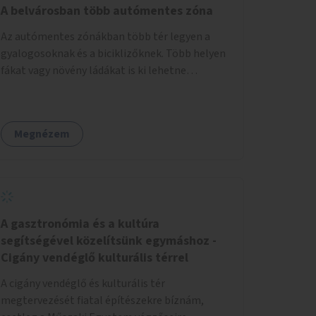
sorban. A páros oldalt a 2 - 12 házszámok
A belvárosban több autómentes zóna
között akár egy járdaszintbe hozott sétánnyá
Az autómentes zónákban több tér legyen a
is lehetne alakítani úgy, hogy oda csak a busz
gyalogosoknak és a biciklizőknek. Több helyen
hajthat be. Egy opció lehetne még az is, hogy a
fákat vagy növény ládákat is ki lehetne
Móricz felé érkező busz a villamossal közös
helyezni.
megállóba fut be (a jelenlegi állapotban ehhez
szűk a villamospálya). Ebben az esetben a
Villányi út páros oldala a 2 - 12 házszámok
Megnézem
között teljesen sétánnyá alakítható lenne.
Olyasmi köztéri funkciói lehetnének, mint a
túloldalt a Móricznak.
A gasztronómia és a kultúra
segítségével közelítsünk egymáshoz -
Cigány vendéglő kulturális térrel
A cigány vendéglő és kulturális tér
megtervezését fiatal építészekre bíznám,