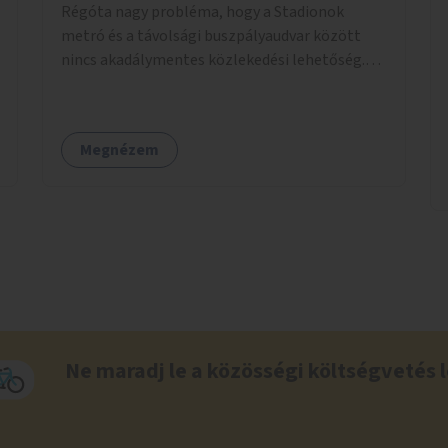
Régóta nagy probléma, hogy a Stadionok
metró és a távolsági buszpályaudvar között
nincs akadálymentes közlekedési lehetőség.
Pedig itt csomagokkal közlekednek (sokszor
idős) emberek ezrével naponta. A metróban
eleve 2 lépcsősort kell megtenni felfelé/lefelé
Megnézem
az utcaszintre, hogy aztán több lépcsősort
kelljen megtenni lefelé/felfelé a
buszpályaudvarra.
Ne maradj le a közösségi költségvetés l