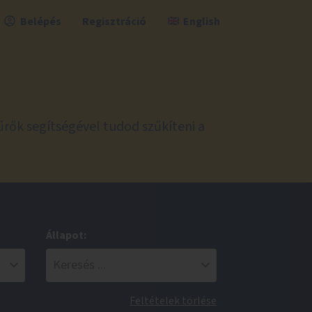
Belépés
Regisztráció
English
űrők segítségével tudod szűkíteni a
Állapot:
Feltételek törlése