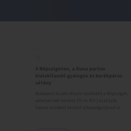
A Népszigeten, a Duna parton
kialakítandó gyalogos és kerékpáros
sétány
Budapest északi részén található a Népsziget,
amelyen két kerület (IV. és XIII.) osztozik.
Sajnos mindkét kerület elhanyagolja ezt a
hatalmas rekreációs értékekkel rendelkező
területet. A sziget déli csúcsát a Meder utca
felől a gyalogos és kerékpáros forgalom egy