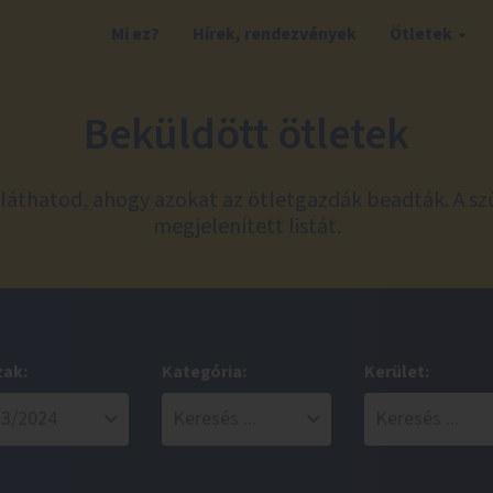
Mi ez?
Hírek, rendezvények
Ötletek
Beküldött ötletek
láthatod, ahogy azokat az ötletgazdák beadták. A sz
megjelenített listát.
zak:
Kategória:
Kerület: