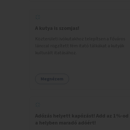
legyen.
A kutya is szomjas!
Közterületi ivókutakhoz telepítsen a Főváros
lánccal rögzített fém itató tálkákat a kutyák
kulturált itatásához.
Megnézem
Adózás helyett kapózást! Add az 1%-od
a helyben maradó adóért!