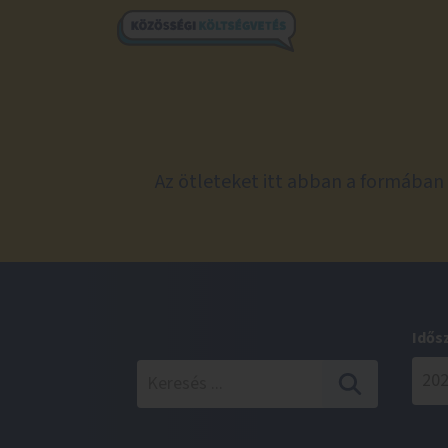
Az ötleteket itt abban a formában 
Idős