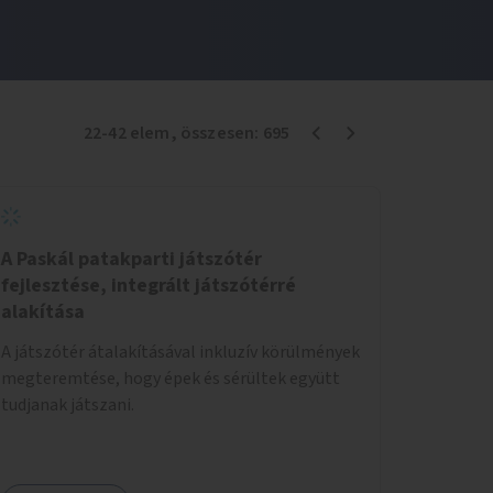
22
-
42
elem
, összesen:
695
A Paskál patakparti játszótér
fejlesztése, integrált játszótérré
alakítása
A játszótér átalakításával inkluzív körülmények
megteremtése, hogy épek és sérültek együtt
tudjanak játszani.