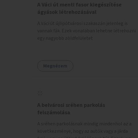
A Váci út menti fasor kiegészítése
ágyások létrehozásával
A Váci út újlipótvárosi szakaszán jelenleg is
vannak fák. Ezek vonalában lehetne létrehozni
egy nagyobb zöldfelületet
Megnézem
A belvárosi sréhen parkolás
felszámolása
A sréhen parkolásnak mindig mindenhol az a
következménye, hogy az autók vagy a járda