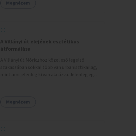
Megnézem
A Villányi út elejének esztétikus
átformálása
A Villányi út Móriczhoz közel eső legelső
szakaszában sokkal több van urbanisztikailag,
mint ami jelenleg ki van aknázva. Jelenleg egy
szürke buszállomásként funkcionál, ahol
ráadásul még az aszfalt is töredezett. A
villamosról lelépve pedig kevés helye van az
Megnézem
utasoknak, és ez sok közlekedési
konfliktushoz, veszélyhelyzethez vezet. Az út
keresztmetszeti méretéhez képesti alacsony
forgalma miatt virágosládákat, növényeket
lehetne kihelyezni mindkét oldalon egy-egy