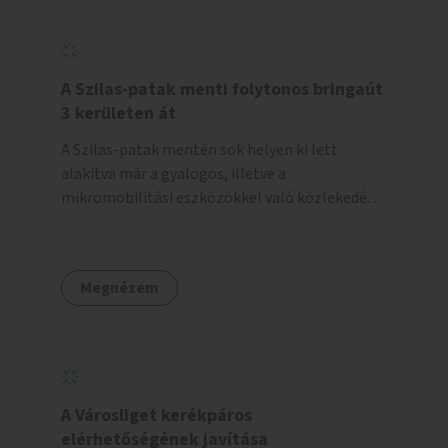
A Szilas-patak menti folytonos bringaút
3 kerületen át
A Szilas-patak mentén sok helyen ki lett
alakítva már a gyalogos, illetve a
mikromobilitási eszközökkel való közlekedés
lehetősége, ám ezek nem érnek össze. Az
önkormányzat segítse, hogy a 4., a 15. és a 16.
kerületi szakaszok folytonossá válhassanak.
Megnézem
Válasszon ki egy olyan részt, amire hatásköre
van és a költségvetési lehetőségek keretéig
valósítsa is meg.
A Városliget kerékpáros
elérhetőségének javítása