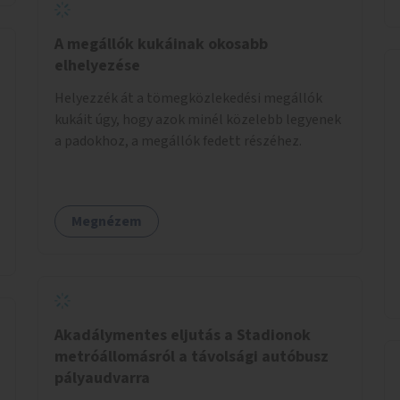
A megállók kukáinak okosabb
elhelyezése
Helyezzék át a tömegközlekedési megállók
kukáit úgy, hogy azok minél közelebb legyenek
a padokhoz, a megállók fedett részéhez.
Megnézem
Akadálymentes eljutás a Stadionok
metróállomásról a távolsági autóbusz
pályaudvarra