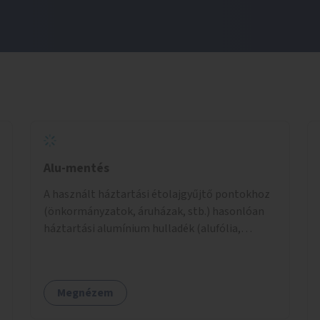
Alu-mentés
A használt háztartási étolajgyűjtő pontokhoz
(önkormányzatok, áruházak, stb.) hasonlóan
háztartási alumínium hulladék (alufólia,
fedőfólia joghurtospoharakról, halkonzerv,
kukoricakonzerv, sűrített tejes tubus, krémek
doboza, nem ép /gyűrött, szakadt/ italos alu
Megnézem
doboz, stb.) gyűjtőpontok létrehozása.