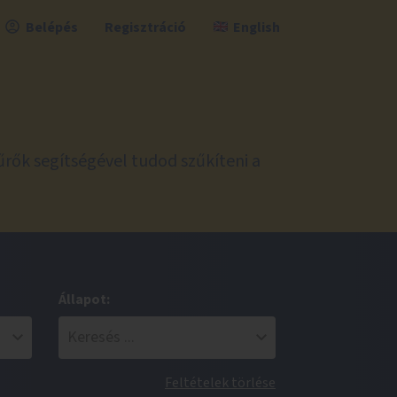
Belépés
Regisztráció
English
űrők segítségével tudod szűkíteni a
Állapot:
Feltételek törlése