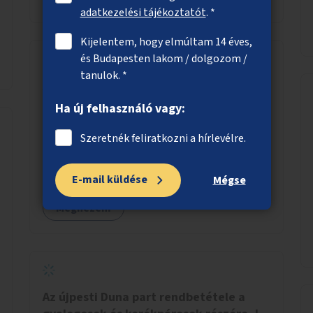
adatkezelési tájékoztatót
. *
Kijelentem, hogy elmúltam 14 éves,
és Budapesten lakom / dolgozom /
tanulok. *
Az autós ingázás reformja
Ha új felhasználó vagy:
Megállapodás egy agglomerációs településsel
Marketing, közösen a településsel:
Szeretnék feliratkozni a hírlevélre.
óriásplakátok, weblap, rádió és TV interjúk, stb.
Weblap készítése (finanszírozás)
Mobitelefonos applikáció készítése a rendszer
E-mail küldése
Mégse
irányítására (finanszírozás) Pilot
Megnézem
implementáció megvalósítása
Az újpesti Duna part rendbetétele a