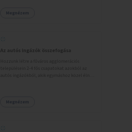
Megnézem
Az autós ingázók összefogása
Hozzunk létre a főváros agglomerációs
településein 2-4 fős csapatokat azokból az
autós ingázókból, akik egymáshoz közel élnek
és minden nap azonos időben indulnak
munkába. Felváltva szállítják egymást egy
főváros peremi közlekedési csomópontba,
Megnézem
onnan tömegközlekedéssel jutnak el a
munkahelyre. Délután ugyanitt találkoznak és
az aznapra kijelölt valamelyik szállító autóján
hazamennek. A rendszert egy mobil applikáció
irányítja, amely regisztrálja a jelentkezőket,