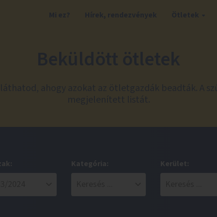
Mi ez?
Hírek, rendezvények
Ötletek
Beküldött ötletek
láthatod, ahogy azokat az ötletgazdák beadták. A sz
megjelenített listát.
zak:
Kategória:
Kerület: