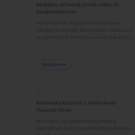
Andrássy úti belső járdák roller és
bicajmenteítése
Azt szeretném, hogy az Andrássy úton az
Oktogon és a Kodály Körönd közti szakaszon a
középen lévő fő úttest és a szervíz utak közti
járdaszigeteken cseréljék le a járda aszfalt
burkolatát olyan fajta kis macskakövekre, mint
amikkel ugyanezek a járdaszigetek a Kodály és
Megnézem
a Hősök tere közt vannak borítva.
Automata közvécé a terézvárosi
Hunyadi téren
Automata, mozgássérültek számára is
használható fizetős közvécé a Hunyadi téren, a