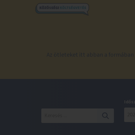
Az ötleteket itt abban a formában 
Idős