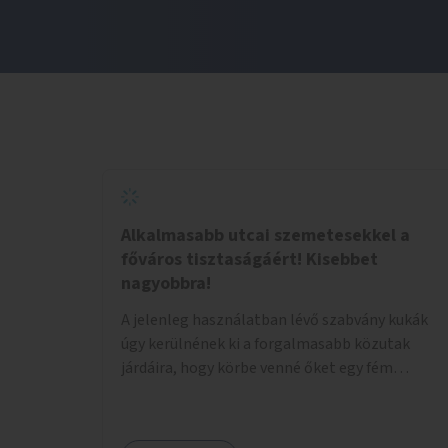
Alkalmasabb utcai szemetesekkel a
főváros tisztaságáért! Kisebbet
nagyobbra!
A jelenleg használatban lévő szabvány kukák
úgy kerülnének ki a forgalmasabb közutak
járdáira, hogy körbe venné őket egy fém
tárolóház, ami felül enyhén lejt, közepén
kör/négyzet alakú nyílással, fölötte a fémház
födéme (teteje) óvja az esőtől, madaraktól a