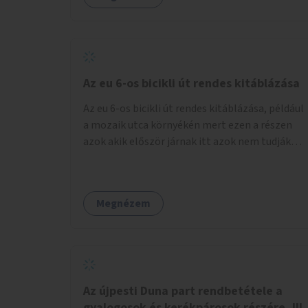
Az eu 6-os bicikli út rendes kitáblázása
Az eu 6-os bicikli út rendes kitáblázása, például
a mozaik utca környékén mert ezen a részen
azok akik először járnak itt azok nem tudják
merre kell menni a város felé
Megnézem
Az újpesti Duna part rendbetétele a
gyalogosok és kerékpárosok részére, III.