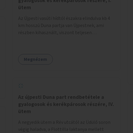
gyalogosok és kerékpárosok részére, I.
ütem
Az Újpesti vasúti hídtól északra elindulva kb 4
km hosszú Duna partja van Újpestnek, ami
részben kihasznált, viszont teljesen
rendezetlen, és rosszabb időjárási viszonyok
közt szinte járhatatlan. Az első ütemben a
Népsziget Újpesti oldalán, a Vasmacska
Megnézem
Halsütödével szemben, a Duna felé, a híd
lábánál, a jelenlegi földes és rendezetlen
parkolót kellene rendbe tenni, a
lehetőségekhez mérten. Itt kulturált
parkolóhely kialakítása lenne szükséges,
hiszen erre a területre sokan érkeznek autóval.
Az újpesti Duna part rendbetétele a
Innen elindulva észak felé a vasúti híd és az
gyalogosok és kerékpárosok részére, IV.
Észak-pesti Szennyvíztisztító Telep közötti
ütem
szakaszon, a Palotai-öböl mellett haladva,
A negyedik ütem a Rév utcától az Üdülő soron
legalább három méter széles, szilárd burkolatú
végig haladva, a Flottilla laktanya mellett
kerékpár és gyalogos sétányt lehetne