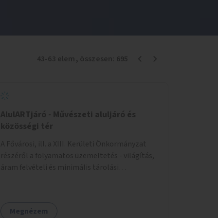
43
-
63
elem
, összesen:
695
AlulARTjáró - Művészeti aluljáró és
közösségi tér
A Fővárosi, ill. a XIII. Kerületi Önkormányzat
részéről a folyamatos üzemeltetés - világítás,
áram felvételi és minimális tárolási
lehetőségek biztosítását kérjük... - Az igénybe
venni kívánt fő falfelület - a Csanády u. felőli
lejárótól jobbra eső hosszú falrész... Ld.: foto
Megnézem
melléklet az aluljáróról... A technikai kialakítás