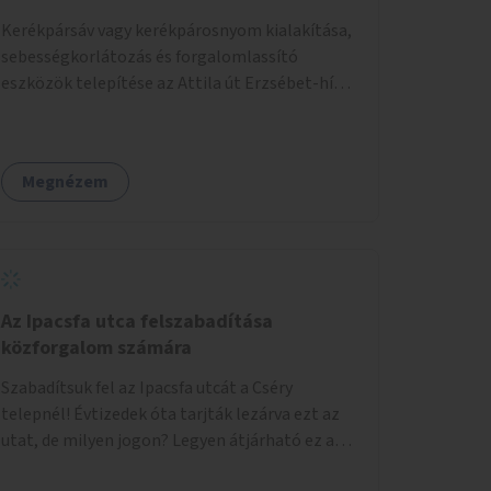
Kerékpársáv vagy kerékpárosnyom kialakítása,
sebességkorlátozás és forgalomlassító
eszközök telepítése az Attila út Erzsébet-híd-
Alagút közötti szakaszán.
Megnézem
Az Ipacsfa utca felszabadítása
közforgalom számára
Szabadítsuk fel az Ipacsfa utcát a Cséry
telepnél! Évtizedek óta tarjták lezárva ezt az
utat, de milyen jogon? Legyen átjárható ez az
utca is, mint bármelyik más!