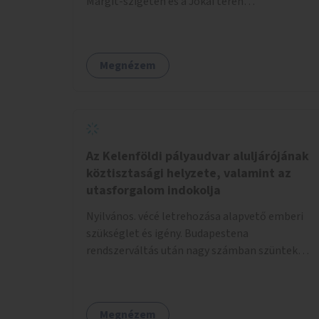
Margit-szigeten és a Jókai téren
megtalálhatóakhoz hasonló.
Megnézem
Az Kelenföldi pályaudvar aluljárójának
köztisztasági helyzete, valamint az
utasforgalom indokolja
Nyilvános. vécé letrehozása alapvető emberi
szükséglet és igény. Budapestena
rendszerváltás után nagy számban szüntek
meg az illemhelyek.
Megnézem