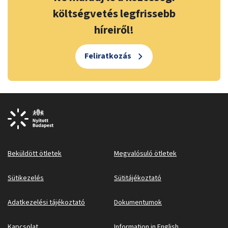
költségvetés legfrissebb
híreiről!
Feliratkozás
Beküldött ötletek
Megvalósuló ötletek
Sütikezelés
Sütitájékoztató
Adatkezelési tájékoztató
Dokumentumok
Kapcsolat
Information in English