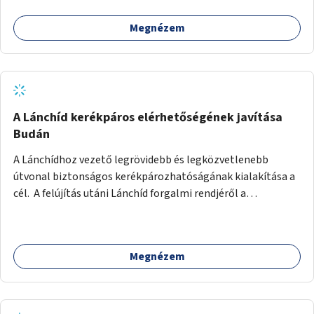
Megnézem
A Lánchíd kerékpáros elérhetőségének javítása
Budán
A Lánchídhoz vezető legrövidebb és legközvetlenebb
útvonal biztonságos kerékpározhatóságának kialakítása a
cél. A felújítás utáni Lánchíd forgalmi rendjéről a
budapestiek dönthettek, amelyen a szavazók többsége a
kerékpárosbarát kialakításra tette a voksát - ezzel
megtörtént az első lépése annak, hogy a belváros
Megnézem
tengelyében is megerősödjön a Buda és Pest közötti
kerékpáros kapcsolat. Azonban a teljes siker eléréséhez
folytatásra van szükség, azaz a Lánchídra vezető utakon is
lehetővé kell tenni a kerékpárosbarát kialakítást. Legyen