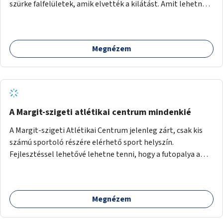
szürke falfelületek, amik elvették a kilátást. Amit lehetne:
1. Füvesíteni a lapostetőt. (A Mammut környéke Buda
legszomogosabb része). 2. A nagy szürke felületekre festeni
egy látképet, amit azok elvettek.
Megnézem
A Margit-szigeti atlétikai centrum mindenkié
A Margit-szigeti Atlétikai Centrum jelenleg zárt, csak kis
számú sportoló részére elérhető sport helyszín.
Fejlesztéssel lehetővé lehetne tenni, hogy a futopalya a
szabadidős sportolók részére is elérhetővé váljon,
beleertve a futókört és a füves pályát, kis focipályákat is.
Ehhez zárható tároló helyet, öltözőt, WC-t kell biztosítani.
Megnézem