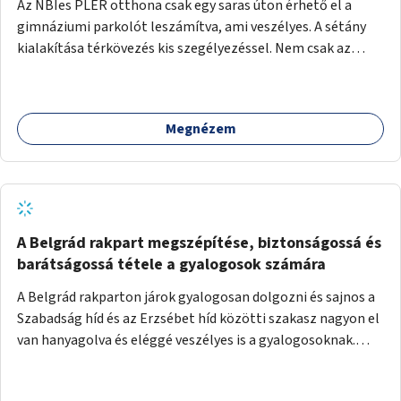
Az NBIes PLER otthona csak egy saras úton érhető el a
gimnáziumi parkolót leszámítva, ami veszélyes. A sétány
kialakítása térkövezés kis szegélyezéssel. Nem csak az
Aréna nagy számú látogatóját 710-1000 néző
meccsenként+ egyéb kulturális és kerületi rendezvények,
koncertek, bálok, jótékonysági események, választási
Megnézem
események -, a sármentes, méltó megközelítést, de a
közeli játszótérre érkezőket is szolgálná. A sétány
megközelítéséig a Thököly út közösségi közlekedéssel (
236 busz, 50-es villamos) már biztosított, a közvetlen
gyalogutas elérés a projekt keretében nem került
kialakításra.
A Belgrád rakpart megszépítése, biztonságossá és
barátságossá tétele a gyalogosok számára
A Belgrád rakparton járok gyalogosan dolgozni és sajnos a
Szabadság híd és az Erzsébet híd közötti szakasz nagyon el
van hanyagolva és eléggé veszélyes is a gyalogosoknak.
Ahol a MAHART épülete van, ott egy nagyon szűk járda van
és biztonsági korlát sincsen, hogy az autósoktól kicsit