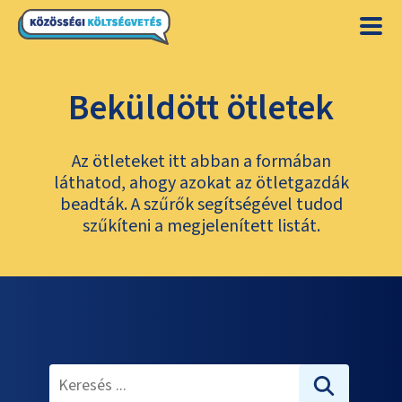
Beküldött ötletek
Az ötleteket itt abban a formában
láthatod, ahogy azokat az ötletgazdák
beadták. A szűrők segítségével tudod
szűkíteni a megjelenített listát.