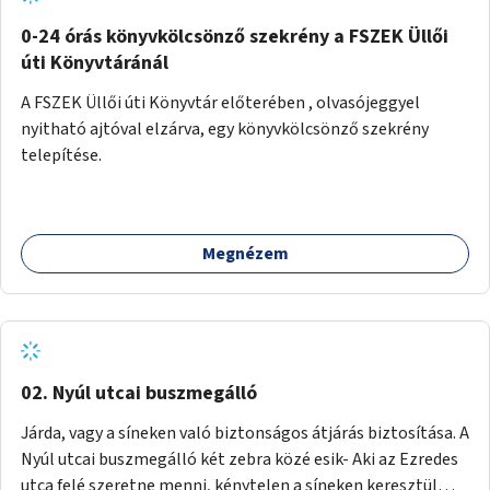
fenntartásához, évi 14-16 millió Ft-tal. A program hosszú
távú fenntarthatósága úgy lenne megvalósítható. hogy
0-24 órás könyvkölcsönző szekrény a FSZEK Üllői
részben "Támogató szolgálat" normatív támogatásából,
úti Könyvtáránál
részben pályázatokból, részben szülői hozzájárulásból,
A FSZEK Üllői úti Könyvtár előterében , olvasójeggyel
részben pedig a jelen pályázat által biztosított összegből.
nyitható ajtóval elzárva, egy könyvkölcsönző szekrény
A programban 8-10 szakember (gyógypedagógus,
telepítése.
pszichológus) működne közre. Fontos cél lenne, hogy
minden a programba bevont család az életminőségét
befolyásoló mértékű szakmai támogatást kapjon.
Megnézem
02. Nyúl utcai buszmegálló
Járda, vagy a síneken való biztonságos átjárás biztosítása. A
Nyúl utcai buszmegálló két zebra közé esik- Aki az Ezredes
utca felé szeretne menni, kénytelen a síneken keresztül