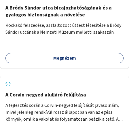
A Bródy Sándor utca bicajozhatóságának és a
gyalogos biztonságnak a növelése
Kockakő felszedése, aszfaltozott úttest létesítése a Bródy
Sándor utcának a Nemzeti Múzeum melletti szakaszán.
Megnézem
A Corvin-negyed aluljáró felújítása
A fejlesztés során a Corvin-negyed felújítását javasolnám,
mivel jelenleg rendkívül rossz állapotban van az egész
környék, omlik a vakolat és folyamatosan beázik a tető. A
projekt során egy teljes újraburkolást javasolnék,