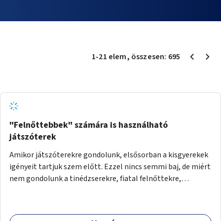
1
-
21
elem
, összesen:
695
"Felnőttebbek" számára is használható
játszóterek
Amikor játszóterekre gondolunk, elsősorban a kisgyerekek
igényeit tartjuk szem előtt. Ezzel nincs semmi baj, de miért
nem gondolunk a tinédzserekre, fiatal felnőttekre,
felnőttekre is? Minden korosztálynak lenne igénye arra,
hogy szórakozzon a szabadban, ám nincs erre kialakított
infrastruktúra. Az idősebb korosztályok játszóterének