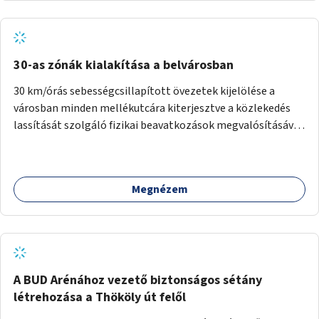
normál parkolóként is működhetnek.
30-as zónák kialakítása a belvárosban
30 km/órás sebességcsillapított övezetek kijelölése a
városban minden mellékutcára kiterjesztve a közlekedés
lassítását szolgáló fizikai beavatkozások megvalósításával,
egyben lehetővé téve ha a körülmények engedik az
egyirányú mellékutcák megnyitását a kétirányú kerékpáros
közlekedésnek. Elsőként az Alkotás utca - Villányi út -
Megnézem
Karolina út - Hamzsabégi út - Szerémi út - Könyves K. krt. -
Hungária krt. - Róbert K. krt. - Vörösvári út - Bécsi út -
Margit krt. - Krisztina krt. - Alkotás utca területen belüli
zónák kijelölése. A program indulhat a Nagykörúton belüli
területtel, majd az Akotás utcán belüli területtel.
A BUD Arénához vezető biztonságos sétány
létrehozása a Thököly út felől