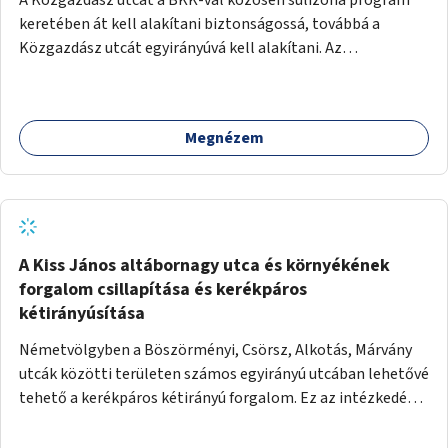
keretében át kell alakítani biztonságossá, továbbá a
Közgazdász utcát egyirányúvá kell alakítani. Az
egyirányúsításnál meg kell vizsgálni a Park utca forgalmát
is, mert akár összekapcsolható az egyirányusítás
kialakításával. A kettő között a Művelődés utca pedig
Megnézem
rendkívül balesetveszélyes és védett útszakasszá kell
nyilvánítani, stoptáblák! és 30km/h-ás
forgalomszabályozással! Kettő munkanem: sulizóna-
program és forgalomszabályozás (aktív/passzív) -
Közgazdász utca - Művelődés utca - Park utca tengelyen.
A Kiss János altábornagy utca és környékének
forgalom csillapítása és kerékpáros
kétirányúsítása
Németvölgyben a Böszörményi, Csörsz, Alkotás, Márvány
utcák közötti területen számos egyirányú utcában lehetővé
tehető a kerékpáros kétirányú forgalom. Ez az intézkedés
kiegészíthető 30-as zónával, hogy még inkább vonzó és
élhető legyen a környék.