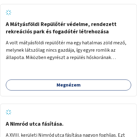
A Mátyásföldi Repülőtér védelme, rendezett
rekreációs park és fogadótér létrehozása
A volt mátyásföldi repülőtér ma egy hatalmas zöld mező,
melynek látszólag nincs gazdája, így egyre romlik az
állapota. Miközben egyrészt a repülés hőskorának
történelmi helyszíne, másrészt védett állatok lakhelye
(ürge, sisakos sáska), az emberek számára pedig kedvelt
kikapcsolódási helyszín: kocogók, kutyasétáltatók,
Megnézem
modellrepülők, sárkányeregetők, lovasok használják. A
Légcsavar utca felől szükség lenne fogadótér kialakítására
tájékoztató táblákkal az értékekről. A fogadótér fái alatt
kialakítható pihenőhely padokkal, kerékpártármaszokkal,
szemetesekkel, esőbeállóval, ami alkalmas kisebb
csoportok fogadására. A másik két bejárathoz is
A Nimród utca fásítása.
tájékoztató táblák kellenek, 1-1 pad, kuka, bringatámasz.
A XVIII. kerületi Nimród utca fásítása nagyon foghíjas. Ezt