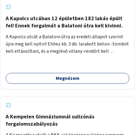
zötyögőssége elriassza a bringásokat a járdán
szálguldástól.
A Kapolcs utcában 12 épületben 182 lakás épült
fel! Ennek forgalmát a Balatoni útra kell kivinni.
A Kapolcs utcát a Balatoni útra az eredeti állapot szerint
újra meg kell nyitni! Ehhez kb. 3 db. larakott beton -tömböt
kell eltávolítani, és a meglévő villany-rendőrt kell
ősszhangba hozni, vagy szükség esetén azt ki kell azt
egészíteni! Így lehetővé válik a 12 épületben, a 182 db. új
lakásban élőknek, hogy a személyautójukkal
Megnézem
biztonságosan és egyszerűbben közlekedhessenek. A
kivitelezés becsült összege 12 millió Ft. Üdvözlettel: Buzna
Vilmos
A Kempelen Gimnáziumnál sulizónás
forgalomszabályozás
A Közgazdász utcát a BKK-val közösen sulizóna program