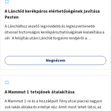
biztonságosan kerékpározható az Alagút, a Mészáros utca
és a Márvány utca is!
A Lánchíd kerékpáros elérhetőségének javítása
Pesten
A Lánchídhoz vezető legrövidebb és legközvetlenebb
útvonal biztonságos kerékpározhatóságának kialakítása a
cél. A felújítás utáni Lánchíd forgalmi rendjéről a
budapestiek dönthettek, amelyen a szavazók többsége a
kerékpárosbarát kialakításra tette a voksát - ezzel
megtörtént az első lépése annak, hogy a belváros
Megnézem
tengelyében is megerősödjön a Buda és Pest közötti
kerékpáros kapcsolat. Azonban a teljes siker eléréséhez
folytatásra van szükség, azaz a Lánchídra vezető utakon is
lehetővé kell tenni a kerékpárosbarát kialakítást. Legyen
biztonságosan kerékpározható a József Attila utca is!
A Mammut 1 tetejének átalakítása
A Mammut 1-re és a hozzáépült Fény utcai piacra) nagyon
sok lakás ablaka és erkélye néz. Amit most lehet látni, az