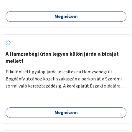
megcsináltatnám a vízelvezetést, felújítanám a nyilvános
WC-t, valamint térfigyelő kamerákat helyeznék el a
Megnézem
biztonságos környezet megteremtéséért.
A Hamzsabégi úton legyen külön járda a bicajút
mellett
Elkülönített gyalog járda létesítése a Hamzsabégi út
Bogdánfy utcához közeli szakaszán a parkon át a Szerémi
sorral való kereszteződésig. A kerékpárút Északi oldalára
kerüljön egy rendesen kiépített járda a dekoratív de buktató
betonkörök helyett, ami színében elkülönül a bringaúttól
(de szinTben nem, mert sötétben a kivilágítatlan
Megnézem
szakaszon könnyű lenne elesni a peremben). Még jobb
lenne, ha a kerékpárút tükörsima aszfalt burkolatot kapna,
és a gyalogjárda lenne a durva felületű, térköves, hogy a