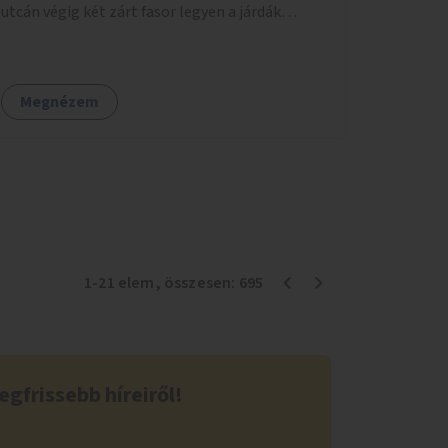
utcán végig két zárt fasor legyen a járdák
mellett.
Megnézem
1
-
21
elem
, összesen:
695
egfrissebb híreiről!