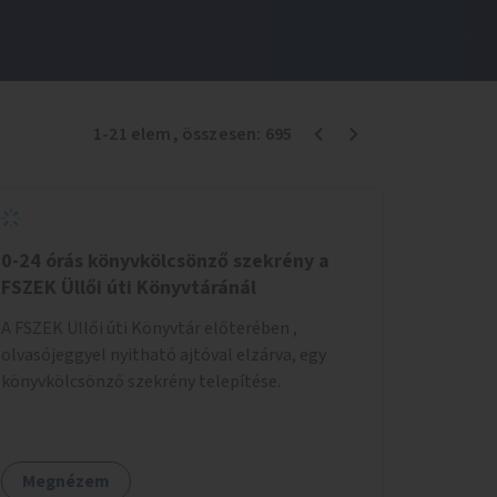
1
-
21
elem
, összesen:
695
0-24 órás könyvkölcsönző szekrény a
FSZEK Üllői úti Könyvtáránál
A FSZEK Üllői úti Könyvtár előterében ,
olvasójeggyel nyitható ajtóval elzárva, egy
könyvkölcsönző szekrény telepítése.
Megnézem