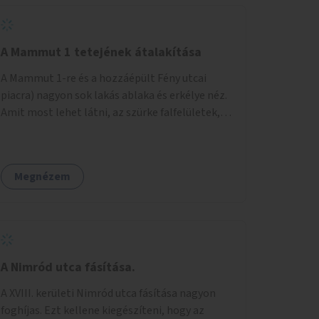
A Mammut 1 tetejének átalakítása
A Mammut 1-re és a hozzáépült Fény utcai
piacra) nagyon sok lakás ablaka és erkélye néz.
Amit most lehet látni, az szürke falfelületek,
amik elvették a kilátást. Amit lehetne: 1.
Füvesíteni a lapostetőt. (A Mammut környéke
Buda legszomogosabb része). 2. A nagy szürke
Megnézem
felületekre festeni egy látképet, amit azok
elvettek.
A Nimród utca fásítása.
A XVIII. kerületi Nimród utca fásítása nagyon
foghíjas. Ezt kellene kiegészíteni, hogy az