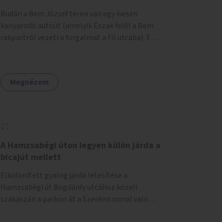
területtel, majd az Akotás utcán belüli
Budán a Bem József téren van egy ívesen
területtel.
kanyarodó autóút (amelyik Észak felől a Bem
rakpartról vezeti a forgalmat a Fő utcába). Ezt
az autós sávot kéne áthelyezni oly módon,
hogy az nem átszeli, hanem megkerüli a teret
először Keletről, aztán Dél felől, és így
Megnézem
megszüntetni a teret átlósan kettévágó utat.
Másrészt felszámolni a Bem tér Északi részén
lévő autóút Duna felé eső felét. Harmadrészt
sétáló utcává tenni a Bodrog utcát.
A Hamzsabégi úton legyen külön járda a
bicajút mellett
Elkülönített gyalog járda létesítése a
Hamzsabégi út Bogdánfy utcához közeli
szakaszán a parkon át a Szerémi sorral való
kereszteződésig. A kerékpárút Északi oldalára