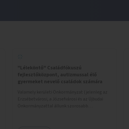
"Léleköntő" Családfókuszú
fejlesztőközpont, autizmussal élő
gyermeket nevelő családok számára
Valamely kerületi Önkormányzat (jelenleg az
Erzsébetvárosi, a Józsefvárosi és az Újbudai
Önkormányzattal állunk szorosabb
kapcsolatban) által felajánlott kb. 200nm-es
ingatlan lehetne alkalmas a program
helyszínéül. Egy konkrét helyszínt már