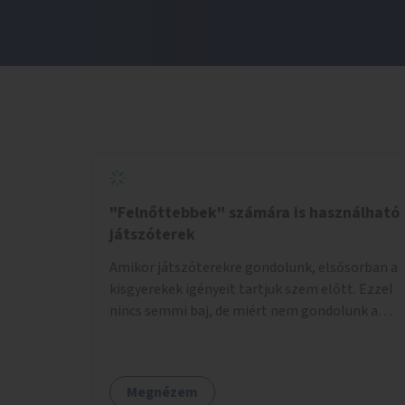
"Felnőttebbek" számára is használható
játszóterek
Amikor játszóterekre gondolunk, elsősorban a
kisgyerekek igényeit tartjuk szem előtt. Ezzel
nincs semmi baj, de miért nem gondolunk a
tinédzserekre, fiatal felnőttekre, felnőttekre
is? Minden korosztálynak lenne igénye arra,
hogy szórakozzon a szabadban, ám nincs erre
Megnézem
kialakított infrastruktúra. Az idősebb