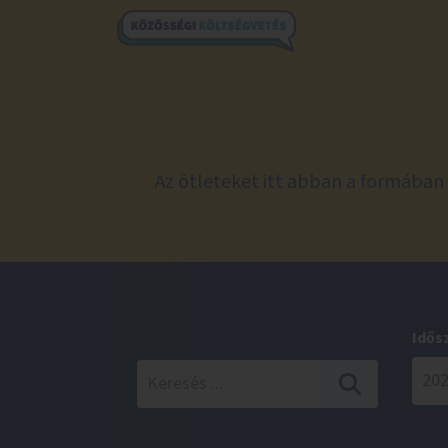
Az ötleteket itt abban a formában 
Idős