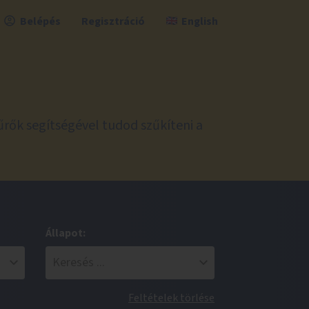
Belépés
Regisztráció
English
űrők segítségével tudod szűkíteni a
Állapot:
Feltételek törlése