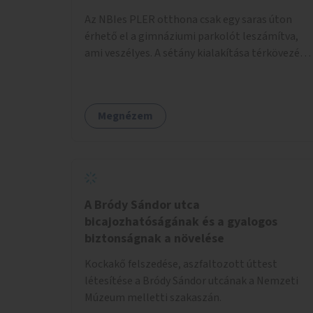
pénzbe, mert csak a táblát kellene hátrább
Az NBIes PLER otthona csak egy saras úton
tenni.
érhető el a gimnáziumi parkolót leszámítva,
ami veszélyes. A sétány kialakítása térkövezés
kis szegélyezéssel. Nem csak az Aréna nagy
számú látogatóját 710-1000 néző
meccsenként+ egyéb kulturális és kerületi
Megnézem
rendezvények, koncertek, bálok, jótékonysági
események, választási események -, a
sármentes, méltó megközelítést, de a közeli
játszótérre érkezőket is szolgálná. A sétány
megközelítéséig a Thököly út közösségi
közlekedéssel ( 236 busz, 50-es villamos) már
A Bródy Sándor utca
biztosított, a közvetlen gyalogutas elérés a
bicajozhatóságának és a gyalogos
projekt keretében nem került kialakításra.
biztonságnak a növelése
Kockakő felszedése, aszfaltozott úttest
létesítése a Bródy Sándor utcának a Nemzeti
Múzeum melletti szakaszán.