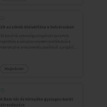
30-as zónák kialakítása a belvárosban
30 km/órás sebességcsillapított övezetek
kijelölése a városban minden mellékutcára
kiterjesztve a közlekedés lassítását szolgáló
fizikai beavatkozások megvalósításával,
egyben lehetővé téve ha a körülmények
engedik az egyirányú mellékutcák megnyitását
Megnézem
a kétirányú kerékpáros közlekedésnek.
Elsőként az Alkotás utca - Villányi út - Karolina
út - Hamzsabégi út - Szerémi út - Könyves K.
krt. - Hungária krt. - Róbert K. krt. - Vörösvári út
- Bécsi út - Margit krt. - Krisztina krt. - Alkotás
utca területen belüli zónák kijelölése. A
A Bem tér és környéke gyalogos-barát
program indulhat a Nagykörúton belüli
átrendezése