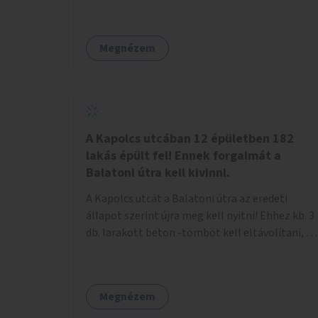
Megnézem
A Kapolcs utcában 12 épületben 182
lakás épült fel! Ennek forgalmát a
Balatoni útra kell kivinni.
A Kapolcs utcát a Balatoni útra az eredeti
állapot szerint újra meg kell nyitni! Ehhez kb. 3
db. larakott beton -tömböt kell eltávolítani, és
a meglévő villany-rendőrt kell ősszhangba
hozni, vagy szükség esetén azt ki kell azt
egészíteni! Így lehetővé válik a 12 épületben, a
Megnézem
182 db. új lakásban élőknek, hogy a
személyautójukkal biztonságosan és