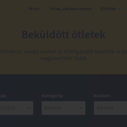
Mi ez?
Hírek, rendezvények
Ötletek
Beküldött ötletek
láthatod, ahogy azokat az ötletgazdák beadták. A sz
megjelenített listát.
zak:
Kategória:
Kerület: