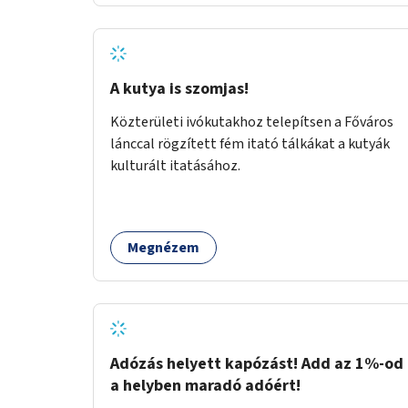
legyen.
A kutya is szomjas!
Közterületi ivókutakhoz telepítsen a Főváros
lánccal rögzített fém itató tálkákat a kutyák
kulturált itatásához.
Megnézem
Adózás helyett kapózást! Add az 1%-od
a helyben maradó adóért!