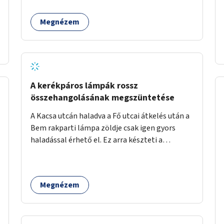
Parlament előtt is alkalmazott (és
esztétikusabb) elválasztó köveket. Illetve
Megnézem
padokat és növényeket lehetne telepíteni a
pesti oldali kialakításhoz hasonlóan.
A kerékpáros lámpák rossz
összehangolásának megszüntetése
A Kacsa utcán haladva a Fő utcai átkelés után a
Bem rakparti lámpa zöldje csak igen gyors
haladással érhető el. Ez arra készteti a
kerékpárosokat, hogy a Kacsa utca legalsó
szakaszán végigszáguldjanak. Sajnos ráadásul
ez a szakasz a járdán vezet, a gyalogosokkal
Megnézem
meg van osztva, így különösen nagy a
balesetveszély. A helyzet az ellenkező irányban
is csak egy hajszálnyival jobb.