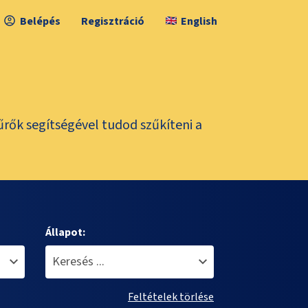
Belépés
Regisztráció
English
űrők segítségével tudod szűkíteni a
Állapot:
Feltételek törlése