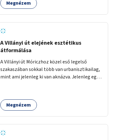
Megnézem
A Villányi út elejének esztétikus
átformálása
A Villányi út Móriczhoz közel eső legelső
szakaszában sokkal több van urbanisztikailag,
mint ami jelenleg ki van aknázva. Jelenleg egy
szürke buszállomásként funkcionál, ahol
ráadásul még az aszfalt is töredezett. A
villamosról lelépve pedig kevés helye van az
Megnézem
utasoknak, és ez sok közlekedési
konfliktushoz, veszélyhelyzethez vezet. Az út
keresztmetszeti méretéhez képesti alacsony
forgalma miatt virágosládákat, növényeket
lehetne kihelyezni mindkét oldalon egy-egy