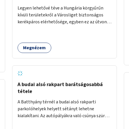
Legyen lehetővé téve a Hungária körgyűrűn
kívüli területekről a Városliget biztonságos
kerékpáros elérhetősége, egyben ez az útvonal
tudjon kapcsolódni a belváros felől érkező, már
meglévő kerékpáros útvonalakhoz is.
Lehetséges kialakítások: 1. Ajtósi Dürer sor
Megnézem
kerékpárosbaráttá alakítása a Korong utcától
kezdődően a Dózsa György útig, és kapcsolatot
kell biztosítani az István utca és a Dembinszky
utca felé (irányhelyesen) 2. Róna utcától
kezdődően az Erzsébet királyné útja a Zichy
Mihály útig, majd a Városliget belváros felé eső
A budai alsó rakpart barátságosabbá
oldalán a Zichy Mihály útról kapcsolatot kell
tétele
létesíteni a Damjanich utca felé.
A Batthyány térnél a budai alsó rakparti
parkolóhelyek helyett sétányt lehetne
kialakítani. Az autópályákra való csúnya szürke
szalagkorlátok helyett lehetne alkalmazni a