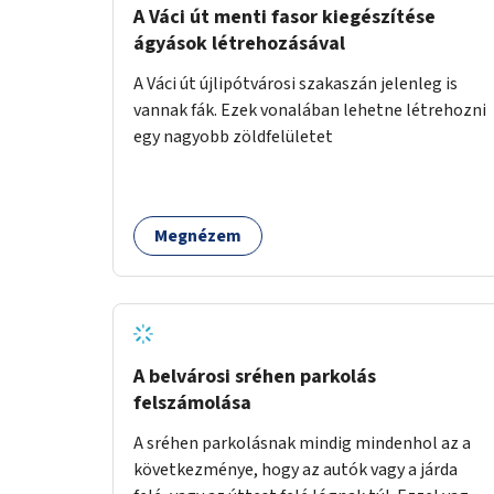
A Váci út menti fasor kiegészítése
ágyások létrehozásával
A Váci út újlipótvárosi szakaszán jelenleg is
vannak fák. Ezek vonalában lehetne létrehozni
egy nagyobb zöldfelületet
Megnézem
A belvárosi sréhen parkolás
felszámolása
A sréhen parkolásnak mindig mindenhol az a
következménye, hogy az autók vagy a járda