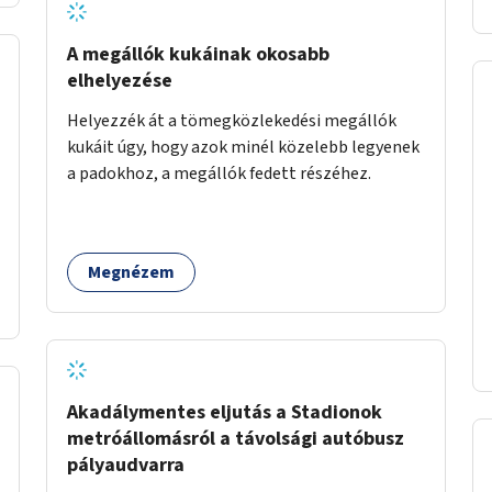
A megállók kukáinak okosabb
elhelyezése
Helyezzék át a tömegközlekedési megállók
kukáit úgy, hogy azok minél közelebb legyenek
a padokhoz, a megállók fedett részéhez.
Megnézem
Akadálymentes eljutás a Stadionok
metróállomásról a távolsági autóbusz
pályaudvarra