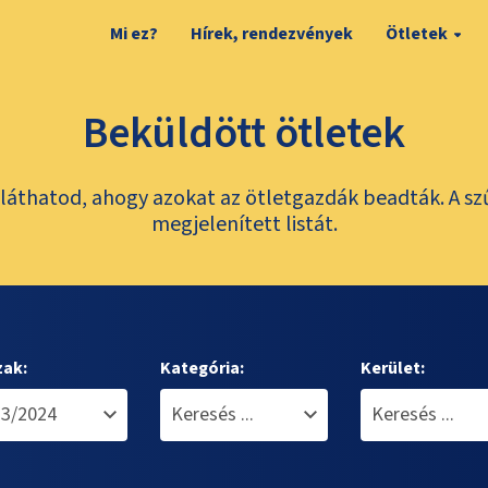
Mi ez?
Hírek, rendezvények
Ötletek
Beküldött ötletek
láthatod, ahogy azokat az ötletgazdák beadták. A sz
megjelenített listát.
zak:
Kategória:
Kerület: