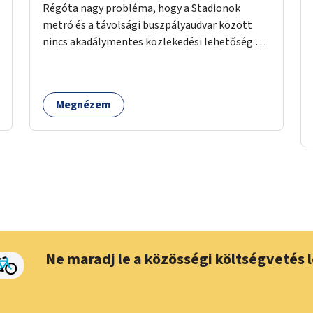
Régóta nagy probléma, hogy a Stadionok
metró és a távolsági buszpályaudvar között
nincs akadálymentes közlekedési lehetőség.
Pedig itt csomagokkal közlekednek (sokszor
idős) emberek ezrével naponta. A metróban
eleve 2 lépcsősort kell megtenni felfelé/lefelé
Megnézem
az utcaszintre, hogy aztán több lépcsősort
kelljen megtenni lefelé/felfelé a
buszpályaudvarra.
Ne maradj le a közösségi költségvetés l