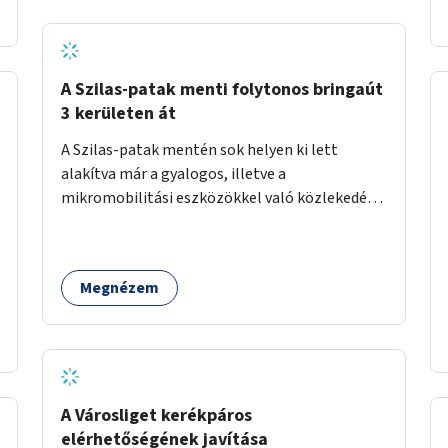
A Szilas-patak menti folytonos bringaút
3 kerületen át
A Szilas-patak mentén sok helyen ki lett
alakítva már a gyalogos, illetve a
mikromobilitási eszközökkel való közlekedés
lehetősége, ám ezek nem érnek össze. Az
önkormányzat segítse, hogy a 4., a 15. és a 16.
kerületi szakaszok folytonossá válhassanak.
Megnézem
Válasszon ki egy olyan részt, amire hatásköre
van és a költségvetési lehetőségek keretéig
valósítsa is meg.
A Városliget kerékpáros
elérhetőségének javítása