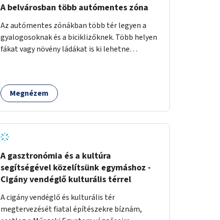
sorban. A páros oldalt a 2 - 12 házszámok
A belvárosban több autómentes zóna
között akár egy járdaszintbe hozott sétánnyá
Az autómentes zónákban több tér legyen a
is lehetne alakítani úgy, hogy oda csak a busz
gyalogosoknak és a biciklizőknek. Több helyen
hajthat be. Egy opció lehetne még az is, hogy a
fákat vagy növény ládákat is ki lehetne
Móricz felé érkező busz a villamossal közös
helyezni.
megállóba fut be (a jelenlegi állapotban ehhez
szűk a villamospálya). Ebben az esetben a
Villányi út páros oldala a 2 - 12 házszámok
Megnézem
között teljesen sétánnyá alakítható lenne.
Olyasmi köztéri funkciói lehetnének, mint a
túloldalt a Móricznak.
A gasztronómia és a kultúra
segítségével közelítsünk egymáshoz -
Cigány vendéglő kulturális térrel
A cigány vendéglő és kulturális tér
megtervezését fiatal építészekre bíznám,