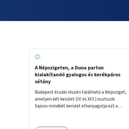
A Népszigeten, a Duna parton
kialakítandó gyalogos és kerékpáros
sétány
Budapest északi részén található a Népsziget,
amelyen két kerület (IV. és XIII.) osztozik.
Sajnos mindkét kerület elhanyagolja ezt a
hatalmas rekreációs értékekkel rendelkező
területet. A sziget déli csúcsát a Meder utca
felől a gyalogos és kerékpáros forgalom egy