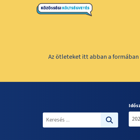
Az ötleteket itt abban a formában 
Idős