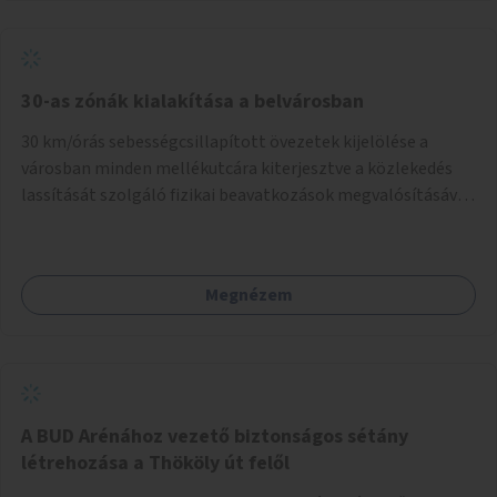
normál parkolóként is működhetnek.
30-as zónák kialakítása a belvárosban
30 km/órás sebességcsillapított övezetek kijelölése a
városban minden mellékutcára kiterjesztve a közlekedés
lassítását szolgáló fizikai beavatkozások megvalósításával,
egyben lehetővé téve ha a körülmények engedik az
egyirányú mellékutcák megnyitását a kétirányú kerékpáros
közlekedésnek. Elsőként az Alkotás utca - Villányi út -
Megnézem
Karolina út - Hamzsabégi út - Szerémi út - Könyves K. krt. -
Hungária krt. - Róbert K. krt. - Vörösvári út - Bécsi út -
Margit krt. - Krisztina krt. - Alkotás utca területen belüli
zónák kijelölése. A program indulhat a Nagykörúton belüli
területtel, majd az Akotás utcán belüli területtel.
A BUD Arénához vezető biztonságos sétány
létrehozása a Thököly út felől