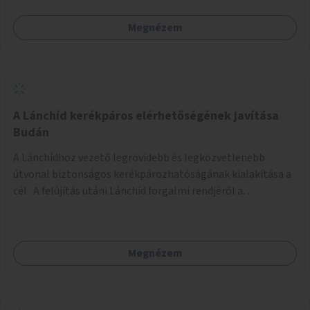
Megnézem
A Lánchíd kerékpáros elérhetőségének javítása
Budán
A Lánchídhoz vezető legrövidebb és legközvetlenebb
útvonal biztonságos kerékpározhatóságának kialakítása a
cél. A felújítás utáni Lánchíd forgalmi rendjéről a
budapestiek dönthettek, amelyen a szavazók többsége a
kerékpárosbarát kialakításra tette a voksát - ezzel
megtörtént az első lépése annak, hogy a belváros
Megnézem
tengelyében is megerősödjön a Buda és Pest közötti
kerékpáros kapcsolat. Azonban a teljes siker eléréséhez
folytatásra van szükség, azaz a Lánchídra vezető utakon is
lehetővé kell tenni a kerékpárosbarát kialakítást. Legyen