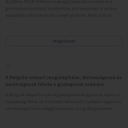
Az NBIes PLER otthona csak egy saras úton érhető el a
gimnáziumi parkolót leszámítva, ami veszélyes. A sétány
kialakítása térkövezés kis szegélyezéssel. Nem csak az
Aréna nagy számú látogatóját 710-1000 néző
meccsenként+ egyéb kulturális és kerületi rendezvények,
koncertek, bálok, jótékonysági események, választási
Megnézem
események -, a sármentes, méltó megközelítést, de a
közeli játszótérre érkezőket is szolgálná. A sétány
megközelítéséig a Thököly út közösségi közlekedéssel (
236 busz, 50-es villamos) már biztosított, a közvetlen
gyalogutas elérés a projekt keretében nem került
kialakításra.
A Belgrád rakpart megszépítése, biztonságossá és
barátságossá tétele a gyalogosok számára
A Belgrád rakparton járok gyalogosan dolgozni és sajnos a
Szabadság híd és az Erzsébet híd közötti szakasz nagyon el
van hanyagolva és eléggé veszélyes is a gyalogosoknak.
Ahol a MAHART épülete van, ott egy nagyon szűk járda van
és biztonsági korlát sincsen, hogy az autósoktól kicsit