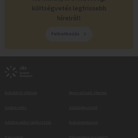
költségvetés legfrissebb
híreiről!
Feliratkozás
Beküldött ötletek
Megvalósuló ötletek
Sütikezelés
Sütitájékoztató
Adatkezelési tájékoztató
Dokumentumok
Kapcsolat
Information in English