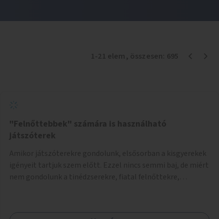
1
-
21
elem
, összesen:
695
"Felnőttebbek" számára is használható
játszóterek
Amikor játszóterekre gondolunk, elsősorban a kisgyerekek
igényeit tartjuk szem előtt. Ezzel nincs semmi baj, de miért
nem gondolunk a tinédzserekre, fiatal felnőttekre,
felnőttekre is? Minden korosztálynak lenne igénye arra,
hogy szórakozzon a szabadban, ám nincs erre kialakított
infrastruktúra. Az idősebb korosztályok játszóterének