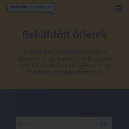
Beküldött ötletek
Az ötleteket itt abban a formában
láthatod, ahogy azokat az ötletgazdák
beadták. A szűrők segítségével tudod
szűkíteni a megjelenített listát.