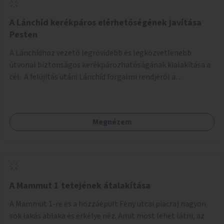
biztonságosan kerékpározható az Alagút, a Mészáros utca
és a Márvány utca is!
A Lánchíd kerékpáros elérhetőségének javítása
Pesten
A Lánchídhoz vezető legrövidebb és legközvetlenebb
útvonal biztonságos kerékpározhatóságának kialakítása a
cél. A felújítás utáni Lánchíd forgalmi rendjéről a
budapestiek dönthettek, amelyen a szavazók többsége a
kerékpárosbarát kialakításra tette a voksát - ezzel
megtörtént az első lépése annak, hogy a belváros
Megnézem
tengelyében is megerősödjön a Buda és Pest közötti
kerékpáros kapcsolat. Azonban a teljes siker eléréséhez
folytatásra van szükség, azaz a Lánchídra vezető utakon is
lehetővé kell tenni a kerékpárosbarát kialakítást. Legyen
biztonságosan kerékpározható a József Attila utca is!
A Mammut 1 tetejének átalakítása
A Mammut 1-re és a hozzáépült Fény utcai piacra) nagyon
sok lakás ablaka és erkélye néz. Amit most lehet látni, az