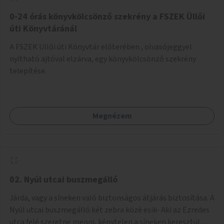
fenntartásához, évi 14-16 millió Ft-tal. A program hosszú
távú fenntarthatósága úgy lenne megvalósítható. hogy
0-24 órás könyvkölcsönző szekrény a FSZEK Üllői
részben "Támogató szolgálat" normatív támogatásából,
úti Könyvtáránál
részben pályázatokból, részben szülői hozzájárulásból,
A FSZEK Üllői úti Könyvtár előterében , olvasójeggyel
részben pedig a jelen pályázat által biztosított összegből.
nyitható ajtóval elzárva, egy könyvkölcsönző szekrény
A programban 8-10 szakember (gyógypedagógus,
telepítése.
pszichológus) működne közre. Fontos cél lenne, hogy
minden a programba bevont család az életminőségét
befolyásoló mértékű szakmai támogatást kapjon.
Megnézem
02. Nyúl utcai buszmegálló
Járda, vagy a síneken való biztonságos átjárás biztosítása. A
Nyúl utcai buszmegálló két zebra közé esik- Aki az Ezredes
utca felé szeretne menni, kénytelen a síneken keresztül