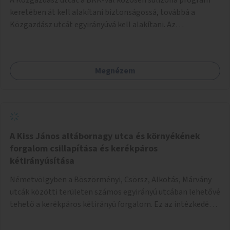
keretében át kell alakítani biztonságossá, továbbá a
Közgazdász utcát egyirányúvá kell alakítani. Az
egyirányúsításnál meg kell vizsgálni a Park utca forgalmát
is, mert akár összekapcsolható az egyirányusítás
kialakításával. A kettő között a Művelődés utca pedig
Megnézem
rendkívül balesetveszélyes és védett útszakasszá kell
nyilvánítani, stoptáblák! és 30km/h-ás
forgalomszabályozással! Kettő munkanem: sulizóna-
program és forgalomszabályozás (aktív/passzív) -
Közgazdász utca - Művelődés utca - Park utca tengelyen.
A Kiss János altábornagy utca és környékének
forgalom csillapítása és kerékpáros
kétirányúsítása
Németvölgyben a Böszörményi, Csörsz, Alkotás, Márvány
utcák közötti területen számos egyirányú utcában lehetővé
tehető a kerékpáros kétirányú forgalom. Ez az intézkedés
kiegészíthető 30-as zónával, hogy még inkább vonzó és
élhető legyen a környék.