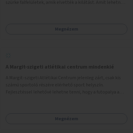
szürke falfelületek, amik elvették a kilátást. Amit lehetne:
1. Füvesíteni a lapostetőt. (A Mammut környéke Buda
legszomogosabb része). 2. A nagy szürke felületekre festeni
egy látképet, amit azok elvettek.
Megnézem
A Margit-szigeti atlétikai centrum mindenkié
A Margit-szigeti Atlétikai Centrum jelenleg zárt, csak kis
számú sportoló részére elérhető sport helyszín.
Fejlesztéssel lehetővé lehetne tenni, hogy a futopalya a
szabadidős sportolók részére is elérhetővé váljon,
beleertve a futókört és a füves pályát, kis focipályákat is.
Ehhez zárható tároló helyet, öltözőt, WC-t kell biztosítani.
Megnézem