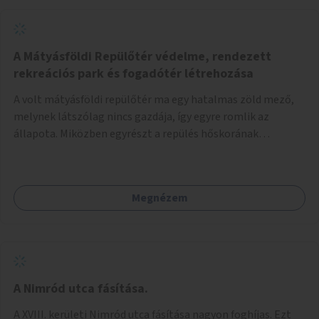
A Mátyásföldi Repülőtér védelme, rendezett
rekreációs park és fogadótér létrehozása
A volt mátyásföldi repülőtér ma egy hatalmas zöld mező,
melynek látszólag nincs gazdája, így egyre romlik az
állapota. Miközben egyrészt a repülés hőskorának
történelmi helyszíne, másrészt védett állatok lakhelye
(ürge, sisakos sáska), az emberek számára pedig kedvelt
kikapcsolódási helyszín: kocogók, kutyasétáltatók,
Megnézem
modellrepülők, sárkányeregetők, lovasok használják. A
Légcsavar utca felől szükség lenne fogadótér kialakítására
tájékoztató táblákkal az értékekről. A fogadótér fái alatt
kialakítható pihenőhely padokkal, kerékpártármaszokkal,
szemetesekkel, esőbeállóval, ami alkalmas kisebb
csoportok fogadására. A másik két bejárathoz is
A Nimród utca fásítása.
tájékoztató táblák kellenek, 1-1 pad, kuka, bringatámasz.
A XVIII. kerületi Nimród utca fásítása nagyon foghíjas. Ezt