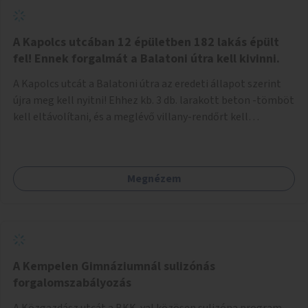
zötyögőssége elriassza a bringásokat a járdán
szálguldástól.
A Kapolcs utcában 12 épületben 182 lakás épült
fel! Ennek forgalmát a Balatoni útra kell kivinni.
A Kapolcs utcát a Balatoni útra az eredeti állapot szerint
újra meg kell nyitni! Ehhez kb. 3 db. larakott beton -tömböt
kell eltávolítani, és a meglévő villany-rendőrt kell
ősszhangba hozni, vagy szükség esetén azt ki kell azt
egészíteni! Így lehetővé válik a 12 épületben, a 182 db. új
lakásban élőknek, hogy a személyautójukkal
Megnézem
biztonságosan és egyszerűbben közlekedhessenek. A
kivitelezés becsült összege 12 millió Ft. Üdvözlettel: Buzna
Vilmos
A Kempelen Gimnáziumnál sulizónás
forgalomszabályozás
A Közgazdász utcát a BKK-val közösen sulizóna program