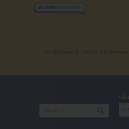
Az ötleteket itt abban a formában 
Idős