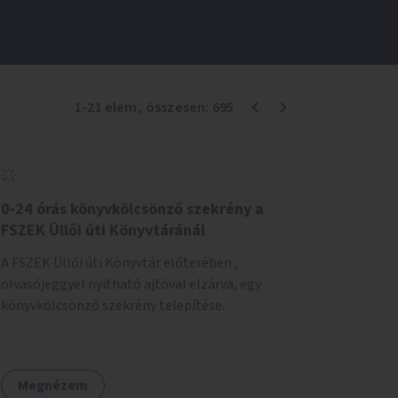
1
-
21
elem
, összesen:
695
0-24 órás könyvkölcsönző szekrény a
FSZEK Üllői úti Könyvtáránál
A FSZEK Üllői úti Könyvtár előterében ,
olvasójeggyel nyitható ajtóval elzárva, egy
könyvkölcsönző szekrény telepítése.
Megnézem