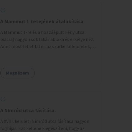
A Mammut 1 tetejének átalakítása
A Mammut 1-re és a hozzáépült Fény utcai
piacra) nagyon sok lakás ablaka és erkélye néz.
Amit most lehet látni, az szürke falfelületek,
amik elvették a kilátást. Amit lehetne: 1.
Füvesíteni a lapostetőt. (A Mammut környéke
Buda legszomogosabb része). 2. A nagy szürke
Megnézem
felületekre festeni egy látképet, amit azok
elvettek.
A Nimród utca fásítása.
A XVIII. kerületi Nimród utca fásítása nagyon
foghíjas. Ezt kellene kiegészíteni, hogy az