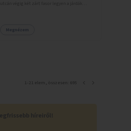
utcán végig két zárt fasor legyen a járdák
mellett.
Megnézem
1
-
21
elem
, összesen:
695
egfrissebb híreiről!