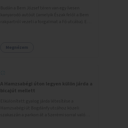
területtel, majd az Akotás utcán belüli
Budán a Bem József téren van egy ívesen
területtel.
kanyarodó autóút (amelyik Észak felől a Bem
rakpartról vezeti a forgalmat a Fő utcába). Ezt
az autós sávot kéne áthelyezni oly módon,
hogy az nem átszeli, hanem megkerüli a teret
először Keletről, aztán Dél felől, és így
Megnézem
megszüntetni a teret átlósan kettévágó utat.
Másrészt felszámolni a Bem tér Északi részén
lévő autóút Duna felé eső felét. Harmadrészt
sétáló utcává tenni a Bodrog utcát.
A Hamzsabégi úton legyen külön járda a
bicajút mellett
Elkülönített gyalog járda létesítése a
Hamzsabégi út Bogdánfy utcához közeli
szakaszán a parkon át a Szerémi sorral való
kereszteződésig. A kerékpárút Északi oldalára