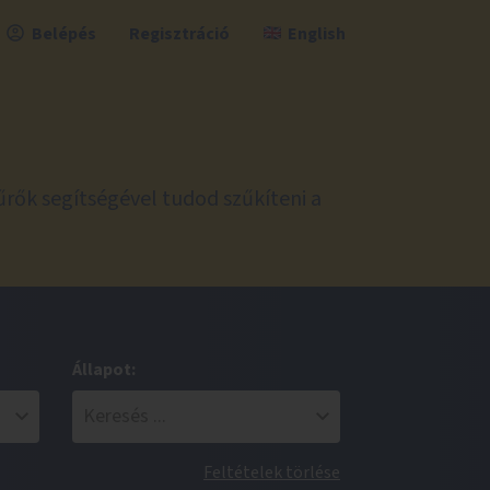
Belépés
Regisztráció
English
űrők segítségével tudod szűkíteni a
Állapot:
Feltételek törlése