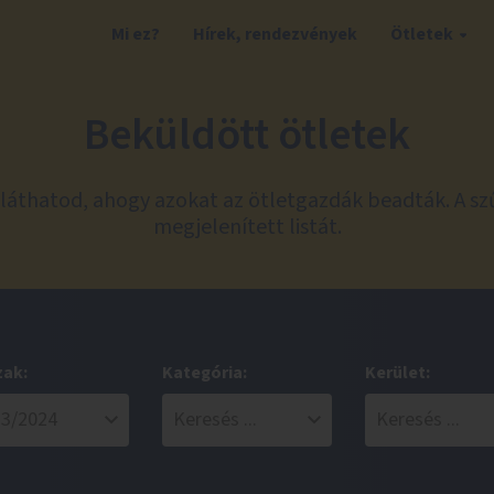
Mi ez?
Hírek, rendezvények
Ötletek
Beküldött ötletek
láthatod, ahogy azokat az ötletgazdák beadták. A sz
megjelenített listát.
zak:
Kategória:
Kerület: