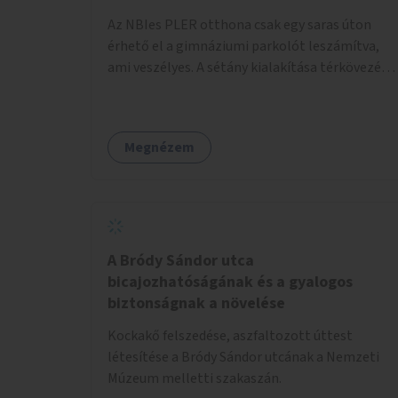
pénzbe, mert csak a táblát kellene hátrább
Az NBIes PLER otthona csak egy saras úton
tenni.
érhető el a gimnáziumi parkolót leszámítva,
ami veszélyes. A sétány kialakítása térkövezés
kis szegélyezéssel. Nem csak az Aréna nagy
számú látogatóját 710-1000 néző
meccsenként+ egyéb kulturális és kerületi
Megnézem
rendezvények, koncertek, bálok, jótékonysági
események, választási események -, a
sármentes, méltó megközelítést, de a közeli
játszótérre érkezőket is szolgálná. A sétány
megközelítéséig a Thököly út közösségi
közlekedéssel ( 236 busz, 50-es villamos) már
A Bródy Sándor utca
biztosított, a közvetlen gyalogutas elérés a
bicajozhatóságának és a gyalogos
projekt keretében nem került kialakításra.
biztonságnak a növelése
Kockakő felszedése, aszfaltozott úttest
létesítése a Bródy Sándor utcának a Nemzeti
Múzeum melletti szakaszán.