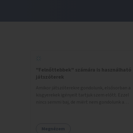
"Felnőttebbek" számára is használható
játszóterek
Amikor játszóterekre gondolunk, elsősorban a
kisgyerekek igényeit tartjuk szem előtt. Ezzel
nincs semmi baj, de miért nem gondolunk a
tinédzserekre, fiatal felnőttekre, felnőttekre
is? Minden korosztálynak lenne igénye arra,
hogy szórakozzon a szabadban, ám nincs erre
Megnézem
kialakított infrastruktúra. Az idősebb