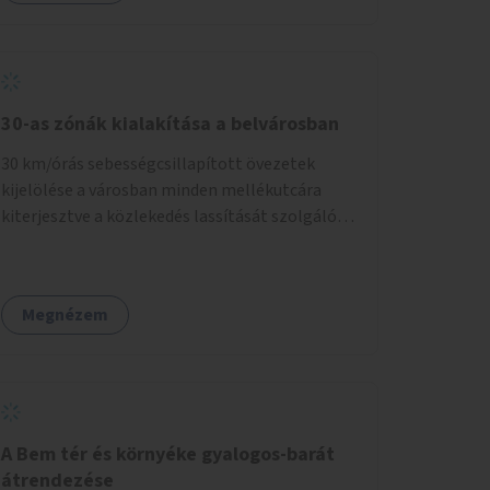
30-as zónák kialakítása a belvárosban
30 km/órás sebességcsillapított övezetek
kijelölése a városban minden mellékutcára
kiterjesztve a közlekedés lassítását szolgáló
fizikai beavatkozások megvalósításával,
egyben lehetővé téve ha a körülmények
engedik az egyirányú mellékutcák megnyitását
Megnézem
a kétirányú kerékpáros közlekedésnek.
Elsőként az Alkotás utca - Villányi út - Karolina
út - Hamzsabégi út - Szerémi út - Könyves K.
krt. - Hungária krt. - Róbert K. krt. - Vörösvári út
- Bécsi út - Margit krt. - Krisztina krt. - Alkotás
utca területen belüli zónák kijelölése. A
A Bem tér és környéke gyalogos-barát
program indulhat a Nagykörúton belüli
átrendezése