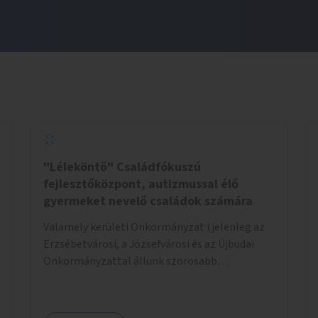
"Léleköntő" Családfókuszú
fejlesztőközpont, autizmussal élő
gyermeket nevelő családok számára
Valamely kerületi Önkormányzat (jelenleg az
Erzsébetvárosi, a Józsefvárosi és az Újbudai
Önkormányzattal állunk szorosabb
kapcsolatban) által felajánlott kb. 200nm-es
ingatlan lehetne alkalmas a program
helyszínéül. Egy konkrét helyszínt már