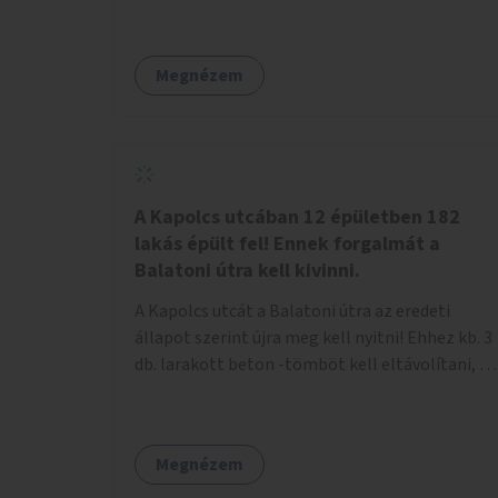
Megnézem
A Kapolcs utcában 12 épületben 182
lakás épült fel! Ennek forgalmát a
Balatoni útra kell kivinni.
A Kapolcs utcát a Balatoni útra az eredeti
állapot szerint újra meg kell nyitni! Ehhez kb. 3
db. larakott beton -tömböt kell eltávolítani, és
a meglévő villany-rendőrt kell ősszhangba
hozni, vagy szükség esetén azt ki kell azt
egészíteni! Így lehetővé válik a 12 épületben, a
Megnézem
182 db. új lakásban élőknek, hogy a
személyautójukkal biztonságosan és