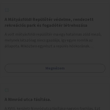
A Mátyásföldi Repülőtér védelme, rendezett
rekreációs park és fogadótér létrehozása
A volt mátyásföldi repülőtér ma egy hatalmas zöld mező,
melynek látszólag nincs gazdája, így egyre romlik az
állapota. Miközben egyrészt a repülés hőskorának
történelmi helyszíne, másrészt védett állatok lakhelye
(ürge, sisakos sáska), az emberek számára pedig kedvelt
kikapcsolódási helyszín: kocogók, kutyasétáltatók,
Megnézem
modellrepülők, sárkányeregetők, lovasok használják. A
Légcsavar utca felől szükség lenne fogadótér kialakítására
tájékoztató táblákkal az értékekről. A fogadótér fái alatt
kialakítható pihenőhely padokkal, kerékpártármaszokkal,
szemetesekkel, esőbeállóval, ami alkalmas kisebb
csoportok fogadására. A másik két bejárathoz is
A Nimród utca fásítása.
tájékoztató táblák kellenek, 1-1 pad, kuka, bringatámasz.
A XVIII. kerületi Nimród utca fásítása nagyon foghíjas. Ezt