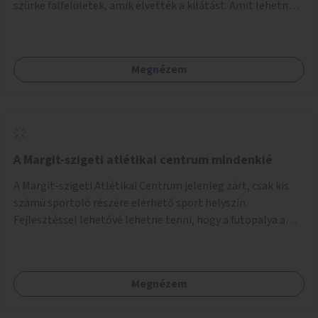
szürke falfelületek, amik elvették a kilátást. Amit lehetne:
1. Füvesíteni a lapostetőt. (A Mammut környéke Buda
legszomogosabb része). 2. A nagy szürke felületekre festeni
egy látképet, amit azok elvettek.
Megnézem
A Margit-szigeti atlétikai centrum mindenkié
A Margit-szigeti Atlétikai Centrum jelenleg zárt, csak kis
számú sportoló részére elérhető sport helyszín.
Fejlesztéssel lehetővé lehetne tenni, hogy a futopalya a
szabadidős sportolók részére is elérhetővé váljon,
beleertve a futókört és a füves pályát, kis focipályákat is.
Ehhez zárható tároló helyet, öltözőt, WC-t kell biztosítani.
Megnézem