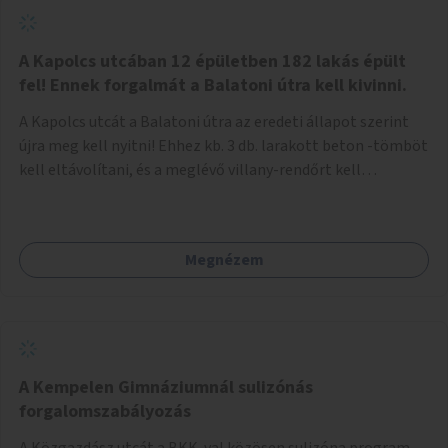
zötyögőssége elriassza a bringásokat a járdán
szálguldástól.
A Kapolcs utcában 12 épületben 182 lakás épült
fel! Ennek forgalmát a Balatoni útra kell kivinni.
A Kapolcs utcát a Balatoni útra az eredeti állapot szerint
újra meg kell nyitni! Ehhez kb. 3 db. larakott beton -tömböt
kell eltávolítani, és a meglévő villany-rendőrt kell
ősszhangba hozni, vagy szükség esetén azt ki kell azt
egészíteni! Így lehetővé válik a 12 épületben, a 182 db. új
lakásban élőknek, hogy a személyautójukkal
Megnézem
biztonságosan és egyszerűbben közlekedhessenek. A
kivitelezés becsült összege 12 millió Ft. Üdvözlettel: Buzna
Vilmos
A Kempelen Gimnáziumnál sulizónás
forgalomszabályozás
A Közgazdász utcát a BKK-val közösen sulizóna program