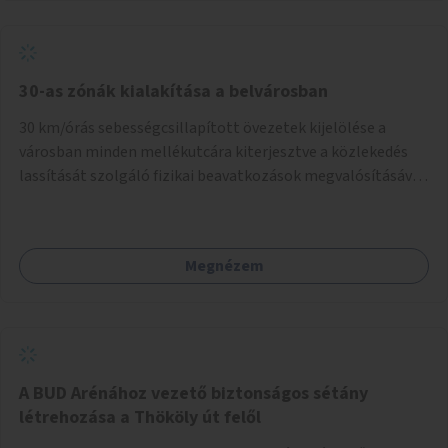
normál parkolóként is működhetnek.
30-as zónák kialakítása a belvárosban
30 km/órás sebességcsillapított övezetek kijelölése a
városban minden mellékutcára kiterjesztve a közlekedés
lassítását szolgáló fizikai beavatkozások megvalósításával,
egyben lehetővé téve ha a körülmények engedik az
egyirányú mellékutcák megnyitását a kétirányú kerékpáros
közlekedésnek. Elsőként az Alkotás utca - Villányi út -
Megnézem
Karolina út - Hamzsabégi út - Szerémi út - Könyves K. krt. -
Hungária krt. - Róbert K. krt. - Vörösvári út - Bécsi út -
Margit krt. - Krisztina krt. - Alkotás utca területen belüli
zónák kijelölése. A program indulhat a Nagykörúton belüli
területtel, majd az Akotás utcán belüli területtel.
A BUD Arénához vezető biztonságos sétány
létrehozása a Thököly út felől