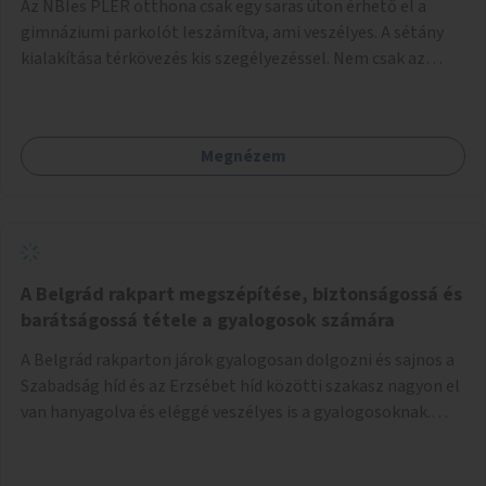
Az NBIes PLER otthona csak egy saras úton érhető el a
gimnáziumi parkolót leszámítva, ami veszélyes. A sétány
kialakítása térkövezés kis szegélyezéssel. Nem csak az
Aréna nagy számú látogatóját 710-1000 néző
meccsenként+ egyéb kulturális és kerületi rendezvények,
koncertek, bálok, jótékonysági események, választási
Megnézem
események -, a sármentes, méltó megközelítést, de a
közeli játszótérre érkezőket is szolgálná. A sétány
megközelítéséig a Thököly út közösségi közlekedéssel (
236 busz, 50-es villamos) már biztosított, a közvetlen
gyalogutas elérés a projekt keretében nem került
kialakításra.
A Belgrád rakpart megszépítése, biztonságossá és
barátságossá tétele a gyalogosok számára
A Belgrád rakparton járok gyalogosan dolgozni és sajnos a
Szabadság híd és az Erzsébet híd közötti szakasz nagyon el
van hanyagolva és eléggé veszélyes is a gyalogosoknak.
Ahol a MAHART épülete van, ott egy nagyon szűk járda van
és biztonsági korlát sincsen, hogy az autósoktól kicsit