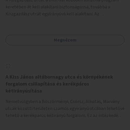
keretében át kell alakítani biztonságossá, továbbá a
Közgazdász utcát egyirányúvá kell alakítani. Az
egyirányúsításnál meg kell vizsgálni a Park utca forgalmát
is, mert akár összekapcsolható az egyirányusítás
kialakításával. A kettő között a Művelődés utca pedig
Megnézem
rendkívül balesetveszélyes és védett útszakasszá kell
nyilvánítani, stoptáblák! és 30km/h-ás
forgalomszabályozással! Kettő munkanem: sulizóna-
program és forgalomszabályozás (aktív/passzív) -
Közgazdász utca - Művelődés utca - Park utca tengelyen.
A Kiss János altábornagy utca és környékének
forgalom csillapítása és kerékpáros
kétirányúsítása
Németvölgyben a Böszörményi, Csörsz, Alkotás, Márvány
utcák közötti területen számos egyirányú utcában lehetővé
tehető a kerékpáros kétirányú forgalom. Ez az intézkedés
kiegészíthető 30-as zónával, hogy még inkább vonzó és
élhető legyen a környék.