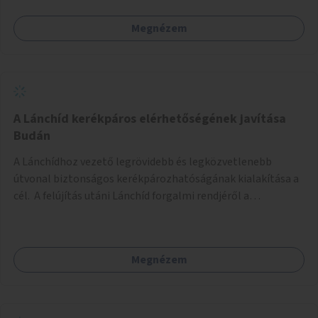
Megnézem
A Lánchíd kerékpáros elérhetőségének javítása
Budán
A Lánchídhoz vezető legrövidebb és legközvetlenebb
útvonal biztonságos kerékpározhatóságának kialakítása a
cél. A felújítás utáni Lánchíd forgalmi rendjéről a
budapestiek dönthettek, amelyen a szavazók többsége a
kerékpárosbarát kialakításra tette a voksát - ezzel
megtörtént az első lépése annak, hogy a belváros
Megnézem
tengelyében is megerősödjön a Buda és Pest közötti
kerékpáros kapcsolat. Azonban a teljes siker eléréséhez
folytatásra van szükség, azaz a Lánchídra vezető utakon is
lehetővé kell tenni a kerékpárosbarát kialakítást. Legyen