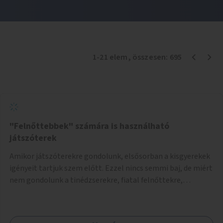
1
-
21
elem
, összesen:
695
"Felnőttebbek" számára is használható
játszóterek
Amikor játszóterekre gondolunk, elsősorban a kisgyerekek
igényeit tartjuk szem előtt. Ezzel nincs semmi baj, de miért
nem gondolunk a tinédzserekre, fiatal felnőttekre,
felnőttekre is? Minden korosztálynak lenne igénye arra,
hogy szórakozzon a szabadban, ám nincs erre kialakított
infrastruktúra. Az idősebb korosztályok játszóterének