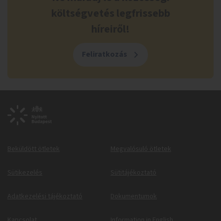
költségvetés legfrissebb
híreiről!
Feliratkozás
Beküldött ötletek
Megvalósuló ötletek
Sütikezelés
Sütitájékoztató
Adatkezelési tájékoztató
Dokumentumok
Kapcsolat
Information in English