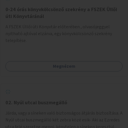
fenntartásához, évi 14-16 millió Ft-tal. A program hosszú
távú fenntarthatósága úgy lenne megvalósítható. hogy
0-24 órás könyvkölcsönző szekrény a FSZEK Üllői
részben "Támogató szolgálat" normatív támogatásából,
úti Könyvtáránál
részben pályázatokból, részben szülői hozzájárulásból,
A FSZEK Üllői úti Könyvtár előterében , olvasójeggyel
részben pedig a jelen pályázat által biztosított összegből.
nyitható ajtóval elzárva, egy könyvkölcsönző szekrény
A programban 8-10 szakember (gyógypedagógus,
telepítése.
pszichológus) működne közre. Fontos cél lenne, hogy
minden a programba bevont család az életminőségét
befolyásoló mértékű szakmai támogatást kapjon.
Megnézem
02. Nyúl utcai buszmegálló
Járda, vagy a síneken való biztonságos átjárás biztosítása. A
Nyúl utcai buszmegálló két zebra közé esik- Aki az Ezredes
utca felé szeretne menni, kénytelen a síneken keresztül