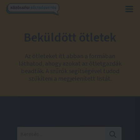
Beküldött ötletek
Az ötleteket itt abban a formában
láthatod, ahogy azokat az ötletgazdák
beadták. A szűrők segítségével tudod
szűkíteni a megjelenített listát.