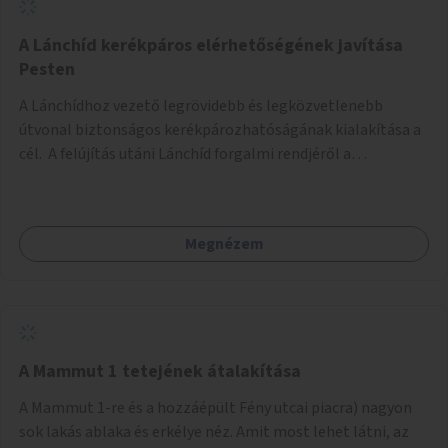
biztonságosan kerékpározható az Alagút, a Mészáros utca
és a Márvány utca is!
A Lánchíd kerékpáros elérhetőségének javítása
Pesten
A Lánchídhoz vezető legrövidebb és legközvetlenebb
útvonal biztonságos kerékpározhatóságának kialakítása a
cél. A felújítás utáni Lánchíd forgalmi rendjéről a
budapestiek dönthettek, amelyen a szavazók többsége a
kerékpárosbarát kialakításra tette a voksát - ezzel
megtörtént az első lépése annak, hogy a belváros
Megnézem
tengelyében is megerősödjön a Buda és Pest közötti
kerékpáros kapcsolat. Azonban a teljes siker eléréséhez
folytatásra van szükség, azaz a Lánchídra vezető utakon is
lehetővé kell tenni a kerékpárosbarát kialakítást. Legyen
biztonságosan kerékpározható a József Attila utca is!
A Mammut 1 tetejének átalakítása
A Mammut 1-re és a hozzáépült Fény utcai piacra) nagyon
sok lakás ablaka és erkélye néz. Amit most lehet látni, az