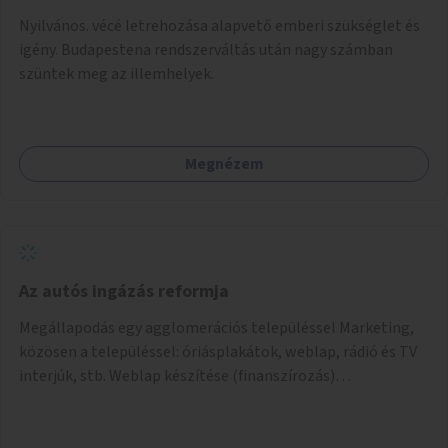
Nyilvános. vécé letrehozása alapvető emberi szükséglet és
igény. Budapestena rendszerváltás után nagy számban
szüntek meg az illemhelyek.
Megnézem
Az autós ingázás reformja
Megállapodás egy agglomerációs településsel Marketing,
közösen a településsel: óriásplakátok, weblap, rádió és TV
interjúk, stb. Weblap készítése (finanszírozás)
Mobitelefonos applikáció készítése a rendszer irányítására
(finanszírozás) Pilot implementáció megvalósítása