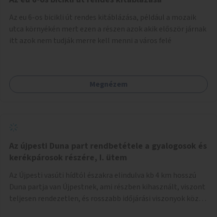
népszerűsíteni, a rendszer működésének leírására és a és a
Az eu 6-os bicikli út rendes kitáblázása, például a mozaik
jelentkezésre egy webapp szolgál. Feladatok
utca környékén mert ezen a részen azok akik először járnak
(finanszírozás): Marketing: óriásplakátok, weblap, rádió és
itt azok nem tudják merre kell menni a város felé
TV interjúk, stb. Weblap készítése Mobitelefonos
applikáció készítése a rendszer irányítására Pilot
implementáció
Megnézem
Az újpesti Duna part rendbetétele a gyalogosok és
kerékpárosok részére, I. ütem
Az Újpesti vasúti hídtól északra elindulva kb 4 km hosszú
Duna partja van Újpestnek, ami részben kihasznált, viszont
teljesen rendezetlen, és rosszabb időjárási viszonyok közt
szinte járhatatlan. Az első ütemben a Népsziget Újpesti