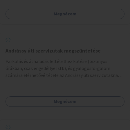
amikkel ugyanezek a járdaszigetek a Kodály és a Hősök tere
közt vannak borítva.
Megnézem
Andrássy úti szervizutak megszüntetése
Parkolás és áthaladás feltételhez kötése (bizonyos
órákban, csak engedéllyel stb), és gyalogosforgalom
számára elérhetővé tétele az Andrássy úti szervizutaknak. A
fő prioritás turisztikai szempontból úgy gondolom az
Oktogon és Kodály körönd közötti rész átalakítása lenne.
Megnézem