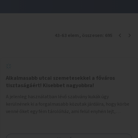
43
-
63
elem
, összesen:
695
Alkalmasabb utcai szemetesekkel a főváros
tisztaságáért! Kisebbet nagyobbra!
A jelenleg használatban lévő szabvány kukák úgy
kerülnének ki a forgalmasabb közutak járdáira, hogy körbe
venné őket egy fém tárolóház, ami felül enyhén lejt,
közepén kör/négyzet alakú nyílással, fölötte a fémház
födéme (teteje) óvja az esőtől, madaraktól a szemetest. A
kukák nyitott tetővel kerülnek a tárolóba, így a bedobott