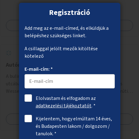
Regisztráció
Megnézem
Add meg az e-mail-címed, és elküldjük a
belépéshez szükséges linket.
A csillaggal jelölt mezők kitöltése
kötelező
Autómentes bulinegyed
E-mail-cím: *
A bulinegyed főbb utcáinak autómentesítése. A Király
utcában a Károly körúttól a Nagymező utcáig, A Dob és
Wesselényi utcákban a Károly körúttól az Erzsébet körútig
Elolvastam és elfogadom az
az autós forgalom időszakos korlátozása vagy teljes
adatkezelési tájékoztatót
. *
megszűntetése.
Kijelentem, hogy elmúltam 14 éves,
Megnézem
és Budapesten lakom / dolgozom /
tanulok. *