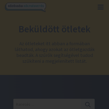
Beküldött ötletek
Az ötleteket itt abban a formában
láthatod, ahogy azokat az ötletgazdák
beadták. A szűrők segítségével tudod
szűkíteni a megjelenített listát.