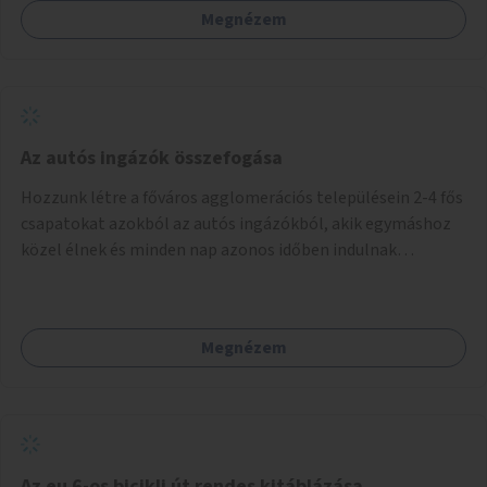
Megnézem
Az autós ingázók összefogása
Hozzunk létre a főváros agglomerációs településein 2-4 fős
csapatokat azokból az autós ingázókból, akik egymáshoz
közel élnek és minden nap azonos időben indulnak
munkába. Felváltva szállítják egymást egy főváros peremi
közlekedési csomópontba, onnan tömegközlekedéssel
jutnak el a munkahelyre. Délután ugyanitt találkoznak és az
Megnézem
aznapra kijelölt valamelyik szállító autóján hazamennek. A
rendszert egy mobil applikáció irányítja, amely regisztrálja
a jelentkezőket, megalakítja a csoportokat, irányítja a
csoportok tevékenységét (kijelöli a szállítókat), végzi az
adminisztrációt. A településeken az ingázók
szervezkedésének lehetőségét óriásplakáton lehetne
Az eu 6-os bicikli út rendes kitáblázása