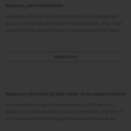
jelenhetnének meg alkalmat adva a bemutatkozásra -
Aluljáró, mint kiállítótér.
szélesebb körben való ismertségre. Ezek a teljesség igénye
Legyenek a főváros által meghirdetett és megrendezett
nélkül lehetnének: kortárs bútorok, világítás, játék,
kreatív pályázatok (pl: budapesti fotópályázat, stb.), majd
lakástextil, grafikai munkák, street art, szobrok,
ennek kiállítási helyszíneként az épp ki nem adott, üresen
térplasztikák stb.
álló önkormányzati üzlethelységek, elsősorban a
metróhoz vezető aluljáróknál lévő üzlethelyiségek
legyenek felhasználva.
Megnézem
Andrássy úti belső járdák roller és bicajmenteítése
Azt szeretném, hogy az Andrássy úton az Oktogon és a
Kodály Körönd közti szakaszon a középen lévő fő úttest és
a szervíz utak közti járdaszigeteken cseréljék le a járda
aszfalt burkolatát olyan fajta kis macskakövekre, mint