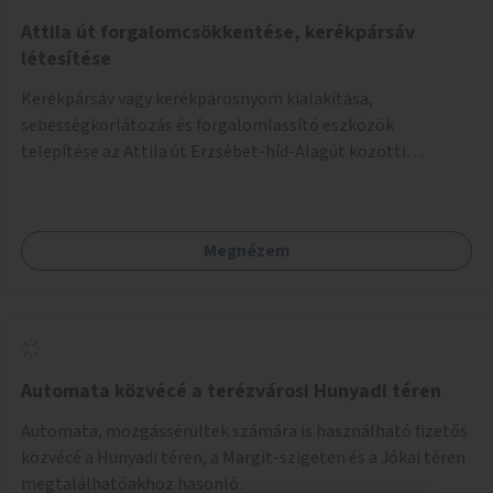
Attila út forgalomcsökkentése, kerékpársáv
létesítése
Kerékpársáv vagy kerékpárosnyom kialakítása,
sebességkorlátozás és forgalomlassító eszközök
telepítése az Attila út Erzsébet-híd-Alagút közötti
szakaszán.
Megnézem
Automata közvécé a terézvárosi Hunyadi téren
Automata, mozgássérültek számára is használható fizetős
közvécé a Hunyadi téren, a Margit-szigeten és a Jókai téren
megtalálhatóakhoz hasonló.