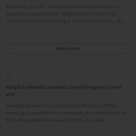
A Fővárosi, ill. a XIII. Kerületi Önkormányzat részéről a
folyamatos üzemeltetés - világítás, áram felvételi és
minimális tárolási lehetőségek biztosítását kérjük... - Az
igénybe venni kívánt fő falfelület - a Csanády u. felőli
lejárótól jobbra eső hosszú falrész... Ld.: foto melléklet az
aluljáróról... A technikai kialakítás úgy történhetne, hogy
Megnézem
faléc keret rendszer lenne néhány helyen a falakra rögzítve,
- az alkotások pedig különböző méretű Mdf-farost
lemezeken elkészülve felcsavarozhatóak lennének...
Ilymódon a kiállítás váltásokkor cserélhetők és az aluljáró
falaira közvetlenül nem kerülnek alkotások... Az aluljáró
végén található beugró (a telefonkészülékek voltak ott) -
Aluljáró lehámló vakolata helyett legyen street
átlátszó (plexi?) lemezekkel leválasztva, zárható kis
art!
kiállító térré kialakítva kisebb méretű alkotások számára...
Jelenleg pár havonta az aluljárót újrafestik a graffitik
Járulékosan a két (fő)lejáró korlátján figyelem felhívó
miatt, így ez jelentős önkormányzati pénzeket emészt fel.
feliratok elhelyezése...
Ezen a helyzeten lehetne változtatni, ha civilek
bevonásával legális street art fallá alakulna át. Az
önkormányzat adjon lehetőséget civileknek kialakítani egy