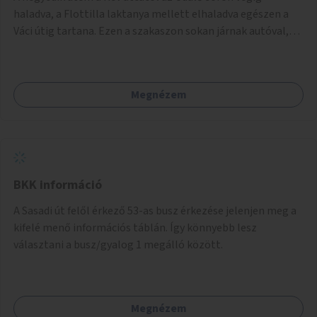
balesetveszélyes.
haladva, a Flottilla laktanya mellett elhaladva egészen a
Váci útig tartana. Ezen a szakaszon sokan járnak autóval,
tehát itt a sétány kialakítása tartós módon kell, hogy
megtörténjen. Sokan vannak, akik a helyi evezős klubokat
látogatják, de sokan csak a séta kedvéért és a kerékpározás
Megnézem
kedvéért járnak erre. Rossz időben ez a szakasz is részben
járhatatlan.
BKK információ
A Sasadi út felől érkező 53-as busz érkezése jelenjen meg a
kifelé menő információs táblán. Így könnyebb lesz
választani a busz/gyalog 1 megálló között.
Megnézem