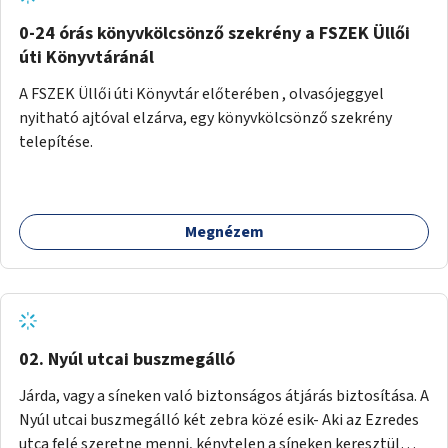
fenntartásához, évi 14-16 millió Ft-tal. A program hosszú
távú fenntarthatósága úgy lenne megvalósítható. hogy
0-24 órás könyvkölcsönző szekrény a FSZEK Üllői
részben "Támogató szolgálat" normatív támogatásából,
úti Könyvtáránál
részben pályázatokból, részben szülői hozzájárulásból,
A FSZEK Üllői úti Könyvtár előterében , olvasójeggyel
részben pedig a jelen pályázat által biztosított összegből.
nyitható ajtóval elzárva, egy könyvkölcsönző szekrény
A programban 8-10 szakember (gyógypedagógus,
telepítése.
pszichológus) működne közre. Fontos cél lenne, hogy
minden a programba bevont család az életminőségét
befolyásoló mértékű szakmai támogatást kapjon.
Megnézem
02. Nyúl utcai buszmegálló
Járda, vagy a síneken való biztonságos átjárás biztosítása. A
Nyúl utcai buszmegálló két zebra közé esik- Aki az Ezredes
utca felé szeretne menni, kénytelen a síneken keresztül