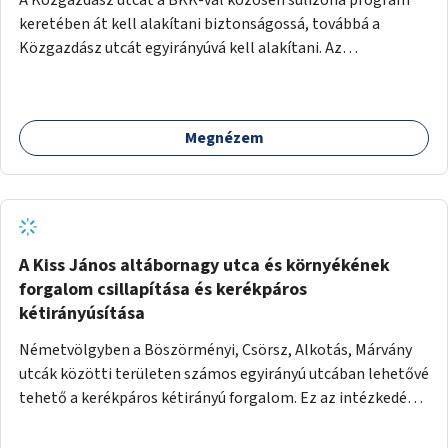
keretében át kell alakítani biztonságossá, továbbá a
Közgazdász utcát egyirányúvá kell alakítani. Az
egyirányúsításnál meg kell vizsgálni a Park utca forgalmát
is, mert akár összekapcsolható az egyirányusítás
kialakításával. A kettő között a Művelődés utca pedig
Megnézem
rendkívül balesetveszélyes és védett útszakasszá kell
nyilvánítani, stoptáblák! és 30km/h-ás
forgalomszabályozással! Kettő munkanem: sulizóna-
program és forgalomszabályozás (aktív/passzív) -
Közgazdász utca - Művelődés utca - Park utca tengelyen.
A Kiss János altábornagy utca és környékének
forgalom csillapítása és kerékpáros
kétirányúsítása
Németvölgyben a Böszörményi, Csörsz, Alkotás, Márvány
utcák közötti területen számos egyirányú utcában lehetővé
tehető a kerékpáros kétirányú forgalom. Ez az intézkedés
kiegészíthető 30-as zónával, hogy még inkább vonzó és
élhető legyen a környék.