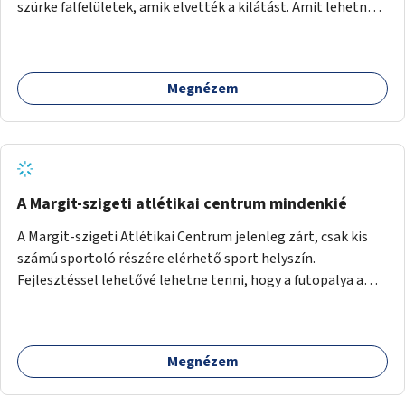
szürke falfelületek, amik elvették a kilátást. Amit lehetne:
1. Füvesíteni a lapostetőt. (A Mammut környéke Buda
legszomogosabb része). 2. A nagy szürke felületekre festeni
egy látképet, amit azok elvettek.
Megnézem
A Margit-szigeti atlétikai centrum mindenkié
A Margit-szigeti Atlétikai Centrum jelenleg zárt, csak kis
számú sportoló részére elérhető sport helyszín.
Fejlesztéssel lehetővé lehetne tenni, hogy a futopalya a
szabadidős sportolók részére is elérhetővé váljon,
beleertve a futókört és a füves pályát, kis focipályákat is.
Ehhez zárható tároló helyet, öltözőt, WC-t kell biztosítani.
Megnézem