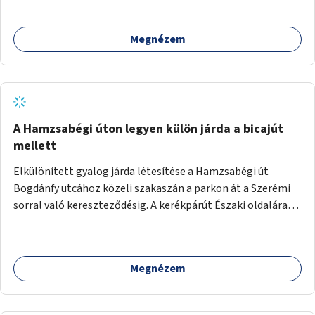
megcsináltatnám a vízelvezetést, felújítanám a nyilvános
WC-t, valamint térfigyelő kamerákat helyeznék el a
Megnézem
biztonságos környezet megteremtéséért.
A Hamzsabégi úton legyen külön járda a bicajút
mellett
Elkülönített gyalog járda létesítése a Hamzsabégi út
Bogdánfy utcához közeli szakaszán a parkon át a Szerémi
sorral való kereszteződésig. A kerékpárút Északi oldalára
kerüljön egy rendesen kiépített járda a dekoratív de buktató
betonkörök helyett, ami színében elkülönül a bringaúttól
(de szinTben nem, mert sötétben a kivilágítatlan
Megnézem
szakaszon könnyű lenne elesni a peremben). Még jobb
lenne, ha a kerékpárút tükörsima aszfalt burkolatot kapna,
és a gyalogjárda lenne a durva felületű, térköves, hogy a