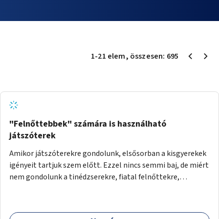
1
-
21
elem
, összesen:
695
"Felnőttebbek" számára is használható
játszóterek
Amikor játszóterekre gondolunk, elsősorban a kisgyerekek
igényeit tartjuk szem előtt. Ezzel nincs semmi baj, de miért
nem gondolunk a tinédzserekre, fiatal felnőttekre,
felnőttekre is? Minden korosztálynak lenne igénye arra,
hogy szórakozzon a szabadban, ám nincs erre kialakított
infrastruktúra. Az idősebb korosztályok játszóterének