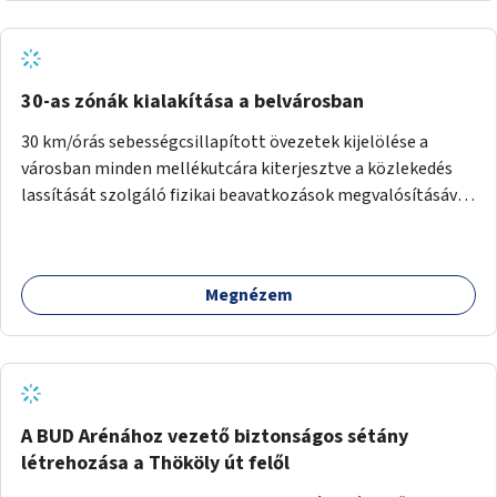
normál parkolóként is működhetnek.
30-as zónák kialakítása a belvárosban
30 km/órás sebességcsillapított övezetek kijelölése a
városban minden mellékutcára kiterjesztve a közlekedés
lassítását szolgáló fizikai beavatkozások megvalósításával,
egyben lehetővé téve ha a körülmények engedik az
egyirányú mellékutcák megnyitását a kétirányú kerékpáros
közlekedésnek. Elsőként az Alkotás utca - Villányi út -
Megnézem
Karolina út - Hamzsabégi út - Szerémi út - Könyves K. krt. -
Hungária krt. - Róbert K. krt. - Vörösvári út - Bécsi út -
Margit krt. - Krisztina krt. - Alkotás utca területen belüli
zónák kijelölése. A program indulhat a Nagykörúton belüli
területtel, majd az Akotás utcán belüli területtel.
A BUD Arénához vezető biztonságos sétány
létrehozása a Thököly út felől