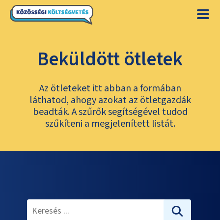
Beküldött ötletek
Az ötleteket itt abban a formában
láthatod, ahogy azokat az ötletgazdák
beadták. A szűrők segítségével tudod
szűkíteni a megjelenített listát.