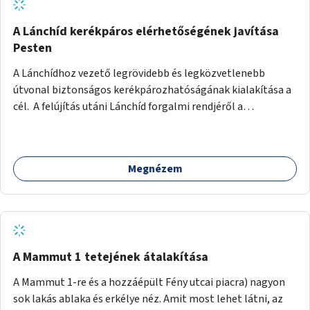
biztonságosan kerékpározható az Alagút, a Mészáros utca
és a Márvány utca is!
A Lánchíd kerékpáros elérhetőségének javítása
Pesten
A Lánchídhoz vezető legrövidebb és legközvetlenebb
útvonal biztonságos kerékpározhatóságának kialakítása a
cél. A felújítás utáni Lánchíd forgalmi rendjéről a
budapestiek dönthettek, amelyen a szavazók többsége a
kerékpárosbarát kialakításra tette a voksát - ezzel
megtörtént az első lépése annak, hogy a belváros
Megnézem
tengelyében is megerősödjön a Buda és Pest közötti
kerékpáros kapcsolat. Azonban a teljes siker eléréséhez
folytatásra van szükség, azaz a Lánchídra vezető utakon is
lehetővé kell tenni a kerékpárosbarát kialakítást. Legyen
biztonságosan kerékpározható a József Attila utca is!
A Mammut 1 tetejének átalakítása
A Mammut 1-re és a hozzáépült Fény utcai piacra) nagyon
sok lakás ablaka és erkélye néz. Amit most lehet látni, az