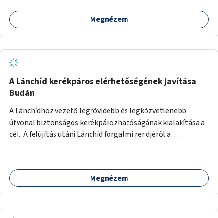
Megnézem
A Lánchíd kerékpáros elérhetőségének javítása
Budán
A Lánchídhoz vezető legrövidebb és legközvetlenebb
útvonal biztonságos kerékpározhatóságának kialakítása a
cél. A felújítás utáni Lánchíd forgalmi rendjéről a
budapestiek dönthettek, amelyen a szavazók többsége a
kerékpárosbarát kialakításra tette a voksát - ezzel
megtörtént az első lépése annak, hogy a belváros
Megnézem
tengelyében is megerősödjön a Buda és Pest közötti
kerékpáros kapcsolat. Azonban a teljes siker eléréséhez
folytatásra van szükség, azaz a Lánchídra vezető utakon is
lehetővé kell tenni a kerékpárosbarát kialakítást. Legyen