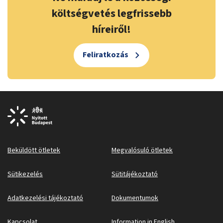
költségvetés legfrissebb
híreiről!
Feliratkozás
Beküldött ötletek
Megvalósuló ötletek
Sütikezelés
Sütitájékoztató
Adatkezelési tájékoztató
Dokumentumok
Kapcsolat
Information in English