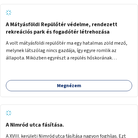
A Mátyásföldi Repülőtér védelme, rendezett
rekreációs park és fogadótér létrehozása
A volt mátyásföldi repülőtér ma egy hatalmas zöld mező,
melynek látszólag nincs gazdája, így egyre romlik az
állapota. Miközben egyrészt a repülés hőskorának
történelmi helyszíne, másrészt védett állatok lakhelye
(ürge, sisakos sáska), az emberek számára pedig kedvelt
kikapcsolódási helyszín: kocogók, kutyasétáltatók,
Megnézem
modellrepülők, sárkányeregetők, lovasok használják. A
Légcsavar utca felől szükség lenne fogadótér kialakítására
tájékoztató táblákkal az értékekről. A fogadótér fái alatt
kialakítható pihenőhely padokkal, kerékpártármaszokkal,
szemetesekkel, esőbeállóval, ami alkalmas kisebb
csoportok fogadására. A másik két bejárathoz is
A Nimród utca fásítása.
tájékoztató táblák kellenek, 1-1 pad, kuka, bringatámasz.
A XVIII. kerületi Nimród utca fásítása nagyon foghíjas. Ezt