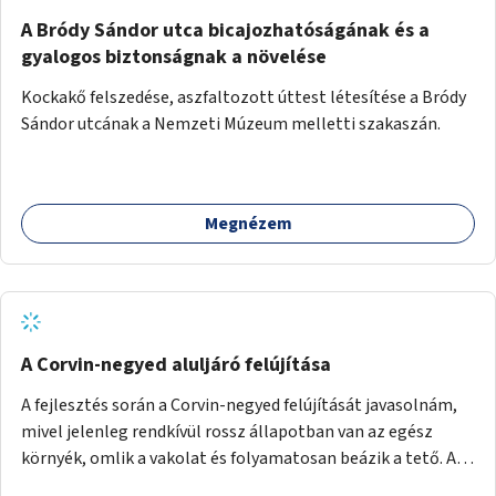
A Bródy Sándor utca bicajozhatóságának és a
gyalogos biztonságnak a növelése
Kockakő felszedése, aszfaltozott úttest létesítése a Bródy
Sándor utcának a Nemzeti Múzeum melletti szakaszán.
Megnézem
A Corvin-negyed aluljáró felújítása
A fejlesztés során a Corvin-negyed felújítását javasolnám,
mivel jelenleg rendkívül rossz állapotban van az egész
környék, omlik a vakolat és folyamatosan beázik a tető. A
projekt során egy teljes újraburkolást javasolnék,