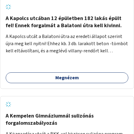
zötyögőssége elriassza a bringásokat a járdán
szálguldástól.
A Kapolcs utcában 12 épületben 182 lakás épült
fel! Ennek forgalmát a Balatoni útra kell kivinni.
A Kapolcs utcát a Balatoni útra az eredeti állapot szerint
újra meg kell nyitni! Ehhez kb. 3 db. larakott beton -tömböt
kell eltávolítani, és a meglévő villany-rendőrt kell
ősszhangba hozni, vagy szükség esetén azt ki kell azt
egészíteni! Így lehetővé válik a 12 épületben, a 182 db. új
lakásban élőknek, hogy a személyautójukkal
Megnézem
biztonságosan és egyszerűbben közlekedhessenek. A
kivitelezés becsült összege 12 millió Ft. Üdvözlettel: Buzna
Vilmos
A Kempelen Gimnáziumnál sulizónás
forgalomszabályozás
A Közgazdász utcát a BKK-val közösen sulizóna program