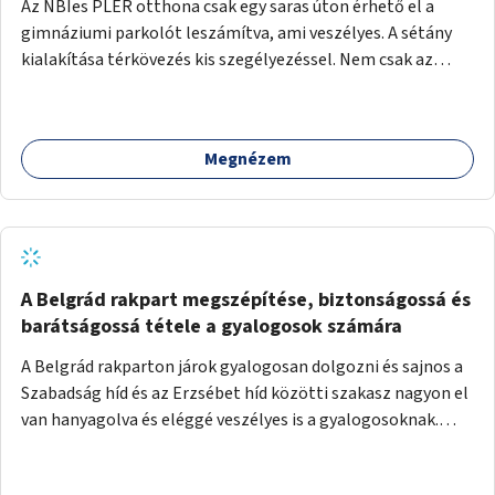
Az NBIes PLER otthona csak egy saras úton érhető el a
gimnáziumi parkolót leszámítva, ami veszélyes. A sétány
kialakítása térkövezés kis szegélyezéssel. Nem csak az
Aréna nagy számú látogatóját 710-1000 néző
meccsenként+ egyéb kulturális és kerületi rendezvények,
koncertek, bálok, jótékonysági események, választási
Megnézem
események -, a sármentes, méltó megközelítést, de a
közeli játszótérre érkezőket is szolgálná. A sétány
megközelítéséig a Thököly út közösségi közlekedéssel (
236 busz, 50-es villamos) már biztosított, a közvetlen
gyalogutas elérés a projekt keretében nem került
kialakításra.
A Belgrád rakpart megszépítése, biztonságossá és
barátságossá tétele a gyalogosok számára
A Belgrád rakparton járok gyalogosan dolgozni és sajnos a
Szabadság híd és az Erzsébet híd közötti szakasz nagyon el
van hanyagolva és eléggé veszélyes is a gyalogosoknak.
Ahol a MAHART épülete van, ott egy nagyon szűk járda van
és biztonsági korlát sincsen, hogy az autósoktól kicsit