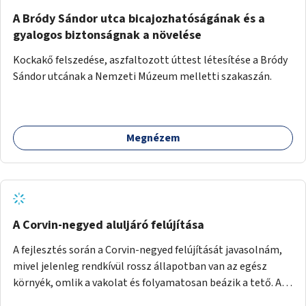
A Bródy Sándor utca bicajozhatóságának és a
gyalogos biztonságnak a növelése
Kockakő felszedése, aszfaltozott úttest létesítése a Bródy
Sándor utcának a Nemzeti Múzeum melletti szakaszán.
Megnézem
A Corvin-negyed aluljáró felújítása
A fejlesztés során a Corvin-negyed felújítását javasolnám,
mivel jelenleg rendkívül rossz állapotban van az egész
környék, omlik a vakolat és folyamatosan beázik a tető. A
projekt során egy teljes újraburkolást javasolnék,