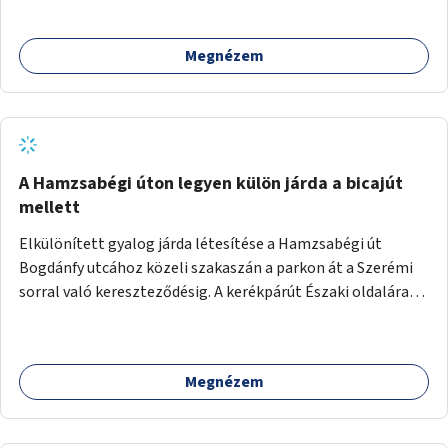
megcsináltatnám a vízelvezetést, felújítanám a nyilvános
WC-t, valamint térfigyelő kamerákat helyeznék el a
Megnézem
biztonságos környezet megteremtéséért.
A Hamzsabégi úton legyen külön járda a bicajút
mellett
Elkülönített gyalog járda létesítése a Hamzsabégi út
Bogdánfy utcához közeli szakaszán a parkon át a Szerémi
sorral való kereszteződésig. A kerékpárút Északi oldalára
kerüljön egy rendesen kiépített járda a dekoratív de buktató
betonkörök helyett, ami színében elkülönül a bringaúttól
(de szinTben nem, mert sötétben a kivilágítatlan
Megnézem
szakaszon könnyű lenne elesni a peremben). Még jobb
lenne, ha a kerékpárút tükörsima aszfalt burkolatot kapna,
és a gyalogjárda lenne a durva felületű, térköves, hogy a