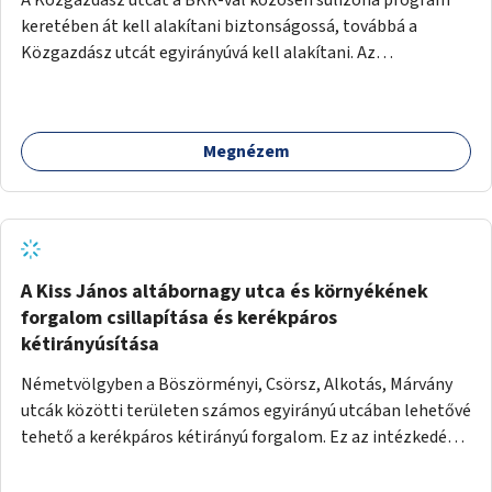
keretében át kell alakítani biztonságossá, továbbá a
Közgazdász utcát egyirányúvá kell alakítani. Az
egyirányúsításnál meg kell vizsgálni a Park utca forgalmát
is, mert akár összekapcsolható az egyirányusítás
kialakításával. A kettő között a Művelődés utca pedig
Megnézem
rendkívül balesetveszélyes és védett útszakasszá kell
nyilvánítani, stoptáblák! és 30km/h-ás
forgalomszabályozással! Kettő munkanem: sulizóna-
program és forgalomszabályozás (aktív/passzív) -
Közgazdász utca - Művelődés utca - Park utca tengelyen.
A Kiss János altábornagy utca és környékének
forgalom csillapítása és kerékpáros
kétirányúsítása
Németvölgyben a Böszörményi, Csörsz, Alkotás, Márvány
utcák közötti területen számos egyirányú utcában lehetővé
tehető a kerékpáros kétirányú forgalom. Ez az intézkedés
kiegészíthető 30-as zónával, hogy még inkább vonzó és
élhető legyen a környék.