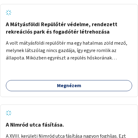
A Mátyásföldi Repülőtér védelme, rendezett
rekreációs park és fogadótér létrehozása
A volt mátyásföldi repülőtér ma egy hatalmas zöld mező,
melynek látszólag nincs gazdája, így egyre romlik az
állapota. Miközben egyrészt a repülés hőskorának
történelmi helyszíne, másrészt védett állatok lakhelye
(ürge, sisakos sáska), az emberek számára pedig kedvelt
kikapcsolódási helyszín: kocogók, kutyasétáltatók,
Megnézem
modellrepülők, sárkányeregetők, lovasok használják. A
Légcsavar utca felől szükség lenne fogadótér kialakítására
tájékoztató táblákkal az értékekről. A fogadótér fái alatt
kialakítható pihenőhely padokkal, kerékpártármaszokkal,
szemetesekkel, esőbeállóval, ami alkalmas kisebb
csoportok fogadására. A másik két bejárathoz is
A Nimród utca fásítása.
tájékoztató táblák kellenek, 1-1 pad, kuka, bringatámasz.
A XVIII. kerületi Nimród utca fásítása nagyon foghíjas. Ezt