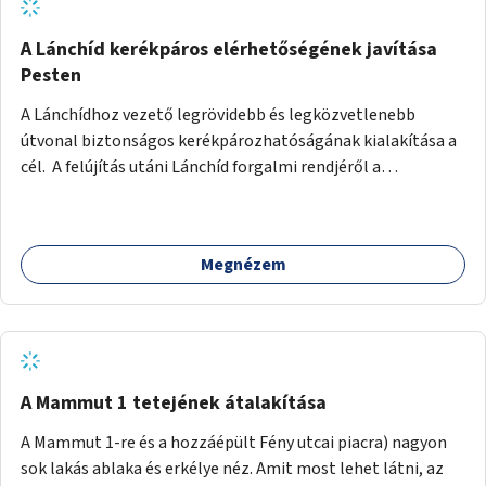
biztonságosan kerékpározható az Alagút, a Mészáros utca
és a Márvány utca is!
A Lánchíd kerékpáros elérhetőségének javítása
Pesten
A Lánchídhoz vezető legrövidebb és legközvetlenebb
útvonal biztonságos kerékpározhatóságának kialakítása a
cél. A felújítás utáni Lánchíd forgalmi rendjéről a
budapestiek dönthettek, amelyen a szavazók többsége a
kerékpárosbarát kialakításra tette a voksát - ezzel
megtörtént az első lépése annak, hogy a belváros
Megnézem
tengelyében is megerősödjön a Buda és Pest közötti
kerékpáros kapcsolat. Azonban a teljes siker eléréséhez
folytatásra van szükség, azaz a Lánchídra vezető utakon is
lehetővé kell tenni a kerékpárosbarát kialakítást. Legyen
biztonságosan kerékpározható a József Attila utca is!
A Mammut 1 tetejének átalakítása
A Mammut 1-re és a hozzáépült Fény utcai piacra) nagyon
sok lakás ablaka és erkélye néz. Amit most lehet látni, az