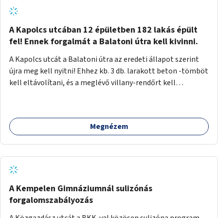
zötyögőssége elriassza a bringásokat a járdán
szálguldástól.
A Kapolcs utcában 12 épületben 182 lakás épült
fel! Ennek forgalmát a Balatoni útra kell kivinni.
A Kapolcs utcát a Balatoni útra az eredeti állapot szerint
újra meg kell nyitni! Ehhez kb. 3 db. larakott beton -tömböt
kell eltávolítani, és a meglévő villany-rendőrt kell
ősszhangba hozni, vagy szükség esetén azt ki kell azt
egészíteni! Így lehetővé válik a 12 épületben, a 182 db. új
lakásban élőknek, hogy a személyautójukkal
Megnézem
biztonságosan és egyszerűbben közlekedhessenek. A
kivitelezés becsült összege 12 millió Ft. Üdvözlettel: Buzna
Vilmos
A Kempelen Gimnáziumnál sulizónás
forgalomszabályozás
A Közgazdász utcát a BKK-val közösen sulizóna program