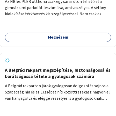
Az NBIes PLER otthona csak egy saras úton érhető el a
gimnáziumi parkolót leszámítva, ami veszélyes. A sétány
kialakítása térkövezés kis szegélyezéssel. Nem csak az
Aréna nagy számú látogatóját 710-1000 néző
meccsenként+ egyéb kulturális és kerületi rendezvények,
koncertek, bálok, jótékonysági események, választási
Megnézem
események -, a sármentes, méltó megközelítést, de a
közeli játszótérre érkezőket is szolgálná. A sétány
megközelítéséig a Thököly út közösségi közlekedéssel (
236 busz, 50-es villamos) már biztosított, a közvetlen
gyalogutas elérés a projekt keretében nem került
kialakításra.
A Belgrád rakpart megszépítése, biztonságossá és
barátságossá tétele a gyalogosok számára
A Belgrád rakparton járok gyalogosan dolgozni és sajnos a
Szabadság híd és az Erzsébet híd közötti szakasz nagyon el
van hanyagolva és eléggé veszélyes is a gyalogosoknak.
Ahol a MAHART épülete van, ott egy nagyon szűk járda van
és biztonsági korlát sincsen, hogy az autósoktól kicsit