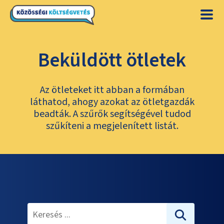
Beküldött ötletek
Az ötleteket itt abban a formában
láthatod, ahogy azokat az ötletgazdák
beadták. A szűrők segítségével tudod
szűkíteni a megjelenített listát.