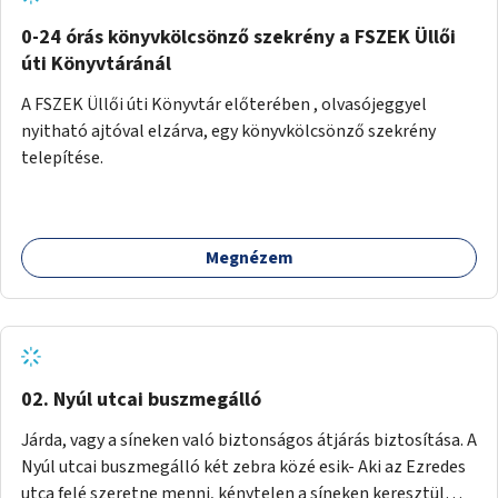
fenntartásához, évi 14-16 millió Ft-tal. A program hosszú
távú fenntarthatósága úgy lenne megvalósítható. hogy
0-24 órás könyvkölcsönző szekrény a FSZEK Üllői
részben "Támogató szolgálat" normatív támogatásából,
úti Könyvtáránál
részben pályázatokból, részben szülői hozzájárulásból,
A FSZEK Üllői úti Könyvtár előterében , olvasójeggyel
részben pedig a jelen pályázat által biztosított összegből.
nyitható ajtóval elzárva, egy könyvkölcsönző szekrény
A programban 8-10 szakember (gyógypedagógus,
telepítése.
pszichológus) működne közre. Fontos cél lenne, hogy
minden a programba bevont család az életminőségét
befolyásoló mértékű szakmai támogatást kapjon.
Megnézem
02. Nyúl utcai buszmegálló
Járda, vagy a síneken való biztonságos átjárás biztosítása. A
Nyúl utcai buszmegálló két zebra közé esik- Aki az Ezredes
utca felé szeretne menni, kénytelen a síneken keresztül