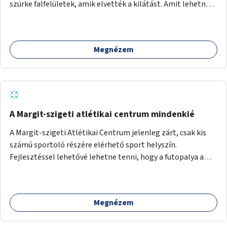
szürke falfelületek, amik elvették a kilátást. Amit lehetne:
1. Füvesíteni a lapostetőt. (A Mammut környéke Buda
legszomogosabb része). 2. A nagy szürke felületekre festeni
egy látképet, amit azok elvettek.
Megnézem
A Margit-szigeti atlétikai centrum mindenkié
A Margit-szigeti Atlétikai Centrum jelenleg zárt, csak kis
számú sportoló részére elérhető sport helyszín.
Fejlesztéssel lehetővé lehetne tenni, hogy a futopalya a
szabadidős sportolók részére is elérhetővé váljon,
beleertve a futókört és a füves pályát, kis focipályákat is.
Ehhez zárható tároló helyet, öltözőt, WC-t kell biztosítani.
Megnézem