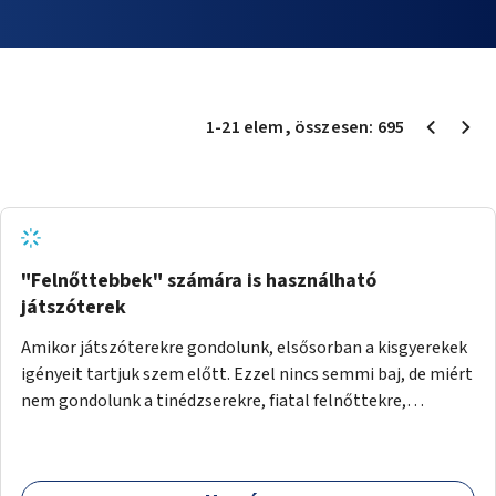
1
-
21
elem
, összesen:
695
"Felnőttebbek" számára is használható
játszóterek
Amikor játszóterekre gondolunk, elsősorban a kisgyerekek
igényeit tartjuk szem előtt. Ezzel nincs semmi baj, de miért
nem gondolunk a tinédzserekre, fiatal felnőttekre,
felnőttekre is? Minden korosztálynak lenne igénye arra,
hogy szórakozzon a szabadban, ám nincs erre kialakított
infrastruktúra. Az idősebb korosztályok játszóterének