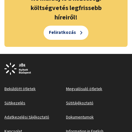
költségvetés legfrissebb
híreiről!
Feliratkozás
Beküldött ötletek
Megvalósuló ötletek
Sütikezelés
Sütitájékoztató
Adatkezelési tájékoztató
Dokumentumok
Kapcsolat
Information in English