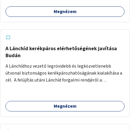
Megnézem
A Lánchíd kerékpáros elérhetőségének javítása
Budán
A Lánchídhoz vezető legrövidebb és legközvetlenebb
útvonal biztonságos kerékpározhatóságának kialakítása a
cél. A felújítás utáni Lánchíd forgalmi rendjéről a
budapestiek dönthettek, amelyen a szavazók többsége a
kerékpárosbarát kialakításra tette a voksát - ezzel
megtörtént az első lépése annak, hogy a belváros
Megnézem
tengelyében is megerősödjön a Buda és Pest közötti
kerékpáros kapcsolat. Azonban a teljes siker eléréséhez
folytatásra van szükség, azaz a Lánchídra vezető utakon is
lehetővé kell tenni a kerékpárosbarát kialakítást. Legyen