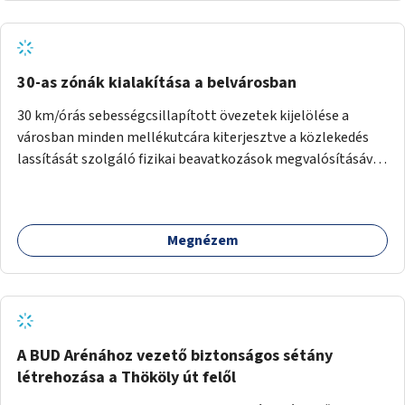
normál parkolóként is működhetnek.
30-as zónák kialakítása a belvárosban
30 km/órás sebességcsillapított övezetek kijelölése a
városban minden mellékutcára kiterjesztve a közlekedés
lassítását szolgáló fizikai beavatkozások megvalósításával,
egyben lehetővé téve ha a körülmények engedik az
egyirányú mellékutcák megnyitását a kétirányú kerékpáros
közlekedésnek. Elsőként az Alkotás utca - Villányi út -
Megnézem
Karolina út - Hamzsabégi út - Szerémi út - Könyves K. krt. -
Hungária krt. - Róbert K. krt. - Vörösvári út - Bécsi út -
Margit krt. - Krisztina krt. - Alkotás utca területen belüli
zónák kijelölése. A program indulhat a Nagykörúton belüli
területtel, majd az Akotás utcán belüli területtel.
A BUD Arénához vezető biztonságos sétány
létrehozása a Thököly út felől