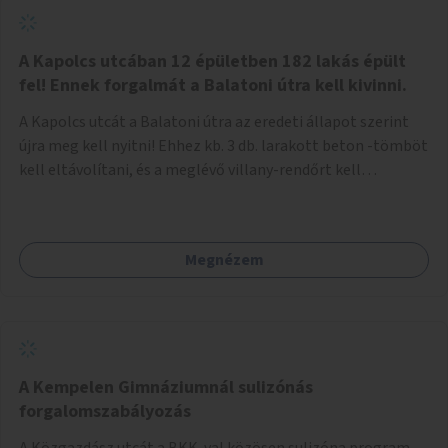
zötyögőssége elriassza a bringásokat a járdán
szálguldástól.
A Kapolcs utcában 12 épületben 182 lakás épült
fel! Ennek forgalmát a Balatoni útra kell kivinni.
A Kapolcs utcát a Balatoni útra az eredeti állapot szerint
újra meg kell nyitni! Ehhez kb. 3 db. larakott beton -tömböt
kell eltávolítani, és a meglévő villany-rendőrt kell
ősszhangba hozni, vagy szükség esetén azt ki kell azt
egészíteni! Így lehetővé válik a 12 épületben, a 182 db. új
lakásban élőknek, hogy a személyautójukkal
Megnézem
biztonságosan és egyszerűbben közlekedhessenek. A
kivitelezés becsült összege 12 millió Ft. Üdvözlettel: Buzna
Vilmos
A Kempelen Gimnáziumnál sulizónás
forgalomszabályozás
A Közgazdász utcát a BKK-val közösen sulizóna program