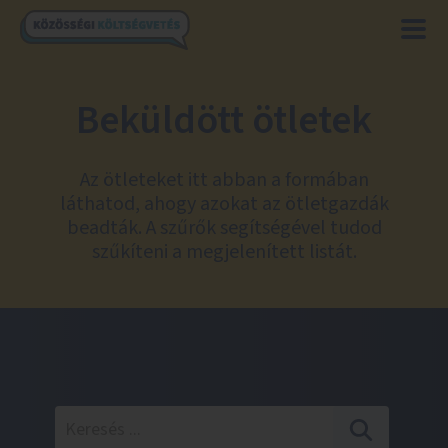
Beküldött ötletek
Az ötleteket itt abban a formában
láthatod, ahogy azokat az ötletgazdák
beadták. A szűrők segítségével tudod
szűkíteni a megjelenített listát.