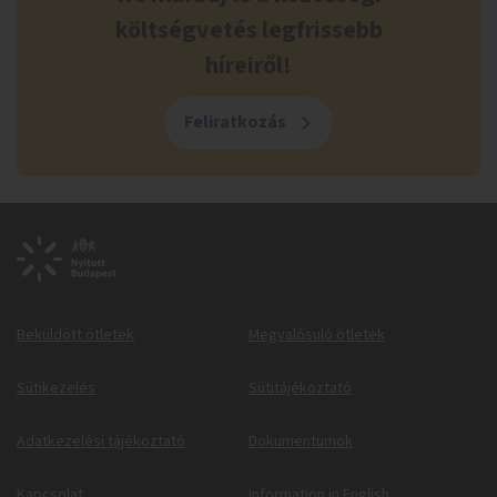
költségvetés legfrissebb
híreiről!
Feliratkozás
Beküldött ötletek
Megvalósuló ötletek
Sütikezelés
Sütitájékoztató
Adatkezelési tájékoztató
Dokumentumok
Kapcsolat
Information in English