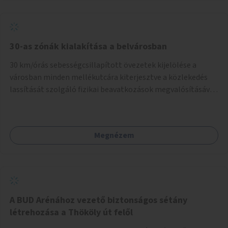
normál parkolóként is működhetnek.
30-as zónák kialakítása a belvárosban
30 km/órás sebességcsillapított övezetek kijelölése a
városban minden mellékutcára kiterjesztve a közlekedés
lassítását szolgáló fizikai beavatkozások megvalósításával,
egyben lehetővé téve ha a körülmények engedik az
egyirányú mellékutcák megnyitását a kétirányú kerékpáros
közlekedésnek. Elsőként az Alkotás utca - Villányi út -
Megnézem
Karolina út - Hamzsabégi út - Szerémi út - Könyves K. krt. -
Hungária krt. - Róbert K. krt. - Vörösvári út - Bécsi út -
Margit krt. - Krisztina krt. - Alkotás utca területen belüli
zónák kijelölése. A program indulhat a Nagykörúton belüli
területtel, majd az Akotás utcán belüli területtel.
A BUD Arénához vezető biztonságos sétány
létrehozása a Thököly út felől