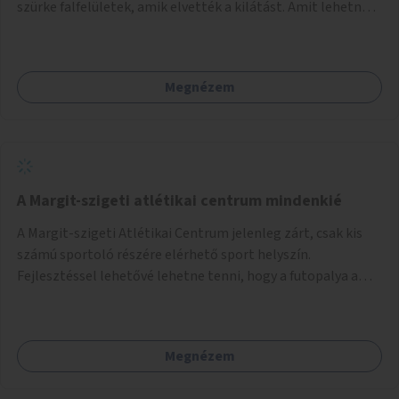
szürke falfelületek, amik elvették a kilátást. Amit lehetne:
1. Füvesíteni a lapostetőt. (A Mammut környéke Buda
legszomogosabb része). 2. A nagy szürke felületekre festeni
egy látképet, amit azok elvettek.
Megnézem
A Margit-szigeti atlétikai centrum mindenkié
A Margit-szigeti Atlétikai Centrum jelenleg zárt, csak kis
számú sportoló részére elérhető sport helyszín.
Fejlesztéssel lehetővé lehetne tenni, hogy a futopalya a
szabadidős sportolók részére is elérhetővé váljon,
beleertve a futókört és a füves pályát, kis focipályákat is.
Ehhez zárható tároló helyet, öltözőt, WC-t kell biztosítani.
Megnézem