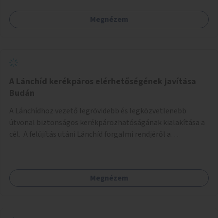
Megnézem
A Lánchíd kerékpáros elérhetőségének javítása
Budán
A Lánchídhoz vezető legrövidebb és legközvetlenebb
útvonal biztonságos kerékpározhatóságának kialakítása a
cél. A felújítás utáni Lánchíd forgalmi rendjéről a
budapestiek dönthettek, amelyen a szavazók többsége a
kerékpárosbarát kialakításra tette a voksát - ezzel
megtörtént az első lépése annak, hogy a belváros
Megnézem
tengelyében is megerősödjön a Buda és Pest közötti
kerékpáros kapcsolat. Azonban a teljes siker eléréséhez
folytatásra van szükség, azaz a Lánchídra vezető utakon is
lehetővé kell tenni a kerékpárosbarát kialakítást. Legyen