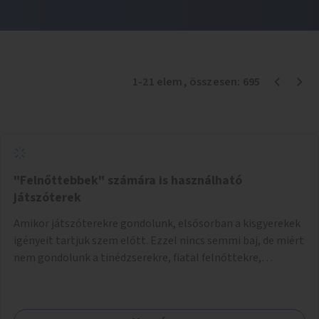
1
-
21
elem
, összesen:
695
"Felnőttebbek" számára is használható
játszóterek
Amikor játszóterekre gondolunk, elsősorban a kisgyerekek
igényeit tartjuk szem előtt. Ezzel nincs semmi baj, de miért
nem gondolunk a tinédzserekre, fiatal felnőttekre,
felnőttekre is? Minden korosztálynak lenne igénye arra,
hogy szórakozzon a szabadban, ám nincs erre kialakított
infrastruktúra. Az idősebb korosztályok játszóterének