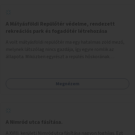
A Mátyásföldi Repülőtér védelme, rendezett
rekreációs park és fogadótér létrehozása
A volt mátyásföldi repülőtér ma egy hatalmas zöld mező,
melynek látszólag nincs gazdája, így egyre romlik az
állapota. Miközben egyrészt a repülés hőskorának
történelmi helyszíne, másrészt védett állatok lakhelye
(ürge, sisakos sáska), az emberek számára pedig kedvelt
kikapcsolódási helyszín: kocogók, kutyasétáltatók,
Megnézem
modellrepülők, sárkányeregetők, lovasok használják. A
Légcsavar utca felől szükség lenne fogadótér kialakítására
tájékoztató táblákkal az értékekről. A fogadótér fái alatt
kialakítható pihenőhely padokkal, kerékpártármaszokkal,
szemetesekkel, esőbeállóval, ami alkalmas kisebb
csoportok fogadására. A másik két bejárathoz is
A Nimród utca fásítása.
tájékoztató táblák kellenek, 1-1 pad, kuka, bringatámasz.
A XVIII. kerületi Nimród utca fásítása nagyon foghíjas. Ezt