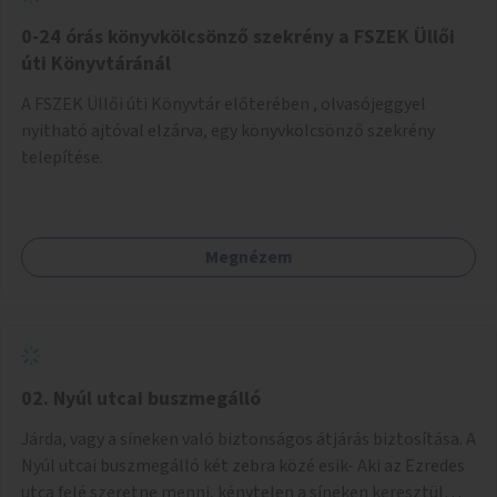
fenntartásához, évi 14-16 millió Ft-tal. A program hosszú
távú fenntarthatósága úgy lenne megvalósítható. hogy
0-24 órás könyvkölcsönző szekrény a FSZEK Üllői
részben "Támogató szolgálat" normatív támogatásából,
úti Könyvtáránál
részben pályázatokból, részben szülői hozzájárulásból,
A FSZEK Üllői úti Könyvtár előterében , olvasójeggyel
részben pedig a jelen pályázat által biztosított összegből.
nyitható ajtóval elzárva, egy könyvkölcsönző szekrény
A programban 8-10 szakember (gyógypedagógus,
telepítése.
pszichológus) működne közre. Fontos cél lenne, hogy
minden a programba bevont család az életminőségét
befolyásoló mértékű szakmai támogatást kapjon.
Megnézem
02. Nyúl utcai buszmegálló
Járda, vagy a síneken való biztonságos átjárás biztosítása. A
Nyúl utcai buszmegálló két zebra közé esik- Aki az Ezredes
utca felé szeretne menni, kénytelen a síneken keresztül