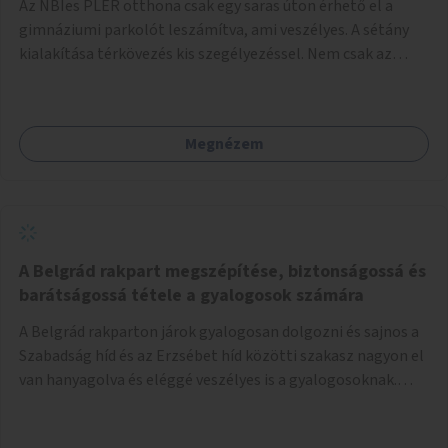
Az NBIes PLER otthona csak egy saras úton érhető el a
gimnáziumi parkolót leszámítva, ami veszélyes. A sétány
kialakítása térkövezés kis szegélyezéssel. Nem csak az
Aréna nagy számú látogatóját 710-1000 néző
meccsenként+ egyéb kulturális és kerületi rendezvények,
koncertek, bálok, jótékonysági események, választási
Megnézem
események -, a sármentes, méltó megközelítést, de a
közeli játszótérre érkezőket is szolgálná. A sétány
megközelítéséig a Thököly út közösségi közlekedéssel (
236 busz, 50-es villamos) már biztosított, a közvetlen
gyalogutas elérés a projekt keretében nem került
kialakításra.
A Belgrád rakpart megszépítése, biztonságossá és
barátságossá tétele a gyalogosok számára
A Belgrád rakparton járok gyalogosan dolgozni és sajnos a
Szabadság híd és az Erzsébet híd közötti szakasz nagyon el
van hanyagolva és eléggé veszélyes is a gyalogosoknak.
Ahol a MAHART épülete van, ott egy nagyon szűk járda van
és biztonsági korlát sincsen, hogy az autósoktól kicsit