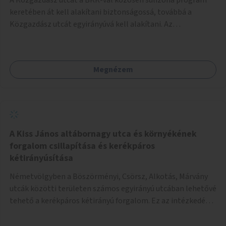
keretében át kell alakítani biztonságossá, továbbá a
Közgazdász utcát egyirányúvá kell alakítani. Az
egyirányúsításnál meg kell vizsgálni a Park utca forgalmát
is, mert akár összekapcsolható az egyirányusítás
kialakításával. A kettő között a Művelődés utca pedig
Megnézem
rendkívül balesetveszélyes és védett útszakasszá kell
nyilvánítani, stoptáblák! és 30km/h-ás
forgalomszabályozással! Kettő munkanem: sulizóna-
program és forgalomszabályozás (aktív/passzív) -
Közgazdász utca - Művelődés utca - Park utca tengelyen.
A Kiss János altábornagy utca és környékének
forgalom csillapítása és kerékpáros
kétirányúsítása
Németvölgyben a Böszörményi, Csörsz, Alkotás, Márvány
utcák közötti területen számos egyirányú utcában lehetővé
tehető a kerékpáros kétirányú forgalom. Ez az intézkedés
kiegészíthető 30-as zónával, hogy még inkább vonzó és
élhető legyen a környék.