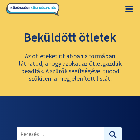
Beküldött ötletek
Az ötleteket itt abban a formában
láthatod, ahogy azokat az ötletgazdák
beadták. A szűrők segítségével tudod
szűkíteni a megjelenített listát.