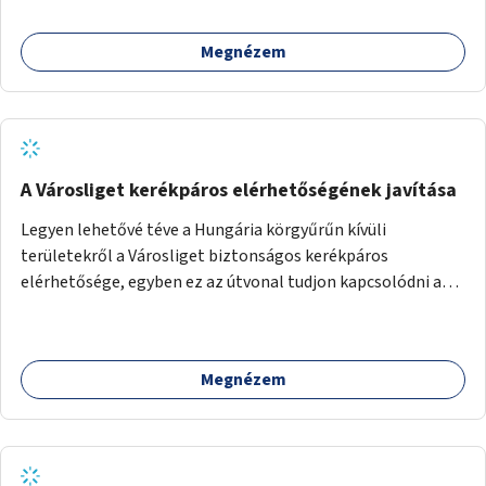
Megnézem
A Városliget kerékpáros elérhetőségének javítása
Legyen lehetővé téve a Hungária körgyűrűn kívüli
területekről a Városliget biztonságos kerékpáros
elérhetősége, egyben ez az útvonal tudjon kapcsolódni a
belváros felől érkező, már meglévő kerékpáros
útvonalakhoz is. Lehetséges kialakítások: 1. Ajtósi Dürer sor
kerékpárosbaráttá alakítása a Korong utcától kezdődően a
Megnézem
Dózsa György útig, és kapcsolatot kell biztosítani az István
utca és a Dembinszky utca felé (irányhelyesen) 2. Róna
utcától kezdődően az Erzsébet királyné útja a Zichy Mihály
útig, majd a Városliget belváros felé eső oldalán a Zichy