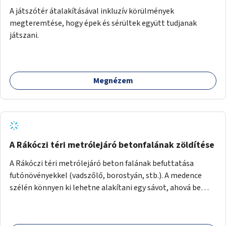
A játszótér átalakításával inkluzív körülmények
megteremtése, hogy épek és sérültek együtt tudjanak
játszani.
Megnézem
A Rákóczi téri metrólejáró betonfalának zöldítése
A Rákóczi téri metrólejáró beton falának befuttatása
futónövényekkel (vadszőlő, borostyán, stb.). A medence
szélén könnyen ki lehetne alakítani egy sávot, ahová be
lehetne ültetni a futónövényeket.