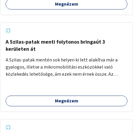
Megnézem
A Szilas-patak menti folytonos bringaút 3
kerületen át
A Szilas-patak mentén sok helyen ki lett alakítva már a
gyalogos, illetve a mikromobilitási eszközökkel való
közlekedés lehetősége, ám ezek nem érnek össze. Az
önkormányzat segítse, hogy a 4., a 15. és a 16. kerületi
szakaszok folytonossá válhassanak. Válasszon ki egy olyan
részt, amire hatásköre van és a költségvetési lehetőségek
Megnézem
keretéig valósítsa is meg.