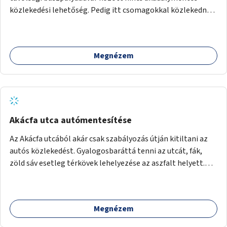
akciók, Fővárossal, kerületi összefogásokkal. Legyen
közlekedési lehetőség. Pedig itt csomagokkal közlekednek
elismerő díj az adó 1%-ot begyűjtő civil szervezeteknek,
(sokszor idős) emberek ezrével naponta. A metróban eleve
vagy más ösztönző játék erre.
2 lépcsősort kell megtenni felfelé/lefelé az utcaszintre,
hogy aztán több lépcsősort kelljen megtenni lefelé/felfelé
Megnézem
a buszpályaudvarra.
Akácfa utca autómentesítése
Az Akácfa utcából akár csak szabályozás útján kitiltani az
autós közlekedést. Gyalogosbaráttá tenni az utcát, fák,
zöld sáv esetleg térkövek lehelyezése az aszfalt helyett.
Viszont ez biztos túllépi a költségkeretet, ezért az is
haladás lenne, ha csak nem járnának itt autók.
Megnézem