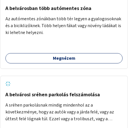
Mihály útról kapcsolatot kell létesíteni a Damjanich utca
felé.
A belvárosban több autómentes zóna
Az autómentes zónákban több tér legyen a gyalogosoknak
és a biciklizőknek. Több helyen fákat vagy növény ládákat is
ki lehetne helyezni.
Megnézem
A belvárosi sréhen parkolás felszámolása
A sréhen parkolásnak mindig mindenhol az a
következménye, hogy az autók vagy a járda felé, vagy az
úttest felé lógnak túl. Ezzel vagy a trolibuszt, vagy a
járókelőket akadályozva. Be kéne látni, hogy egy városban