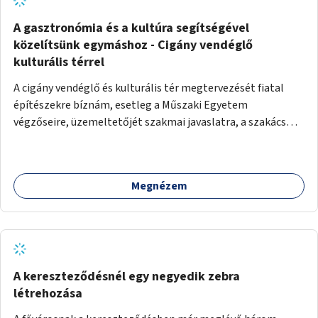
A gasztronómia és a kultúra segítségével
közelítsünk egymáshoz - Cigány vendéglő
kulturális térrel
A cigány vendéglő és kulturális tér megtervezését fiatal
építészekre bíznám, esetleg a Műszaki Egyetem
végzőseire, üzemeltetőjét szakmai javaslatra, a szakács
kiválasztását főzőverseny meghirdetésével. A vendéglő
kulturális tér is, talpraesett, elhivatott üzemeltetővel. A
hagyományos cigányzene mellett, koncertek, gitárestek,
Megnézem
jazz művészek, roma diákok fellépései színesítenék a
vendéglő atmoszféráját. Segítségül hívnám Molnár Áron
Noár-t, a társadalmi ügyeket támogató színész aktivistát,
a FreeSZFE hallgatóit, tanárait, teret adva az ő
kibontakozásuknak is. Színes, változatos műsor mellett
baráti körök alakulhatnak, hiszen a kultúra óriási kovász. A
A kereszteződésnél egy negyedik zebra
falakat nagy cigány festők, Péli Tamás, Szentandrássy
létrehozása
István 1-1 műve díszítené. Kortárs cigány művészek