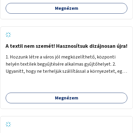
Megnézem
A textil nem szemét! Hasznosítsuk dizájnosan újra!
1. Hozzunk létre a város jól megközelíthető, központi
helyén textilek begyűjtésére alkalmas gyűjtőhelyet. 2.
Ugyanitt, hogy ne terheljük szállítással a környezetet, egy
textilválogató, -tisztító, -feldolgozó üzemet, ahol
megváltozott munkaképességűek (is) dolgozhatnak. 3.
Ugyanitt egy utcára nyíló bemutatótermet és üzletet, ahol
Megnézem
az elkészült termékek megnézhetők, megvásárolhatók.
(+webáruház) (Kb. min. 100 nm önkormányzati tulajdonú
helyiség szükséges.) A folyamat: 1. Válogatás 2. Mosás (A
még használható darabokat értékesíteni lehet az
üzletben.) 3. A textilek darabolása kisebb-nagyobb