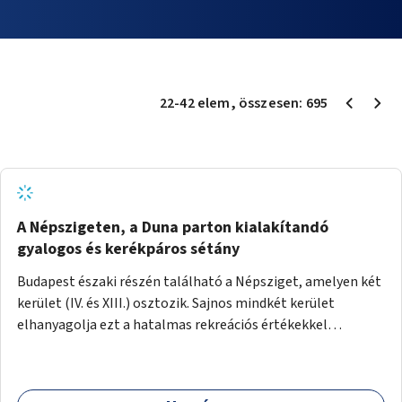
22
-
42
elem
, összesen:
695
A Népszigeten, a Duna parton kialakítandó
gyalogos és kerékpáros sétány
Budapest északi részén található a Népsziget, amelyen két
kerület (IV. és XIII.) osztozik. Sajnos mindkét kerület
elhanyagolja ezt a hatalmas rekreációs értékekkel
rendelkező területet. A sziget déli csúcsát a Meder utca
felől a gyalogos és kerékpáros forgalom egy gyalogos hídon
keresztül érheti el. Innen egy eléggé rossz állapotú