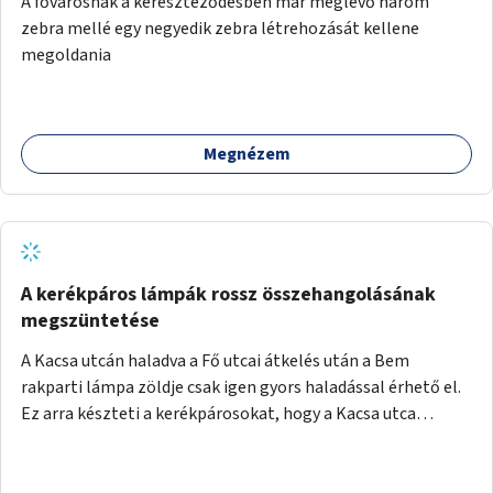
A fővárosnak a kereszteződésben már meglévő három
festményei mellett, L. Ritók Nóra (Igazgyöngy)
zebra mellé egy negyedik zebra létrehozását kellene
gyermekeinek elismert rajzaiból időszaki kiállítás is helyet
megoldania
kaphatna a térben. Segítségül Józsefváros önkormányzata,
a Fővárosi Roma Oktatási és Kulturális Központ szóba
jöhet.
Megnézem
A kerékpáros lámpák rossz összehangolásának
megszüntetése
A Kacsa utcán haladva a Fő utcai átkelés után a Bem
rakparti lámpa zöldje csak igen gyors haladással érhető el.
Ez arra készteti a kerékpárosokat, hogy a Kacsa utca
legalsó szakaszán végigszáguldjanak. Sajnos ráadásul ez a
szakasz a járdán vezet, a gyalogosokkal meg van osztva, így
különösen nagy a balesetveszély. A helyzet az ellenkező