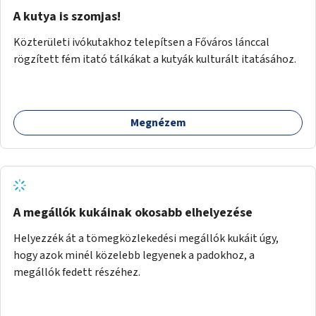
A kutya is szomjas!
Közterületi ivókutakhoz telepítsen a Főváros lánccal
rögzített fém itató tálkákat a kutyák kulturált itatásához.
Megnézem
A megállók kukáinak okosabb elhelyezése
Helyezzék át a tömegközlekedési megállók kukáit úgy,
hogy azok minél közelebb legyenek a padokhoz, a
megállók fedett részéhez.