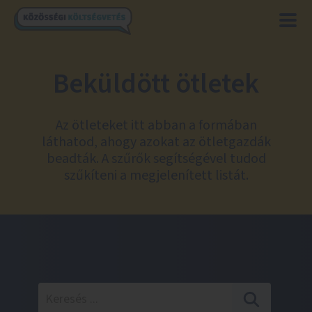
Beküldött ötletek
Az ötleteket itt abban a formában
láthatod, ahogy azokat az ötletgazdák
beadták. A szűrők segítségével tudod
szűkíteni a megjelenített listát.