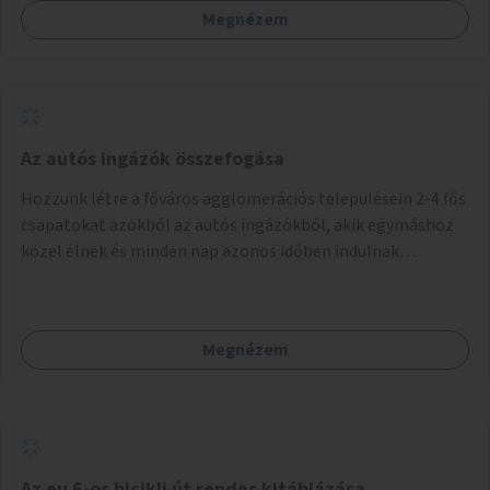
Megnézem
Az autós ingázók összefogása
Hozzunk létre a főváros agglomerációs településein 2-4 fős
csapatokat azokból az autós ingázókból, akik egymáshoz
közel élnek és minden nap azonos időben indulnak
munkába. Felváltva szállítják egymást egy főváros peremi
közlekedési csomópontba, onnan tömegközlekedéssel
jutnak el a munkahelyre. Délután ugyanitt találkoznak és az
Megnézem
aznapra kijelölt valamelyik szállító autóján hazamennek. A
rendszert egy mobil applikáció irányítja, amely regisztrálja
a jelentkezőket, megalakítja a csoportokat, irányítja a
csoportok tevékenységét (kijelöli a szállítókat), végzi az
adminisztrációt. A településeken az ingázók
szervezkedésének lehetőségét óriásplakáton lehetne
Az eu 6-os bicikli út rendes kitáblázása