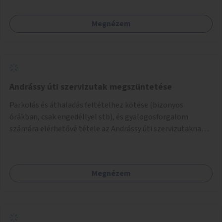
amikkel ugyanezek a járdaszigetek a Kodály és a Hősök tere
közt vannak borítva.
Megnézem
Andrássy úti szervizutak megszüntetése
Parkolás és áthaladás feltételhez kötése (bizonyos
órákban, csak engedéllyel stb), és gyalogosforgalom
számára elérhetővé tétele az Andrássy úti szervizutaknak. A
fő prioritás turisztikai szempontból úgy gondolom az
Oktogon és Kodály körönd közötti rész átalakítása lenne.
Megnézem