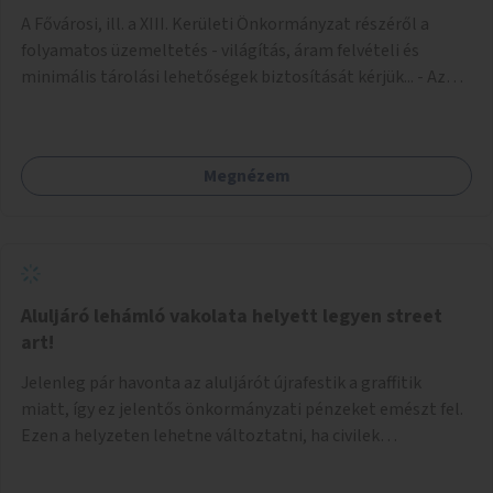
A Fővárosi, ill. a XIII. Kerületi Önkormányzat részéről a
folyamatos üzemeltetés - világítás, áram felvételi és
minimális tárolási lehetőségek biztosítását kérjük... - Az
igénybe venni kívánt fő falfelület - a Csanády u. felőli
lejárótól jobbra eső hosszú falrész... Ld.: foto melléklet az
aluljáróról... A technikai kialakítás úgy történhetne, hogy
Megnézem
faléc keret rendszer lenne néhány helyen a falakra rögzítve,
- az alkotások pedig különböző méretű Mdf-farost
lemezeken elkészülve felcsavarozhatóak lennének...
Ilymódon a kiállítás váltásokkor cserélhetők és az aluljáró
falaira közvetlenül nem kerülnek alkotások... Az aluljáró
végén található beugró (a telefonkészülékek voltak ott) -
Aluljáró lehámló vakolata helyett legyen street
átlátszó (plexi?) lemezekkel leválasztva, zárható kis
art!
kiállító térré kialakítva kisebb méretű alkotások számára...
Jelenleg pár havonta az aluljárót újrafestik a graffitik
Járulékosan a két (fő)lejáró korlátján figyelem felhívó
miatt, így ez jelentős önkormányzati pénzeket emészt fel.
feliratok elhelyezése...
Ezen a helyzeten lehetne változtatni, ha civilek
bevonásával legális street art fallá alakulna át. Az
önkormányzat adjon lehetőséget civileknek kialakítani egy