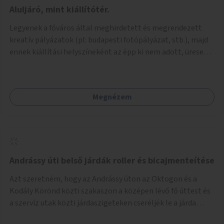
jelenhetnének meg alkalmat adva a bemutatkozásra -
Aluljáró, mint kiállítótér.
szélesebb körben való ismertségre. Ezek a teljesség igénye
Legyenek a főváros által meghirdetett és megrendezett
nélkül lehetnének: kortárs bútorok, világítás, játék,
kreatív pályázatok (pl: budapesti fotópályázat, stb.), majd
lakástextil, grafikai munkák, street art, szobrok,
ennek kiállítási helyszíneként az épp ki nem adott, üresen
térplasztikák stb.
álló önkormányzati üzlethelységek, elsősorban a
metróhoz vezető aluljáróknál lévő üzlethelyiségek
legyenek felhasználva.
Megnézem
Andrássy úti belső járdák roller és bicajmenteítése
Azt szeretném, hogy az Andrássy úton az Oktogon és a
Kodály Körönd közti szakaszon a középen lévő fő úttest és
a szervíz utak közti járdaszigeteken cseréljék le a járda
aszfalt burkolatát olyan fajta kis macskakövekre, mint