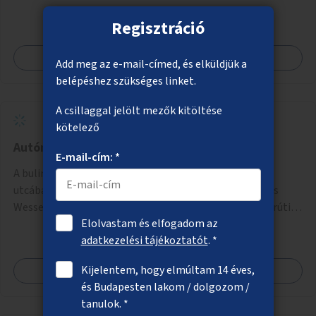
Regisztráció
Megnézem
Add meg az e-mail-címed, és elküldjük a
belépéshez szükséges linket.
A csillaggal jelölt mezők kitöltése
kötelező
Autómentes bulinegyed
E-mail-cím: *
A bulinegyed főbb utcáinak autómentesítése. A Király
utcában a Károly körúttól a Nagymező utcáig, A Dob és
Wesselényi utcákban a Károly körúttól az Erzsébet körútig
Elolvastam és elfogadom az
az autós forgalom időszakos korlátozása vagy teljes
adatkezelési tájékoztatót
. *
megszűntetése.
Kijelentem, hogy elmúltam 14 éves,
Megnézem
és Budapesten lakom / dolgozom /
tanulok. *