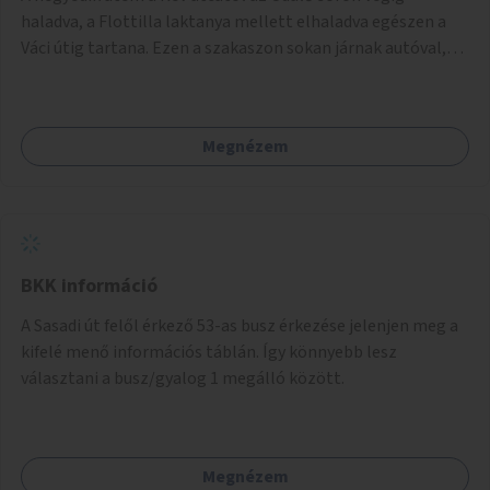
balesetveszélyes.
haladva, a Flottilla laktanya mellett elhaladva egészen a
Váci útig tartana. Ezen a szakaszon sokan járnak autóval,
tehát itt a sétány kialakítása tartós módon kell, hogy
megtörténjen. Sokan vannak, akik a helyi evezős klubokat
látogatják, de sokan csak a séta kedvéért és a kerékpározás
Megnézem
kedvéért járnak erre. Rossz időben ez a szakasz is részben
járhatatlan.
BKK információ
A Sasadi út felől érkező 53-as busz érkezése jelenjen meg a
kifelé menő információs táblán. Így könnyebb lesz
választani a busz/gyalog 1 megálló között.
Megnézem