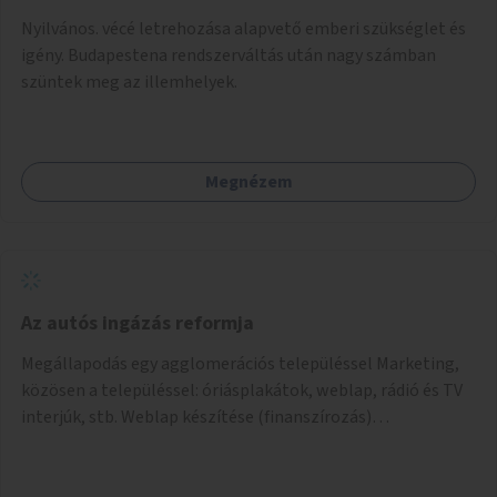
Nyilvános. vécé letrehozása alapvető emberi szükséglet és
igény. Budapestena rendszerváltás után nagy számban
szüntek meg az illemhelyek.
Megnézem
Az autós ingázás reformja
Megállapodás egy agglomerációs településsel Marketing,
közösen a településsel: óriásplakátok, weblap, rádió és TV
interjúk, stb. Weblap készítése (finanszírozás)
Mobitelefonos applikáció készítése a rendszer irányítására
(finanszírozás) Pilot implementáció megvalósítása