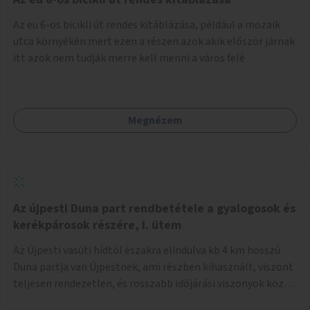
népszerűsíteni, a rendszer működésének leírására és a és a
Az eu 6-os bicikli út rendes kitáblázása, például a mozaik
jelentkezésre egy webapp szolgál. Feladatok
utca környékén mert ezen a részen azok akik először járnak
(finanszírozás): Marketing: óriásplakátok, weblap, rádió és
itt azok nem tudják merre kell menni a város felé
TV interjúk, stb. Weblap készítése Mobitelefonos
applikáció készítése a rendszer irányítására Pilot
implementáció
Megnézem
Az újpesti Duna part rendbetétele a gyalogosok és
kerékpárosok részére, I. ütem
Az Újpesti vasúti hídtól északra elindulva kb 4 km hosszú
Duna partja van Újpestnek, ami részben kihasznált, viszont
teljesen rendezetlen, és rosszabb időjárási viszonyok közt
szinte járhatatlan. Az első ütemben a Népsziget Újpesti