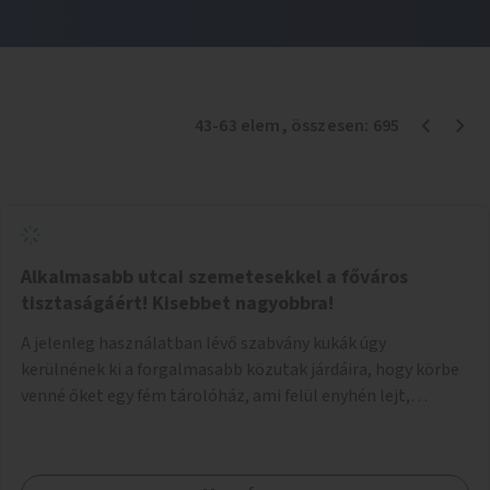
43
-
63
elem
, összesen:
695
Alkalmasabb utcai szemetesekkel a főváros
tisztaságáért! Kisebbet nagyobbra!
A jelenleg használatban lévő szabvány kukák úgy
kerülnének ki a forgalmasabb közutak járdáira, hogy körbe
venné őket egy fém tárolóház, ami felül enyhén lejt,
közepén kör/négyzet alakú nyílással, fölötte a fémház
födéme (teteje) óvja az esőtől, madaraktól a szemetest. A
kukák nyitott tetővel kerülnek a tárolóba, így a bedobott