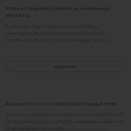
Attila út forgalomcsökkentése, kerékpársáv
létesítése
Kerékpársáv vagy kerékpárosnyom kialakítása,
sebességkorlátozás és forgalomlassító eszközök
telepítése az Attila út Erzsébet-híd-Alagút közötti
szakaszán.
Megnézem
Automata közvécé a terézvárosi Hunyadi téren
Automata, mozgássérültek számára is használható fizetős
közvécé a Hunyadi téren, a Margit-szigeten és a Jókai téren
megtalálhatóakhoz hasonló.