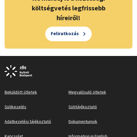
költségvetés legfrissebb
híreiről!
Feliratkozás
Beküldött ötletek
Megvalósuló ötletek
Sütikezelés
Sütitájékoztató
Adatkezelési tájékoztató
Dokumentumok
Kapcsolat
Information in English