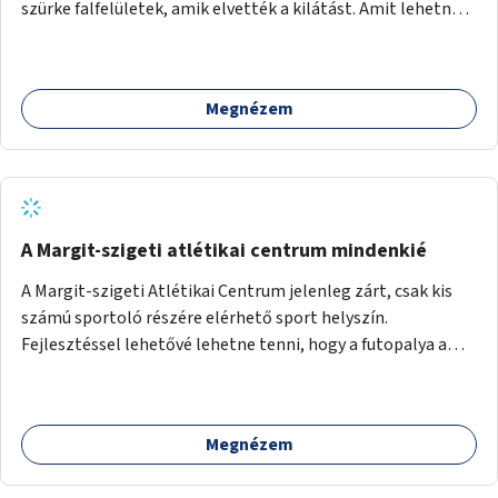
szürke falfelületek, amik elvették a kilátást. Amit lehetne:
1. Füvesíteni a lapostetőt. (A Mammut környéke Buda
legszomogosabb része). 2. A nagy szürke felületekre festeni
egy látképet, amit azok elvettek.
Megnézem
A Margit-szigeti atlétikai centrum mindenkié
A Margit-szigeti Atlétikai Centrum jelenleg zárt, csak kis
számú sportoló részére elérhető sport helyszín.
Fejlesztéssel lehetővé lehetne tenni, hogy a futopalya a
szabadidős sportolók részére is elérhetővé váljon,
beleertve a futókört és a füves pályát, kis focipályákat is.
Ehhez zárható tároló helyet, öltözőt, WC-t kell biztosítani.
Megnézem