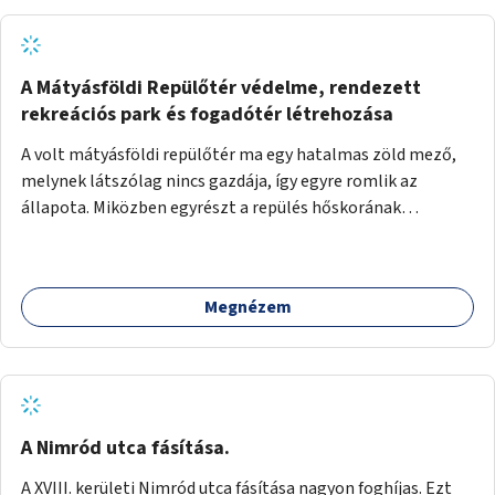
A Mátyásföldi Repülőtér védelme, rendezett
rekreációs park és fogadótér létrehozása
A volt mátyásföldi repülőtér ma egy hatalmas zöld mező,
melynek látszólag nincs gazdája, így egyre romlik az
állapota. Miközben egyrészt a repülés hőskorának
történelmi helyszíne, másrészt védett állatok lakhelye
(ürge, sisakos sáska), az emberek számára pedig kedvelt
kikapcsolódási helyszín: kocogók, kutyasétáltatók,
Megnézem
modellrepülők, sárkányeregetők, lovasok használják. A
Légcsavar utca felől szükség lenne fogadótér kialakítására
tájékoztató táblákkal az értékekről. A fogadótér fái alatt
kialakítható pihenőhely padokkal, kerékpártármaszokkal,
szemetesekkel, esőbeállóval, ami alkalmas kisebb
csoportok fogadására. A másik két bejárathoz is
A Nimród utca fásítása.
tájékoztató táblák kellenek, 1-1 pad, kuka, bringatámasz.
A XVIII. kerületi Nimród utca fásítása nagyon foghíjas. Ezt