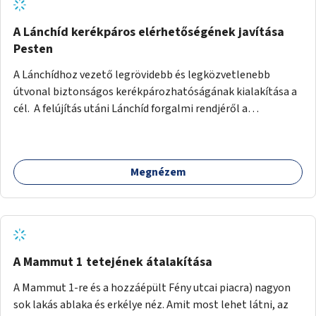
biztonságosan kerékpározható az Alagút, a Mészáros utca
és a Márvány utca is!
A Lánchíd kerékpáros elérhetőségének javítása
Pesten
A Lánchídhoz vezető legrövidebb és legközvetlenebb
útvonal biztonságos kerékpározhatóságának kialakítása a
cél. A felújítás utáni Lánchíd forgalmi rendjéről a
budapestiek dönthettek, amelyen a szavazók többsége a
kerékpárosbarát kialakításra tette a voksát - ezzel
megtörtént az első lépése annak, hogy a belváros
Megnézem
tengelyében is megerősödjön a Buda és Pest közötti
kerékpáros kapcsolat. Azonban a teljes siker eléréséhez
folytatásra van szükség, azaz a Lánchídra vezető utakon is
lehetővé kell tenni a kerékpárosbarát kialakítást. Legyen
biztonságosan kerékpározható a József Attila utca is!
A Mammut 1 tetejének átalakítása
A Mammut 1-re és a hozzáépült Fény utcai piacra) nagyon
sok lakás ablaka és erkélye néz. Amit most lehet látni, az