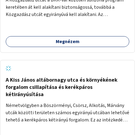
keretében át kell alakítani biztonságossá, továbbá a
Közgazdász utcát egyirányúvá kell alakítani. Az
egyirányúsításnál meg kell vizsgálni a Park utca forgalmát
is, mert akár összekapcsolható az egyirányusítás
kialakításával. A kettő között a Művelődés utca pedig
Megnézem
rendkívül balesetveszélyes és védett útszakasszá kell
nyilvánítani, stoptáblák! és 30km/h-ás
forgalomszabályozással! Kettő munkanem: sulizóna-
program és forgalomszabályozás (aktív/passzív) -
Közgazdász utca - Művelődés utca - Park utca tengelyen.
A Kiss János altábornagy utca és környékének
forgalom csillapítása és kerékpáros
kétirányúsítása
Németvölgyben a Böszörményi, Csörsz, Alkotás, Márvány
utcák közötti területen számos egyirányú utcában lehetővé
tehető a kerékpáros kétirányú forgalom. Ez az intézkedés
kiegészíthető 30-as zónával, hogy még inkább vonzó és
élhető legyen a környék.