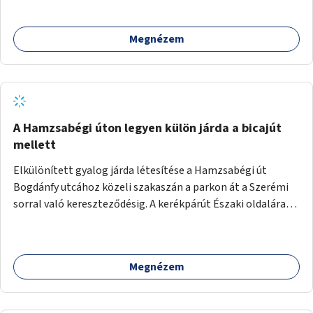
megcsináltatnám a vízelvezetést, felújítanám a nyilvános
WC-t, valamint térfigyelő kamerákat helyeznék el a
Megnézem
biztonságos környezet megteremtéséért.
A Hamzsabégi úton legyen külön járda a bicajút
mellett
Elkülönített gyalog járda létesítése a Hamzsabégi út
Bogdánfy utcához közeli szakaszán a parkon át a Szerémi
sorral való kereszteződésig. A kerékpárút Északi oldalára
kerüljön egy rendesen kiépített járda a dekoratív de buktató
betonkörök helyett, ami színében elkülönül a bringaúttól
(de szinTben nem, mert sötétben a kivilágítatlan
Megnézem
szakaszon könnyű lenne elesni a peremben). Még jobb
lenne, ha a kerékpárút tükörsima aszfalt burkolatot kapna,
és a gyalogjárda lenne a durva felületű, térköves, hogy a