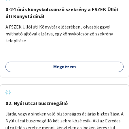
fenntartásához, évi 14-16 millió Ft-tal. A program hosszú
távú fenntarthatósága úgy lenne megvalósítható. hogy
0-24 órás könyvkölcsönző szekrény a FSZEK Üllői
részben "Támogató szolgálat" normatív támogatásából,
úti Könyvtáránál
részben pályázatokból, részben szülői hozzájárulásból,
A FSZEK Üllői úti Könyvtár előterében , olvasójeggyel
részben pedig a jelen pályázat által biztosított összegből.
nyitható ajtóval elzárva, egy könyvkölcsönző szekrény
A programban 8-10 szakember (gyógypedagógus,
telepítése.
pszichológus) működne közre. Fontos cél lenne, hogy
minden a programba bevont család az életminőségét
befolyásoló mértékű szakmai támogatást kapjon.
Megnézem
02. Nyúl utcai buszmegálló
Járda, vagy a síneken való biztonságos átjárás biztosítása. A
Nyúl utcai buszmegálló két zebra közé esik- Aki az Ezredes
utca felé szeretne menni, kénytelen a síneken keresztül