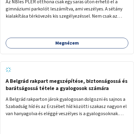
Az NBIes PLER otthona csak egy saras úton érhető el a
gimnáziumi parkolót leszámítva, ami veszélyes. A sétány
kialakítása térkövezés kis szegélyezéssel. Nem csak az
Aréna nagy számú látogatóját 710-1000 néző
meccsenként+ egyéb kulturális és kerületi rendezvények,
koncertek, bálok, jótékonysági események, választási
Megnézem
események -, a sármentes, méltó megközelítést, de a
közeli játszótérre érkezőket is szolgálná. A sétány
megközelítéséig a Thököly út közösségi közlekedéssel (
236 busz, 50-es villamos) már biztosított, a közvetlen
gyalogutas elérés a projekt keretében nem került
kialakításra.
A Belgrád rakpart megszépítése, biztonságossá és
barátságossá tétele a gyalogosok számára
A Belgrád rakparton járok gyalogosan dolgozni és sajnos a
Szabadság híd és az Erzsébet híd közötti szakasz nagyon el
van hanyagolva és eléggé veszélyes is a gyalogosoknak.
Ahol a MAHART épülete van, ott egy nagyon szűk járda van
és biztonsági korlát sincsen, hogy az autósoktól kicsit