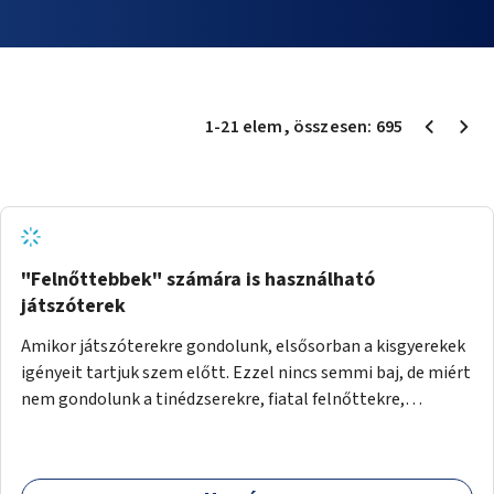
1
-
21
elem
, összesen:
695
"Felnőttebbek" számára is használható
játszóterek
Amikor játszóterekre gondolunk, elsősorban a kisgyerekek
igényeit tartjuk szem előtt. Ezzel nincs semmi baj, de miért
nem gondolunk a tinédzserekre, fiatal felnőttekre,
felnőttekre is? Minden korosztálynak lenne igénye arra,
hogy szórakozzon a szabadban, ám nincs erre kialakított
infrastruktúra. Az idősebb korosztályok játszóterének