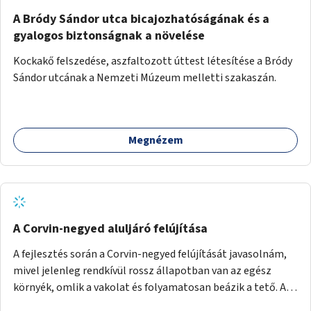
A Bródy Sándor utca bicajozhatóságának és a
gyalogos biztonságnak a növelése
Kockakő felszedése, aszfaltozott úttest létesítése a Bródy
Sándor utcának a Nemzeti Múzeum melletti szakaszán.
Megnézem
A Corvin-negyed aluljáró felújítása
A fejlesztés során a Corvin-negyed felújítását javasolnám,
mivel jelenleg rendkívül rossz állapotban van az egész
környék, omlik a vakolat és folyamatosan beázik a tető. A
projekt során egy teljes újraburkolást javasolnék,