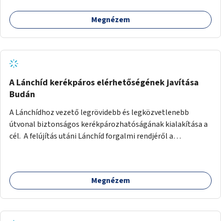
Megnézem
A Lánchíd kerékpáros elérhetőségének javítása
Budán
A Lánchídhoz vezető legrövidebb és legközvetlenebb
útvonal biztonságos kerékpározhatóságának kialakítása a
cél. A felújítás utáni Lánchíd forgalmi rendjéről a
budapestiek dönthettek, amelyen a szavazók többsége a
kerékpárosbarát kialakításra tette a voksát - ezzel
megtörtént az első lépése annak, hogy a belváros
Megnézem
tengelyében is megerősödjön a Buda és Pest közötti
kerékpáros kapcsolat. Azonban a teljes siker eléréséhez
folytatásra van szükség, azaz a Lánchídra vezető utakon is
lehetővé kell tenni a kerékpárosbarát kialakítást. Legyen