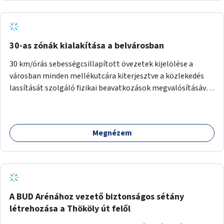
normál parkolóként is működhetnek.
30-as zónák kialakítása a belvárosban
30 km/órás sebességcsillapított övezetek kijelölése a
városban minden mellékutcára kiterjesztve a közlekedés
lassítását szolgáló fizikai beavatkozások megvalósításával,
egyben lehetővé téve ha a körülmények engedik az
egyirányú mellékutcák megnyitását a kétirányú kerékpáros
közlekedésnek. Elsőként az Alkotás utca - Villányi út -
Megnézem
Karolina út - Hamzsabégi út - Szerémi út - Könyves K. krt. -
Hungária krt. - Róbert K. krt. - Vörösvári út - Bécsi út -
Margit krt. - Krisztina krt. - Alkotás utca területen belüli
zónák kijelölése. A program indulhat a Nagykörúton belüli
területtel, majd az Akotás utcán belüli területtel.
A BUD Arénához vezető biztonságos sétány
létrehozása a Thököly út felől