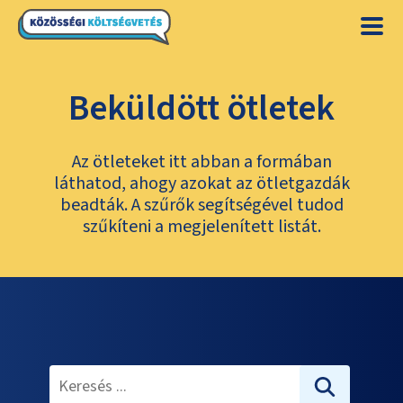
Beküldött ötletek
Az ötleteket itt abban a formában
láthatod, ahogy azokat az ötletgazdák
beadták. A szűrők segítségével tudod
szűkíteni a megjelenített listát.