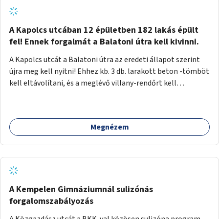
zötyögőssége elriassza a bringásokat a járdán
szálguldástól.
A Kapolcs utcában 12 épületben 182 lakás épült
fel! Ennek forgalmát a Balatoni útra kell kivinni.
A Kapolcs utcát a Balatoni útra az eredeti állapot szerint
újra meg kell nyitni! Ehhez kb. 3 db. larakott beton -tömböt
kell eltávolítani, és a meglévő villany-rendőrt kell
ősszhangba hozni, vagy szükség esetén azt ki kell azt
egészíteni! Így lehetővé válik a 12 épületben, a 182 db. új
lakásban élőknek, hogy a személyautójukkal
Megnézem
biztonságosan és egyszerűbben közlekedhessenek. A
kivitelezés becsült összege 12 millió Ft. Üdvözlettel: Buzna
Vilmos
A Kempelen Gimnáziumnál sulizónás
forgalomszabályozás
A Közgazdász utcát a BKK-val közösen sulizóna program