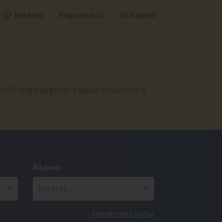
Belépés
Regisztráció
English
űrők segítségével tudod szűkíteni a
Állapot:
Feltételek törlése