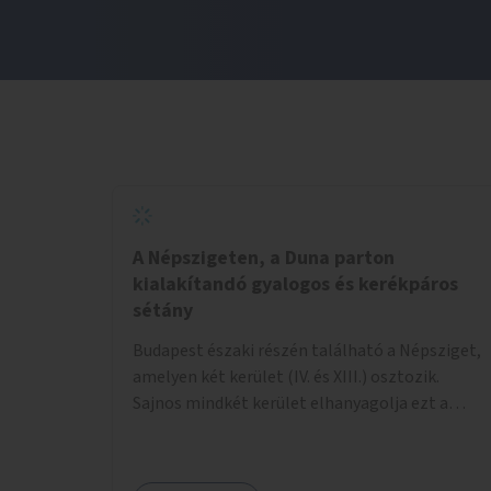
A Népszigeten, a Duna parton
kialakítandó gyalogos és kerékpáros
sétány
Budapest északi részén található a Népsziget,
amelyen két kerület (IV. és XIII.) osztozik.
Sajnos mindkét kerület elhanyagolja ezt a
hatalmas rekreációs értékekkel rendelkező
területet. A sziget déli csúcsát a Meder utca
felől a gyalogos és kerékpáros forgalom egy