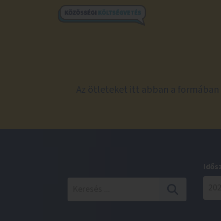
Az ötleteket itt abban a formában 
Idős