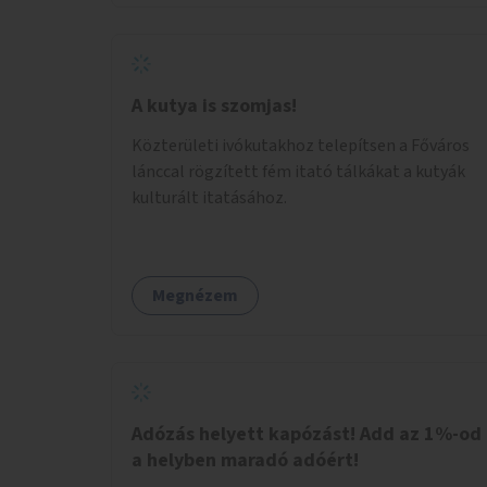
legyen.
A kutya is szomjas!
Közterületi ivókutakhoz telepítsen a Főváros
lánccal rögzített fém itató tálkákat a kutyák
kulturált itatásához.
Megnézem
Adózás helyett kapózást! Add az 1%-od
a helyben maradó adóért!