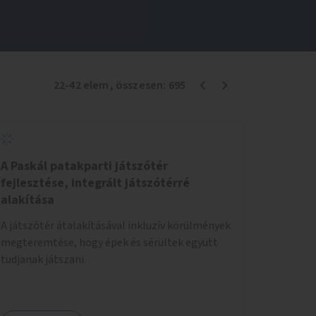
22
-
42
elem
, összesen:
695
A Paskál patakparti játszótér
fejlesztése, integrált játszótérré
alakítása
A játszótér átalakításával inkluzív körülmények
megteremtése, hogy épek és sérültek együtt
tudjanak játszani.