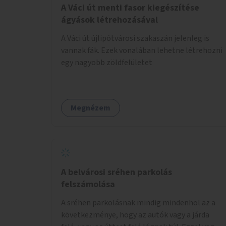
A Váci út menti fasor kiegészítése
ágyások létrehozásával
A Váci út újlipótvárosi szakaszán jelenleg is
vannak fák. Ezek vonalában lehetne létrehozni
egy nagyobb zöldfelületet
Megnézem
A belvárosi sréhen parkolás
felszámolása
A sréhen parkolásnak mindig mindenhol az a
következménye, hogy az autók vagy a járda