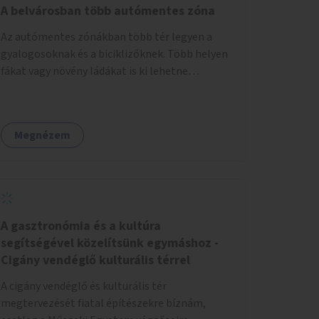
sorban. A páros oldalt a 2 - 12 házszámok
A belvárosban több autómentes zóna
között akár egy járdaszintbe hozott sétánnyá
Az autómentes zónákban több tér legyen a
is lehetne alakítani úgy, hogy oda csak a busz
gyalogosoknak és a biciklizőknek. Több helyen
hajthat be. Egy opció lehetne még az is, hogy a
fákat vagy növény ládákat is ki lehetne
Móricz felé érkező busz a villamossal közös
helyezni.
megállóba fut be (a jelenlegi állapotban ehhez
szűk a villamospálya). Ebben az esetben a
Villányi út páros oldala a 2 - 12 házszámok
Megnézem
között teljesen sétánnyá alakítható lenne.
Olyasmi köztéri funkciói lehetnének, mint a
túloldalt a Móricznak.
A gasztronómia és a kultúra
segítségével közelítsünk egymáshoz -
Cigány vendéglő kulturális térrel
A cigány vendéglő és kulturális tér
megtervezését fiatal építészekre bíznám,