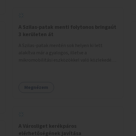
A Szilas-patak menti folytonos bringaút
3 kerületen át
A Szilas-patak mentén sok helyen ki lett
alakítva már a gyalogos, illetve a
mikromobilitási eszközökkel való közlekedés
lehetősége, ám ezek nem érnek össze. Az
önkormányzat segítse, hogy a 4., a 15. és a 16.
kerületi szakaszok folytonossá válhassanak.
Megnézem
Válasszon ki egy olyan részt, amire hatásköre
van és a költségvetési lehetőségek keretéig
valósítsa is meg.
A Városliget kerékpáros
elérhetőségének javítása