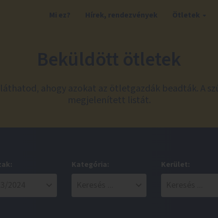
Mi ez?
Hírek, rendezvények
Ötletek
Beküldött ötletek
láthatod, ahogy azokat az ötletgazdák beadták. A sz
megjelenített listát.
zak:
Kategória:
Kerület: