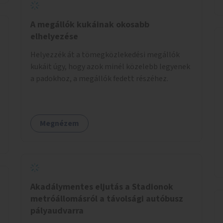
A megállók kukáinak okosabb
elhelyezése
Helyezzék át a tömegközlekedési megállók
kukáit úgy, hogy azok minél közelebb legyenek
a padokhoz, a megállók fedett részéhez.
Megnézem
Akadálymentes eljutás a Stadionok
metróállomásról a távolsági autóbusz
pályaudvarra