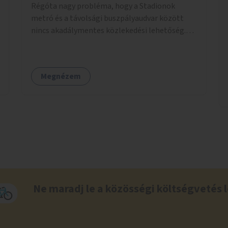
Régóta nagy probléma, hogy a Stadionok
metró és a távolsági buszpályaudvar között
nincs akadálymentes közlekedési lehetőség.
Pedig itt csomagokkal közlekednek (sokszor
idős) emberek ezrével naponta. A metróban
eleve 2 lépcsősort kell megtenni felfelé/lefelé
Megnézem
az utcaszintre, hogy aztán több lépcsősort
kelljen megtenni lefelé/felfelé a
buszpályaudvarra.
Ne maradj le a közösségi költségvetés l