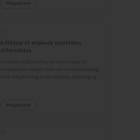
Megnézem
A Villányi út elejének esztétikus
átformálása
A Villányi út Móriczhoz közel eső legelső
szakaszában sokkal több van urbanisztikailag,
mint ami jelenleg ki van aknázva. Jelenleg egy
szürke buszállomásként funkcionál, ahol
ráadásul még az aszfalt is töredezett. A
villamosról lelépve pedig kevés helye van az
Megnézem
utasoknak, és ez sok közlekedési
konfliktushoz, veszélyhelyzethez vezet. Az út
keresztmetszeti méretéhez képesti alacsony
forgalma miatt virágosládákat, növényeket
lehetne kihelyezni mindkét oldalon egy-egy