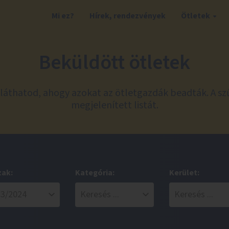
Mi ez?
Hírek, rendezvények
Ötletek
Beküldött ötletek
láthatod, ahogy azokat az ötletgazdák beadták. A sz
megjelenített listát.
zak:
Kategória:
Kerület: