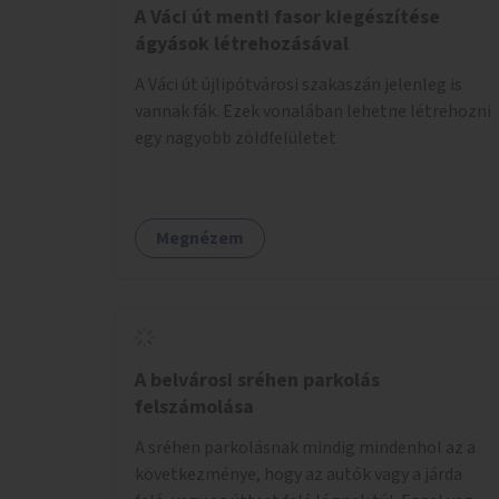
A Váci út menti fasor kiegészítése
ágyások létrehozásával
A Váci út újlipótvárosi szakaszán jelenleg is
vannak fák. Ezek vonalában lehetne létrehozni
egy nagyobb zöldfelületet
Megnézem
A belvárosi sréhen parkolás
felszámolása
A sréhen parkolásnak mindig mindenhol az a
következménye, hogy az autók vagy a járda