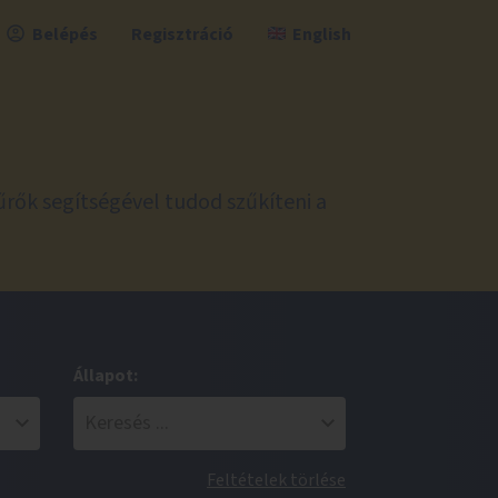
Belépés
Regisztráció
English
űrők segítségével tudod szűkíteni a
Állapot:
Feltételek törlése