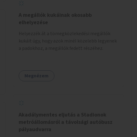
A megállók kukáinak okosabb
elhelyezése
Helyezzék át a tömegközlekedési megállók
kukáit úgy, hogy azok minél közelebb legyenek
a padokhoz, a megállók fedett részéhez.
Megnézem
Akadálymentes eljutás a Stadionok
metróállomásról a távolsági autóbusz
pályaudvarra