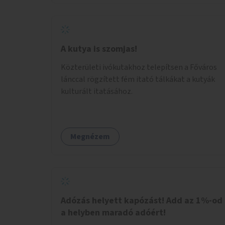
legyen.
A kutya is szomjas!
Közterületi ivókutakhoz telepítsen a Főváros
lánccal rögzített fém itató tálkákat a kutyák
kulturált itatásához.
Megnézem
Adózás helyett kapózást! Add az 1%-od
a helyben maradó adóért!