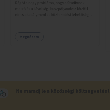
Régóta nagy probléma, hogy a Stadionok
metró és a távolsági buszpályaudvar között
nincs akadálymentes közlekedési lehetőség.
Pedig itt csomagokkal közlekednek (sokszor
idős) emberek ezrével naponta. A metróban
eleve 2 lépcsősort kell megtenni felfelé/lefelé
Megnézem
az utcaszintre, hogy aztán több lépcsősort
kelljen megtenni lefelé/felfelé a
buszpályaudvarra.
Ne maradj le a közösségi költségvetés l