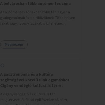
sorban. A páros oldalt a 2 - 12 házszámok
A belvárosban több autómentes zóna
között akár egy járdaszintbe hozott sétánnyá
Az autómentes zónákban több tér legyen a
is lehetne alakítani úgy, hogy oda csak a busz
gyalogosoknak és a biciklizőknek. Több helyen
hajthat be. Egy opció lehetne még az is, hogy a
fákat vagy növény ládákat is ki lehetne
Móricz felé érkező busz a villamossal közös
helyezni.
megállóba fut be (a jelenlegi állapotban ehhez
szűk a villamospálya). Ebben az esetben a
Villányi út páros oldala a 2 - 12 házszámok
Megnézem
között teljesen sétánnyá alakítható lenne.
Olyasmi köztéri funkciói lehetnének, mint a
túloldalt a Móricznak.
A gasztronómia és a kultúra
segítségével közelítsünk egymáshoz -
Cigány vendéglő kulturális térrel
A cigány vendéglő és kulturális tér
megtervezését fiatal építészekre bíznám,