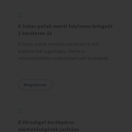
A Szilas-patak menti folytonos bringaút
3 kerületen át
A Szilas-patak mentén sok helyen ki lett
alakítva már a gyalogos, illetve a
mikromobilitási eszközökkel való közlekedés
lehetősége, ám ezek nem érnek össze. Az
önkormányzat segítse, hogy a 4., a 15. és a 16.
kerületi szakaszok folytonossá válhassanak.
Megnézem
Válasszon ki egy olyan részt, amire hatásköre
van és a költségvetési lehetőségek keretéig
valósítsa is meg.
A Városliget kerékpáros
elérhetőségének javítása