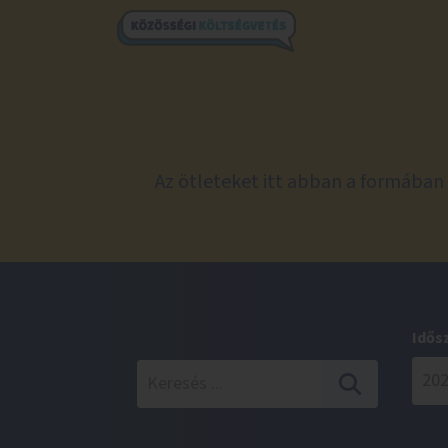
Az ötleteket itt abban a formában 
Idős