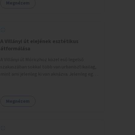
Megnézem
A Villányi út elejének esztétikus
átformálása
A Villányi út Móriczhoz közel eső legelső
szakaszában sokkal több van urbanisztikailag,
mint ami jelenleg ki van aknázva. Jelenleg egy
szürke buszállomásként funkcionál, ahol
ráadásul még az aszfalt is töredezett. A
villamosról lelépve pedig kevés helye van az
Megnézem
utasoknak, és ez sok közlekedési
konfliktushoz, veszélyhelyzethez vezet. Az út
keresztmetszeti méretéhez képesti alacsony
forgalma miatt virágosládákat, növényeket
lehetne kihelyezni mindkét oldalon egy-egy