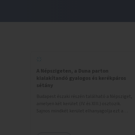
A Népszigeten, a Duna parton
kialakítandó gyalogos és kerékpáros
sétány
Budapest északi részén található a Népsziget,
amelyen két kerület (IV. és XIII.) osztozik.
Sajnos mindkét kerület elhanyagolja ezt a
hatalmas rekreációs értékekkel rendelkező
területet. A sziget déli csúcsát a Meder utca
felől a gyalogos és kerékpáros forgalom egy