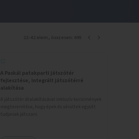
22
-
42
elem
, összesen:
695
A Paskál patakparti játszótér
fejlesztése, integrált játszótérré
alakítása
A játszótér átalakításával inkluzív körülmények
megteremtése, hogy épek és sérültek együtt
tudjanak játszani.