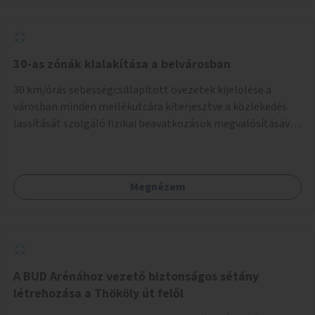
normál parkolóként is működhetnek.
30-as zónák kialakítása a belvárosban
30 km/órás sebességcsillapított övezetek kijelölése a
városban minden mellékutcára kiterjesztve a közlekedés
lassítását szolgáló fizikai beavatkozások megvalósításával,
egyben lehetővé téve ha a körülmények engedik az
egyirányú mellékutcák megnyitását a kétirányú kerékpáros
közlekedésnek. Elsőként az Alkotás utca - Villányi út -
Megnézem
Karolina út - Hamzsabégi út - Szerémi út - Könyves K. krt. -
Hungária krt. - Róbert K. krt. - Vörösvári út - Bécsi út -
Margit krt. - Krisztina krt. - Alkotás utca területen belüli
zónák kijelölése. A program indulhat a Nagykörúton belüli
területtel, majd az Akotás utcán belüli területtel.
A BUD Arénához vezető biztonságos sétány
létrehozása a Thököly út felől