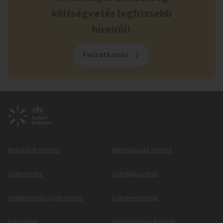
költségvetés legfrissebb
híreiről!
Feliratkozás
Beküldött ötletek
Megvalósuló ötletek
Sütikezelés
Sütitájékoztató
Adatkezelési tájékoztató
Dokumentumok
Kapcsolat
Information in English