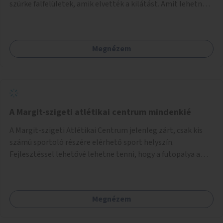
szürke falfelületek, amik elvették a kilátást. Amit lehetne:
1. Füvesíteni a lapostetőt. (A Mammut környéke Buda
legszomogosabb része). 2. A nagy szürke felületekre festeni
egy látképet, amit azok elvettek.
Megnézem
A Margit-szigeti atlétikai centrum mindenkié
A Margit-szigeti Atlétikai Centrum jelenleg zárt, csak kis
számú sportoló részére elérhető sport helyszín.
Fejlesztéssel lehetővé lehetne tenni, hogy a futopalya a
szabadidős sportolók részére is elérhetővé váljon,
beleertve a futókört és a füves pályát, kis focipályákat is.
Ehhez zárható tároló helyet, öltözőt, WC-t kell biztosítani.
Megnézem