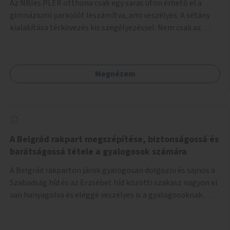
Az NBIes PLER otthona csak egy saras úton érhető el a
gimnáziumi parkolót leszámítva, ami veszélyes. A sétány
kialakítása térkövezés kis szegélyezéssel. Nem csak az
Aréna nagy számú látogatóját 710-1000 néző
meccsenként+ egyéb kulturális és kerületi rendezvények,
koncertek, bálok, jótékonysági események, választási
Megnézem
események -, a sármentes, méltó megközelítést, de a
közeli játszótérre érkezőket is szolgálná. A sétány
megközelítéséig a Thököly út közösségi közlekedéssel (
236 busz, 50-es villamos) már biztosított, a közvetlen
gyalogutas elérés a projekt keretében nem került
kialakításra.
A Belgrád rakpart megszépítése, biztonságossá és
barátságossá tétele a gyalogosok számára
A Belgrád rakparton járok gyalogosan dolgozni és sajnos a
Szabadság híd és az Erzsébet híd közötti szakasz nagyon el
van hanyagolva és eléggé veszélyes is a gyalogosoknak.
Ahol a MAHART épülete van, ott egy nagyon szűk járda van
és biztonsági korlát sincsen, hogy az autósoktól kicsit