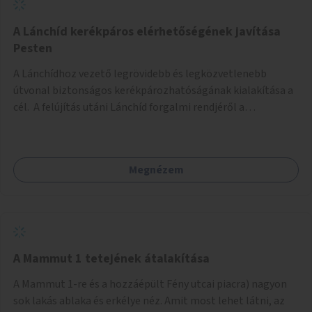
biztonságosan kerékpározható az Alagút, a Mészáros utca
és a Márvány utca is!
A Lánchíd kerékpáros elérhetőségének javítása
Pesten
A Lánchídhoz vezető legrövidebb és legközvetlenebb
útvonal biztonságos kerékpározhatóságának kialakítása a
cél. A felújítás utáni Lánchíd forgalmi rendjéről a
budapestiek dönthettek, amelyen a szavazók többsége a
kerékpárosbarát kialakításra tette a voksát - ezzel
megtörtént az első lépése annak, hogy a belváros
Megnézem
tengelyében is megerősödjön a Buda és Pest közötti
kerékpáros kapcsolat. Azonban a teljes siker eléréséhez
folytatásra van szükség, azaz a Lánchídra vezető utakon is
lehetővé kell tenni a kerékpárosbarát kialakítást. Legyen
biztonságosan kerékpározható a József Attila utca is!
A Mammut 1 tetejének átalakítása
A Mammut 1-re és a hozzáépült Fény utcai piacra) nagyon
sok lakás ablaka és erkélye néz. Amit most lehet látni, az