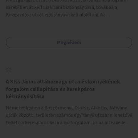
keretében át kell alakítani biztonságossá, továbbá a
Közgazdász utcát egyirányúvá kell alakítani. Az
egyirányúsításnál meg kell vizsgálni a Park utca forgalmát
is, mert akár összekapcsolható az egyirányusítás
kialakításával. A kettő között a Művelődés utca pedig
Megnézem
rendkívül balesetveszélyes és védett útszakasszá kell
nyilvánítani, stoptáblák! és 30km/h-ás
forgalomszabályozással! Kettő munkanem: sulizóna-
program és forgalomszabályozás (aktív/passzív) -
Közgazdász utca - Művelődés utca - Park utca tengelyen.
A Kiss János altábornagy utca és környékének
forgalom csillapítása és kerékpáros
kétirányúsítása
Németvölgyben a Böszörményi, Csörsz, Alkotás, Márvány
utcák közötti területen számos egyirányú utcában lehetővé
tehető a kerékpáros kétirányú forgalom. Ez az intézkedés
kiegészíthető 30-as zónával, hogy még inkább vonzó és
élhető legyen a környék.