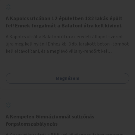
zötyögőssége elriassza a bringásokat a járdán
szálguldástól.
A Kapolcs utcában 12 épületben 182 lakás épült
fel! Ennek forgalmát a Balatoni útra kell kivinni.
A Kapolcs utcát a Balatoni útra az eredeti állapot szerint
újra meg kell nyitni! Ehhez kb. 3 db. larakott beton -tömböt
kell eltávolítani, és a meglévő villany-rendőrt kell
ősszhangba hozni, vagy szükség esetén azt ki kell azt
egészíteni! Így lehetővé válik a 12 épületben, a 182 db. új
lakásban élőknek, hogy a személyautójukkal
Megnézem
biztonságosan és egyszerűbben közlekedhessenek. A
kivitelezés becsült összege 12 millió Ft. Üdvözlettel: Buzna
Vilmos
A Kempelen Gimnáziumnál sulizónás
forgalomszabályozás
A Közgazdász utcát a BKK-val közösen sulizóna program