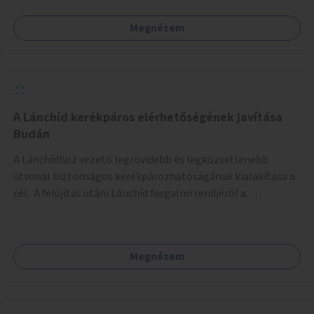
Megnézem
A Lánchíd kerékpáros elérhetőségének javítása
Budán
A Lánchídhoz vezető legrövidebb és legközvetlenebb
útvonal biztonságos kerékpározhatóságának kialakítása a
cél. A felújítás utáni Lánchíd forgalmi rendjéről a
budapestiek dönthettek, amelyen a szavazók többsége a
kerékpárosbarát kialakításra tette a voksát - ezzel
megtörtént az első lépése annak, hogy a belváros
Megnézem
tengelyében is megerősödjön a Buda és Pest közötti
kerékpáros kapcsolat. Azonban a teljes siker eléréséhez
folytatásra van szükség, azaz a Lánchídra vezető utakon is
lehetővé kell tenni a kerékpárosbarát kialakítást. Legyen