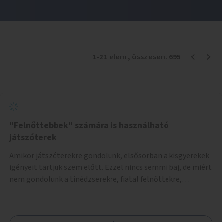
1
-
21
elem
, összesen:
695
"Felnőttebbek" számára is használható
játszóterek
Amikor játszóterekre gondolunk, elsősorban a kisgyerekek
igényeit tartjuk szem előtt. Ezzel nincs semmi baj, de miért
nem gondolunk a tinédzserekre, fiatal felnőttekre,
felnőttekre is? Minden korosztálynak lenne igénye arra,
hogy szórakozzon a szabadban, ám nincs erre kialakított
infrastruktúra. Az idősebb korosztályok játszóterének