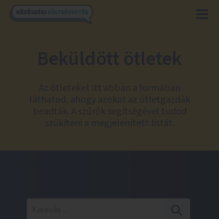
Beküldött ötletek
Az ötleteket itt abban a formában
láthatod, ahogy azokat az ötletgazdák
beadták. A szűrők segítségével tudod
szűkíteni a megjelenített listát.