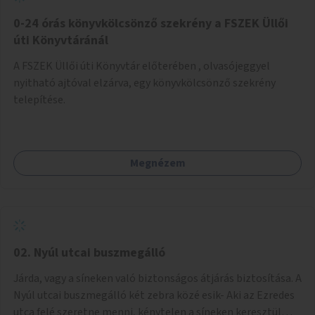
fenntartásához, évi 14-16 millió Ft-tal. A program hosszú
távú fenntarthatósága úgy lenne megvalósítható. hogy
0-24 órás könyvkölcsönző szekrény a FSZEK Üllői
részben "Támogató szolgálat" normatív támogatásából,
úti Könyvtáránál
részben pályázatokból, részben szülői hozzájárulásból,
A FSZEK Üllői úti Könyvtár előterében , olvasójeggyel
részben pedig a jelen pályázat által biztosított összegből.
nyitható ajtóval elzárva, egy könyvkölcsönző szekrény
A programban 8-10 szakember (gyógypedagógus,
telepítése.
pszichológus) működne közre. Fontos cél lenne, hogy
minden a programba bevont család az életminőségét
befolyásoló mértékű szakmai támogatást kapjon.
Megnézem
02. Nyúl utcai buszmegálló
Járda, vagy a síneken való biztonságos átjárás biztosítása. A
Nyúl utcai buszmegálló két zebra közé esik- Aki az Ezredes
utca felé szeretne menni, kénytelen a síneken keresztül