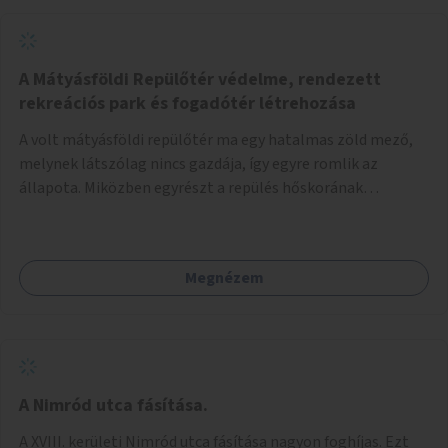
A Mátyásföldi Repülőtér védelme, rendezett
rekreációs park és fogadótér létrehozása
A volt mátyásföldi repülőtér ma egy hatalmas zöld mező,
melynek látszólag nincs gazdája, így egyre romlik az
állapota. Miközben egyrészt a repülés hőskorának
történelmi helyszíne, másrészt védett állatok lakhelye
(ürge, sisakos sáska), az emberek számára pedig kedvelt
kikapcsolódási helyszín: kocogók, kutyasétáltatók,
Megnézem
modellrepülők, sárkányeregetők, lovasok használják. A
Légcsavar utca felől szükség lenne fogadótér kialakítására
tájékoztató táblákkal az értékekről. A fogadótér fái alatt
kialakítható pihenőhely padokkal, kerékpártármaszokkal,
szemetesekkel, esőbeállóval, ami alkalmas kisebb
csoportok fogadására. A másik két bejárathoz is
A Nimród utca fásítása.
tájékoztató táblák kellenek, 1-1 pad, kuka, bringatámasz.
A XVIII. kerületi Nimród utca fásítása nagyon foghíjas. Ezt