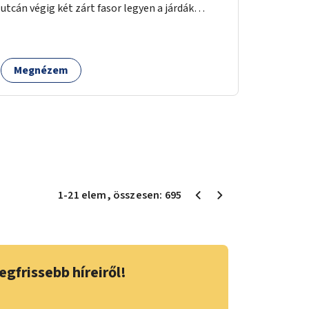
utcán végig két zárt fasor legyen a járdák
mellett.
Megnézem
1
-
21
elem
, összesen:
695
egfrissebb híreiről!