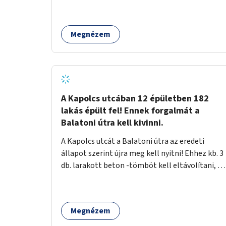
Megnézem
A Kapolcs utcában 12 épületben 182
lakás épült fel! Ennek forgalmát a
Balatoni útra kell kivinni.
A Kapolcs utcát a Balatoni útra az eredeti
állapot szerint újra meg kell nyitni! Ehhez kb. 3
db. larakott beton -tömböt kell eltávolítani, és
a meglévő villany-rendőrt kell ősszhangba
hozni, vagy szükség esetén azt ki kell azt
egészíteni! Így lehetővé válik a 12 épületben, a
Megnézem
182 db. új lakásban élőknek, hogy a
személyautójukkal biztonságosan és