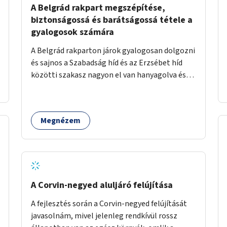
A Belgrád rakpart megszépítése,
biztonságossá és barátságossá tétele a
gyalogosok számára
A Belgrád rakparton járok gyalogosan dolgozni
és sajnos a Szabadság híd és az Erzsébet híd
közötti szakasz nagyon el van hanyagolva és
eléggé veszélyes is a gyalogosoknak. Ahol a
MAHART épülete van, ott egy nagyon szűk
járda van és biztonsági korlát sincsen, hogy az
Megnézem
autósoktól kicsit védve. Odébb meg fém rácsok
vannak a lépcső felé illesztve járda gyanánt,
amik csúnyák, néhol korhadnak. A Szabadság
híd körüli résznél meg lehetne szüntetni a
parkolósávot és ki lehetne szélesíteni a járdát
vagy esetleg a Duna felől a korlátnál is lehet
A Corvin-negyed aluljáró felújítása
szélesíteni, emellett valamiféle védőkorlátot
A fejlesztés során a Corvin-negyed felújítását
is érdemes lenne tenni a fent említett részre.
javasolnám, mivel jelenleg rendkívül rossz
Az Erzsébet híd alatt is limitált a hely, de ott