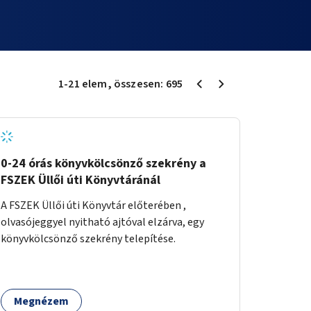
1
-
21
elem
, összesen:
695
0-24 órás könyvkölcsönző szekrény a
FSZEK Üllői úti Könyvtáránál
A FSZEK Üllői úti Könyvtár előterében ,
olvasójeggyel nyitható ajtóval elzárva, egy
könyvkölcsönző szekrény telepítése.
Megnézem