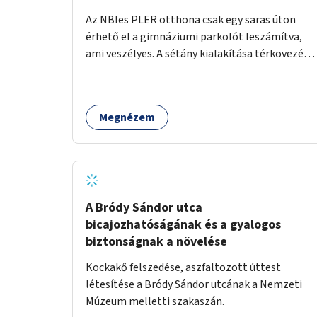
pénzbe, mert csak a táblát kellene hátrább
Az NBIes PLER otthona csak egy saras úton
tenni.
érhető el a gimnáziumi parkolót leszámítva,
ami veszélyes. A sétány kialakítása térkövezés
kis szegélyezéssel. Nem csak az Aréna nagy
számú látogatóját 710-1000 néző
meccsenként+ egyéb kulturális és kerületi
Megnézem
rendezvények, koncertek, bálok, jótékonysági
események, választási események -, a
sármentes, méltó megközelítést, de a közeli
játszótérre érkezőket is szolgálná. A sétány
megközelítéséig a Thököly út közösségi
közlekedéssel ( 236 busz, 50-es villamos) már
A Bródy Sándor utca
biztosított, a közvetlen gyalogutas elérés a
bicajozhatóságának és a gyalogos
projekt keretében nem került kialakításra.
biztonságnak a növelése
Kockakő felszedése, aszfaltozott úttest
létesítése a Bródy Sándor utcának a Nemzeti
Múzeum melletti szakaszán.