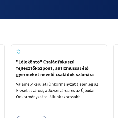
"Léleköntő" Családfókuszú
fejlesztőközpont, autizmussal élő
gyermeket nevelő családok számára
Valamely kerületi Önkormányzat (jelenleg az
Erzsébetvárosi, a Józsefvárosi és az Újbudai
Önkormányzattal állunk szorosabb
kapcsolatban) által felajánlott kb. 200nm-es
ingatlan lehetne alkalmas a program
helyszínéül. Egy konkrét helyszínt már