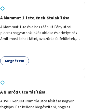
A Mammut 1 tetejének átalakítása
A Mammut 1-re és a hozzáépült Fény utcai
piacra) nagyon sok lakás ablaka és erkélye néz.
Amit most lehet látni, az szürke falfelületek,
amik elvették a kilátást. Amit lehetne: 1.
Füvesíteni a lapostetőt. (A Mammut környéke
Buda legszomogosabb része). 2. A nagy szürke
Megnézem
felületekre festeni egy látképet, amit azok
elvettek.
A Nimród utca fásítása.
A XVIII. kerületi Nimród utca fásítása nagyon
foghíjas. Ezt kellene kiegészíteni, hogy az