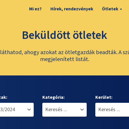
Mi ez?
Hírek, rendezvények
Ötletek
Beküldött ötletek
láthatod, ahogy azokat az ötletgazdák beadták. A sz
megjelenített listát.
zak:
Kategória:
Kerület: