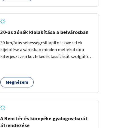
30-as zónák kialakítása a belvárosban
30 km/órás sebességcsillapított övezetek
kijelölése a városban minden mellékutcára
kiterjesztve a közlekedés lassítását szolgáló
fizikai beavatkozások megvalósításával,
egyben lehetővé téve ha a körülmények
engedik az egyirányú mellékutcák megnyitását
Megnézem
a kétirányú kerékpáros közlekedésnek.
Elsőként az Alkotás utca - Villányi út - Karolina
út - Hamzsabégi út - Szerémi út - Könyves K.
krt. - Hungária krt. - Róbert K. krt. - Vörösvári út
- Bécsi út - Margit krt. - Krisztina krt. - Alkotás
utca területen belüli zónák kijelölése. A
A Bem tér és környéke gyalogos-barát
program indulhat a Nagykörúton belüli
átrendezése