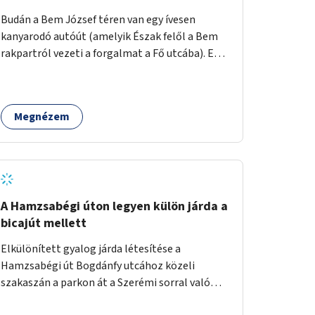
területtel, majd az Akotás utcán belüli
Budán a Bem József téren van egy ívesen
területtel.
kanyarodó autóút (amelyik Észak felől a Bem
rakpartról vezeti a forgalmat a Fő utcába). Ezt
az autós sávot kéne áthelyezni oly módon,
hogy az nem átszeli, hanem megkerüli a teret
először Keletről, aztán Dél felől, és így
Megnézem
megszüntetni a teret átlósan kettévágó utat.
Másrészt felszámolni a Bem tér Északi részén
lévő autóút Duna felé eső felét. Harmadrészt
sétáló utcává tenni a Bodrog utcát.
A Hamzsabégi úton legyen külön járda a
bicajút mellett
Elkülönített gyalog járda létesítése a
Hamzsabégi út Bogdánfy utcához közeli
szakaszán a parkon át a Szerémi sorral való
kereszteződésig. A kerékpárút Északi oldalára