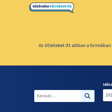
Az ötleteket itt abban a formában 
Idős