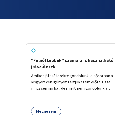
"Felnőttebbek" számára is használható
játszóterek
Amikor játszóterekre gondolunk, elsősorban a
kisgyerekek igényeit tartjuk szem előtt. Ezzel
nincs semmi baj, de miért nem gondolunk a
tinédzserekre, fiatal felnőttekre, felnőttekre
is? Minden korosztálynak lenne igénye arra,
hogy szórakozzon a szabadban, ám nincs erre
Megnézem
kialakított infrastruktúra. Az idősebb