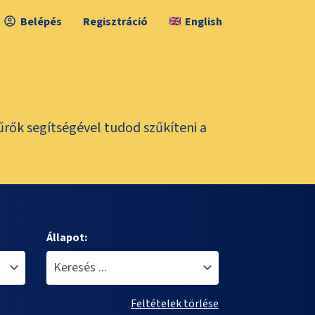
Belépés
Regisztráció
English
űrők segítségével tudod szűkíteni a
Állapot:
Feltételek törlése