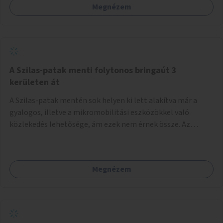
Megnézem
A Szilas-patak menti folytonos bringaút 3
kerületen át
A Szilas-patak mentén sok helyen ki lett alakítva már a
gyalogos, illetve a mikromobilitási eszközökkel való
közlekedés lehetősége, ám ezek nem érnek össze. Az
önkormányzat segítse, hogy a 4., a 15. és a 16. kerületi
szakaszok folytonossá válhassanak. Válasszon ki egy olyan
részt, amire hatásköre van és a költségvetési lehetőségek
Megnézem
keretéig valósítsa is meg.