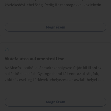
akciók, Fővárossal, kerületi összefogásokkal. Legyen
közlekedési lehetőség. Pedig itt csomagokkal közlekednek
elismerő díj az adó 1%-ot begyűjtő civil szervezeteknek,
(sokszor idős) emberek ezrével naponta. A metróban eleve
vagy más ösztönző játék erre.
2 lépcsősort kell megtenni felfelé/lefelé az utcaszintre,
hogy aztán több lépcsősort kelljen megtenni lefelé/felfelé
Megnézem
a buszpályaudvarra.
Akácfa utca autómentesítése
Az Akácfa utcából akár csak szabályozás útján kitiltani az
autós közlekedést. Gyalogosbaráttá tenni az utcát, fák,
zöld sáv esetleg térkövek lehelyezése az aszfalt helyett.
Viszont ez biztos túllépi a költségkeretet, ezért az is
haladás lenne, ha csak nem járnának itt autók.
Megnézem