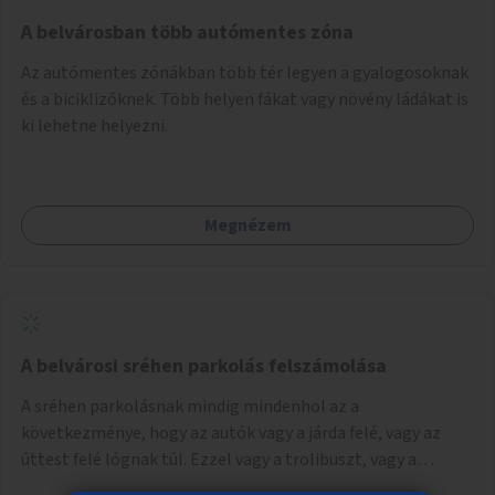
Mihály útról kapcsolatot kell létesíteni a Damjanich utca
felé.
A belvárosban több autómentes zóna
Az autómentes zónákban több tér legyen a gyalogosoknak
és a biciklizőknek. Több helyen fákat vagy növény ládákat is
ki lehetne helyezni.
Megnézem
A belvárosi sréhen parkolás felszámolása
A sréhen parkolásnak mindig mindenhol az a
következménye, hogy az autók vagy a járda felé, vagy az
úttest felé lógnak túl. Ezzel vagy a trolibuszt, vagy a
járókelőket akadályozva. Be kéne látni, hogy egy városban