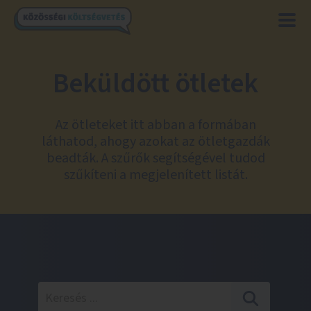
Beküldött ötletek
Az ötleteket itt abban a formában
láthatod, ahogy azokat az ötletgazdák
beadták. A szűrők segítségével tudod
szűkíteni a megjelenített listát.