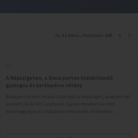
22
-
42
elem
, összesen:
695
A Népszigeten, a Duna parton kialakítandó
gyalogos és kerékpáros sétány
Budapest északi részén található a Népsziget, amelyen két
kerület (IV. és XIII.) osztozik. Sajnos mindkét kerület
elhanyagolja ezt a hatalmas rekreációs értékekkel
rendelkező területet. A sziget déli csúcsát a Meder utca
felől a gyalogos és kerékpáros forgalom egy gyalogos hídon
keresztül érheti el. Innen egy eléggé rossz állapotú