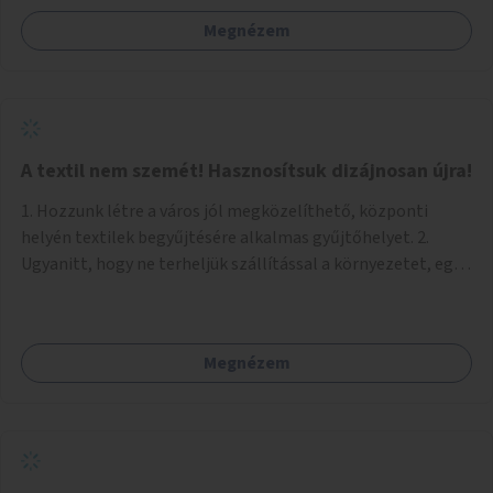
Megnézem
A textil nem szemét! Hasznosítsuk dizájnosan újra!
1. Hozzunk létre a város jól megközelíthető, központi
helyén textilek begyűjtésére alkalmas gyűjtőhelyet. 2.
Ugyanitt, hogy ne terheljük szállítással a környezetet, egy
textilválogató, -tisztító, -feldolgozó üzemet, ahol
megváltozott munkaképességűek (is) dolgozhatnak. 3.
Ugyanitt egy utcára nyíló bemutatótermet és üzletet, ahol
Megnézem
az elkészült termékek megnézhetők, megvásárolhatók.
(+webáruház) (Kb. min. 100 nm önkormányzati tulajdonú
helyiség szükséges.) A folyamat: 1. Válogatás 2. Mosás (A
még használható darabokat értékesíteni lehet az
üzletben.) 3. A textilek darabolása kisebb-nagyobb