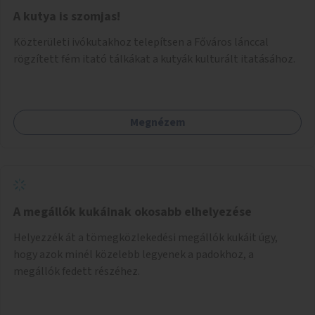
A kutya is szomjas!
Közterületi ivókutakhoz telepítsen a Főváros lánccal
rögzített fém itató tálkákat a kutyák kulturált itatásához.
Megnézem
A megállók kukáinak okosabb elhelyezése
Helyezzék át a tömegközlekedési megállók kukáit úgy,
hogy azok minél közelebb legyenek a padokhoz, a
megállók fedett részéhez.