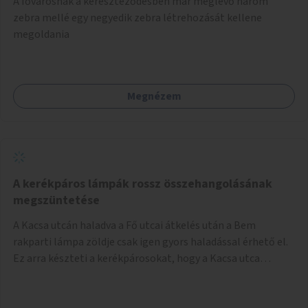
A fővárosnak a kereszteződésben már meglévő három
festményei mellett, L. Ritók Nóra (Igazgyöngy)
zebra mellé egy negyedik zebra létrehozását kellene
gyermekeinek elismert rajzaiból időszaki kiállítás is helyet
megoldania
kaphatna a térben. Segítségül Józsefváros önkormányzata,
a Fővárosi Roma Oktatási és Kulturális Központ szóba
jöhet.
Megnézem
A kerékpáros lámpák rossz összehangolásának
megszüntetése
A Kacsa utcán haladva a Fő utcai átkelés után a Bem
rakparti lámpa zöldje csak igen gyors haladással érhető el.
Ez arra készteti a kerékpárosokat, hogy a Kacsa utca
legalsó szakaszán végigszáguldjanak. Sajnos ráadásul ez a
szakasz a járdán vezet, a gyalogosokkal meg van osztva, így
különösen nagy a balesetveszély. A helyzet az ellenkező