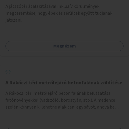
A játszótér átalakításával inkluzív körülmények
megteremtése, hogy épek és sérültek együtt tudjanak
játszani.
Megnézem
A Rákóczi téri metrólejáró betonfalának zöldítése
A Rákóczi téri metrólejáró beton falának befuttatása
futónövényekkel (vadszőlő, borostyán, stb.). A medence
szélén könnyen ki lehetne alakítani egy sávot, ahová be
lehetne ültetni a futónövényeket.