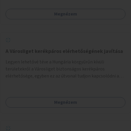
Megnézem
A Városliget kerékpáros elérhetőségének javítása
Legyen lehetővé téve a Hungária körgyűrűn kívüli
területekről a Városliget biztonságos kerékpáros
elérhetősége, egyben ez az útvonal tudjon kapcsolódni a
belváros felől érkező, már meglévő kerékpáros
útvonalakhoz is. Lehetséges kialakítások: 1. Ajtósi Dürer sor
kerékpárosbaráttá alakítása a Korong utcától kezdődően a
Megnézem
Dózsa György útig, és kapcsolatot kell biztosítani az István
utca és a Dembinszky utca felé (irányhelyesen) 2. Róna
utcától kezdődően az Erzsébet királyné útja a Zichy Mihály
útig, majd a Városliget belváros felé eső oldalán a Zichy