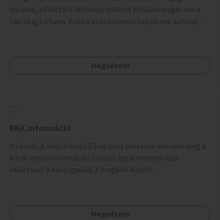
balesetveszélyes.
haladva, a Flottilla laktanya mellett elhaladva egészen a
Váci útig tartana. Ezen a szakaszon sokan járnak autóval,
tehát itt a sétány kialakítása tartós módon kell, hogy
megtörténjen. Sokan vannak, akik a helyi evezős klubokat
látogatják, de sokan csak a séta kedvéért és a kerékpározás
Megnézem
kedvéért járnak erre. Rossz időben ez a szakasz is részben
járhatatlan.
BKK információ
A Sasadi út felől érkező 53-as busz érkezése jelenjen meg a
kifelé menő információs táblán. Így könnyebb lesz
választani a busz/gyalog 1 megálló között.
Megnézem