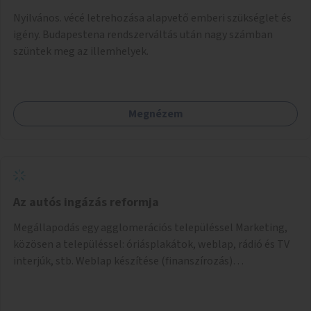
Nyilvános. vécé letrehozása alapvető emberi szükséglet és
igény. Budapestena rendszerváltás után nagy számban
szüntek meg az illemhelyek.
Megnézem
Az autós ingázás reformja
Megállapodás egy agglomerációs településsel Marketing,
közösen a településsel: óriásplakátok, weblap, rádió és TV
interjúk, stb. Weblap készítése (finanszírozás)
Mobitelefonos applikáció készítése a rendszer irányítására
(finanszírozás) Pilot implementáció megvalósítása