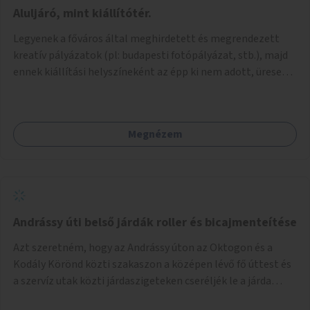
jelenhetnének meg alkalmat adva a bemutatkozásra -
Aluljáró, mint kiállítótér.
szélesebb körben való ismertségre. Ezek a teljesség igénye
Legyenek a főváros által meghirdetett és megrendezett
nélkül lehetnének: kortárs bútorok, világítás, játék,
kreatív pályázatok (pl: budapesti fotópályázat, stb.), majd
lakástextil, grafikai munkák, street art, szobrok,
ennek kiállítási helyszíneként az épp ki nem adott, üresen
térplasztikák stb.
álló önkormányzati üzlethelységek, elsősorban a
metróhoz vezető aluljáróknál lévő üzlethelyiségek
legyenek felhasználva.
Megnézem
Andrássy úti belső járdák roller és bicajmenteítése
Azt szeretném, hogy az Andrássy úton az Oktogon és a
Kodály Körönd közti szakaszon a középen lévő fő úttest és
a szervíz utak közti járdaszigeteken cseréljék le a járda
aszfalt burkolatát olyan fajta kis macskakövekre, mint