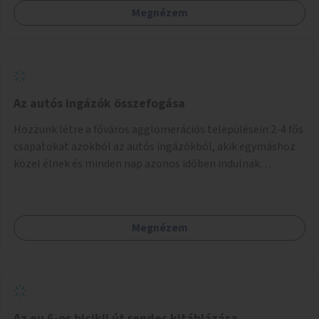
Megnézem
Az autós ingázók összefogása
Hozzunk létre a főváros agglomerációs településein 2-4 fős
csapatokat azokból az autós ingázókból, akik egymáshoz
közel élnek és minden nap azonos időben indulnak
munkába. Felváltva szállítják egymást egy főváros peremi
közlekedési csomópontba, onnan tömegközlekedéssel
jutnak el a munkahelyre. Délután ugyanitt találkoznak és az
Megnézem
aznapra kijelölt valamelyik szállító autóján hazamennek. A
rendszert egy mobil applikáció irányítja, amely regisztrálja
a jelentkezőket, megalakítja a csoportokat, irányítja a
csoportok tevékenységét (kijelöli a szállítókat), végzi az
adminisztrációt. A településeken az ingázók
szervezkedésének lehetőségét óriásplakáton lehetne
Az eu 6-os bicikli út rendes kitáblázása