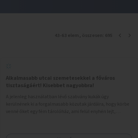
43
-
63
elem
, összesen:
695
Alkalmasabb utcai szemetesekkel a főváros
tisztaságáért! Kisebbet nagyobbra!
A jelenleg használatban lévő szabvány kukák úgy
kerülnének ki a forgalmasabb közutak járdáira, hogy körbe
venné őket egy fém tárolóház, ami felül enyhén lejt,
közepén kör/négyzet alakú nyílással, fölötte a fémház
födéme (teteje) óvja az esőtől, madaraktól a szemetest. A
kukák nyitott tetővel kerülnek a tárolóba, így a bedobott