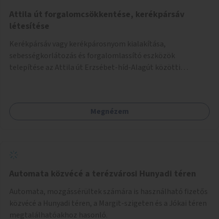
Attila út forgalomcsökkentése, kerékpársáv
létesítése
Kerékpársáv vagy kerékpárosnyom kialakítása,
sebességkorlátozás és forgalomlassító eszközök
telepítése az Attila út Erzsébet-híd-Alagút közötti
szakaszán.
Megnézem
Automata közvécé a terézvárosi Hunyadi téren
Automata, mozgássérültek számára is használható fizetős
közvécé a Hunyadi téren, a Margit-szigeten és a Jókai téren
megtalálhatóakhoz hasonló.