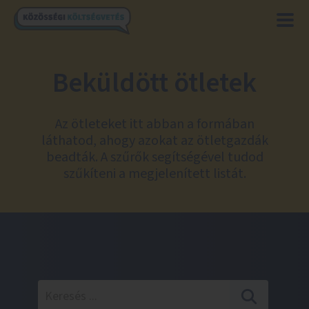
Beküldött ötletek
Az ötleteket itt abban a formában
láthatod, ahogy azokat az ötletgazdák
beadták. A szűrők segítségével tudod
szűkíteni a megjelenített listát.