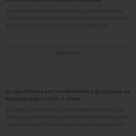
népszerűsíteni, a rendszer működésének leírására és a és a
Az eu 6-os bicikli út rendes kitáblázása, például a mozaik
jelentkezésre egy webapp szolgál. Feladatok
utca környékén mert ezen a részen azok akik először járnak
(finanszírozás): Marketing: óriásplakátok, weblap, rádió és
itt azok nem tudják merre kell menni a város felé
TV interjúk, stb. Weblap készítése Mobitelefonos
applikáció készítése a rendszer irányítására Pilot
implementáció
Megnézem
Az újpesti Duna part rendbetétele a gyalogosok és
kerékpárosok részére, I. ütem
Az Újpesti vasúti hídtól északra elindulva kb 4 km hosszú
Duna partja van Újpestnek, ami részben kihasznált, viszont
teljesen rendezetlen, és rosszabb időjárási viszonyok közt
szinte járhatatlan. Az első ütemben a Népsziget Újpesti