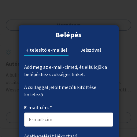
Megnézem
Belépés
Hitelesítő e-maillel
Jelszóval
Autómentes bulinegyed
Add meg az e-mail-címed, és elküldjük a
belépéshez szükséges linket.
A bulinegyed főbb utcáinak autómentesítése. A Király
utcában a Károly körúttól a Nagymező utcáig, A Dob és
A csillaggal jelölt mezők kitöltése
Wesselényi utcákban a Károly körúttól az Erzsébet körútig
kötelező
az autós forgalom időszakos korlátozása vagy teljes
megszűntetése.
E-mail-cím: *
Megnézem
Adatkezelési tájékoztató