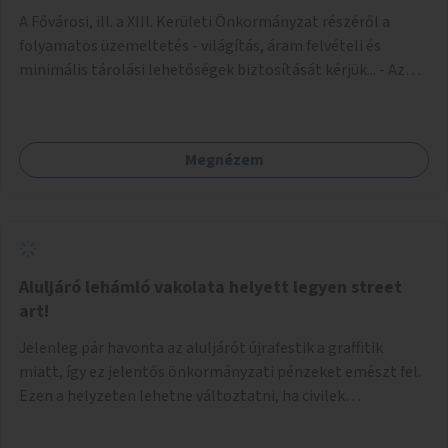
A Fővárosi, ill. a XIII. Kerületi Önkormányzat részéről a
folyamatos üzemeltetés - világítás, áram felvételi és
minimális tárolási lehetőségek biztosítását kérjük... - Az
igénybe venni kívánt fő falfelület - a Csanády u. felőli
lejárótól jobbra eső hosszú falrész... Ld.: foto melléklet az
aluljáróról... A technikai kialakítás úgy történhetne, hogy
Megnézem
faléc keret rendszer lenne néhány helyen a falakra rögzítve,
- az alkotások pedig különböző méretű Mdf-farost
lemezeken elkészülve felcsavarozhatóak lennének...
Ilymódon a kiállítás váltásokkor cserélhetők és az aluljáró
falaira közvetlenül nem kerülnek alkotások... Az aluljáró
végén található beugró (a telefonkészülékek voltak ott) -
Aluljáró lehámló vakolata helyett legyen street
átlátszó (plexi?) lemezekkel leválasztva, zárható kis
art!
kiállító térré kialakítva kisebb méretű alkotások számára...
Jelenleg pár havonta az aluljárót újrafestik a graffitik
Járulékosan a két (fő)lejáró korlátján figyelem felhívó
miatt, így ez jelentős önkormányzati pénzeket emészt fel.
feliratok elhelyezése...
Ezen a helyzeten lehetne változtatni, ha civilek
bevonásával legális street art fallá alakulna át. Az
önkormányzat adjon lehetőséget civileknek kialakítani egy