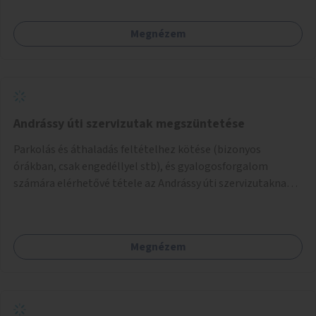
amikkel ugyanezek a járdaszigetek a Kodály és a Hősök tere
közt vannak borítva.
Megnézem
Andrássy úti szervizutak megszüntetése
Parkolás és áthaladás feltételhez kötése (bizonyos
órákban, csak engedéllyel stb), és gyalogosforgalom
számára elérhetővé tétele az Andrássy úti szervizutaknak. A
fő prioritás turisztikai szempontból úgy gondolom az
Oktogon és Kodály körönd közötti rész átalakítása lenne.
Megnézem