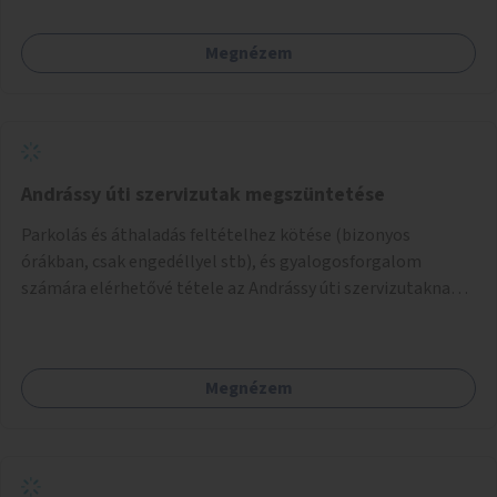
amikkel ugyanezek a járdaszigetek a Kodály és a Hősök tere
közt vannak borítva.
Megnézem
Andrássy úti szervizutak megszüntetése
Parkolás és áthaladás feltételhez kötése (bizonyos
órákban, csak engedéllyel stb), és gyalogosforgalom
számára elérhetővé tétele az Andrássy úti szervizutaknak. A
fő prioritás turisztikai szempontból úgy gondolom az
Oktogon és Kodály körönd közötti rész átalakítása lenne.
Megnézem