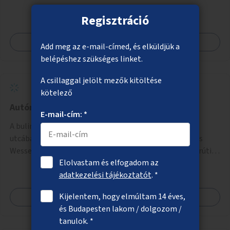
Regisztráció
Megnézem
Add meg az e-mail-címed, és elküldjük a
belépéshez szükséges linket.
A csillaggal jelölt mezők kitöltése
kötelező
Autómentes bulinegyed
E-mail-cím: *
A bulinegyed főbb utcáinak autómentesítése. A Király
utcában a Károly körúttól a Nagymező utcáig, A Dob és
Wesselényi utcákban a Károly körúttól az Erzsébet körútig
Elolvastam és elfogadom az
az autós forgalom időszakos korlátozása vagy teljes
adatkezelési tájékoztatót
. *
megszűntetése.
Kijelentem, hogy elmúltam 14 éves,
Megnézem
és Budapesten lakom / dolgozom /
tanulok. *