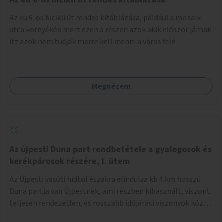
népszerűsíteni, a rendszer működésének leírására és a és a
Az eu 6-os bicikli út rendes kitáblázása, például a mozaik
jelentkezésre egy webapp szolgál. Feladatok
utca környékén mert ezen a részen azok akik először járnak
(finanszírozás): Marketing: óriásplakátok, weblap, rádió és
itt azok nem tudják merre kell menni a város felé
TV interjúk, stb. Weblap készítése Mobitelefonos
applikáció készítése a rendszer irányítására Pilot
implementáció
Megnézem
Az újpesti Duna part rendbetétele a gyalogosok és
kerékpárosok részére, I. ütem
Az Újpesti vasúti hídtól északra elindulva kb 4 km hosszú
Duna partja van Újpestnek, ami részben kihasznált, viszont
teljesen rendezetlen, és rosszabb időjárási viszonyok közt
szinte járhatatlan. Az első ütemben a Népsziget Újpesti