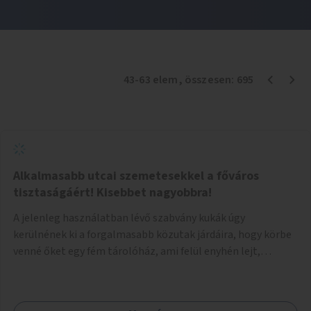
43
-
63
elem
, összesen:
695
Alkalmasabb utcai szemetesekkel a főváros
tisztaságáért! Kisebbet nagyobbra!
A jelenleg használatban lévő szabvány kukák úgy
kerülnének ki a forgalmasabb közutak járdáira, hogy körbe
venné őket egy fém tárolóház, ami felül enyhén lejt,
közepén kör/négyzet alakú nyílással, fölötte a fémház
födéme (teteje) óvja az esőtől, madaraktól a szemetest. A
kukák nyitott tetővel kerülnek a tárolóba, így a bedobott