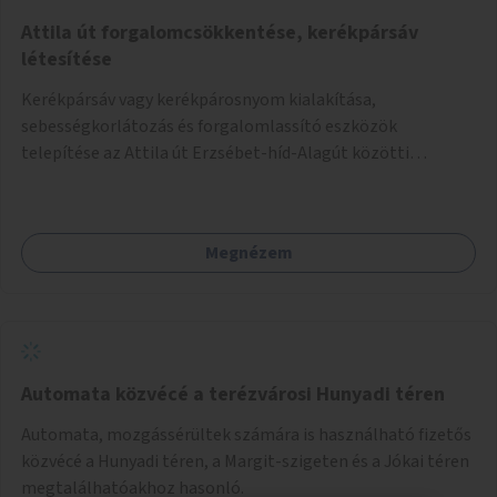
Attila út forgalomcsökkentése, kerékpársáv
létesítése
Kerékpársáv vagy kerékpárosnyom kialakítása,
sebességkorlátozás és forgalomlassító eszközök
telepítése az Attila út Erzsébet-híd-Alagút közötti
szakaszán.
Megnézem
Automata közvécé a terézvárosi Hunyadi téren
Automata, mozgássérültek számára is használható fizetős
közvécé a Hunyadi téren, a Margit-szigeten és a Jókai téren
megtalálhatóakhoz hasonló.