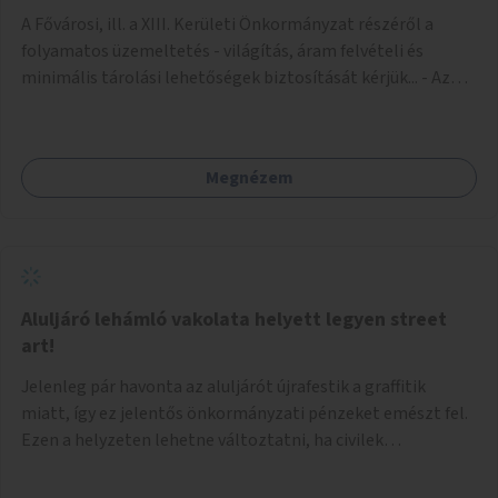
A Fővárosi, ill. a XIII. Kerületi Önkormányzat részéről a
folyamatos üzemeltetés - világítás, áram felvételi és
minimális tárolási lehetőségek biztosítását kérjük... - Az
igénybe venni kívánt fő falfelület - a Csanády u. felőli
lejárótól jobbra eső hosszú falrész... Ld.: foto melléklet az
aluljáróról... A technikai kialakítás úgy történhetne, hogy
Megnézem
faléc keret rendszer lenne néhány helyen a falakra rögzítve,
- az alkotások pedig különböző méretű Mdf-farost
lemezeken elkészülve felcsavarozhatóak lennének...
Ilymódon a kiállítás váltásokkor cserélhetők és az aluljáró
falaira közvetlenül nem kerülnek alkotások... Az aluljáró
végén található beugró (a telefonkészülékek voltak ott) -
Aluljáró lehámló vakolata helyett legyen street
átlátszó (plexi?) lemezekkel leválasztva, zárható kis
art!
kiállító térré kialakítva kisebb méretű alkotások számára...
Jelenleg pár havonta az aluljárót újrafestik a graffitik
Járulékosan a két (fő)lejáró korlátján figyelem felhívó
miatt, így ez jelentős önkormányzati pénzeket emészt fel.
feliratok elhelyezése...
Ezen a helyzeten lehetne változtatni, ha civilek
bevonásával legális street art fallá alakulna át. Az
önkormányzat adjon lehetőséget civileknek kialakítani egy