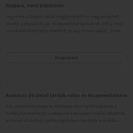
jelenhetnének meg alkalmat adva a bemutatkozásra -
Aluljáró, mint kiállítótér.
szélesebb körben való ismertségre. Ezek a teljesség igénye
Legyenek a főváros által meghirdetett és megrendezett
nélkül lehetnének: kortárs bútorok, világítás, játék,
kreatív pályázatok (pl: budapesti fotópályázat, stb.), majd
lakástextil, grafikai munkák, street art, szobrok,
ennek kiállítási helyszíneként az épp ki nem adott, üresen
térplasztikák stb.
álló önkormányzati üzlethelységek, elsősorban a
metróhoz vezető aluljáróknál lévő üzlethelyiségek
legyenek felhasználva.
Megnézem
Andrássy úti belső járdák roller és bicajmenteítése
Azt szeretném, hogy az Andrássy úton az Oktogon és a
Kodály Körönd közti szakaszon a középen lévő fő úttest és
a szervíz utak közti járdaszigeteken cseréljék le a járda
aszfalt burkolatát olyan fajta kis macskakövekre, mint