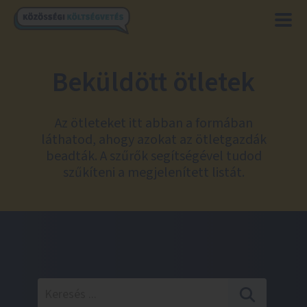
Beküldött ötletek
Az ötleteket itt abban a formában
láthatod, ahogy azokat az ötletgazdák
beadták. A szűrők segítségével tudod
szűkíteni a megjelenített listát.