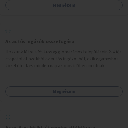
Megnézem
Az autós ingázók összefogása
Hozzunk létre a főváros agglomerációs településein 2-4 fős
csapatokat azokból az autós ingázókból, akik egymáshoz
közel élnek és minden nap azonos időben indulnak
munkába. Felváltva szállítják egymást egy főváros peremi
közlekedési csomópontba, onnan tömegközlekedéssel
jutnak el a munkahelyre. Délután ugyanitt találkoznak és az
Megnézem
aznapra kijelölt valamelyik szállító autóján hazamennek. A
rendszert egy mobil applikáció irányítja, amely regisztrálja
a jelentkezőket, megalakítja a csoportokat, irányítja a
csoportok tevékenységét (kijelöli a szállítókat), végzi az
adminisztrációt. A településeken az ingázók
szervezkedésének lehetőségét óriásplakáton lehetne
Az eu 6-os bicikli út rendes kitáblázása