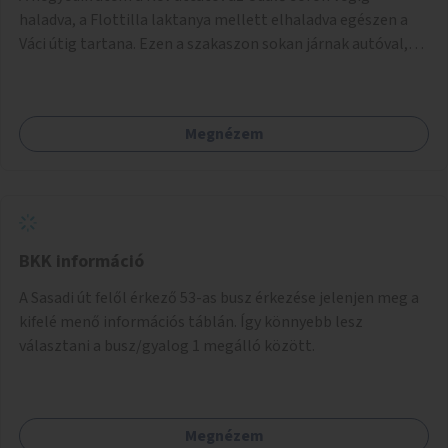
balesetveszélyes.
haladva, a Flottilla laktanya mellett elhaladva egészen a
Váci útig tartana. Ezen a szakaszon sokan járnak autóval,
tehát itt a sétány kialakítása tartós módon kell, hogy
megtörténjen. Sokan vannak, akik a helyi evezős klubokat
látogatják, de sokan csak a séta kedvéért és a kerékpározás
Megnézem
kedvéért járnak erre. Rossz időben ez a szakasz is részben
járhatatlan.
BKK információ
A Sasadi út felől érkező 53-as busz érkezése jelenjen meg a
kifelé menő információs táblán. Így könnyebb lesz
választani a busz/gyalog 1 megálló között.
Megnézem