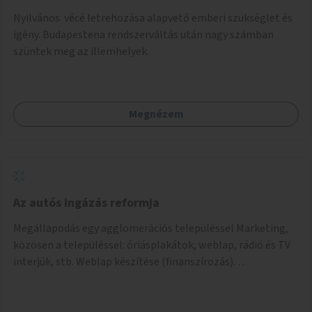
Nyilvános. vécé letrehozása alapvető emberi szükséglet és
igény. Budapestena rendszerváltás után nagy számban
szüntek meg az illemhelyek.
Megnézem
Az autós ingázás reformja
Megállapodás egy agglomerációs településsel Marketing,
közösen a településsel: óriásplakátok, weblap, rádió és TV
interjúk, stb. Weblap készítése (finanszírozás)
Mobitelefonos applikáció készítése a rendszer irányítására
(finanszírozás) Pilot implementáció megvalósítása