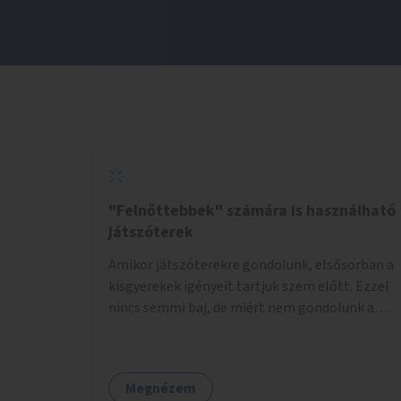
"Felnőttebbek" számára is használható
játszóterek
Amikor játszóterekre gondolunk, elsősorban a
kisgyerekek igényeit tartjuk szem előtt. Ezzel
nincs semmi baj, de miért nem gondolunk a
tinédzserekre, fiatal felnőttekre, felnőttekre
is? Minden korosztálynak lenne igénye arra,
hogy szórakozzon a szabadban, ám nincs erre
Megnézem
kialakított infrastruktúra. Az idősebb