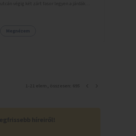
utcán végig két zárt fasor legyen a járdák
mellett.
Megnézem
1
-
21
elem
, összesen:
695
egfrissebb híreiről!