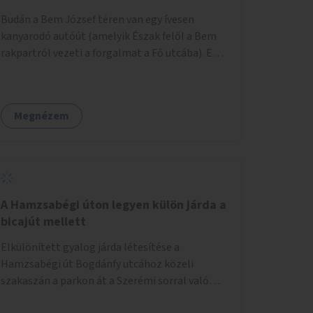
területtel, majd az Akotás utcán belüli
Budán a Bem József téren van egy ívesen
területtel.
kanyarodó autóút (amelyik Észak felől a Bem
rakpartról vezeti a forgalmat a Fő utcába). Ezt
az autós sávot kéne áthelyezni oly módon,
hogy az nem átszeli, hanem megkerüli a teret
először Keletről, aztán Dél felől, és így
Megnézem
megszüntetni a teret átlósan kettévágó utat.
Másrészt felszámolni a Bem tér Északi részén
lévő autóút Duna felé eső felét. Harmadrészt
sétáló utcává tenni a Bodrog utcát.
A Hamzsabégi úton legyen külön járda a
bicajút mellett
Elkülönített gyalog járda létesítése a
Hamzsabégi út Bogdánfy utcához közeli
szakaszán a parkon át a Szerémi sorral való
kereszteződésig. A kerékpárút Északi oldalára