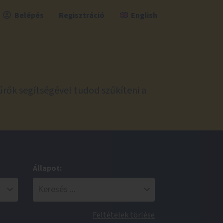
Belépés
Regisztráció
English
űrők segítségével tudod szűkíteni a
Állapot:
Feltételek törlése