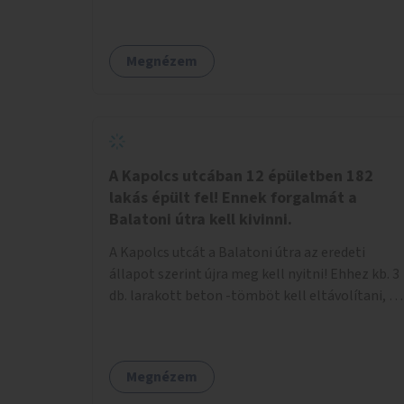
Megnézem
A Kapolcs utcában 12 épületben 182
lakás épült fel! Ennek forgalmát a
Balatoni útra kell kivinni.
A Kapolcs utcát a Balatoni útra az eredeti
állapot szerint újra meg kell nyitni! Ehhez kb. 3
db. larakott beton -tömböt kell eltávolítani, és
a meglévő villany-rendőrt kell ősszhangba
hozni, vagy szükség esetén azt ki kell azt
egészíteni! Így lehetővé válik a 12 épületben, a
Megnézem
182 db. új lakásban élőknek, hogy a
személyautójukkal biztonságosan és