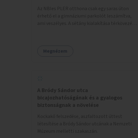
pénzbe, mert csak a táblát kellene hátrább
Az NBIes PLER otthona csak egy saras úton
tenni.
érhető el a gimnáziumi parkolót leszámítva,
ami veszélyes. A sétány kialakítása térkövezés
kis szegélyezéssel. Nem csak az Aréna nagy
számú látogatóját 710-1000 néző
meccsenként+ egyéb kulturális és kerületi
Megnézem
rendezvények, koncertek, bálok, jótékonysági
események, választási események -, a
sármentes, méltó megközelítést, de a közeli
játszótérre érkezőket is szolgálná. A sétány
megközelítéséig a Thököly út közösségi
közlekedéssel ( 236 busz, 50-es villamos) már
A Bródy Sándor utca
biztosított, a közvetlen gyalogutas elérés a
bicajozhatóságának és a gyalogos
projekt keretében nem került kialakításra.
biztonságnak a növelése
Kockakő felszedése, aszfaltozott úttest
létesítése a Bródy Sándor utcának a Nemzeti
Múzeum melletti szakaszán.