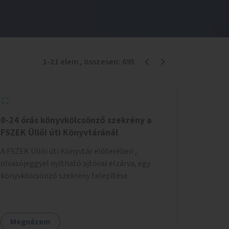
1
-
21
elem
, összesen:
695
0-24 órás könyvkölcsönző szekrény a
FSZEK Üllői úti Könyvtáránál
A FSZEK Üllői úti Könyvtár előterében ,
olvasójeggyel nyitható ajtóval elzárva, egy
könyvkölcsönző szekrény telepítése.
Megnézem