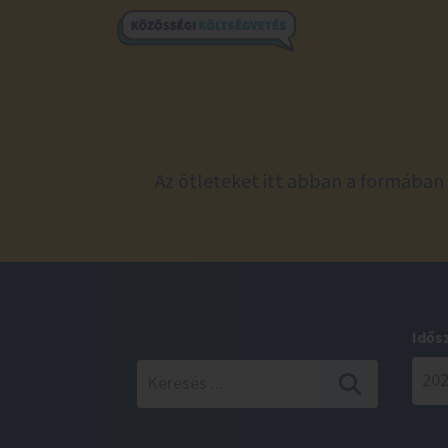
Az ötleteket itt abban a formában 
Idős