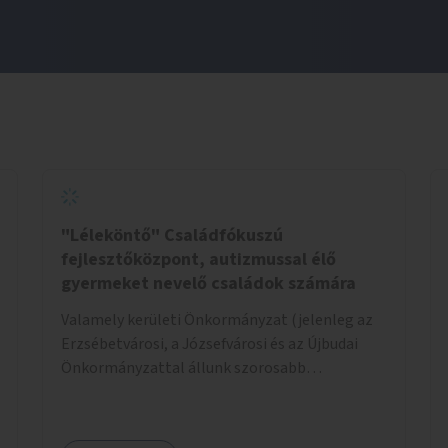
"Léleköntő" Családfókuszú
fejlesztőközpont, autizmussal élő
gyermeket nevelő családok számára
Valamely kerületi Önkormányzat (jelenleg az
Erzsébetvárosi, a Józsefvárosi és az Újbudai
Önkormányzattal állunk szorosabb
kapcsolatban) által felajánlott kb. 200nm-es
ingatlan lehetne alkalmas a program
helyszínéül. Egy konkrét helyszínt már