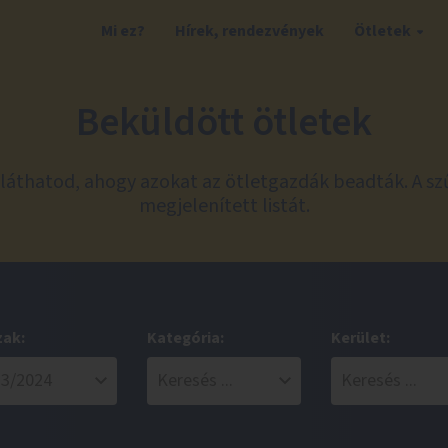
Mi ez?
Hírek, rendezvények
Ötletek
Beküldött ötletek
láthatod, ahogy azokat az ötletgazdák beadták. A sz
megjelenített listát.
zak:
Kategória:
Kerület: