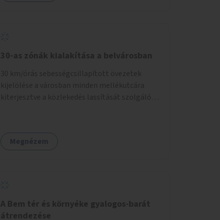
30-as zónák kialakítása a belvárosban
30 km/órás sebességcsillapított övezetek
kijelölése a városban minden mellékutcára
kiterjesztve a közlekedés lassítását szolgáló
fizikai beavatkozások megvalósításával,
egyben lehetővé téve ha a körülmények
engedik az egyirányú mellékutcák megnyitását
Megnézem
a kétirányú kerékpáros közlekedésnek.
Elsőként az Alkotás utca - Villányi út - Karolina
út - Hamzsabégi út - Szerémi út - Könyves K.
krt. - Hungária krt. - Róbert K. krt. - Vörösvári út
- Bécsi út - Margit krt. - Krisztina krt. - Alkotás
utca területen belüli zónák kijelölése. A
A Bem tér és környéke gyalogos-barát
program indulhat a Nagykörúton belüli
átrendezése