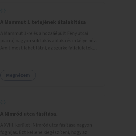
A Mammut 1 tetejének átalakítása
A Mammut 1-re és a hozzáépült Fény utcai
piacra) nagyon sok lakás ablaka és erkélye néz.
Amit most lehet látni, az szürke falfelületek,
amik elvették a kilátást. Amit lehetne: 1.
Füvesíteni a lapostetőt. (A Mammut környéke
Buda legszomogosabb része). 2. A nagy szürke
Megnézem
felületekre festeni egy látképet, amit azok
elvettek.
A Nimród utca fásítása.
A XVIII. kerületi Nimród utca fásítása nagyon
foghíjas. Ezt kellene kiegészíteni, hogy az