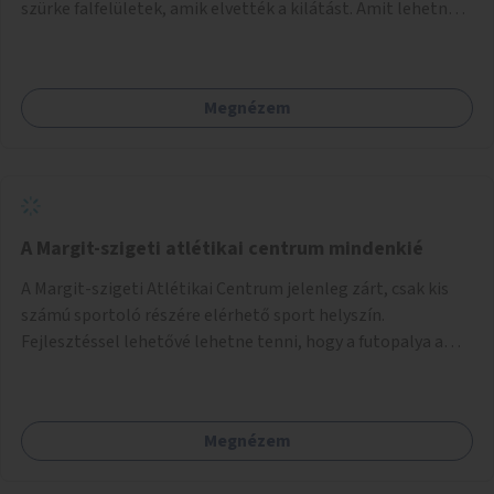
szürke falfelületek, amik elvették a kilátást. Amit lehetne:
1. Füvesíteni a lapostetőt. (A Mammut környéke Buda
legszomogosabb része). 2. A nagy szürke felületekre festeni
egy látképet, amit azok elvettek.
Megnézem
A Margit-szigeti atlétikai centrum mindenkié
A Margit-szigeti Atlétikai Centrum jelenleg zárt, csak kis
számú sportoló részére elérhető sport helyszín.
Fejlesztéssel lehetővé lehetne tenni, hogy a futopalya a
szabadidős sportolók részére is elérhetővé váljon,
beleertve a futókört és a füves pályát, kis focipályákat is.
Ehhez zárható tároló helyet, öltözőt, WC-t kell biztosítani.
Megnézem