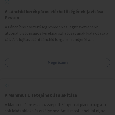
biztonságosan kerékpározható az Alagút, a Mészáros utca
és a Márvány utca is!
A Lánchíd kerékpáros elérhetőségének javítása
Pesten
A Lánchídhoz vezető legrövidebb és legközvetlenebb
útvonal biztonságos kerékpározhatóságának kialakítása a
cél. A felújítás utáni Lánchíd forgalmi rendjéről a
budapestiek dönthettek, amelyen a szavazók többsége a
kerékpárosbarát kialakításra tette a voksát - ezzel
megtörtént az első lépése annak, hogy a belváros
Megnézem
tengelyében is megerősödjön a Buda és Pest közötti
kerékpáros kapcsolat. Azonban a teljes siker eléréséhez
folytatásra van szükség, azaz a Lánchídra vezető utakon is
lehetővé kell tenni a kerékpárosbarát kialakítást. Legyen
biztonságosan kerékpározható a József Attila utca is!
A Mammut 1 tetejének átalakítása
A Mammut 1-re és a hozzáépült Fény utcai piacra) nagyon
sok lakás ablaka és erkélye néz. Amit most lehet látni, az