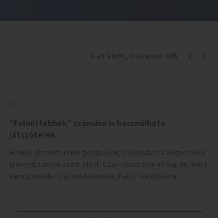
1
-
21
elem
, összesen:
695
"Felnőttebbek" számára is használható
játszóterek
Amikor játszóterekre gondolunk, elsősorban a kisgyerekek
igényeit tartjuk szem előtt. Ezzel nincs semmi baj, de miért
nem gondolunk a tinédzserekre, fiatal felnőttekre,
felnőttekre is? Minden korosztálynak lenne igénye arra,
hogy szórakozzon a szabadban, ám nincs erre kialakított
infrastruktúra. Az idősebb korosztályok játszóterének