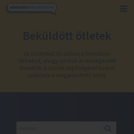
Beküldött ötletek
Az ötleteket itt abban a formában
láthatod, ahogy azokat az ötletgazdák
beadták. A szűrők segítségével tudod
szűkíteni a megjelenített listát.