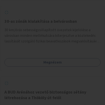
normál parkolóként is működhetnek.
30-as zónák kialakítása a belvárosban
30 km/órás sebességcsillapított övezetek kijelölése a
városban minden mellékutcára kiterjesztve a közlekedés
lassítását szolgáló fizikai beavatkozások megvalósításával,
egyben lehetővé téve ha a körülmények engedik az
egyirányú mellékutcák megnyitását a kétirányú kerékpáros
közlekedésnek. Elsőként az Alkotás utca - Villányi út -
Megnézem
Karolina út - Hamzsabégi út - Szerémi út - Könyves K. krt. -
Hungária krt. - Róbert K. krt. - Vörösvári út - Bécsi út -
Margit krt. - Krisztina krt. - Alkotás utca területen belüli
zónák kijelölése. A program indulhat a Nagykörúton belüli
területtel, majd az Akotás utcán belüli területtel.
A BUD Arénához vezető biztonságos sétány
létrehozása a Thököly út felől