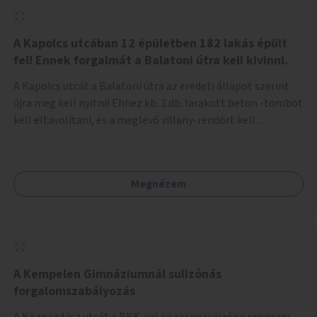
zötyögőssége elriassza a bringásokat a járdán
szálguldástól.
A Kapolcs utcában 12 épületben 182 lakás épült
fel! Ennek forgalmát a Balatoni útra kell kivinni.
A Kapolcs utcát a Balatoni útra az eredeti állapot szerint
újra meg kell nyitni! Ehhez kb. 3 db. larakott beton -tömböt
kell eltávolítani, és a meglévő villany-rendőrt kell
ősszhangba hozni, vagy szükség esetén azt ki kell azt
egészíteni! Így lehetővé válik a 12 épületben, a 182 db. új
lakásban élőknek, hogy a személyautójukkal
Megnézem
biztonságosan és egyszerűbben közlekedhessenek. A
kivitelezés becsült összege 12 millió Ft. Üdvözlettel: Buzna
Vilmos
A Kempelen Gimnáziumnál sulizónás
forgalomszabályozás
A Közgazdász utcát a BKK-val közösen sulizóna program