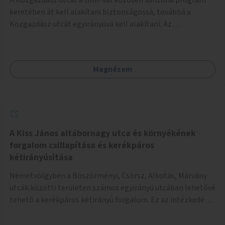
keretében át kell alakítani biztonságossá, továbbá a
Közgazdász utcát egyirányúvá kell alakítani. Az
egyirányúsításnál meg kell vizsgálni a Park utca forgalmát
is, mert akár összekapcsolható az egyirányusítás
kialakításával. A kettő között a Művelődés utca pedig
Megnézem
rendkívül balesetveszélyes és védett útszakasszá kell
nyilvánítani, stoptáblák! és 30km/h-ás
forgalomszabályozással! Kettő munkanem: sulizóna-
program és forgalomszabályozás (aktív/passzív) -
Közgazdász utca - Művelődés utca - Park utca tengelyen.
A Kiss János altábornagy utca és környékének
forgalom csillapítása és kerékpáros
kétirányúsítása
Németvölgyben a Böszörményi, Csörsz, Alkotás, Márvány
utcák közötti területen számos egyirányú utcában lehetővé
tehető a kerékpáros kétirányú forgalom. Ez az intézkedés
kiegészíthető 30-as zónával, hogy még inkább vonzó és
élhető legyen a környék.