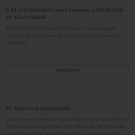
fenntartásához, évi 14-16 millió Ft-tal. A program hosszú
távú fenntarthatósága úgy lenne megvalósítható. hogy
0-24 órás könyvkölcsönző szekrény a FSZEK Üllői
részben "Támogató szolgálat" normatív támogatásából,
úti Könyvtáránál
részben pályázatokból, részben szülői hozzájárulásból,
A FSZEK Üllői úti Könyvtár előterében , olvasójeggyel
részben pedig a jelen pályázat által biztosított összegből.
nyitható ajtóval elzárva, egy könyvkölcsönző szekrény
A programban 8-10 szakember (gyógypedagógus,
telepítése.
pszichológus) működne közre. Fontos cél lenne, hogy
minden a programba bevont család az életminőségét
befolyásoló mértékű szakmai támogatást kapjon.
Megnézem
02. Nyúl utcai buszmegálló
Járda, vagy a síneken való biztonságos átjárás biztosítása. A
Nyúl utcai buszmegálló két zebra közé esik- Aki az Ezredes
utca felé szeretne menni, kénytelen a síneken keresztül