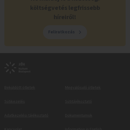
költségvetés legfrissebb
híreiről!
Feliratkozás
Beküldött ötletek
Megvalósuló ötletek
Sütikezelés
Sütitájékoztató
Adatkezelési tájékoztató
Dokumentumok
Kapcsolat
Information in English