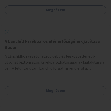
Megnézem
A Lánchíd kerékpáros elérhetőségének javítása
Budán
A Lánchídhoz vezető legrövidebb és legközvetlenebb
útvonal biztonságos kerékpározhatóságának kialakítása a
cél. A felújítás utáni Lánchíd forgalmi rendjéről a
budapestiek dönthettek, amelyen a szavazók többsége a
kerékpárosbarát kialakításra tette a voksát - ezzel
megtörtént az első lépése annak, hogy a belváros
Megnézem
tengelyében is megerősödjön a Buda és Pest közötti
kerékpáros kapcsolat. Azonban a teljes siker eléréséhez
folytatásra van szükség, azaz a Lánchídra vezető utakon is
lehetővé kell tenni a kerékpárosbarát kialakítást. Legyen