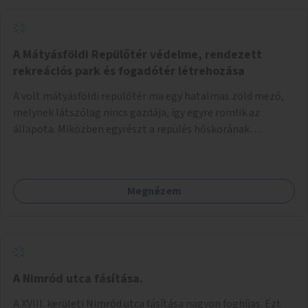
A Mátyásföldi Repülőtér védelme, rendezett
rekreációs park és fogadótér létrehozása
A volt mátyásföldi repülőtér ma egy hatalmas zöld mező,
melynek látszólag nincs gazdája, így egyre romlik az
állapota. Miközben egyrészt a repülés hőskorának
történelmi helyszíne, másrészt védett állatok lakhelye
(ürge, sisakos sáska), az emberek számára pedig kedvelt
kikapcsolódási helyszín: kocogók, kutyasétáltatók,
Megnézem
modellrepülők, sárkányeregetők, lovasok használják. A
Légcsavar utca felől szükség lenne fogadótér kialakítására
tájékoztató táblákkal az értékekről. A fogadótér fái alatt
kialakítható pihenőhely padokkal, kerékpártármaszokkal,
szemetesekkel, esőbeállóval, ami alkalmas kisebb
csoportok fogadására. A másik két bejárathoz is
A Nimród utca fásítása.
tájékoztató táblák kellenek, 1-1 pad, kuka, bringatámasz.
A XVIII. kerületi Nimród utca fásítása nagyon foghíjas. Ezt