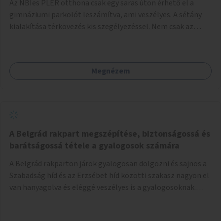
Az NBIes PLER otthona csak egy saras úton érhető el a
gimnáziumi parkolót leszámítva, ami veszélyes. A sétány
kialakítása térkövezés kis szegélyezéssel. Nem csak az
Aréna nagy számú látogatóját 710-1000 néző
meccsenként+ egyéb kulturális és kerületi rendezvények,
koncertek, bálok, jótékonysági események, választási
Megnézem
események -, a sármentes, méltó megközelítést, de a
közeli játszótérre érkezőket is szolgálná. A sétány
megközelítéséig a Thököly út közösségi közlekedéssel (
236 busz, 50-es villamos) már biztosított, a közvetlen
gyalogutas elérés a projekt keretében nem került
kialakításra.
A Belgrád rakpart megszépítése, biztonságossá és
barátságossá tétele a gyalogosok számára
A Belgrád rakparton járok gyalogosan dolgozni és sajnos a
Szabadság híd és az Erzsébet híd közötti szakasz nagyon el
van hanyagolva és eléggé veszélyes is a gyalogosoknak.
Ahol a MAHART épülete van, ott egy nagyon szűk járda van
és biztonsági korlát sincsen, hogy az autósoktól kicsit