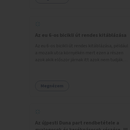
Az eu 6-os bicikli út rendes kitáblázása
Az eu 6-os bicikli út rendes kitáblázása, például
a mozaik utca környékén mert ezen a részen
azok akik először járnak itt azok nem tudják
merre kell menni a város felé
Megnézem
Az újpesti Duna part rendbetétele a
gyalogosok és kerékpárosok részére, III.