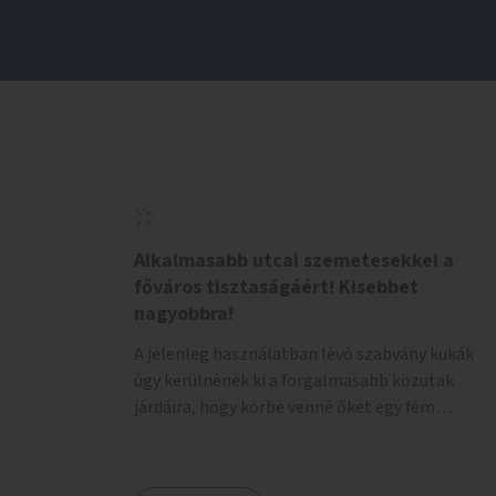
Alkalmasabb utcai szemetesekkel a
főváros tisztaságáért! Kisebbet
nagyobbra!
A jelenleg használatban lévő szabvány kukák
úgy kerülnének ki a forgalmasabb közutak
járdáira, hogy körbe venné őket egy fém
tárolóház, ami felül enyhén lejt, közepén
kör/négyzet alakú nyílással, fölötte a fémház
födéme (teteje) óvja az esőtől, madaraktól a