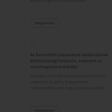
Margit-szigeten és a Jókai téren
megtalálhatóakhoz hasonló.
Megnézem
Az Kelenföldi pályaudvar aluljárójának
köztisztasági helyzete, valamint az
utasforgalom indokolja
Nyilvános. vécé letrehozása alapvető emberi
szükséglet és igény. Budapestena
rendszerváltás után nagy számban szüntek
meg az illemhelyek.
Megnézem