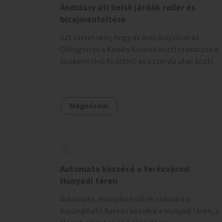
Andrássy úti belső járdák roller és
bicajmenteítése
Azt szeretném, hogy az Andrássy úton az
Oktogon és a Kodály Körönd közti szakaszon a
középen lévő fő úttest és a szervíz utak közti
járdaszigeteken cseréljék le a járda aszfalt
burkolatát olyan fajta kis macskakövekre, mint
amikkel ugyanezek a járdaszigetek a Kodály és
Megnézem
a Hősök tere közt vannak borítva.
Automata közvécé a terézvárosi
Hunyadi téren
Automata, mozgássérültek számára is
használható fizetős közvécé a Hunyadi téren, a