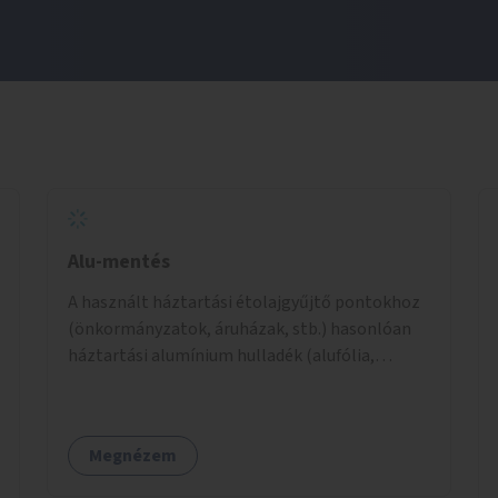
Alu-mentés
A használt háztartási étolajgyűjtő pontokhoz
(önkormányzatok, áruházak, stb.) hasonlóan
háztartási alumínium hulladék (alufólia,
fedőfólia joghurtospoharakról, halkonzerv,
kukoricakonzerv, sűrített tejes tubus, krémek
doboza, nem ép /gyűrött, szakadt/ italos alu
Megnézem
doboz, stb.) gyűjtőpontok létrehozása.