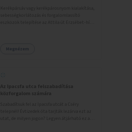
Kerékpársáv vagy kerékpárosnyom kialakítása,
sebességkorlátozás és forgalomlassító
eszközök telepítése az Attila út Erzsébet-híd-
Alagút közötti szakaszán.
Megnézem
Az Ipacsfa utca felszabadítása
közforgalom számára
Szabadítsuk fel az Ipacsfa utcát a Cséry
telepnél! Évtizedek óta tarjták lezárva ezt az
utat, de milyen jogon? Legyen átjárható ez az
utca is, mint bármelyik más!