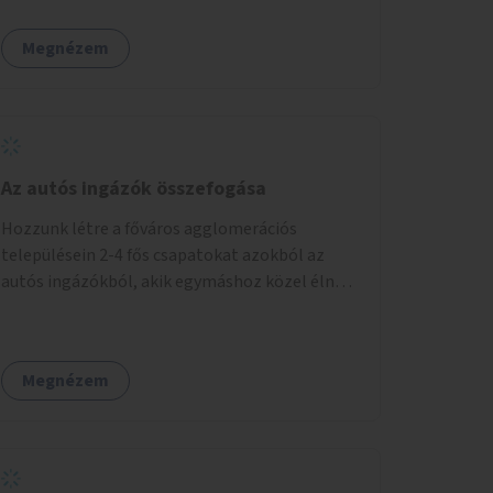
Megnézem
Az autós ingázók összefogása
Hozzunk létre a főváros agglomerációs
településein 2-4 fős csapatokat azokból az
autós ingázókból, akik egymáshoz közel élnek
és minden nap azonos időben indulnak
munkába. Felváltva szállítják egymást egy
főváros peremi közlekedési csomópontba,
Megnézem
onnan tömegközlekedéssel jutnak el a
munkahelyre. Délután ugyanitt találkoznak és
az aznapra kijelölt valamelyik szállító autóján
hazamennek. A rendszert egy mobil applikáció
irányítja, amely regisztrálja a jelentkezőket,