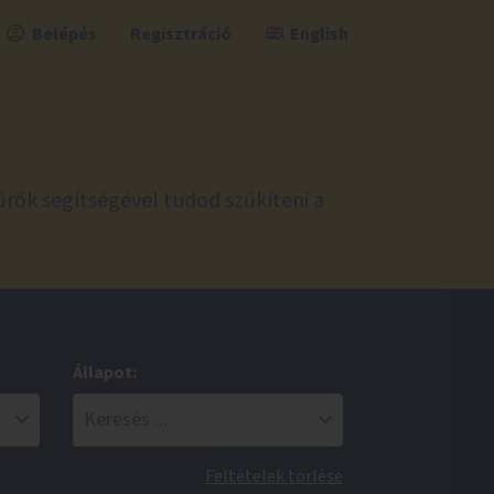
Belépés
Regisztráció
English
űrők segítségével tudod szűkíteni a
Állapot:
Feltételek törlése