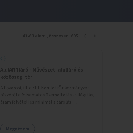
43
-
63
elem
, összesen:
695
AlulARTjáró - Művészeti aluljáró és
közösségi tér
A Fővárosi, ill. a XIII. Kerületi Önkormányzat
részéről a folyamatos üzemeltetés - világítás,
áram felvételi és minimális tárolási
lehetőségek biztosítását kérjük... - Az igénybe
venni kívánt fő falfelület - a Csanády u. felőli
lejárótól jobbra eső hosszú falrész... Ld.: foto
Megnézem
melléklet az aluljáróról... A technikai kialakítás