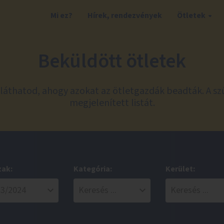
Mi ez?
Hírek, rendezvények
Ötletek
Beküldött ötletek
láthatod, ahogy azokat az ötletgazdák beadták. A sz
megjelenített listát.
zak:
Kategória:
Kerület: