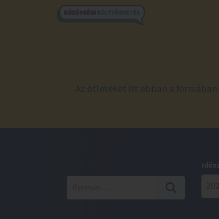
Az ötleteket itt abban a formában 
Idős