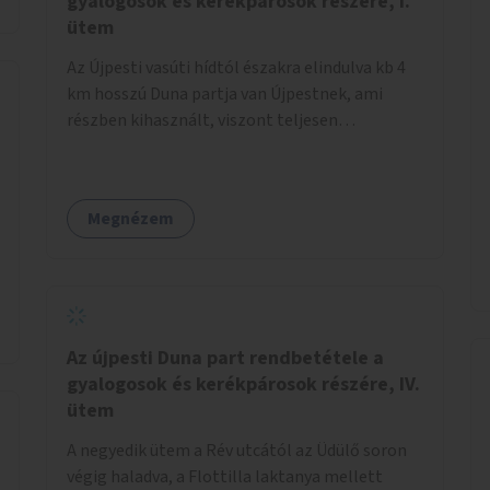
gyalogosok és kerékpárosok részére, I.
ütem
Az Újpesti vasúti hídtól északra elindulva kb 4
km hosszú Duna partja van Újpestnek, ami
részben kihasznált, viszont teljesen
rendezetlen, és rosszabb időjárási viszonyok
közt szinte járhatatlan. Az első ütemben a
Népsziget Újpesti oldalán, a Vasmacska
Megnézem
Halsütödével szemben, a Duna felé, a híd
lábánál, a jelenlegi földes és rendezetlen
parkolót kellene rendbe tenni, a
lehetőségekhez mérten. Itt kulturált
parkolóhely kialakítása lenne szükséges,
hiszen erre a területre sokan érkeznek autóval.
Az újpesti Duna part rendbetétele a
Innen elindulva észak felé a vasúti híd és az
gyalogosok és kerékpárosok részére, IV.
Észak-pesti Szennyvíztisztító Telep közötti
ütem
szakaszon, a Palotai-öböl mellett haladva,
A negyedik ütem a Rév utcától az Üdülő soron
legalább három méter széles, szilárd burkolatú
végig haladva, a Flottilla laktanya mellett
kerékpár és gyalogos sétányt lehetne