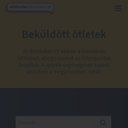
Beküldött ötletek
Az ötleteket itt abban a formában
láthatod, ahogy azokat az ötletgazdák
beadták. A szűrők segítségével tudod
szűkíteni a megjelenített listát.