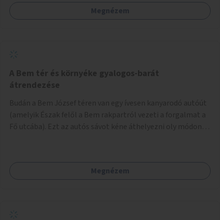
védve. Odébb meg fém rácsok vannak a lépcső felé illesztve
Megnézem
járda gyanánt, amik csúnyák, néhol korhadnak. A Szabadság
híd körüli résznél meg lehetne szüntetni a parkolósávot és
ki lehetne szélesíteni a járdát vagy esetleg a Duna felől a
korlátnál is lehet szélesíteni, emellett valamiféle
védőkorlátot is érdemes lenne tenni a fent említett részre.
Az Erzsébet híd alatt is limitált a hely, de ott mégis sokkal
A Bem tér és környéke gyalogos-barát
jobban el lehet férni a járdán. Valamilyen oknál fogva a
átrendezése
járda, ahol az Erzsébet hídhoz lehet jutni (A Szabadság
Budán a Bem József téren van egy ívesen kanyarodó autóút
hídtól), az nagy fokban lejt az úttest felé és emiatt ott is
(amelyik Észak felől a Bem rakpartról vezeti a forgalmat a
nehézkes a közlekedés, amit ki kellene egyenesíteni.
Fő utcába). Ezt az autós sávot kéne áthelyezni oly módon,
Lehetne akár padokat, zöld növényeket is odatenni, így
hogy az nem átszeli, hanem megkerüli a teret először
szebb lenne.
Keletről, aztán Dél felől, és így megszüntetni a teret
átlósan kettévágó utat. Másrészt felszámolni a Bem tér
Megnézem
Északi részén lévő autóút Duna felé eső felét. Harmadrészt
sétáló utcává tenni a Bodrog utcát.