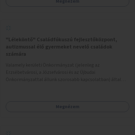
Megnézem
legtöbbször a kültéri edzőpályákat tekintik, ám könnyen
belátható, hogy az más fajta kikapcsolódást nyújt, mint a
hintázás, trambulinozás, libikókázás, stb. Éppen ezért azt
javaslom, hogy a rendelkezésre álló költségek
függvényében telepítsünk meglévő játszóterekre olyan
méretű játszótéri játékokat (pl. hinta, trambulin, libikóka,
"Léleköntő" Családfókuszú fejlesztőközpont,
stb), amelyeket tinédzserek és felnőttek is kényelmesen
autizmussal élő gyermeket nevelő családok
igénybe tudnak venni. Alternatív lehetőségként, vagy ezzel
számára
párhuzamosan meglévő játékokat is át lehet alakítani,
Valamely kerületi Önkormányzat (jelenleg az
például ha egy játszótéren több hinta van, egyet-kettőt
Erzsébetvárosi, a Józsefvárosi és az Újbudai
meg lehetne emelni, hogy magasabb emberek is
Önkormányzattal állunk szorosabb kapcsolatban) által
kényelmesen használhassák.
felajánlott kb. 200nm-es ingatlan lehetne alkalmas a
program helyszínéül. Egy konkrét helyszínt már
megtekintettünk a Kosztolányi Dezső térnél, amely mind
Megnézem
elhelyezkedése, mind beosztása szempontjából ideális
lehetne a célra. Az ingatlan felújítására és berendezésére a
pályázható összegből kb. 40-50 millió Ft-t lenne szükséges
költeni. A fennmaradó összeg hozzájárulhatna a program