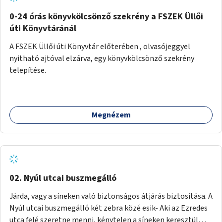
fenntartásához, évi 14-16 millió Ft-tal. A program hosszú
távú fenntarthatósága úgy lenne megvalósítható. hogy
0-24 órás könyvkölcsönző szekrény a FSZEK Üllői
részben "Támogató szolgálat" normatív támogatásából,
úti Könyvtáránál
részben pályázatokból, részben szülői hozzájárulásból,
A FSZEK Üllői úti Könyvtár előterében , olvasójeggyel
részben pedig a jelen pályázat által biztosított összegből.
nyitható ajtóval elzárva, egy könyvkölcsönző szekrény
A programban 8-10 szakember (gyógypedagógus,
telepítése.
pszichológus) működne közre. Fontos cél lenne, hogy
minden a programba bevont család az életminőségét
befolyásoló mértékű szakmai támogatást kapjon.
Megnézem
02. Nyúl utcai buszmegálló
Járda, vagy a síneken való biztonságos átjárás biztosítása. A
Nyúl utcai buszmegálló két zebra közé esik- Aki az Ezredes
utca felé szeretne menni, kénytelen a síneken keresztül