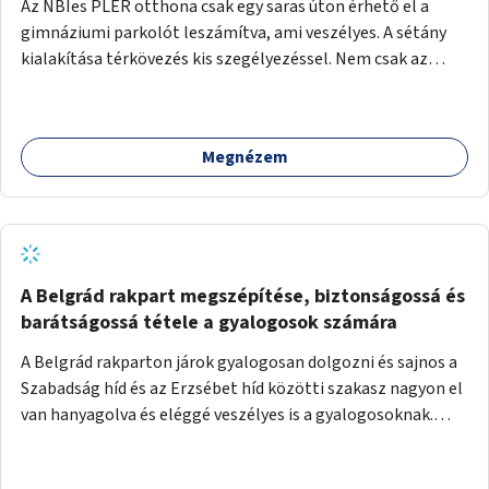
Az NBIes PLER otthona csak egy saras úton érhető el a
gimnáziumi parkolót leszámítva, ami veszélyes. A sétány
kialakítása térkövezés kis szegélyezéssel. Nem csak az
Aréna nagy számú látogatóját 710-1000 néző
meccsenként+ egyéb kulturális és kerületi rendezvények,
koncertek, bálok, jótékonysági események, választási
Megnézem
események -, a sármentes, méltó megközelítést, de a
közeli játszótérre érkezőket is szolgálná. A sétány
megközelítéséig a Thököly út közösségi közlekedéssel (
236 busz, 50-es villamos) már biztosított, a közvetlen
gyalogutas elérés a projekt keretében nem került
kialakításra.
A Belgrád rakpart megszépítése, biztonságossá és
barátságossá tétele a gyalogosok számára
A Belgrád rakparton járok gyalogosan dolgozni és sajnos a
Szabadság híd és az Erzsébet híd közötti szakasz nagyon el
van hanyagolva és eléggé veszélyes is a gyalogosoknak.
Ahol a MAHART épülete van, ott egy nagyon szűk járda van
és biztonsági korlát sincsen, hogy az autósoktól kicsit