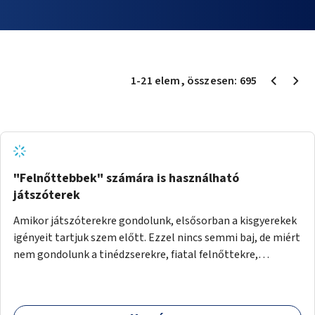
1
-
21
elem
, összesen:
695
"Felnőttebbek" számára is használható
játszóterek
Amikor játszóterekre gondolunk, elsősorban a kisgyerekek
igényeit tartjuk szem előtt. Ezzel nincs semmi baj, de miért
nem gondolunk a tinédzserekre, fiatal felnőttekre,
felnőttekre is? Minden korosztálynak lenne igénye arra,
hogy szórakozzon a szabadban, ám nincs erre kialakított
infrastruktúra. Az idősebb korosztályok játszóterének