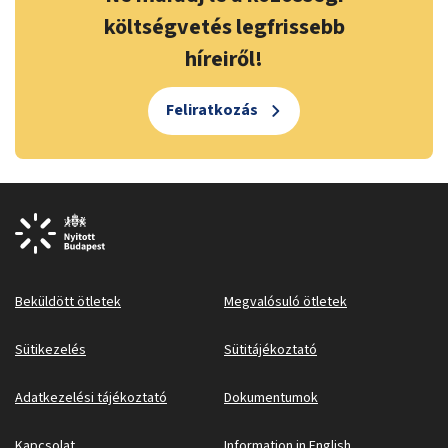
költségvetés legfrissebb
híreiről!
Feliratkozás
Beküldött ötletek
Megvalósuló ötletek
Sütikezelés
Sütitájékoztató
Adatkezelési tájékoztató
Dokumentumok
Kapcsolat
Information in English