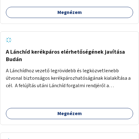
Megnézem
A Lánchíd kerékpáros elérhetőségének javítása
Budán
A Lánchídhoz vezető legrövidebb és legközvetlenebb
útvonal biztonságos kerékpározhatóságának kialakítása a
cél. A felújítás utáni Lánchíd forgalmi rendjéről a
budapestiek dönthettek, amelyen a szavazók többsége a
kerékpárosbarát kialakításra tette a voksát - ezzel
megtörtént az első lépése annak, hogy a belváros
Megnézem
tengelyében is megerősödjön a Buda és Pest közötti
kerékpáros kapcsolat. Azonban a teljes siker eléréséhez
folytatásra van szükség, azaz a Lánchídra vezető utakon is
lehetővé kell tenni a kerékpárosbarát kialakítást. Legyen