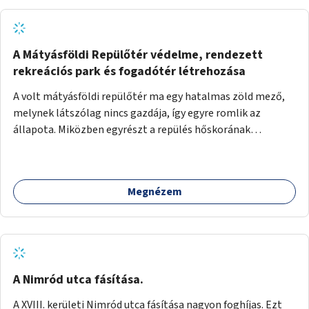
A Mátyásföldi Repülőtér védelme, rendezett
rekreációs park és fogadótér létrehozása
A volt mátyásföldi repülőtér ma egy hatalmas zöld mező,
melynek látszólag nincs gazdája, így egyre romlik az
állapota. Miközben egyrészt a repülés hőskorának
történelmi helyszíne, másrészt védett állatok lakhelye
(ürge, sisakos sáska), az emberek számára pedig kedvelt
kikapcsolódási helyszín: kocogók, kutyasétáltatók,
Megnézem
modellrepülők, sárkányeregetők, lovasok használják. A
Légcsavar utca felől szükség lenne fogadótér kialakítására
tájékoztató táblákkal az értékekről. A fogadótér fái alatt
kialakítható pihenőhely padokkal, kerékpártármaszokkal,
szemetesekkel, esőbeállóval, ami alkalmas kisebb
csoportok fogadására. A másik két bejárathoz is
A Nimród utca fásítása.
tájékoztató táblák kellenek, 1-1 pad, kuka, bringatámasz.
A XVIII. kerületi Nimród utca fásítása nagyon foghíjas. Ezt