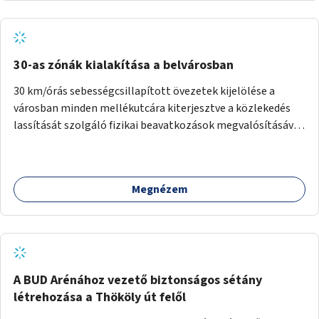
normál parkolóként is működhetnek.
30-as zónák kialakítása a belvárosban
30 km/órás sebességcsillapított övezetek kijelölése a
városban minden mellékutcára kiterjesztve a közlekedés
lassítását szolgáló fizikai beavatkozások megvalósításával,
egyben lehetővé téve ha a körülmények engedik az
egyirányú mellékutcák megnyitását a kétirányú kerékpáros
közlekedésnek. Elsőként az Alkotás utca - Villányi út -
Megnézem
Karolina út - Hamzsabégi út - Szerémi út - Könyves K. krt. -
Hungária krt. - Róbert K. krt. - Vörösvári út - Bécsi út -
Margit krt. - Krisztina krt. - Alkotás utca területen belüli
zónák kijelölése. A program indulhat a Nagykörúton belüli
területtel, majd az Akotás utcán belüli területtel.
A BUD Arénához vezető biztonságos sétány
létrehozása a Thököly út felől