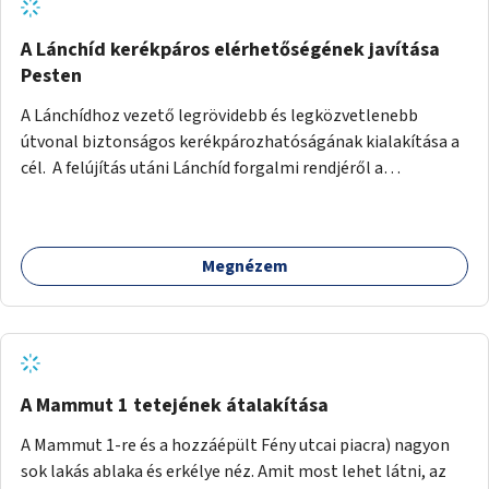
biztonságosan kerékpározható az Alagút, a Mészáros utca
és a Márvány utca is!
A Lánchíd kerékpáros elérhetőségének javítása
Pesten
A Lánchídhoz vezető legrövidebb és legközvetlenebb
útvonal biztonságos kerékpározhatóságának kialakítása a
cél. A felújítás utáni Lánchíd forgalmi rendjéről a
budapestiek dönthettek, amelyen a szavazók többsége a
kerékpárosbarát kialakításra tette a voksát - ezzel
megtörtént az első lépése annak, hogy a belváros
Megnézem
tengelyében is megerősödjön a Buda és Pest közötti
kerékpáros kapcsolat. Azonban a teljes siker eléréséhez
folytatásra van szükség, azaz a Lánchídra vezető utakon is
lehetővé kell tenni a kerékpárosbarát kialakítást. Legyen
biztonságosan kerékpározható a József Attila utca is!
A Mammut 1 tetejének átalakítása
A Mammut 1-re és a hozzáépült Fény utcai piacra) nagyon
sok lakás ablaka és erkélye néz. Amit most lehet látni, az