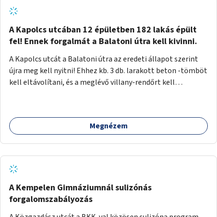
zötyögőssége elriassza a bringásokat a járdán
szálguldástól.
A Kapolcs utcában 12 épületben 182 lakás épült
fel! Ennek forgalmát a Balatoni útra kell kivinni.
A Kapolcs utcát a Balatoni útra az eredeti állapot szerint
újra meg kell nyitni! Ehhez kb. 3 db. larakott beton -tömböt
kell eltávolítani, és a meglévő villany-rendőrt kell
ősszhangba hozni, vagy szükség esetén azt ki kell azt
egészíteni! Így lehetővé válik a 12 épületben, a 182 db. új
lakásban élőknek, hogy a személyautójukkal
Megnézem
biztonságosan és egyszerűbben közlekedhessenek. A
kivitelezés becsült összege 12 millió Ft. Üdvözlettel: Buzna
Vilmos
A Kempelen Gimnáziumnál sulizónás
forgalomszabályozás
A Közgazdász utcát a BKK-val közösen sulizóna program