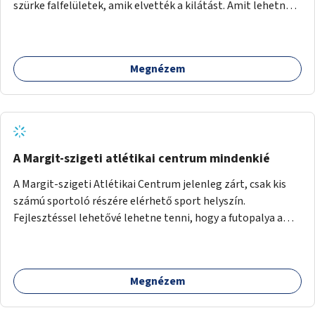
szürke falfelületek, amik elvették a kilátást. Amit lehetne:
1. Füvesíteni a lapostetőt. (A Mammut környéke Buda
legszomogosabb része). 2. A nagy szürke felületekre festeni
egy látképet, amit azok elvettek.
Megnézem
A Margit-szigeti atlétikai centrum mindenkié
A Margit-szigeti Atlétikai Centrum jelenleg zárt, csak kis
számú sportoló részére elérhető sport helyszín.
Fejlesztéssel lehetővé lehetne tenni, hogy a futopalya a
szabadidős sportolók részére is elérhetővé váljon,
beleertve a futókört és a füves pályát, kis focipályákat is.
Ehhez zárható tároló helyet, öltözőt, WC-t kell biztosítani.
Megnézem