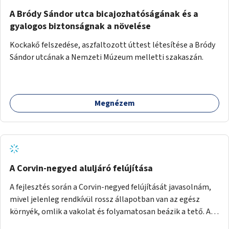
A Bródy Sándor utca bicajozhatóságának és a
gyalogos biztonságnak a növelése
Kockakő felszedése, aszfaltozott úttest létesítése a Bródy
Sándor utcának a Nemzeti Múzeum melletti szakaszán.
Megnézem
A Corvin-negyed aluljáró felújítása
A fejlesztés során a Corvin-negyed felújítását javasolnám,
mivel jelenleg rendkívül rossz állapotban van az egész
környék, omlik a vakolat és folyamatosan beázik a tető. A
projekt során egy teljes újraburkolást javasolnék,