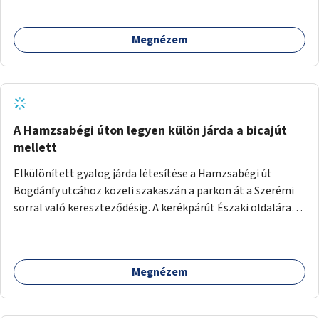
megcsináltatnám a vízelvezetést, felújítanám a nyilvános
WC-t, valamint térfigyelő kamerákat helyeznék el a
Megnézem
biztonságos környezet megteremtéséért.
A Hamzsabégi úton legyen külön járda a bicajút
mellett
Elkülönített gyalog járda létesítése a Hamzsabégi út
Bogdánfy utcához közeli szakaszán a parkon át a Szerémi
sorral való kereszteződésig. A kerékpárút Északi oldalára
kerüljön egy rendesen kiépített járda a dekoratív de buktató
betonkörök helyett, ami színében elkülönül a bringaúttól
(de szinTben nem, mert sötétben a kivilágítatlan
Megnézem
szakaszon könnyű lenne elesni a peremben). Még jobb
lenne, ha a kerékpárút tükörsima aszfalt burkolatot kapna,
és a gyalogjárda lenne a durva felületű, térköves, hogy a