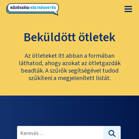
Beküldött ötletek
Az ötleteket itt abban a formában
láthatod, ahogy azokat az ötletgazdák
beadták. A szűrők segítségével tudod
szűkíteni a megjelenített listát.