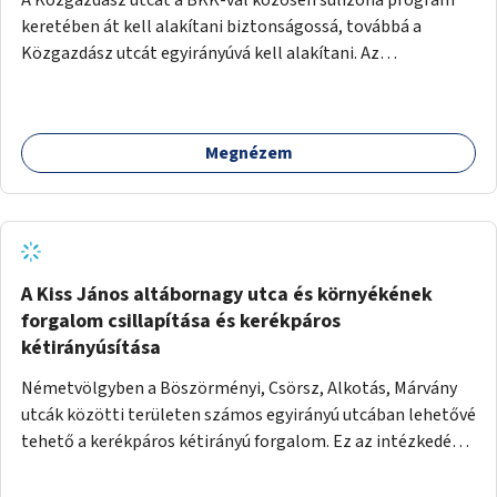
keretében át kell alakítani biztonságossá, továbbá a
Közgazdász utcát egyirányúvá kell alakítani. Az
egyirányúsításnál meg kell vizsgálni a Park utca forgalmát
is, mert akár összekapcsolható az egyirányusítás
kialakításával. A kettő között a Művelődés utca pedig
Megnézem
rendkívül balesetveszélyes és védett útszakasszá kell
nyilvánítani, stoptáblák! és 30km/h-ás
forgalomszabályozással! Kettő munkanem: sulizóna-
program és forgalomszabályozás (aktív/passzív) -
Közgazdász utca - Művelődés utca - Park utca tengelyen.
A Kiss János altábornagy utca és környékének
forgalom csillapítása és kerékpáros
kétirányúsítása
Németvölgyben a Böszörményi, Csörsz, Alkotás, Márvány
utcák közötti területen számos egyirányú utcában lehetővé
tehető a kerékpáros kétirányú forgalom. Ez az intézkedés
kiegészíthető 30-as zónával, hogy még inkább vonzó és
élhető legyen a környék.