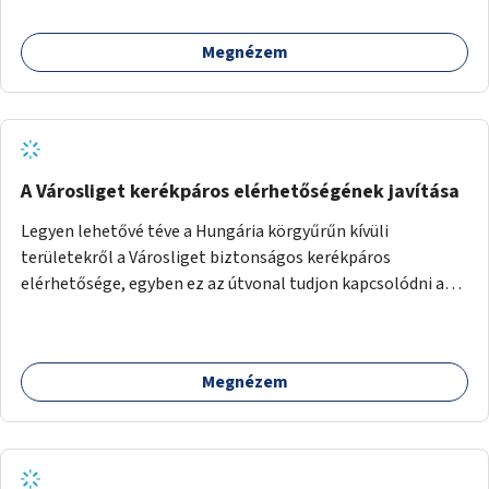
Megnézem
A Városliget kerékpáros elérhetőségének javítása
Legyen lehetővé téve a Hungária körgyűrűn kívüli
területekről a Városliget biztonságos kerékpáros
elérhetősége, egyben ez az útvonal tudjon kapcsolódni a
belváros felől érkező, már meglévő kerékpáros
útvonalakhoz is. Lehetséges kialakítások: 1. Ajtósi Dürer sor
kerékpárosbaráttá alakítása a Korong utcától kezdődően a
Megnézem
Dózsa György útig, és kapcsolatot kell biztosítani az István
utca és a Dembinszky utca felé (irányhelyesen) 2. Róna
utcától kezdődően az Erzsébet királyné útja a Zichy Mihály
útig, majd a Városliget belváros felé eső oldalán a Zichy