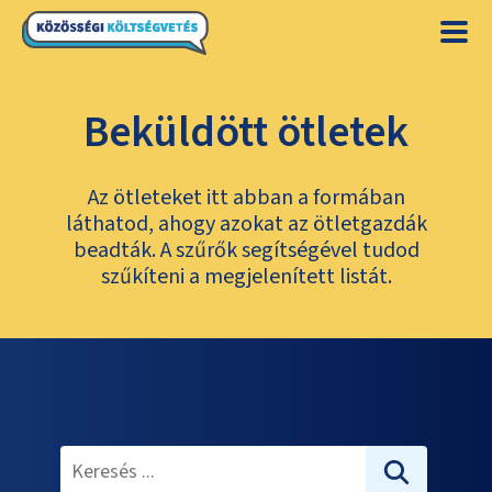
Beküldött ötletek
Az ötleteket itt abban a formában
láthatod, ahogy azokat az ötletgazdák
beadták. A szűrők segítségével tudod
szűkíteni a megjelenített listát.