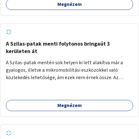
Megnézem
A Szilas-patak menti folytonos bringaút 3
kerületen át
A Szilas-patak mentén sok helyen ki lett alakítva már a
gyalogos, illetve a mikromobilitási eszközökkel való
közlekedés lehetősége, ám ezek nem érnek össze. Az
önkormányzat segítse, hogy a 4., a 15. és a 16. kerületi
szakaszok folytonossá válhassanak. Válasszon ki egy olyan
részt, amire hatásköre van és a költségvetési lehetőségek
Megnézem
keretéig valósítsa is meg.