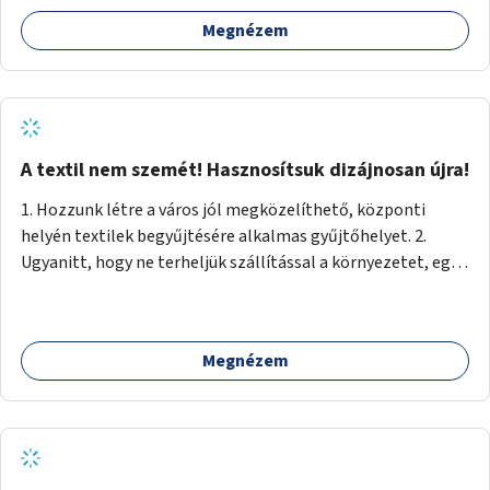
Megnézem
A textil nem szemét! Hasznosítsuk dizájnosan újra!
1. Hozzunk létre a város jól megközelíthető, központi
helyén textilek begyűjtésére alkalmas gyűjtőhelyet. 2.
Ugyanitt, hogy ne terheljük szállítással a környezetet, egy
textilválogató, -tisztító, -feldolgozó üzemet, ahol
megváltozott munkaképességűek (is) dolgozhatnak. 3.
Ugyanitt egy utcára nyíló bemutatótermet és üzletet, ahol
Megnézem
az elkészült termékek megnézhetők, megvásárolhatók.
(+webáruház) (Kb. min. 100 nm önkormányzati tulajdonú
helyiség szükséges.) A folyamat: 1. Válogatás 2. Mosás (A
még használható darabokat értékesíteni lehet az
üzletben.) 3. A textilek darabolása kisebb-nagyobb