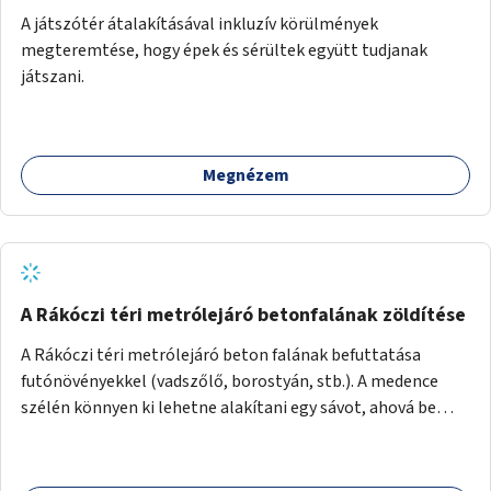
A játszótér átalakításával inkluzív körülmények
megteremtése, hogy épek és sérültek együtt tudjanak
játszani.
Megnézem
A Rákóczi téri metrólejáró betonfalának zöldítése
A Rákóczi téri metrólejáró beton falának befuttatása
futónövényekkel (vadszőlő, borostyán, stb.). A medence
szélén könnyen ki lehetne alakítani egy sávot, ahová be
lehetne ültetni a futónövényeket.