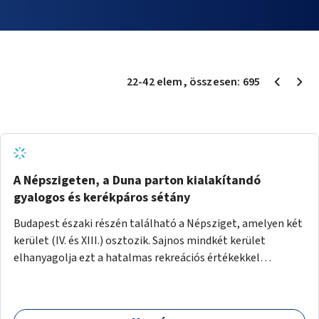
22
-
42
elem
, összesen:
695
A Népszigeten, a Duna parton kialakítandó
gyalogos és kerékpáros sétány
Budapest északi részén található a Népsziget, amelyen két
kerület (IV. és XIII.) osztozik. Sajnos mindkét kerület
elhanyagolja ezt a hatalmas rekreációs értékekkel
rendelkező területet. A sziget déli csúcsát a Meder utca
felől a gyalogos és kerékpáros forgalom egy gyalogos hídon
keresztül érheti el. Innen egy eléggé rossz állapotú