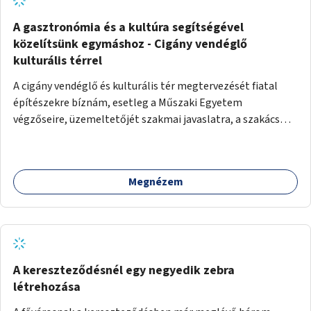
A gasztronómia és a kultúra segítségével
közelítsünk egymáshoz - Cigány vendéglő
kulturális térrel
A cigány vendéglő és kulturális tér megtervezését fiatal
építészekre bíznám, esetleg a Műszaki Egyetem
végzőseire, üzemeltetőjét szakmai javaslatra, a szakács
kiválasztását főzőverseny meghirdetésével. A vendéglő
kulturális tér is, talpraesett, elhivatott üzemeltetővel. A
hagyományos cigányzene mellett, koncertek, gitárestek,
Megnézem
jazz művészek, roma diákok fellépései színesítenék a
vendéglő atmoszféráját. Segítségül hívnám Molnár Áron
Noár-t, a társadalmi ügyeket támogató színész aktivistát,
a FreeSZFE hallgatóit, tanárait, teret adva az ő
kibontakozásuknak is. Színes, változatos műsor mellett
baráti körök alakulhatnak, hiszen a kultúra óriási kovász. A
A kereszteződésnél egy negyedik zebra
falakat nagy cigány festők, Péli Tamás, Szentandrássy
létrehozása
István 1-1 műve díszítené. Kortárs cigány művészek