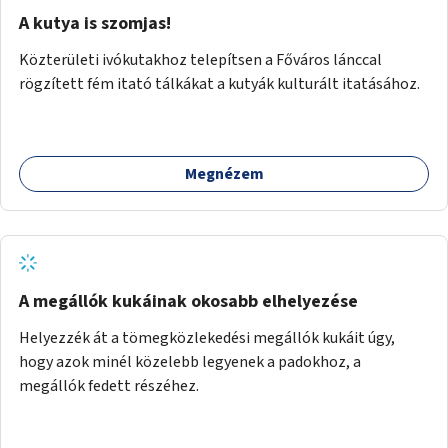
A kutya is szomjas!
Közterületi ivókutakhoz telepítsen a Főváros lánccal
rögzített fém itató tálkákat a kutyák kulturált itatásához.
Megnézem
A megállók kukáinak okosabb elhelyezése
Helyezzék át a tömegközlekedési megállók kukáit úgy,
hogy azok minél közelebb legyenek a padokhoz, a
megállók fedett részéhez.