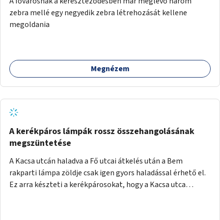
A fővárosnak a kereszteződésben már meglévő három
festményei mellett, L. Ritók Nóra (Igazgyöngy)
zebra mellé egy negyedik zebra létrehozását kellene
gyermekeinek elismert rajzaiból időszaki kiállítás is helyet
megoldania
kaphatna a térben. Segítségül Józsefváros önkormányzata,
a Fővárosi Roma Oktatási és Kulturális Központ szóba
jöhet.
Megnézem
A kerékpáros lámpák rossz összehangolásának
megszüntetése
A Kacsa utcán haladva a Fő utcai átkelés után a Bem
rakparti lámpa zöldje csak igen gyors haladással érhető el.
Ez arra készteti a kerékpárosokat, hogy a Kacsa utca
legalsó szakaszán végigszáguldjanak. Sajnos ráadásul ez a
szakasz a járdán vezet, a gyalogosokkal meg van osztva, így
különösen nagy a balesetveszély. A helyzet az ellenkező