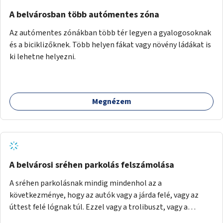
Mihály útról kapcsolatot kell létesíteni a Damjanich utca
felé.
A belvárosban több autómentes zóna
Az autómentes zónákban több tér legyen a gyalogosoknak
és a biciklizőknek. Több helyen fákat vagy növény ládákat is
ki lehetne helyezni.
Megnézem
A belvárosi sréhen parkolás felszámolása
A sréhen parkolásnak mindig mindenhol az a
következménye, hogy az autók vagy a járda felé, vagy az
úttest felé lógnak túl. Ezzel vagy a trolibuszt, vagy a
járókelőket akadályozva. Be kéne látni, hogy egy városban