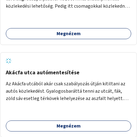
akciók, Fővárossal, kerületi összefogásokkal. Legyen
közlekedési lehetőség. Pedig itt csomagokkal közlekednek
elismerő díj az adó 1%-ot begyűjtő civil szervezeteknek,
(sokszor idős) emberek ezrével naponta. A metróban eleve
vagy más ösztönző játék erre.
2 lépcsősort kell megtenni felfelé/lefelé az utcaszintre,
hogy aztán több lépcsősort kelljen megtenni lefelé/felfelé
Megnézem
a buszpályaudvarra.
Akácfa utca autómentesítése
Az Akácfa utcából akár csak szabályozás útján kitiltani az
autós közlekedést. Gyalogosbaráttá tenni az utcát, fák,
zöld sáv esetleg térkövek lehelyezése az aszfalt helyett.
Viszont ez biztos túllépi a költségkeretet, ezért az is
haladás lenne, ha csak nem járnának itt autók.
Megnézem