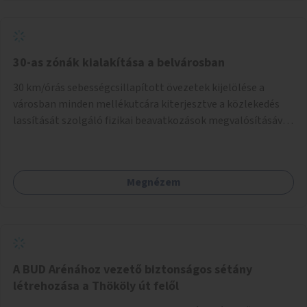
normál parkolóként is működhetnek.
30-as zónák kialakítása a belvárosban
30 km/órás sebességcsillapított övezetek kijelölése a
városban minden mellékutcára kiterjesztve a közlekedés
lassítását szolgáló fizikai beavatkozások megvalósításával,
egyben lehetővé téve ha a körülmények engedik az
egyirányú mellékutcák megnyitását a kétirányú kerékpáros
közlekedésnek. Elsőként az Alkotás utca - Villányi út -
Megnézem
Karolina út - Hamzsabégi út - Szerémi út - Könyves K. krt. -
Hungária krt. - Róbert K. krt. - Vörösvári út - Bécsi út -
Margit krt. - Krisztina krt. - Alkotás utca területen belüli
zónák kijelölése. A program indulhat a Nagykörúton belüli
területtel, majd az Akotás utcán belüli területtel.
A BUD Arénához vezető biztonságos sétány
létrehozása a Thököly út felől