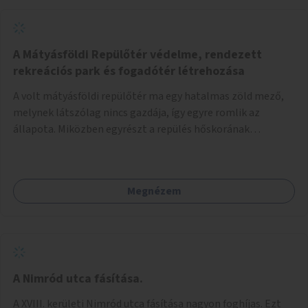
A Mátyásföldi Repülőtér védelme, rendezett
rekreációs park és fogadótér létrehozása
A volt mátyásföldi repülőtér ma egy hatalmas zöld mező,
melynek látszólag nincs gazdája, így egyre romlik az
állapota. Miközben egyrészt a repülés hőskorának
történelmi helyszíne, másrészt védett állatok lakhelye
(ürge, sisakos sáska), az emberek számára pedig kedvelt
kikapcsolódási helyszín: kocogók, kutyasétáltatók,
Megnézem
modellrepülők, sárkányeregetők, lovasok használják. A
Légcsavar utca felől szükség lenne fogadótér kialakítására
tájékoztató táblákkal az értékekről. A fogadótér fái alatt
kialakítható pihenőhely padokkal, kerékpártármaszokkal,
szemetesekkel, esőbeállóval, ami alkalmas kisebb
csoportok fogadására. A másik két bejárathoz is
A Nimród utca fásítása.
tájékoztató táblák kellenek, 1-1 pad, kuka, bringatámasz.
A XVIII. kerületi Nimród utca fásítása nagyon foghíjas. Ezt