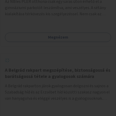
Az NBIes PLER otthona csak egy saras úton érhető el a
gimnáziumi parkolót leszámítva, ami veszélyes. A sétány
kialakítása térkövezés kis szegélyezéssel. Nem csak az
Aréna nagy számú látogatóját 710-1000 néző
meccsenként+ egyéb kulturális és kerületi rendezvények,
koncertek, bálok, jótékonysági események, választási
Megnézem
események -, a sármentes, méltó megközelítést, de a
közeli játszótérre érkezőket is szolgálná. A sétány
megközelítéséig a Thököly út közösségi közlekedéssel (
236 busz, 50-es villamos) már biztosított, a közvetlen
gyalogutas elérés a projekt keretében nem került
kialakításra.
A Belgrád rakpart megszépítése, biztonságossá és
barátságossá tétele a gyalogosok számára
A Belgrád rakparton járok gyalogosan dolgozni és sajnos a
Szabadság híd és az Erzsébet híd közötti szakasz nagyon el
van hanyagolva és eléggé veszélyes is a gyalogosoknak.
Ahol a MAHART épülete van, ott egy nagyon szűk járda van
és biztonsági korlát sincsen, hogy az autósoktól kicsit