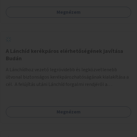
Megnézem
A Lánchíd kerékpáros elérhetőségének javítása
Budán
A Lánchídhoz vezető legrövidebb és legközvetlenebb
útvonal biztonságos kerékpározhatóságának kialakítása a
cél. A felújítás utáni Lánchíd forgalmi rendjéről a
budapestiek dönthettek, amelyen a szavazók többsége a
kerékpárosbarát kialakításra tette a voksát - ezzel
megtörtént az első lépése annak, hogy a belváros
Megnézem
tengelyében is megerősödjön a Buda és Pest közötti
kerékpáros kapcsolat. Azonban a teljes siker eléréséhez
folytatásra van szükség, azaz a Lánchídra vezető utakon is
lehetővé kell tenni a kerékpárosbarát kialakítást. Legyen