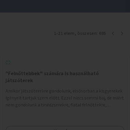
1
-
21
elem
, összesen:
695
"Felnőttebbek" számára is használható
játszóterek
Amikor játszóterekre gondolunk, elsősorban a kisgyerekek
igényeit tartjuk szem előtt. Ezzel nincs semmi baj, de miért
nem gondolunk a tinédzserekre, fiatal felnőttekre,
felnőttekre is? Minden korosztálynak lenne igénye arra,
hogy szórakozzon a szabadban, ám nincs erre kialakított
infrastruktúra. Az idősebb korosztályok játszóterének