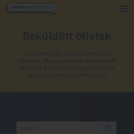
Beküldött ötletek
Az ötleteket itt abban a formában
láthatod, ahogy azokat az ötletgazdák
beadták. A szűrők segítségével tudod
szűkíteni a megjelenített listát.