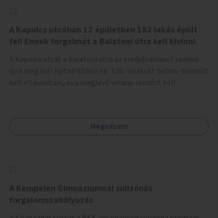
zötyögőssége elriassza a bringásokat a járdán
szálguldástól.
A Kapolcs utcában 12 épületben 182 lakás épült
fel! Ennek forgalmát a Balatoni útra kell kivinni.
A Kapolcs utcát a Balatoni útra az eredeti állapot szerint
újra meg kell nyitni! Ehhez kb. 3 db. larakott beton -tömböt
kell eltávolítani, és a meglévő villany-rendőrt kell
ősszhangba hozni, vagy szükség esetén azt ki kell azt
egészíteni! Így lehetővé válik a 12 épületben, a 182 db. új
lakásban élőknek, hogy a személyautójukkal
Megnézem
biztonságosan és egyszerűbben közlekedhessenek. A
kivitelezés becsült összege 12 millió Ft. Üdvözlettel: Buzna
Vilmos
A Kempelen Gimnáziumnál sulizónás
forgalomszabályozás
A Közgazdász utcát a BKK-val közösen sulizóna program