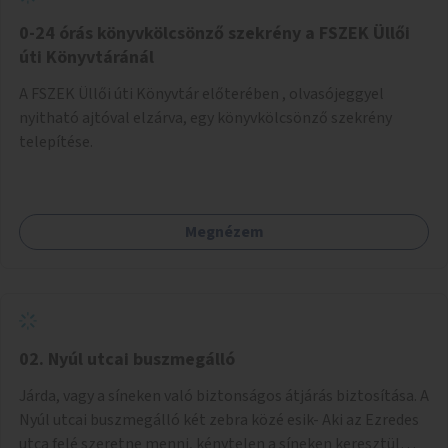
fenntartásához, évi 14-16 millió Ft-tal. A program hosszú
távú fenntarthatósága úgy lenne megvalósítható. hogy
0-24 órás könyvkölcsönző szekrény a FSZEK Üllői
részben "Támogató szolgálat" normatív támogatásából,
úti Könyvtáránál
részben pályázatokból, részben szülői hozzájárulásból,
A FSZEK Üllői úti Könyvtár előterében , olvasójeggyel
részben pedig a jelen pályázat által biztosított összegből.
nyitható ajtóval elzárva, egy könyvkölcsönző szekrény
A programban 8-10 szakember (gyógypedagógus,
telepítése.
pszichológus) működne közre. Fontos cél lenne, hogy
minden a programba bevont család az életminőségét
befolyásoló mértékű szakmai támogatást kapjon.
Megnézem
02. Nyúl utcai buszmegálló
Járda, vagy a síneken való biztonságos átjárás biztosítása. A
Nyúl utcai buszmegálló két zebra közé esik- Aki az Ezredes
utca felé szeretne menni, kénytelen a síneken keresztül