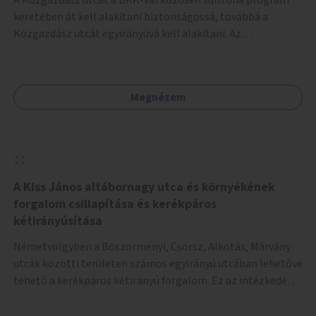
keretében át kell alakítani biztonságossá, továbbá a
Közgazdász utcát egyirányúvá kell alakítani. Az
egyirányúsításnál meg kell vizsgálni a Park utca forgalmát
is, mert akár összekapcsolható az egyirányusítás
kialakításával. A kettő között a Művelődés utca pedig
Megnézem
rendkívül balesetveszélyes és védett útszakasszá kell
nyilvánítani, stoptáblák! és 30km/h-ás
forgalomszabályozással! Kettő munkanem: sulizóna-
program és forgalomszabályozás (aktív/passzív) -
Közgazdász utca - Művelődés utca - Park utca tengelyen.
A Kiss János altábornagy utca és környékének
forgalom csillapítása és kerékpáros
kétirányúsítása
Németvölgyben a Böszörményi, Csörsz, Alkotás, Márvány
utcák közötti területen számos egyirányú utcában lehetővé
tehető a kerékpáros kétirányú forgalom. Ez az intézkedés
kiegészíthető 30-as zónával, hogy még inkább vonzó és
élhető legyen a környék.