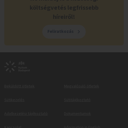
költségvetés legfrissebb
híreiről!
Feliratkozás
Beküldött ötletek
Megvalósuló ötletek
Sütikezelés
Sütitájékoztató
Adatkezelési tájékoztató
Dokumentumok
Kapcsolat
Information in English