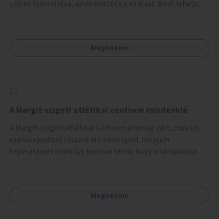
szürke falfelületek, amik elvették a kilátást. Amit lehetne:
1. Füvesíteni a lapostetőt. (A Mammut környéke Buda
legszomogosabb része). 2. A nagy szürke felületekre festeni
egy látképet, amit azok elvettek.
Megnézem
A Margit-szigeti atlétikai centrum mindenkié
A Margit-szigeti Atlétikai Centrum jelenleg zárt, csak kis
számú sportoló részére elérhető sport helyszín.
Fejlesztéssel lehetővé lehetne tenni, hogy a futopalya a
szabadidős sportolók részére is elérhetővé váljon,
beleertve a futókört és a füves pályát, kis focipályákat is.
Ehhez zárható tároló helyet, öltözőt, WC-t kell biztosítani.
Megnézem