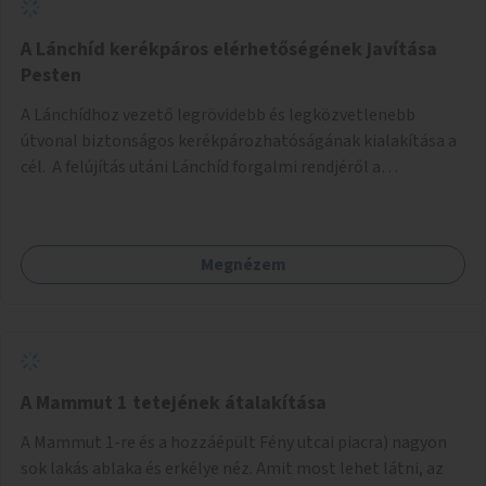
biztonságosan kerékpározható az Alagút, a Mészáros utca
és a Márvány utca is!
A Lánchíd kerékpáros elérhetőségének javítása
Pesten
A Lánchídhoz vezető legrövidebb és legközvetlenebb
útvonal biztonságos kerékpározhatóságának kialakítása a
cél. A felújítás utáni Lánchíd forgalmi rendjéről a
budapestiek dönthettek, amelyen a szavazók többsége a
kerékpárosbarát kialakításra tette a voksát - ezzel
megtörtént az első lépése annak, hogy a belváros
Megnézem
tengelyében is megerősödjön a Buda és Pest közötti
kerékpáros kapcsolat. Azonban a teljes siker eléréséhez
folytatásra van szükség, azaz a Lánchídra vezető utakon is
lehetővé kell tenni a kerékpárosbarát kialakítást. Legyen
biztonságosan kerékpározható a József Attila utca is!
A Mammut 1 tetejének átalakítása
A Mammut 1-re és a hozzáépült Fény utcai piacra) nagyon
sok lakás ablaka és erkélye néz. Amit most lehet látni, az