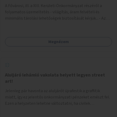
A Fővárosi, ill. a XIII. Kerületi Önkormányzat részéről a
folyamatos üzemeltetés - világítás, áram felvételi és
minimális tárolási lehetőségek biztosítását kérjük... - Az
igénybe venni kívánt fő falfelület - a Csanády u. felőli
lejárótól jobbra eső hosszú falrész... Ld.: foto melléklet az
aluljáróról... A technikai kialakítás úgy történhetne, hogy
Megnézem
faléc keret rendszer lenne néhány helyen a falakra rögzítve,
- az alkotások pedig különböző méretű Mdf-farost
lemezeken elkészülve felcsavarozhatóak lennének...
Ilymódon a kiállítás váltásokkor cserélhetők és az aluljáró
falaira közvetlenül nem kerülnek alkotások... Az aluljáró
végén található beugró (a telefonkészülékek voltak ott) -
Aluljáró lehámló vakolata helyett legyen street
átlátszó (plexi?) lemezekkel leválasztva, zárható kis
art!
kiállító térré kialakítva kisebb méretű alkotások számára...
Jelenleg pár havonta az aluljárót újrafestik a graffitik
Járulékosan a két (fő)lejáró korlátján figyelem felhívó
miatt, így ez jelentős önkormányzati pénzeket emészt fel.
feliratok elhelyezése...
Ezen a helyzeten lehetne változtatni, ha civilek
bevonásával legális street art fallá alakulna át. Az
önkormányzat adjon lehetőséget civileknek kialakítani egy