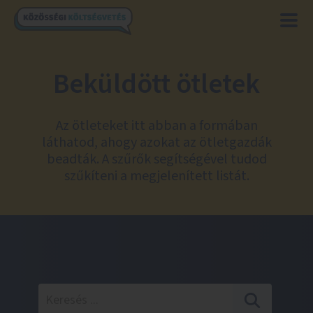
Beküldött ötletek
Az ötleteket itt abban a formában
láthatod, ahogy azokat az ötletgazdák
beadták. A szűrők segítségével tudod
szűkíteni a megjelenített listát.