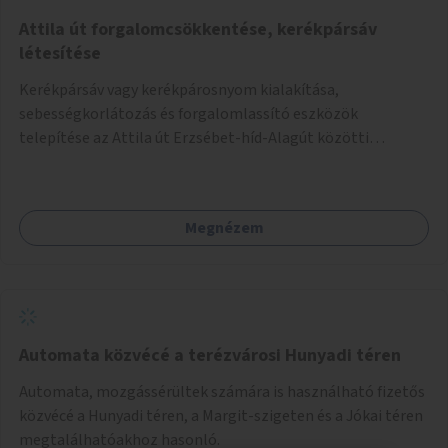
Attila út forgalomcsökkentése, kerékpársáv
létesítése
Kerékpársáv vagy kerékpárosnyom kialakítása,
sebességkorlátozás és forgalomlassító eszközök
telepítése az Attila út Erzsébet-híd-Alagút közötti
szakaszán.
Megnézem
Automata közvécé a terézvárosi Hunyadi téren
Automata, mozgássérültek számára is használható fizetős
közvécé a Hunyadi téren, a Margit-szigeten és a Jókai téren
megtalálhatóakhoz hasonló.