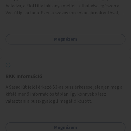
balesetveszélyes.
haladva, a Flottilla laktanya mellett elhaladva egészen a
Váci útig tartana. Ezen a szakaszon sokan járnak autóval,
tehát itt a sétány kialakítása tartós módon kell, hogy
megtörténjen. Sokan vannak, akik a helyi evezős klubokat
látogatják, de sokan csak a séta kedvéért és a kerékpározás
Megnézem
kedvéért járnak erre. Rossz időben ez a szakasz is részben
járhatatlan.
BKK információ
A Sasadi út felől érkező 53-as busz érkezése jelenjen meg a
kifelé menő információs táblán. Így könnyebb lesz
választani a busz/gyalog 1 megálló között.
Megnézem