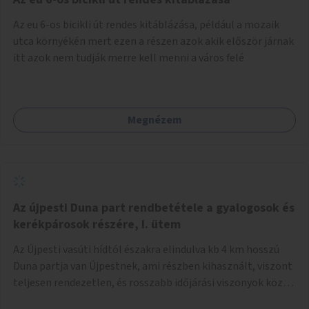
népszerűsíteni, a rendszer működésének leírására és a és a
Az eu 6-os bicikli út rendes kitáblázása, például a mozaik
jelentkezésre egy webapp szolgál. Feladatok
utca környékén mert ezen a részen azok akik először járnak
(finanszírozás): Marketing: óriásplakátok, weblap, rádió és
itt azok nem tudják merre kell menni a város felé
TV interjúk, stb. Weblap készítése Mobitelefonos
applikáció készítése a rendszer irányítására Pilot
implementáció
Megnézem
Az újpesti Duna part rendbetétele a gyalogosok és
kerékpárosok részére, I. ütem
Az Újpesti vasúti hídtól északra elindulva kb 4 km hosszú
Duna partja van Újpestnek, ami részben kihasznált, viszont
teljesen rendezetlen, és rosszabb időjárási viszonyok közt
szinte járhatatlan. Az első ütemben a Népsziget Újpesti