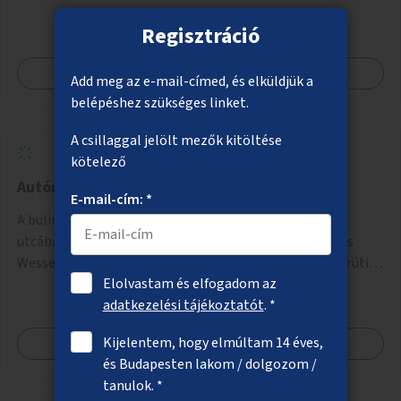
Regisztráció
Megnézem
Add meg az e-mail-címed, és elküldjük a
belépéshez szükséges linket.
A csillaggal jelölt mezők kitöltése
kötelező
Autómentes bulinegyed
E-mail-cím: *
A bulinegyed főbb utcáinak autómentesítése. A Király
utcában a Károly körúttól a Nagymező utcáig, A Dob és
Wesselényi utcákban a Károly körúttól az Erzsébet körútig
Elolvastam és elfogadom az
az autós forgalom időszakos korlátozása vagy teljes
adatkezelési tájékoztatót
. *
megszűntetése.
Kijelentem, hogy elmúltam 14 éves,
Megnézem
és Budapesten lakom / dolgozom /
tanulok. *