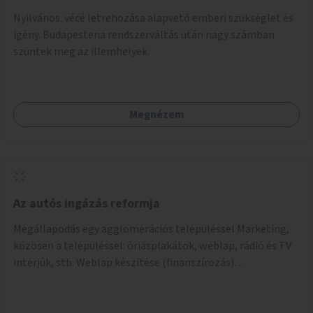
Nyilvános. vécé letrehozása alapvető emberi szükséglet és
igény. Budapestena rendszerváltás után nagy számban
szüntek meg az illemhelyek.
Megnézem
Az autós ingázás reformja
Megállapodás egy agglomerációs településsel Marketing,
közösen a településsel: óriásplakátok, weblap, rádió és TV
interjúk, stb. Weblap készítése (finanszírozás)
Mobitelefonos applikáció készítése a rendszer irányítására
(finanszírozás) Pilot implementáció megvalósítása