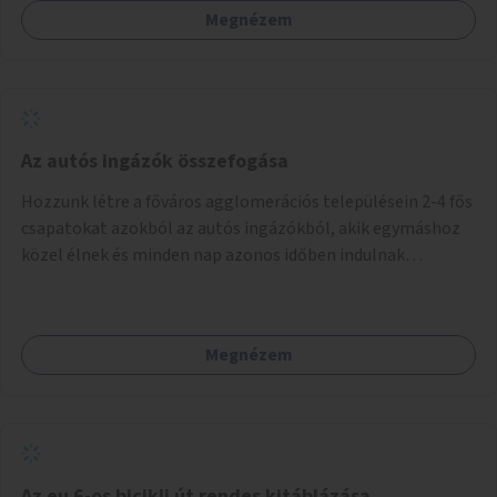
Megnézem
Az autós ingázók összefogása
Hozzunk létre a főváros agglomerációs településein 2-4 fős
csapatokat azokból az autós ingázókból, akik egymáshoz
közel élnek és minden nap azonos időben indulnak
munkába. Felváltva szállítják egymást egy főváros peremi
közlekedési csomópontba, onnan tömegközlekedéssel
jutnak el a munkahelyre. Délután ugyanitt találkoznak és az
Megnézem
aznapra kijelölt valamelyik szállító autóján hazamennek. A
rendszert egy mobil applikáció irányítja, amely regisztrálja
a jelentkezőket, megalakítja a csoportokat, irányítja a
csoportok tevékenységét (kijelöli a szállítókat), végzi az
adminisztrációt. A településeken az ingázók
szervezkedésének lehetőségét óriásplakáton lehetne
Az eu 6-os bicikli út rendes kitáblázása