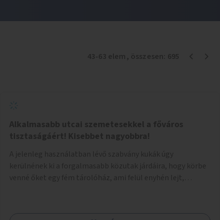
43
-
63
elem
, összesen:
695
Alkalmasabb utcai szemetesekkel a főváros
tisztaságáért! Kisebbet nagyobbra!
A jelenleg használatban lévő szabvány kukák úgy
kerülnének ki a forgalmasabb közutak járdáira, hogy körbe
venné őket egy fém tárolóház, ami felül enyhén lejt,
közepén kör/négyzet alakú nyílással, fölötte a fémház
födéme (teteje) óvja az esőtől, madaraktól a szemetest. A
kukák nyitott tetővel kerülnek a tárolóba, így a bedobott