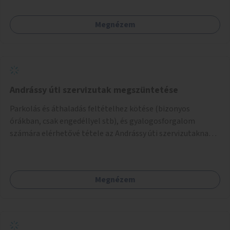
amikkel ugyanezek a járdaszigetek a Kodály és a Hősök tere
közt vannak borítva.
Megnézem
Andrássy úti szervizutak megszüntetése
Parkolás és áthaladás feltételhez kötése (bizonyos
órákban, csak engedéllyel stb), és gyalogosforgalom
számára elérhetővé tétele az Andrássy úti szervizutaknak. A
fő prioritás turisztikai szempontból úgy gondolom az
Oktogon és Kodály körönd közötti rész átalakítása lenne.
Megnézem