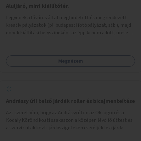
jelenhetnének meg alkalmat adva a bemutatkozásra -
Aluljáró, mint kiállítótér.
szélesebb körben való ismertségre. Ezek a teljesség igénye
Legyenek a főváros által meghirdetett és megrendezett
nélkül lehetnének: kortárs bútorok, világítás, játék,
kreatív pályázatok (pl: budapesti fotópályázat, stb.), majd
lakástextil, grafikai munkák, street art, szobrok,
ennek kiállítási helyszíneként az épp ki nem adott, üresen
térplasztikák stb.
álló önkormányzati üzlethelységek, elsősorban a
metróhoz vezető aluljáróknál lévő üzlethelyiségek
legyenek felhasználva.
Megnézem
Andrássy úti belső járdák roller és bicajmenteítése
Azt szeretném, hogy az Andrássy úton az Oktogon és a
Kodály Körönd közti szakaszon a középen lévő fő úttest és
a szervíz utak közti járdaszigeteken cseréljék le a járda
aszfalt burkolatát olyan fajta kis macskakövekre, mint