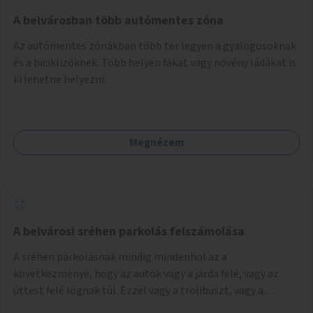
Mihály útról kapcsolatot kell létesíteni a Damjanich utca
felé.
A belvárosban több autómentes zóna
Az autómentes zónákban több tér legyen a gyalogosoknak
és a biciklizőknek. Több helyen fákat vagy növény ládákat is
ki lehetne helyezni.
Megnézem
A belvárosi sréhen parkolás felszámolása
A sréhen parkolásnak mindig mindenhol az a
következménye, hogy az autók vagy a járda felé, vagy az
úttest felé lógnak túl. Ezzel vagy a trolibuszt, vagy a
járókelőket akadályozva. Be kéne látni, hogy egy városban