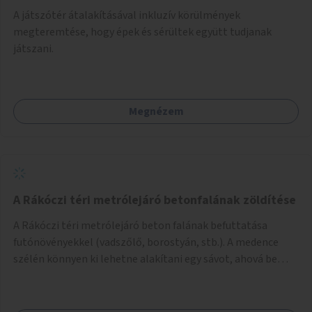
A játszótér átalakításával inkluzív körülmények
megteremtése, hogy épek és sérültek együtt tudjanak
játszani.
Megnézem
A Rákóczi téri metrólejáró betonfalának zöldítése
A Rákóczi téri metrólejáró beton falának befuttatása
futónövényekkel (vadszőlő, borostyán, stb.). A medence
szélén könnyen ki lehetne alakítani egy sávot, ahová be
lehetne ültetni a futónövényeket.