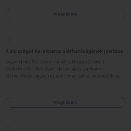
Megnézem
A Városliget kerékpáros elérhetőségének javítása
Legyen lehetővé téve a Hungária körgyűrűn kívüli
területekről a Városliget biztonságos kerékpáros
elérhetősége, egyben ez az útvonal tudjon kapcsolódni a
belváros felől érkező, már meglévő kerékpáros
útvonalakhoz is. Lehetséges kialakítások: 1. Ajtósi Dürer sor
kerékpárosbaráttá alakítása a Korong utcától kezdődően a
Megnézem
Dózsa György útig, és kapcsolatot kell biztosítani az István
utca és a Dembinszky utca felé (irányhelyesen) 2. Róna
utcától kezdődően az Erzsébet királyné útja a Zichy Mihály
útig, majd a Városliget belváros felé eső oldalán a Zichy