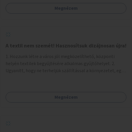
Megnézem
A textil nem szemét! Hasznosítsuk dizájnosan újra!
1. Hozzunk létre a város jól megközelíthető, központi
helyén textilek begyűjtésére alkalmas gyűjtőhelyet. 2.
Ugyanitt, hogy ne terheljük szállítással a környezetet, egy
textilválogató, -tisztító, -feldolgozó üzemet, ahol
megváltozott munkaképességűek (is) dolgozhatnak. 3.
Ugyanitt egy utcára nyíló bemutatótermet és üzletet, ahol
Megnézem
az elkészült termékek megnézhetők, megvásárolhatók.
(+webáruház) (Kb. min. 100 nm önkormányzati tulajdonú
helyiség szükséges.) A folyamat: 1. Válogatás 2. Mosás (A
még használható darabokat értékesíteni lehet az
üzletben.) 3. A textilek darabolása kisebb-nagyobb