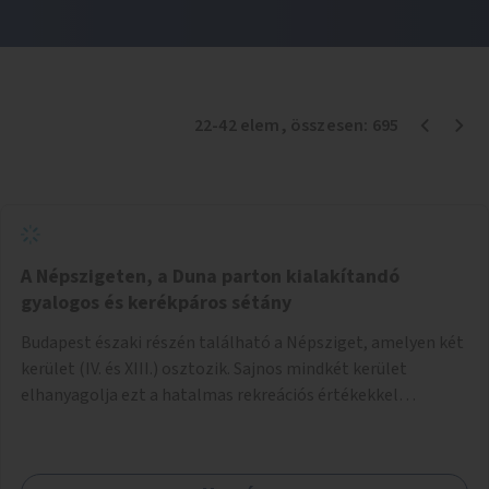
22
-
42
elem
, összesen:
695
A Népszigeten, a Duna parton kialakítandó
gyalogos és kerékpáros sétány
Budapest északi részén található a Népsziget, amelyen két
kerület (IV. és XIII.) osztozik. Sajnos mindkét kerület
elhanyagolja ezt a hatalmas rekreációs értékekkel
rendelkező területet. A sziget déli csúcsát a Meder utca
felől a gyalogos és kerékpáros forgalom egy gyalogos hídon
keresztül érheti el. Innen egy eléggé rossz állapotú