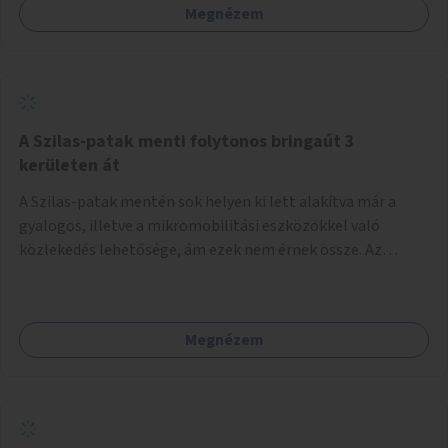
Megnézem
A Szilas-patak menti folytonos bringaút 3
kerületen át
A Szilas-patak mentén sok helyen ki lett alakítva már a
gyalogos, illetve a mikromobilitási eszközökkel való
közlekedés lehetősége, ám ezek nem érnek össze. Az
önkormányzat segítse, hogy a 4., a 15. és a 16. kerületi
szakaszok folytonossá válhassanak. Válasszon ki egy olyan
részt, amire hatásköre van és a költségvetési lehetőségek
Megnézem
keretéig valósítsa is meg.