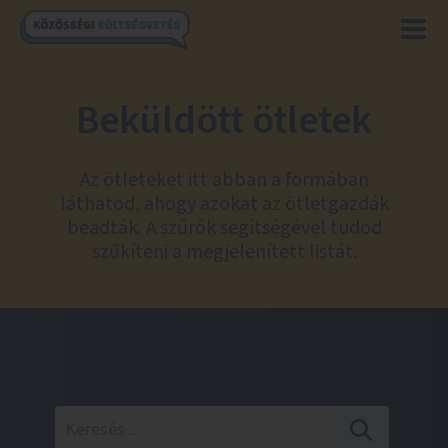
Beküldött ötletek
Az ötleteket itt abban a formában
láthatod, ahogy azokat az ötletgazdák
beadták. A szűrők segítségével tudod
szűkíteni a megjelenített listát.