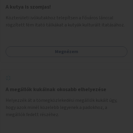
A kutya is szomjas!
Közterületi ivókutakhoz telepítsen a Főváros lánccal
rögzített fém itató tálkákat a kutyák kulturált itatásához.
Megnézem
A megállók kukáinak okosabb elhelyezése
Helyezzék át a tömegközlekedési megállók kukáit úgy,
hogy azok minél közelebb legyenek a padokhoz, a
megállók fedett részéhez.