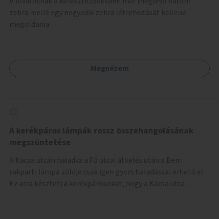
A fővárosnak a kereszteződésben már meglévő három
festményei mellett, L. Ritók Nóra (Igazgyöngy)
zebra mellé egy negyedik zebra létrehozását kellene
gyermekeinek elismert rajzaiból időszaki kiállítás is helyet
megoldania
kaphatna a térben. Segítségül Józsefváros önkormányzata,
a Fővárosi Roma Oktatási és Kulturális Központ szóba
jöhet.
Megnézem
A kerékpáros lámpák rossz összehangolásának
megszüntetése
A Kacsa utcán haladva a Fő utcai átkelés után a Bem
rakparti lámpa zöldje csak igen gyors haladással érhető el.
Ez arra készteti a kerékpárosokat, hogy a Kacsa utca
legalsó szakaszán végigszáguldjanak. Sajnos ráadásul ez a
szakasz a járdán vezet, a gyalogosokkal meg van osztva, így
különösen nagy a balesetveszély. A helyzet az ellenkező