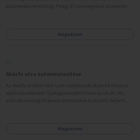
akciók, Fővárossal, kerületi összefogásokkal. Legyen
közlekedési lehetőség. Pedig itt csomagokkal közlekednek
elismerő díj az adó 1%-ot begyűjtő civil szervezeteknek,
(sokszor idős) emberek ezrével naponta. A metróban eleve
vagy más ösztönző játék erre.
2 lépcsősort kell megtenni felfelé/lefelé az utcaszintre,
hogy aztán több lépcsősort kelljen megtenni lefelé/felfelé
Megnézem
a buszpályaudvarra.
Akácfa utca autómentesítése
Az Akácfa utcából akár csak szabályozás útján kitiltani az
autós közlekedést. Gyalogosbaráttá tenni az utcát, fák,
zöld sáv esetleg térkövek lehelyezése az aszfalt helyett.
Viszont ez biztos túllépi a költségkeretet, ezért az is
haladás lenne, ha csak nem járnának itt autók.
Megnézem