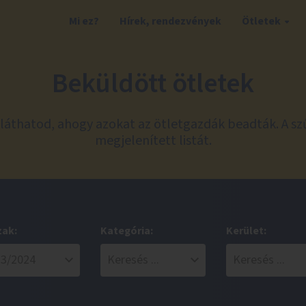
Mi ez?
Hírek, rendezvények
Ötletek
Beküldött ötletek
láthatod, ahogy azokat az ötletgazdák beadták. A sz
megjelenített listát.
zak:
Kategória:
Kerület: