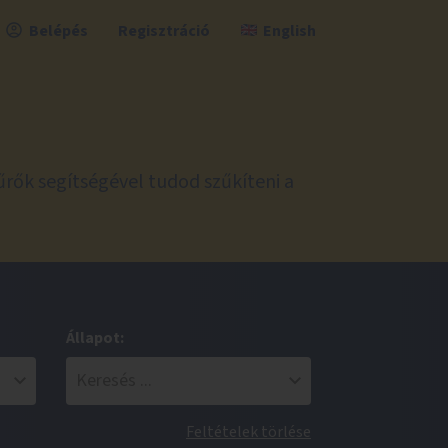
Belépés
Regisztráció
English
űrők segítségével tudod szűkíteni a
Állapot:
Feltételek törlése