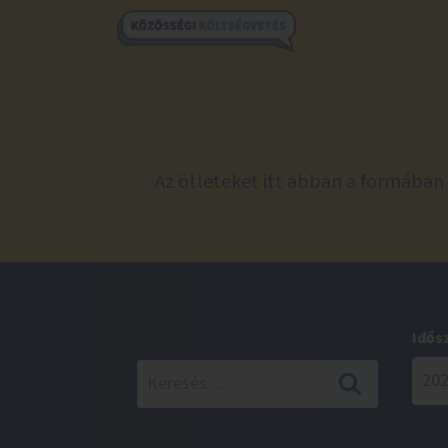
Az ötleteket itt abban a formában 
Idős