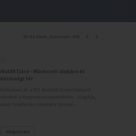
43
-
63
elem
, összesen:
695
AlulARTjáró - Művészeti aluljáró és
közösségi tér
A Fővárosi, ill. a XIII. Kerületi Önkormányzat
részéről a folyamatos üzemeltetés - világítás,
áram felvételi és minimális tárolási
lehetőségek biztosítását kérjük... - Az igénybe
venni kívánt fő falfelület - a Csanády u. felőli
lejárótól jobbra eső hosszú falrész... Ld.: foto
Megnézem
melléklet az aluljáróról... A technikai kialakítás