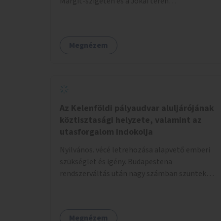
Margit-szigeten és a Jókai téren
megtalálhatóakhoz hasonló.
Megnézem
Az Kelenföldi pályaudvar aluljárójának
köztisztasági helyzete, valamint az
utasforgalom indokolja
Nyilvános. vécé letrehozása alapvető emberi
szükséglet és igény. Budapestena
rendszerváltás után nagy számban szüntek
meg az illemhelyek.
Megnézem