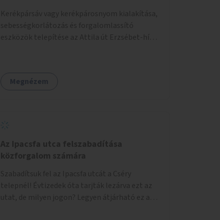
Kerékpársáv vagy kerékpárosnyom kialakítása,
sebességkorlátozás és forgalomlassító
eszközök telepítése az Attila út Erzsébet-híd-
Alagút közötti szakaszán.
Megnézem
Az Ipacsfa utca felszabadítása
közforgalom számára
Szabadítsuk fel az Ipacsfa utcát a Cséry
telepnél! Évtizedek óta tarjták lezárva ezt az
utat, de milyen jogon? Legyen átjárható ez az
utca is, mint bármelyik más!