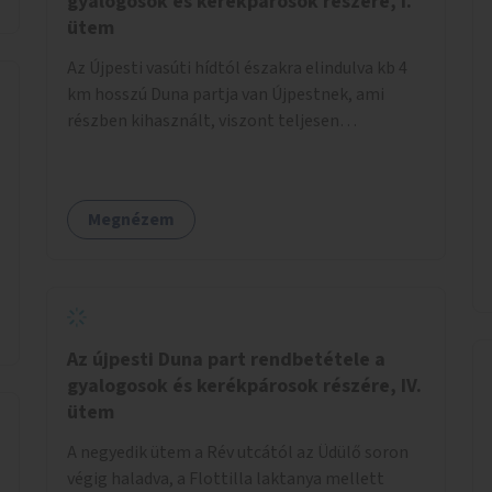
gyalogosok és kerékpárosok részére, I.
ütem
Az Újpesti vasúti hídtól északra elindulva kb 4
km hosszú Duna partja van Újpestnek, ami
részben kihasznált, viszont teljesen
rendezetlen, és rosszabb időjárási viszonyok
közt szinte járhatatlan. Az első ütemben a
Népsziget Újpesti oldalán, a Vasmacska
Megnézem
Halsütödével szemben, a Duna felé, a híd
lábánál, a jelenlegi földes és rendezetlen
parkolót kellene rendbe tenni, a
lehetőségekhez mérten. Itt kulturált
parkolóhely kialakítása lenne szükséges,
hiszen erre a területre sokan érkeznek autóval.
Az újpesti Duna part rendbetétele a
Innen elindulva észak felé a vasúti híd és az
gyalogosok és kerékpárosok részére, IV.
Észak-pesti Szennyvíztisztító Telep közötti
ütem
szakaszon, a Palotai-öböl mellett haladva,
A negyedik ütem a Rév utcától az Üdülő soron
legalább három méter széles, szilárd burkolatú
végig haladva, a Flottilla laktanya mellett
kerékpár és gyalogos sétányt lehetne