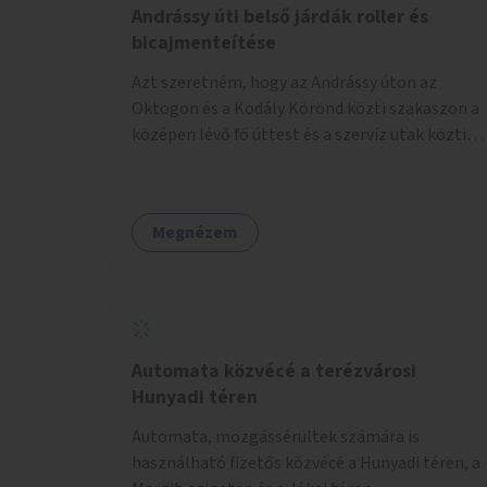
Andrássy úti belső járdák roller és
bicajmenteítése
Azt szeretném, hogy az Andrássy úton az
Oktogon és a Kodály Körönd közti szakaszon a
középen lévő fő úttest és a szervíz utak közti
járdaszigeteken cseréljék le a járda aszfalt
burkolatát olyan fajta kis macskakövekre, mint
amikkel ugyanezek a járdaszigetek a Kodály és
Megnézem
a Hősök tere közt vannak borítva.
Automata közvécé a terézvárosi
Hunyadi téren
Automata, mozgássérültek számára is
használható fizetős közvécé a Hunyadi téren, a