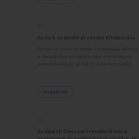
Az eu 6-os bicikli út rendes kitáblázása
Az eu 6-os bicikli út rendes kitáblázása, például
a mozaik utca környékén mert ezen a részen
azok akik először járnak itt azok nem tudják
merre kell menni a város felé
Megnézem
Az újpesti Duna part rendbetétele a
gyalogosok és kerékpárosok részére, III.