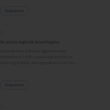
Megnézem
Az autós ingázók összefogása
Hozzunk létre a főváros agglomerációs
településein 2-4 fős csapatokat azokból az
autós ingázókból, akik egymáshoz közel élnek
és minden nap azonos időben indulnak
munkába. Felváltva szállítják egymást egy
főváros peremi közlekedési csomópontba,
Megnézem
onnan tömegközlekedéssel jutnak el a
munkahelyre. Délután ugyanitt találkoznak és
az aznapra kijelölt valamelyik szállító autóján
hazamennek. A rendszert egy mobil applikáció
irányítja, amely regisztrálja a jelentkezőket,