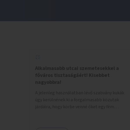
Alkalmasabb utcai szemetesekkel a
főváros tisztaságáért! Kisebbet
nagyobbra!
A jelenleg használatban lévő szabvány kukák
úgy kerülnének ki a forgalmasabb közutak
járdáira, hogy körbe venné őket egy fém
tárolóház, ami felül enyhén lejt, közepén
kör/négyzet alakú nyílással, fölötte a fémház
födéme (teteje) óvja az esőtől, madaraktól a