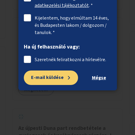
adatkezelési tájékoztatót
. *
Kijelentem, hogy elmúltam 14 éves,
és Budapesten lakom / dolgozom /
tanulok. *
Az autós ingázás reformja
Ha új felhasználó vagy:
Megállapodás egy agglomerációs településsel
Marketing, közösen a településsel:
Szeretnék feliratkozni a hírlevélre.
óriásplakátok, weblap, rádió és TV interjúk, stb.
Weblap készítése (finanszírozás)
Mobitelefonos applikáció készítése a rendszer
E-mail küldése
Mégse
irányítására (finanszírozás) Pilot
Megnézem
implementáció megvalósítása
Az újpesti Duna part rendbetétele a