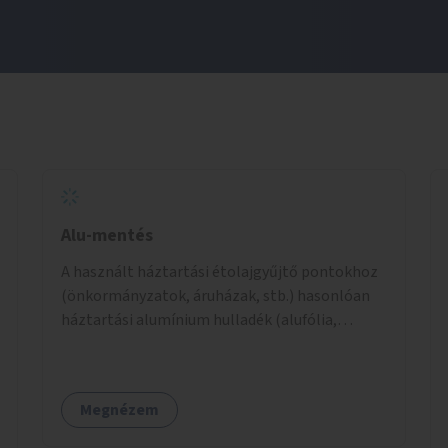
Alu-mentés
A használt háztartási étolajgyűjtő pontokhoz
(önkormányzatok, áruházak, stb.) hasonlóan
háztartási alumínium hulladék (alufólia,
fedőfólia joghurtospoharakról, halkonzerv,
kukoricakonzerv, sűrített tejes tubus, krémek
doboza, nem ép /gyűrött, szakadt/ italos alu
Megnézem
doboz, stb.) gyűjtőpontok létrehozása.