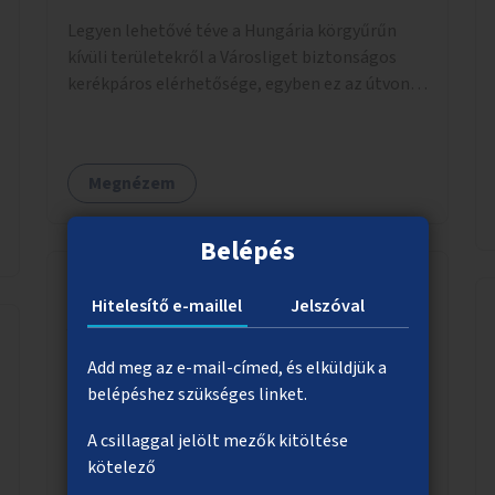
Legyen lehetővé téve a Hungária körgyűrűn
kívüli területekről a Városliget biztonságos
kerékpáros elérhetősége, egyben ez az útvonal
tudjon kapcsolódni a belváros felől érkező, már
meglévő kerékpáros útvonalakhoz is.
Lehetséges kialakítások: 1. Ajtósi Dürer sor
Megnézem
kerékpárosbaráttá alakítása a Korong utcától
kezdődően a Dózsa György útig, és kapcsolatot
kell biztosítani az István utca és a Dembinszky
Belépés
utca felé (irányhelyesen) 2. Róna utcától
kezdődően az Erzsébet királyné útja a Zichy
Hitelesítő e-maillel
Jelszóval
Mihály útig, majd a Városliget belváros felé eső
A budai alsó rakpart barátságosabbá
oldalán a Zichy Mihály útról kapcsolatot kell
tétele
Add meg az e-mail-címed, és elküldjük a
létesíteni a Damjanich utca felé.
A Batthyány térnél a budai alsó rakparti
belépéshez szükséges linket.
parkolóhelyek helyett sétányt lehetne
A csillaggal jelölt mezők kitöltése
kialakítani. Az autópályákra való csúnya szürke
kötelező
szalagkorlátok helyett lehetne alkalmazni a