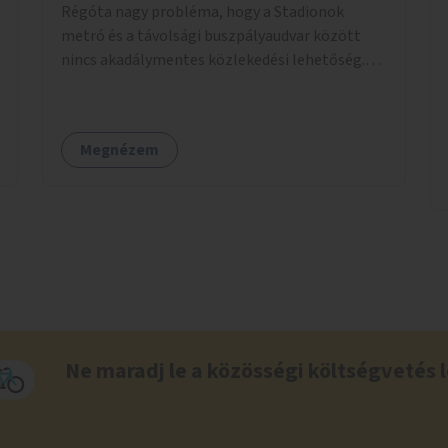
Régóta nagy probléma, hogy a Stadionok
metró és a távolsági buszpályaudvar között
nincs akadálymentes közlekedési lehetőség.
Pedig itt csomagokkal közlekednek (sokszor
idős) emberek ezrével naponta. A metróban
eleve 2 lépcsősort kell megtenni felfelé/lefelé
Megnézem
az utcaszintre, hogy aztán több lépcsősort
kelljen megtenni lefelé/felfelé a
buszpályaudvarra.
Ne maradj le a közösségi költségvetés l