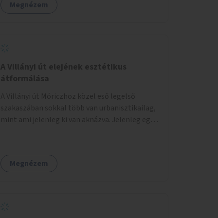
Megnézem
A Villányi út elejének esztétikus
átformálása
A Villányi út Móriczhoz közel eső legelső
szakaszában sokkal több van urbanisztikailag,
mint ami jelenleg ki van aknázva. Jelenleg egy
szürke buszállomásként funkcionál, ahol
ráadásul még az aszfalt is töredezett. A
villamosról lelépve pedig kevés helye van az
Megnézem
utasoknak, és ez sok közlekedési
konfliktushoz, veszélyhelyzethez vezet. Az út
keresztmetszeti méretéhez képesti alacsony
forgalma miatt virágosládákat, növényeket
lehetne kihelyezni mindkét oldalon egy-egy