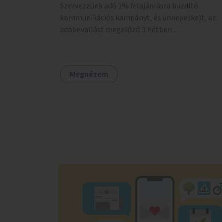
Szervezzünk adó 1% felajánlásra buzdító
kommunikációs kampányt, és ünnepe(ke)t, az
adóbevallást megelőző 3 hétben.
Tájékoztassunk arról, miért jó a helyben
maradó adó, konkrét számokkal támasszuk
alá, miylen civil szervezetek működését hogyan
Megnézem
támogatja ez, és a város helyi bevételeire ez
milyen hatással van. Legyen vita, és
tájékoztató kampány arról, hogy MI AZ
ADÓFORINTOK ÚTJA, hogyan érinti ez a
Fővárost, és a megyéket? Legyen vita arról,
hogy milyen célokra érdemes a tehetősebb
régiókból/kerületekből adó 1%-ozni a kevésbé
szerencsés környékeket támogató ügyek
szorgalmazására, és hogyan szerveződjük erre
a legjobban, a helyben maradó adó előnyeit is
figyelembe véve. Szervezzünk összkerületi
akciókat, eseményeket erre. Legyenek kiemelt
tájékoztatások, hogy hogyan kell felajánlani az