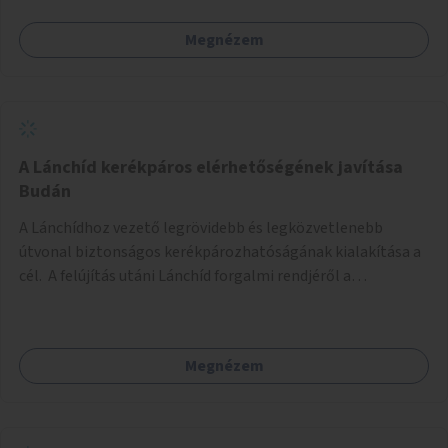
Megnézem
A Lánchíd kerékpáros elérhetőségének javítása
Budán
A Lánchídhoz vezető legrövidebb és legközvetlenebb
útvonal biztonságos kerékpározhatóságának kialakítása a
cél. A felújítás utáni Lánchíd forgalmi rendjéről a
budapestiek dönthettek, amelyen a szavazók többsége a
kerékpárosbarát kialakításra tette a voksát - ezzel
megtörtént az első lépése annak, hogy a belváros
Megnézem
tengelyében is megerősödjön a Buda és Pest közötti
kerékpáros kapcsolat. Azonban a teljes siker eléréséhez
folytatásra van szükség, azaz a Lánchídra vezető utakon is
lehetővé kell tenni a kerékpárosbarát kialakítást. Legyen