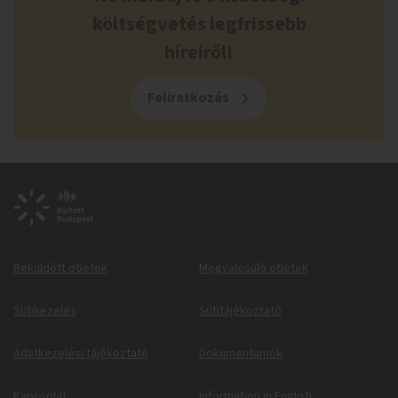
költségvetés legfrissebb
híreiről!
Feliratkozás
Beküldött ötletek
Megvalósuló ötletek
Sütikezelés
Sütitájékoztató
Adatkezelési tájékoztató
Dokumentumok
Kapcsolat
Information in English