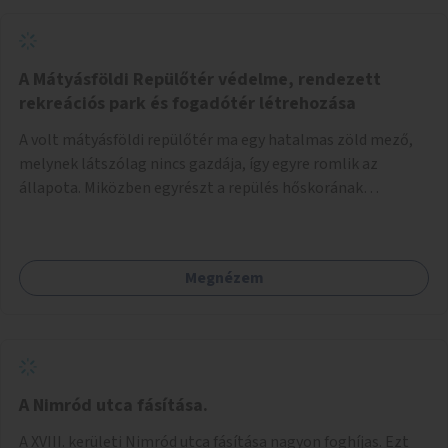
A Mátyásföldi Repülőtér védelme, rendezett
rekreációs park és fogadótér létrehozása
A volt mátyásföldi repülőtér ma egy hatalmas zöld mező,
melynek látszólag nincs gazdája, így egyre romlik az
állapota. Miközben egyrészt a repülés hőskorának
történelmi helyszíne, másrészt védett állatok lakhelye
(ürge, sisakos sáska), az emberek számára pedig kedvelt
kikapcsolódási helyszín: kocogók, kutyasétáltatók,
Megnézem
modellrepülők, sárkányeregetők, lovasok használják. A
Légcsavar utca felől szükség lenne fogadótér kialakítására
tájékoztató táblákkal az értékekről. A fogadótér fái alatt
kialakítható pihenőhely padokkal, kerékpártármaszokkal,
szemetesekkel, esőbeállóval, ami alkalmas kisebb
csoportok fogadására. A másik két bejárathoz is
A Nimród utca fásítása.
tájékoztató táblák kellenek, 1-1 pad, kuka, bringatámasz.
A XVIII. kerületi Nimród utca fásítása nagyon foghíjas. Ezt