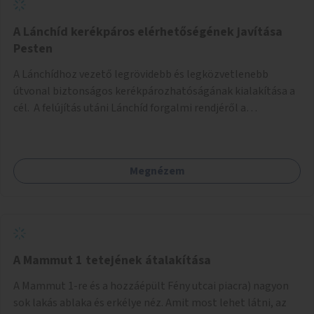
biztonságosan kerékpározható az Alagút, a Mészáros utca
és a Márvány utca is!
A Lánchíd kerékpáros elérhetőségének javítása
Pesten
A Lánchídhoz vezető legrövidebb és legközvetlenebb
útvonal biztonságos kerékpározhatóságának kialakítása a
cél. A felújítás utáni Lánchíd forgalmi rendjéről a
budapestiek dönthettek, amelyen a szavazók többsége a
kerékpárosbarát kialakításra tette a voksát - ezzel
megtörtént az első lépése annak, hogy a belváros
Megnézem
tengelyében is megerősödjön a Buda és Pest közötti
kerékpáros kapcsolat. Azonban a teljes siker eléréséhez
folytatásra van szükség, azaz a Lánchídra vezető utakon is
lehetővé kell tenni a kerékpárosbarát kialakítást. Legyen
biztonságosan kerékpározható a József Attila utca is!
A Mammut 1 tetejének átalakítása
A Mammut 1-re és a hozzáépült Fény utcai piacra) nagyon
sok lakás ablaka és erkélye néz. Amit most lehet látni, az