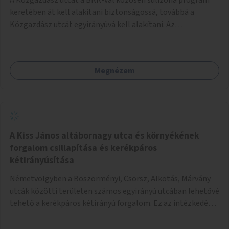
keretében át kell alakítani biztonságossá, továbbá a
Közgazdász utcát egyirányúvá kell alakítani. Az
egyirányúsításnál meg kell vizsgálni a Park utca forgalmát
is, mert akár összekapcsolható az egyirányusítás
kialakításával. A kettő között a Művelődés utca pedig
Megnézem
rendkívül balesetveszélyes és védett útszakasszá kell
nyilvánítani, stoptáblák! és 30km/h-ás
forgalomszabályozással! Kettő munkanem: sulizóna-
program és forgalomszabályozás (aktív/passzív) -
Közgazdász utca - Művelődés utca - Park utca tengelyen.
A Kiss János altábornagy utca és környékének
forgalom csillapítása és kerékpáros
kétirányúsítása
Németvölgyben a Böszörményi, Csörsz, Alkotás, Márvány
utcák közötti területen számos egyirányú utcában lehetővé
tehető a kerékpáros kétirányú forgalom. Ez az intézkedés
kiegészíthető 30-as zónával, hogy még inkább vonzó és
élhető legyen a környék.