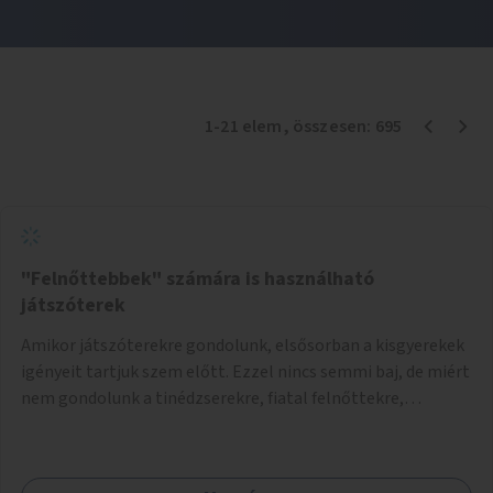
1
-
21
elem
, összesen:
695
"Felnőttebbek" számára is használható
játszóterek
Amikor játszóterekre gondolunk, elsősorban a kisgyerekek
igényeit tartjuk szem előtt. Ezzel nincs semmi baj, de miért
nem gondolunk a tinédzserekre, fiatal felnőttekre,
felnőttekre is? Minden korosztálynak lenne igénye arra,
hogy szórakozzon a szabadban, ám nincs erre kialakított
infrastruktúra. Az idősebb korosztályok játszóterének