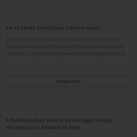
normál parkolóként is működhetnek.
30-as zónák kialakítása a belvárosban
30 km/órás sebességcsillapított övezetek kijelölése a
városban minden mellékutcára kiterjesztve a közlekedés
lassítását szolgáló fizikai beavatkozások megvalósításával,
egyben lehetővé téve ha a körülmények engedik az
egyirányú mellékutcák megnyitását a kétirányú kerékpáros
közlekedésnek. Elsőként az Alkotás utca - Villányi út -
Megnézem
Karolina út - Hamzsabégi út - Szerémi út - Könyves K. krt. -
Hungária krt. - Róbert K. krt. - Vörösvári út - Bécsi út -
Margit krt. - Krisztina krt. - Alkotás utca területen belüli
zónák kijelölése. A program indulhat a Nagykörúton belüli
területtel, majd az Akotás utcán belüli területtel.
A BUD Arénához vezető biztonságos sétány
létrehozása a Thököly út felől