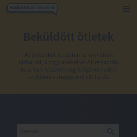
Beküldött ötletek
Az ötleteket itt abban a formában
láthatod, ahogy azokat az ötletgazdák
beadták. A szűrők segítségével tudod
szűkíteni a megjelenített listát.