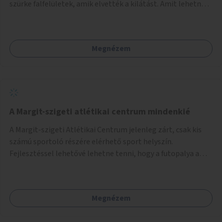
szürke falfelületek, amik elvették a kilátást. Amit lehetne:
1. Füvesíteni a lapostetőt. (A Mammut környéke Buda
legszomogosabb része). 2. A nagy szürke felületekre festeni
egy látképet, amit azok elvettek.
Megnézem
A Margit-szigeti atlétikai centrum mindenkié
A Margit-szigeti Atlétikai Centrum jelenleg zárt, csak kis
számú sportoló részére elérhető sport helyszín.
Fejlesztéssel lehetővé lehetne tenni, hogy a futopalya a
szabadidős sportolók részére is elérhetővé váljon,
beleertve a futókört és a füves pályát, kis focipályákat is.
Ehhez zárható tároló helyet, öltözőt, WC-t kell biztosítani.
Megnézem