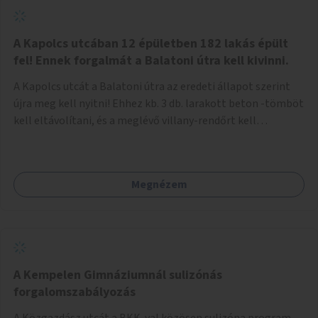
zötyögőssége elriassza a bringásokat a járdán
szálguldástól.
A Kapolcs utcában 12 épületben 182 lakás épült
fel! Ennek forgalmát a Balatoni útra kell kivinni.
A Kapolcs utcát a Balatoni útra az eredeti állapot szerint
újra meg kell nyitni! Ehhez kb. 3 db. larakott beton -tömböt
kell eltávolítani, és a meglévő villany-rendőrt kell
ősszhangba hozni, vagy szükség esetén azt ki kell azt
egészíteni! Így lehetővé válik a 12 épületben, a 182 db. új
lakásban élőknek, hogy a személyautójukkal
Megnézem
biztonságosan és egyszerűbben közlekedhessenek. A
kivitelezés becsült összege 12 millió Ft. Üdvözlettel: Buzna
Vilmos
A Kempelen Gimnáziumnál sulizónás
forgalomszabályozás
A Közgazdász utcát a BKK-val közösen sulizóna program