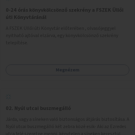
fenntartásához, évi 14-16 millió Ft-tal. A program hosszú
távú fenntarthatósága úgy lenne megvalósítható. hogy
0-24 órás könyvkölcsönző szekrény a FSZEK Üllői
részben "Támogató szolgálat" normatív támogatásából,
úti Könyvtáránál
részben pályázatokból, részben szülői hozzájárulásból,
A FSZEK Üllői úti Könyvtár előterében , olvasójeggyel
részben pedig a jelen pályázat által biztosított összegből.
nyitható ajtóval elzárva, egy könyvkölcsönző szekrény
A programban 8-10 szakember (gyógypedagógus,
telepítése.
pszichológus) működne közre. Fontos cél lenne, hogy
minden a programba bevont család az életminőségét
befolyásoló mértékű szakmai támogatást kapjon.
Megnézem
02. Nyúl utcai buszmegálló
Járda, vagy a síneken való biztonságos átjárás biztosítása. A
Nyúl utcai buszmegálló két zebra közé esik- Aki az Ezredes
utca felé szeretne menni, kénytelen a síneken keresztül