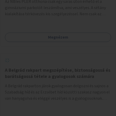
Az NBIes PLER otthona csak egy saras úton érhető el a
gimnáziumi parkolót leszámítva, ami veszélyes. A sétány
kialakítása térkövezés kis szegélyezéssel. Nem csak az
Aréna nagy számú látogatóját 710-1000 néző
meccsenként+ egyéb kulturális és kerületi rendezvények,
koncertek, bálok, jótékonysági események, választási
Megnézem
események -, a sármentes, méltó megközelítést, de a
közeli játszótérre érkezőket is szolgálná. A sétány
megközelítéséig a Thököly út közösségi közlekedéssel (
236 busz, 50-es villamos) már biztosított, a közvetlen
gyalogutas elérés a projekt keretében nem került
kialakításra.
A Belgrád rakpart megszépítése, biztonságossá és
barátságossá tétele a gyalogosok számára
A Belgrád rakparton járok gyalogosan dolgozni és sajnos a
Szabadság híd és az Erzsébet híd közötti szakasz nagyon el
van hanyagolva és eléggé veszélyes is a gyalogosoknak.
Ahol a MAHART épülete van, ott egy nagyon szűk járda van
és biztonsági korlát sincsen, hogy az autósoktól kicsit