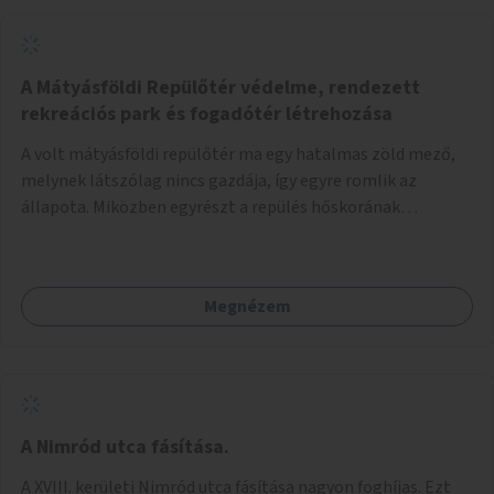
A Mátyásföldi Repülőtér védelme, rendezett
rekreációs park és fogadótér létrehozása
A volt mátyásföldi repülőtér ma egy hatalmas zöld mező,
melynek látszólag nincs gazdája, így egyre romlik az
állapota. Miközben egyrészt a repülés hőskorának
történelmi helyszíne, másrészt védett állatok lakhelye
(ürge, sisakos sáska), az emberek számára pedig kedvelt
kikapcsolódási helyszín: kocogók, kutyasétáltatók,
Megnézem
modellrepülők, sárkányeregetők, lovasok használják. A
Légcsavar utca felől szükség lenne fogadótér kialakítására
tájékoztató táblákkal az értékekről. A fogadótér fái alatt
kialakítható pihenőhely padokkal, kerékpártármaszokkal,
szemetesekkel, esőbeállóval, ami alkalmas kisebb
csoportok fogadására. A másik két bejárathoz is
A Nimród utca fásítása.
tájékoztató táblák kellenek, 1-1 pad, kuka, bringatámasz.
A XVIII. kerületi Nimród utca fásítása nagyon foghíjas. Ezt