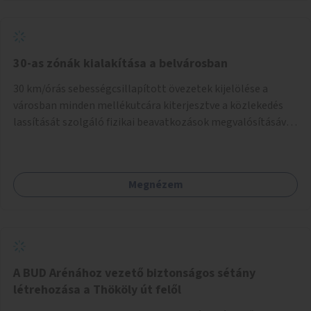
normál parkolóként is működhetnek.
30-as zónák kialakítása a belvárosban
30 km/órás sebességcsillapított övezetek kijelölése a
városban minden mellékutcára kiterjesztve a közlekedés
lassítását szolgáló fizikai beavatkozások megvalósításával,
egyben lehetővé téve ha a körülmények engedik az
egyirányú mellékutcák megnyitását a kétirányú kerékpáros
közlekedésnek. Elsőként az Alkotás utca - Villányi út -
Megnézem
Karolina út - Hamzsabégi út - Szerémi út - Könyves K. krt. -
Hungária krt. - Róbert K. krt. - Vörösvári út - Bécsi út -
Margit krt. - Krisztina krt. - Alkotás utca területen belüli
zónák kijelölése. A program indulhat a Nagykörúton belüli
területtel, majd az Akotás utcán belüli területtel.
A BUD Arénához vezető biztonságos sétány
létrehozása a Thököly út felől