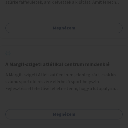
szürke falfelületek, amik elvették a kilátást. Amit lehetne:
1. Füvesíteni a lapostetőt. (A Mammut környéke Buda
legszomogosabb része). 2. A nagy szürke felületekre festeni
egy látképet, amit azok elvettek.
Megnézem
A Margit-szigeti atlétikai centrum mindenkié
A Margit-szigeti Atlétikai Centrum jelenleg zárt, csak kis
számú sportoló részére elérhető sport helyszín.
Fejlesztéssel lehetővé lehetne tenni, hogy a futopalya a
szabadidős sportolók részére is elérhetővé váljon,
beleertve a futókört és a füves pályát, kis focipályákat is.
Ehhez zárható tároló helyet, öltözőt, WC-t kell biztosítani.
Megnézem