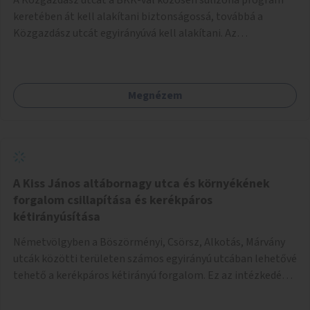
keretében át kell alakítani biztonságossá, továbbá a
Közgazdász utcát egyirányúvá kell alakítani. Az
egyirányúsításnál meg kell vizsgálni a Park utca forgalmát
is, mert akár összekapcsolható az egyirányusítás
kialakításával. A kettő között a Művelődés utca pedig
Megnézem
rendkívül balesetveszélyes és védett útszakasszá kell
nyilvánítani, stoptáblák! és 30km/h-ás
forgalomszabályozással! Kettő munkanem: sulizóna-
program és forgalomszabályozás (aktív/passzív) -
Közgazdász utca - Művelődés utca - Park utca tengelyen.
A Kiss János altábornagy utca és környékének
forgalom csillapítása és kerékpáros
kétirányúsítása
Németvölgyben a Böszörményi, Csörsz, Alkotás, Márvány
utcák közötti területen számos egyirányú utcában lehetővé
tehető a kerékpáros kétirányú forgalom. Ez az intézkedés
kiegészíthető 30-as zónával, hogy még inkább vonzó és
élhető legyen a környék.