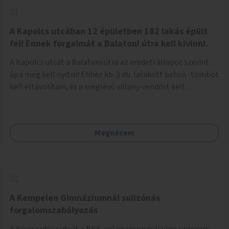
zötyögőssége elriassza a bringásokat a járdán
szálguldástól.
A Kapolcs utcában 12 épületben 182 lakás épült
fel! Ennek forgalmát a Balatoni útra kell kivinni.
A Kapolcs utcát a Balatoni útra az eredeti állapot szerint
újra meg kell nyitni! Ehhez kb. 3 db. larakott beton -tömböt
kell eltávolítani, és a meglévő villany-rendőrt kell
ősszhangba hozni, vagy szükség esetén azt ki kell azt
egészíteni! Így lehetővé válik a 12 épületben, a 182 db. új
lakásban élőknek, hogy a személyautójukkal
Megnézem
biztonságosan és egyszerűbben közlekedhessenek. A
kivitelezés becsült összege 12 millió Ft. Üdvözlettel: Buzna
Vilmos
A Kempelen Gimnáziumnál sulizónás
forgalomszabályozás
A Közgazdász utcát a BKK-val közösen sulizóna program