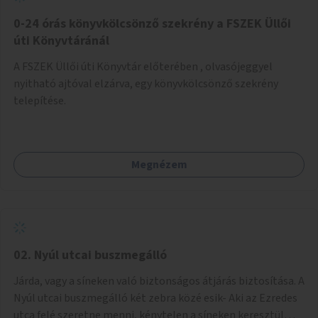
fenntartásához, évi 14-16 millió Ft-tal. A program hosszú
távú fenntarthatósága úgy lenne megvalósítható. hogy
0-24 órás könyvkölcsönző szekrény a FSZEK Üllői
részben "Támogató szolgálat" normatív támogatásából,
úti Könyvtáránál
részben pályázatokból, részben szülői hozzájárulásból,
A FSZEK Üllői úti Könyvtár előterében , olvasójeggyel
részben pedig a jelen pályázat által biztosított összegből.
nyitható ajtóval elzárva, egy könyvkölcsönző szekrény
A programban 8-10 szakember (gyógypedagógus,
telepítése.
pszichológus) működne közre. Fontos cél lenne, hogy
minden a programba bevont család az életminőségét
befolyásoló mértékű szakmai támogatást kapjon.
Megnézem
02. Nyúl utcai buszmegálló
Járda, vagy a síneken való biztonságos átjárás biztosítása. A
Nyúl utcai buszmegálló két zebra közé esik- Aki az Ezredes
utca felé szeretne menni, kénytelen a síneken keresztül