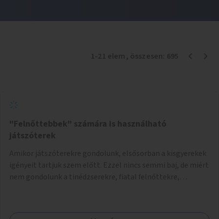
1
-
21
elem
, összesen:
695
"Felnőttebbek" számára is használható
játszóterek
Amikor játszóterekre gondolunk, elsősorban a kisgyerekek
igényeit tartjuk szem előtt. Ezzel nincs semmi baj, de miért
nem gondolunk a tinédzserekre, fiatal felnőttekre,
felnőttekre is? Minden korosztálynak lenne igénye arra,
hogy szórakozzon a szabadban, ám nincs erre kialakított
infrastruktúra. Az idősebb korosztályok játszóterének