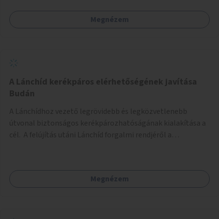
Megnézem
A Lánchíd kerékpáros elérhetőségének javítása
Budán
A Lánchídhoz vezető legrövidebb és legközvetlenebb
útvonal biztonságos kerékpározhatóságának kialakítása a
cél. A felújítás utáni Lánchíd forgalmi rendjéről a
budapestiek dönthettek, amelyen a szavazók többsége a
kerékpárosbarát kialakításra tette a voksát - ezzel
megtörtént az első lépése annak, hogy a belváros
Megnézem
tengelyében is megerősödjön a Buda és Pest közötti
kerékpáros kapcsolat. Azonban a teljes siker eléréséhez
folytatásra van szükség, azaz a Lánchídra vezető utakon is
lehetővé kell tenni a kerékpárosbarát kialakítást. Legyen