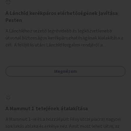
biztonságosan kerékpározható az Alagút, a Mészáros utca
és a Márvány utca is!
A Lánchíd kerékpáros elérhetőségének javítása
Pesten
A Lánchídhoz vezető legrövidebb és legközvetlenebb
útvonal biztonságos kerékpározhatóságának kialakítása a
cél. A felújítás utáni Lánchíd forgalmi rendjéről a
budapestiek dönthettek, amelyen a szavazók többsége a
kerékpárosbarát kialakításra tette a voksát - ezzel
megtörtént az első lépése annak, hogy a belváros
Megnézem
tengelyében is megerősödjön a Buda és Pest közötti
kerékpáros kapcsolat. Azonban a teljes siker eléréséhez
folytatásra van szükség, azaz a Lánchídra vezető utakon is
lehetővé kell tenni a kerékpárosbarát kialakítást. Legyen
biztonságosan kerékpározható a József Attila utca is!
A Mammut 1 tetejének átalakítása
A Mammut 1-re és a hozzáépült Fény utcai piacra) nagyon
sok lakás ablaka és erkélye néz. Amit most lehet látni, az