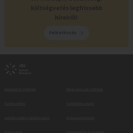
költségvetés legfrissebb
híreiről!
Feliratkozás
Beküldött ötletek
Megvalósuló ötletek
Sütikezelés
Sütitájékoztató
Adatkezelési tájékoztató
Dokumentumok
Kapcsolat
Information in English