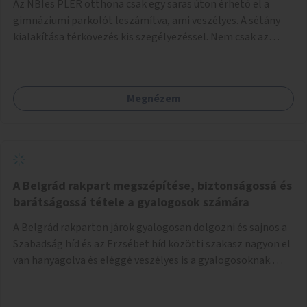
Az NBIes PLER otthona csak egy saras úton érhető el a
gimnáziumi parkolót leszámítva, ami veszélyes. A sétány
kialakítása térkövezés kis szegélyezéssel. Nem csak az
Aréna nagy számú látogatóját 710-1000 néző
meccsenként+ egyéb kulturális és kerületi rendezvények,
koncertek, bálok, jótékonysági események, választási
Megnézem
események -, a sármentes, méltó megközelítést, de a
közeli játszótérre érkezőket is szolgálná. A sétány
megközelítéséig a Thököly út közösségi közlekedéssel (
236 busz, 50-es villamos) már biztosított, a közvetlen
gyalogutas elérés a projekt keretében nem került
kialakításra.
A Belgrád rakpart megszépítése, biztonságossá és
barátságossá tétele a gyalogosok számára
A Belgrád rakparton járok gyalogosan dolgozni és sajnos a
Szabadság híd és az Erzsébet híd közötti szakasz nagyon el
van hanyagolva és eléggé veszélyes is a gyalogosoknak.
Ahol a MAHART épülete van, ott egy nagyon szűk járda van
és biztonsági korlát sincsen, hogy az autósoktól kicsit