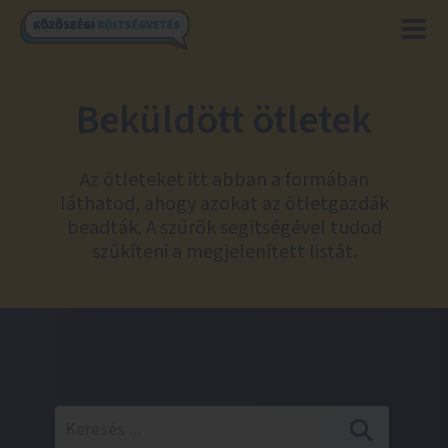
Beküldött ötletek
Az ötleteket itt abban a formában
láthatod, ahogy azokat az ötletgazdák
beadták. A szűrők segítségével tudod
szűkíteni a megjelenített listát.