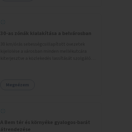
30-as zónák kialakítása a belvárosban
30 km/órás sebességcsillapított övezetek
kijelölése a városban minden mellékutcára
kiterjesztve a közlekedés lassítását szolgáló
fizikai beavatkozások megvalósításával,
egyben lehetővé téve ha a körülmények
engedik az egyirányú mellékutcák megnyitását
Megnézem
a kétirányú kerékpáros közlekedésnek.
Elsőként az Alkotás utca - Villányi út - Karolina
út - Hamzsabégi út - Szerémi út - Könyves K.
krt. - Hungária krt. - Róbert K. krt. - Vörösvári út
- Bécsi út - Margit krt. - Krisztina krt. - Alkotás
utca területen belüli zónák kijelölése. A
A Bem tér és környéke gyalogos-barát
program indulhat a Nagykörúton belüli
átrendezése