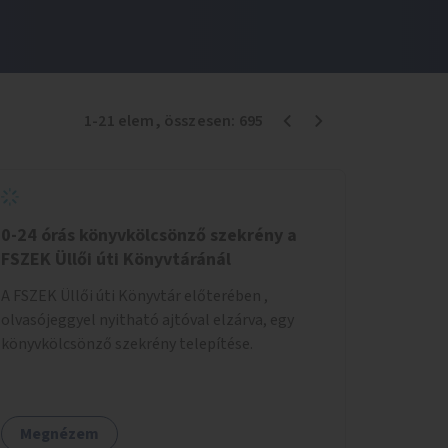
1
-
21
elem
, összesen:
695
0-24 órás könyvkölcsönző szekrény a
FSZEK Üllői úti Könyvtáránál
A FSZEK Üllői úti Könyvtár előterében ,
olvasójeggyel nyitható ajtóval elzárva, egy
könyvkölcsönző szekrény telepítése.
Megnézem