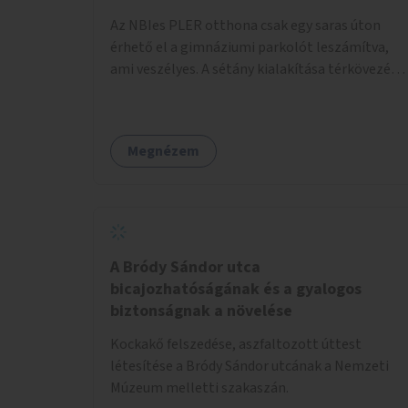
pénzbe, mert csak a táblát kellene hátrább
Az NBIes PLER otthona csak egy saras úton
tenni.
érhető el a gimnáziumi parkolót leszámítva,
ami veszélyes. A sétány kialakítása térkövezés
kis szegélyezéssel. Nem csak az Aréna nagy
számú látogatóját 710-1000 néző
meccsenként+ egyéb kulturális és kerületi
Megnézem
rendezvények, koncertek, bálok, jótékonysági
események, választási események -, a
sármentes, méltó megközelítést, de a közeli
játszótérre érkezőket is szolgálná. A sétány
megközelítéséig a Thököly út közösségi
közlekedéssel ( 236 busz, 50-es villamos) már
A Bródy Sándor utca
biztosított, a közvetlen gyalogutas elérés a
bicajozhatóságának és a gyalogos
projekt keretében nem került kialakításra.
biztonságnak a növelése
Kockakő felszedése, aszfaltozott úttest
létesítése a Bródy Sándor utcának a Nemzeti
Múzeum melletti szakaszán.