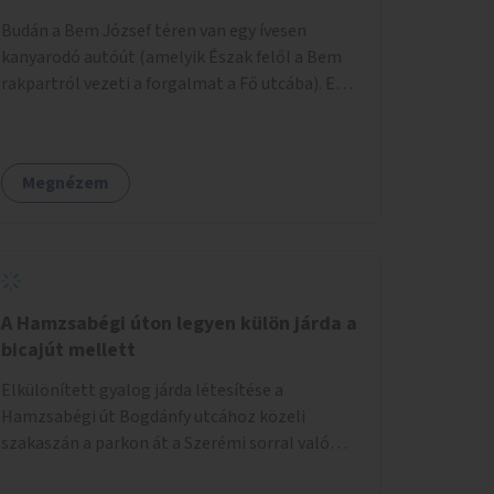
területtel, majd az Akotás utcán belüli
Budán a Bem József téren van egy ívesen
területtel.
kanyarodó autóút (amelyik Észak felől a Bem
rakpartról vezeti a forgalmat a Fő utcába). Ezt
az autós sávot kéne áthelyezni oly módon,
hogy az nem átszeli, hanem megkerüli a teret
először Keletről, aztán Dél felől, és így
Megnézem
megszüntetni a teret átlósan kettévágó utat.
Másrészt felszámolni a Bem tér Északi részén
lévő autóút Duna felé eső felét. Harmadrészt
sétáló utcává tenni a Bodrog utcát.
A Hamzsabégi úton legyen külön járda a
bicajút mellett
Elkülönített gyalog járda létesítése a
Hamzsabégi út Bogdánfy utcához közeli
szakaszán a parkon át a Szerémi sorral való
kereszteződésig. A kerékpárút Északi oldalára