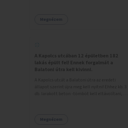
Megnézem
A Kapolcs utcában 12 épületben 182
lakás épült fel! Ennek forgalmát a
Balatoni útra kell kivinni.
A Kapolcs utcát a Balatoni útra az eredeti
állapot szerint újra meg kell nyitni! Ehhez kb. 3
db. larakott beton -tömböt kell eltávolítani, és
a meglévő villany-rendőrt kell ősszhangba
hozni, vagy szükség esetén azt ki kell azt
egészíteni! Így lehetővé válik a 12 épületben, a
Megnézem
182 db. új lakásban élőknek, hogy a
személyautójukkal biztonságosan és