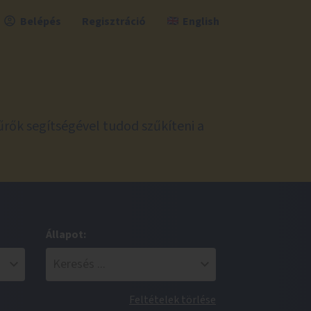
Belépés
Regisztráció
English
űrők segítségével tudod szűkíteni a
Állapot:
Feltételek törlése