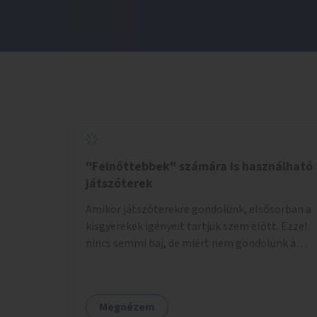
"Felnőttebbek" számára is használható
játszóterek
Amikor játszóterekre gondolunk, elsősorban a
kisgyerekek igényeit tartjuk szem előtt. Ezzel
nincs semmi baj, de miért nem gondolunk a
tinédzserekre, fiatal felnőttekre, felnőttekre
is? Minden korosztálynak lenne igénye arra,
hogy szórakozzon a szabadban, ám nincs erre
Megnézem
kialakított infrastruktúra. Az idősebb