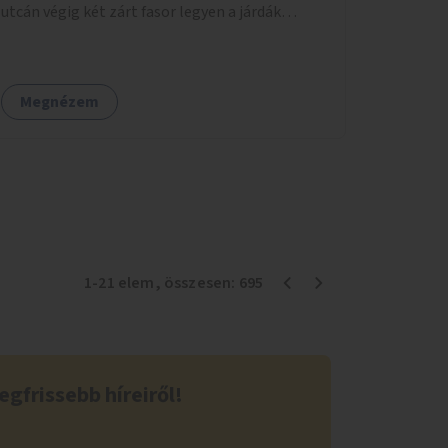
utcán végig két zárt fasor legyen a járdák
mellett.
Megnézem
1
-
21
elem
, összesen:
695
egfrissebb híreiről!