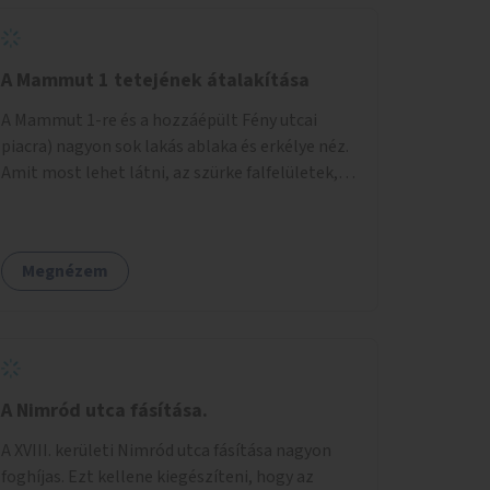
A Mammut 1 tetejének átalakítása
A Mammut 1-re és a hozzáépült Fény utcai
piacra) nagyon sok lakás ablaka és erkélye néz.
Amit most lehet látni, az szürke falfelületek,
amik elvették a kilátást. Amit lehetne: 1.
Füvesíteni a lapostetőt. (A Mammut környéke
Buda legszomogosabb része). 2. A nagy szürke
Megnézem
felületekre festeni egy látképet, amit azok
elvettek.
A Nimród utca fásítása.
A XVIII. kerületi Nimród utca fásítása nagyon
foghíjas. Ezt kellene kiegészíteni, hogy az