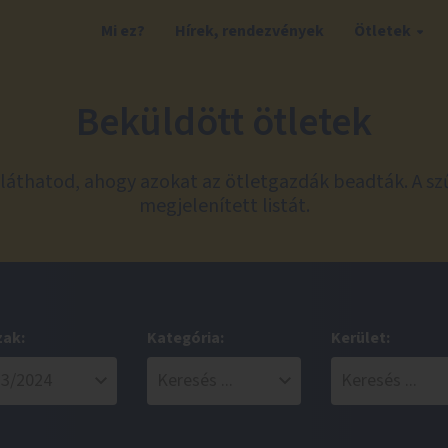
Mi ez?
Hírek, rendezvények
Ötletek
Beküldött ötletek
láthatod, ahogy azokat az ötletgazdák beadták. A sz
megjelenített listát.
zak:
Kategória:
Kerület: