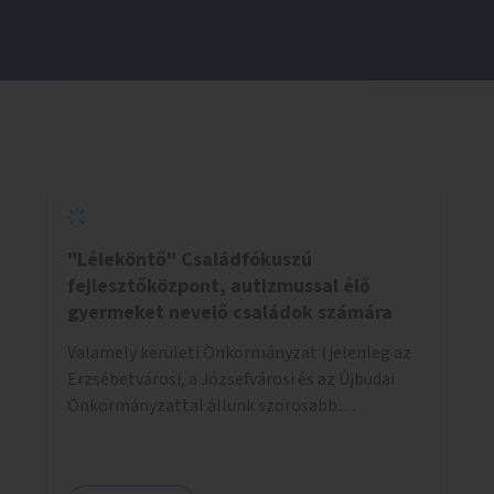
"Léleköntő" Családfókuszú
fejlesztőközpont, autizmussal élő
gyermeket nevelő családok számára
Valamely kerületi Önkormányzat (jelenleg az
Erzsébetvárosi, a Józsefvárosi és az Újbudai
Önkormányzattal állunk szorosabb
kapcsolatban) által felajánlott kb. 200nm-es
ingatlan lehetne alkalmas a program
helyszínéül. Egy konkrét helyszínt már