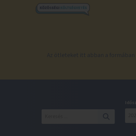
Az ötleteket itt abban a formában 
Idős