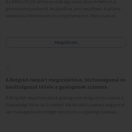
Az NBIes PLER otthona csak egy saras úton érhető el a
gimnáziumi parkolót leszámítva, ami veszélyes. A sétány
kialakítása térkövezés kis szegélyezéssel. Nem csak az
Aréna nagy számú látogatóját 710-1000 néző
meccsenként+ egyéb kulturális és kerületi rendezvények,
koncertek, bálok, jótékonysági események, választási
Megnézem
események -, a sármentes, méltó megközelítést, de a
közeli játszótérre érkezőket is szolgálná. A sétány
megközelítéséig a Thököly út közösségi közlekedéssel (
236 busz, 50-es villamos) már biztosított, a közvetlen
gyalogutas elérés a projekt keretében nem került
kialakításra.
A Belgrád rakpart megszépítése, biztonságossá és
barátságossá tétele a gyalogosok számára
A Belgrád rakparton járok gyalogosan dolgozni és sajnos a
Szabadság híd és az Erzsébet híd közötti szakasz nagyon el
van hanyagolva és eléggé veszélyes is a gyalogosoknak.
Ahol a MAHART épülete van, ott egy nagyon szűk járda van
és biztonsági korlát sincsen, hogy az autósoktól kicsit