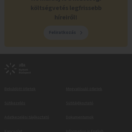
költségvetés legfrissebb
híreiről!
Feliratkozás
Beküldött ötletek
Megvalósuló ötletek
Sütikezelés
Sütitájékoztató
Adatkezelési tájékoztató
Dokumentumok
Kapcsolat
Information in English