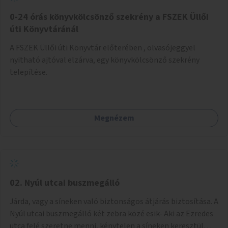
fenntartásához, évi 14-16 millió Ft-tal. A program hosszú
távú fenntarthatósága úgy lenne megvalósítható. hogy
0-24 órás könyvkölcsönző szekrény a FSZEK Üllői
részben "Támogató szolgálat" normatív támogatásából,
úti Könyvtáránál
részben pályázatokból, részben szülői hozzájárulásból,
A FSZEK Üllői úti Könyvtár előterében , olvasójeggyel
részben pedig a jelen pályázat által biztosított összegből.
nyitható ajtóval elzárva, egy könyvkölcsönző szekrény
A programban 8-10 szakember (gyógypedagógus,
telepítése.
pszichológus) működne közre. Fontos cél lenne, hogy
minden a programba bevont család az életminőségét
befolyásoló mértékű szakmai támogatást kapjon.
Megnézem
02. Nyúl utcai buszmegálló
Járda, vagy a síneken való biztonságos átjárás biztosítása. A
Nyúl utcai buszmegálló két zebra közé esik- Aki az Ezredes
utca felé szeretne menni, kénytelen a síneken keresztül