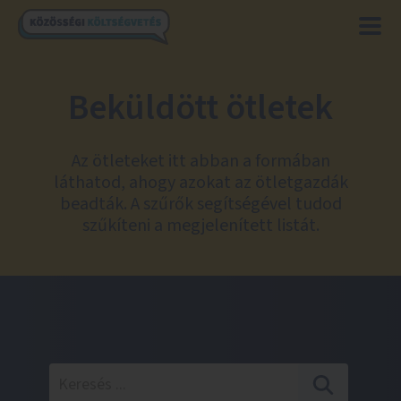
Beküldött ötletek
Az ötleteket itt abban a formában
láthatod, ahogy azokat az ötletgazdák
beadták. A szűrők segítségével tudod
szűkíteni a megjelenített listát.