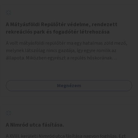
A Mátyásföldi Repülőtér védelme, rendezett
rekreációs park és fogadótér létrehozása
A volt mátyásföldi repülőtér ma egy hatalmas zöld mező,
melynek látszólag nincs gazdája, így egyre romlik az
állapota. Miközben egyrészt a repülés hőskorának
történelmi helyszíne, másrészt védett állatok lakhelye
(ürge, sisakos sáska), az emberek számára pedig kedvelt
kikapcsolódási helyszín: kocogók, kutyasétáltatók,
Megnézem
modellrepülők, sárkányeregetők, lovasok használják. A
Légcsavar utca felől szükség lenne fogadótér kialakítására
tájékoztató táblákkal az értékekről. A fogadótér fái alatt
kialakítható pihenőhely padokkal, kerékpártármaszokkal,
szemetesekkel, esőbeállóval, ami alkalmas kisebb
csoportok fogadására. A másik két bejárathoz is
A Nimród utca fásítása.
tájékoztató táblák kellenek, 1-1 pad, kuka, bringatámasz.
A XVIII. kerületi Nimród utca fásítása nagyon foghíjas. Ezt