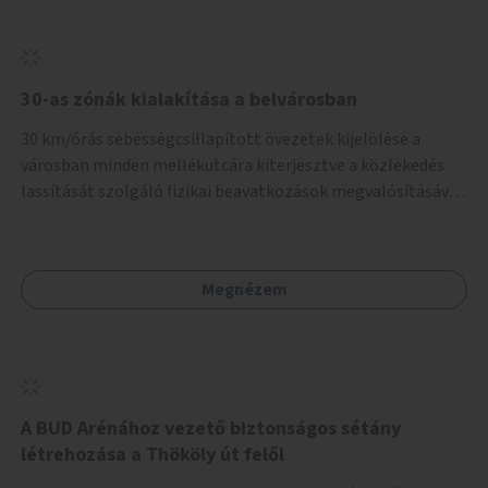
normál parkolóként is működhetnek.
30-as zónák kialakítása a belvárosban
30 km/órás sebességcsillapított övezetek kijelölése a
városban minden mellékutcára kiterjesztve a közlekedés
lassítását szolgáló fizikai beavatkozások megvalósításával,
egyben lehetővé téve ha a körülmények engedik az
egyirányú mellékutcák megnyitását a kétirányú kerékpáros
közlekedésnek. Elsőként az Alkotás utca - Villányi út -
Megnézem
Karolina út - Hamzsabégi út - Szerémi út - Könyves K. krt. -
Hungária krt. - Róbert K. krt. - Vörösvári út - Bécsi út -
Margit krt. - Krisztina krt. - Alkotás utca területen belüli
zónák kijelölése. A program indulhat a Nagykörúton belüli
területtel, majd az Akotás utcán belüli területtel.
A BUD Arénához vezető biztonságos sétány
létrehozása a Thököly út felől