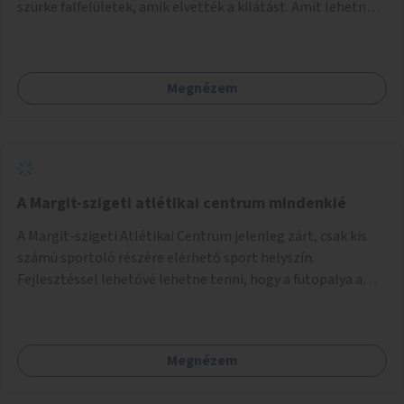
szürke falfelületek, amik elvették a kilátást. Amit lehetne:
1. Füvesíteni a lapostetőt. (A Mammut környéke Buda
legszomogosabb része). 2. A nagy szürke felületekre festeni
egy látképet, amit azok elvettek.
Megnézem
A Margit-szigeti atlétikai centrum mindenkié
A Margit-szigeti Atlétikai Centrum jelenleg zárt, csak kis
számú sportoló részére elérhető sport helyszín.
Fejlesztéssel lehetővé lehetne tenni, hogy a futopalya a
szabadidős sportolók részére is elérhetővé váljon,
beleertve a futókört és a füves pályát, kis focipályákat is.
Ehhez zárható tároló helyet, öltözőt, WC-t kell biztosítani.
Megnézem