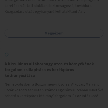
keretében át kell alakítani biztonságossá, továbbá a
Közgazdász utcát egyirányúvá kell alakítani. Az
egyirányúsításnál meg kell vizsgálni a Park utca forgalmát
is, mert akár összekapcsolható az egyirányusítás
kialakításával. A kettő között a Művelődés utca pedig
Megnézem
rendkívül balesetveszélyes és védett útszakasszá kell
nyilvánítani, stoptáblák! és 30km/h-ás
forgalomszabályozással! Kettő munkanem: sulizóna-
program és forgalomszabályozás (aktív/passzív) -
Közgazdász utca - Művelődés utca - Park utca tengelyen.
A Kiss János altábornagy utca és környékének
forgalom csillapítása és kerékpáros
kétirányúsítása
Németvölgyben a Böszörményi, Csörsz, Alkotás, Márvány
utcák közötti területen számos egyirányú utcában lehetővé
tehető a kerékpáros kétirányú forgalom. Ez az intézkedés
kiegészíthető 30-as zónával, hogy még inkább vonzó és
élhető legyen a környék.