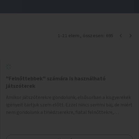
1
-
21
elem
, összesen:
695
"Felnőttebbek" számára is használható
játszóterek
Amikor játszóterekre gondolunk, elsősorban a kisgyerekek
igényeit tartjuk szem előtt. Ezzel nincs semmi baj, de miért
nem gondolunk a tinédzserekre, fiatal felnőttekre,
felnőttekre is? Minden korosztálynak lenne igénye arra,
hogy szórakozzon a szabadban, ám nincs erre kialakított
infrastruktúra. Az idősebb korosztályok játszóterének