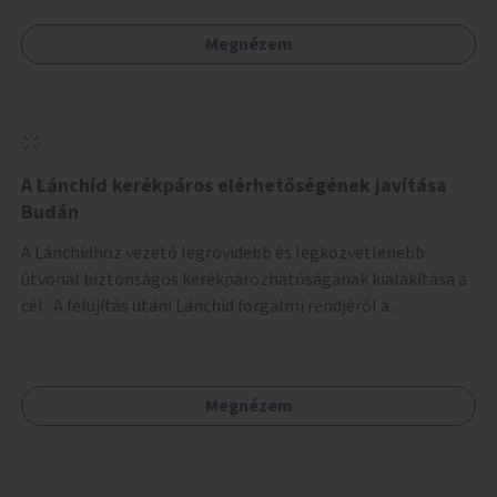
Megnézem
A Lánchíd kerékpáros elérhetőségének javítása
Budán
A Lánchídhoz vezető legrövidebb és legközvetlenebb
útvonal biztonságos kerékpározhatóságának kialakítása a
cél. A felújítás utáni Lánchíd forgalmi rendjéről a
budapestiek dönthettek, amelyen a szavazók többsége a
kerékpárosbarát kialakításra tette a voksát - ezzel
megtörtént az első lépése annak, hogy a belváros
Megnézem
tengelyében is megerősödjön a Buda és Pest közötti
kerékpáros kapcsolat. Azonban a teljes siker eléréséhez
folytatásra van szükség, azaz a Lánchídra vezető utakon is
lehetővé kell tenni a kerékpárosbarát kialakítást. Legyen