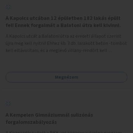
zötyögőssége elriassza a bringásokat a járdán
szálguldástól.
A Kapolcs utcában 12 épületben 182 lakás épült
fel! Ennek forgalmát a Balatoni útra kell kivinni.
A Kapolcs utcát a Balatoni útra az eredeti állapot szerint
újra meg kell nyitni! Ehhez kb. 3 db. larakott beton -tömböt
kell eltávolítani, és a meglévő villany-rendőrt kell
ősszhangba hozni, vagy szükség esetén azt ki kell azt
egészíteni! Így lehetővé válik a 12 épületben, a 182 db. új
lakásban élőknek, hogy a személyautójukkal
Megnézem
biztonságosan és egyszerűbben közlekedhessenek. A
kivitelezés becsült összege 12 millió Ft. Üdvözlettel: Buzna
Vilmos
A Kempelen Gimnáziumnál sulizónás
forgalomszabályozás
A Közgazdász utcát a BKK-val közösen sulizóna program