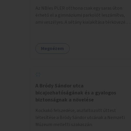
pénzbe, mert csak a táblát kellene hátrább
Az NBIes PLER otthona csak egy saras úton
tenni.
érhető el a gimnáziumi parkolót leszámítva,
ami veszélyes. A sétány kialakítása térkövezés
kis szegélyezéssel. Nem csak az Aréna nagy
számú látogatóját 710-1000 néző
meccsenként+ egyéb kulturális és kerületi
Megnézem
rendezvények, koncertek, bálok, jótékonysági
események, választási események -, a
sármentes, méltó megközelítést, de a közeli
játszótérre érkezőket is szolgálná. A sétány
megközelítéséig a Thököly út közösségi
közlekedéssel ( 236 busz, 50-es villamos) már
A Bródy Sándor utca
biztosított, a közvetlen gyalogutas elérés a
bicajozhatóságának és a gyalogos
projekt keretében nem került kialakításra.
biztonságnak a növelése
Kockakő felszedése, aszfaltozott úttest
létesítése a Bródy Sándor utcának a Nemzeti
Múzeum melletti szakaszán.