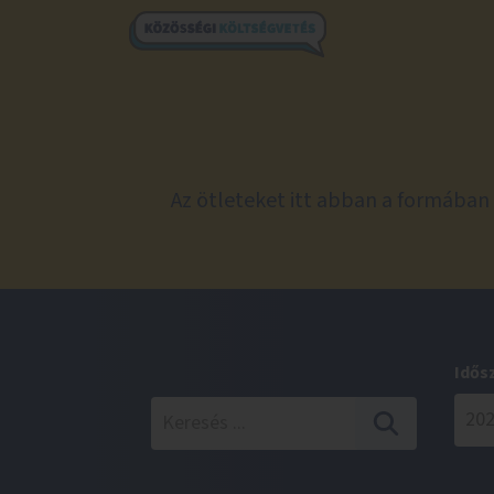
Az ötleteket itt abban a formában 
Idős