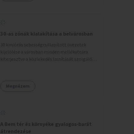
30-as zónák kialakítása a belvárosban
30 km/órás sebességcsillapított övezetek
kijelölése a városban minden mellékutcára
kiterjesztve a közlekedés lassítását szolgáló
fizikai beavatkozások megvalósításával,
egyben lehetővé téve ha a körülmények
engedik az egyirányú mellékutcák megnyitását
Megnézem
a kétirányú kerékpáros közlekedésnek.
Elsőként az Alkotás utca - Villányi út - Karolina
út - Hamzsabégi út - Szerémi út - Könyves K.
krt. - Hungária krt. - Róbert K. krt. - Vörösvári út
- Bécsi út - Margit krt. - Krisztina krt. - Alkotás
utca területen belüli zónák kijelölése. A
A Bem tér és környéke gyalogos-barát
program indulhat a Nagykörúton belüli
átrendezése