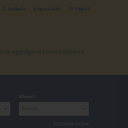
Belépés
Regisztráció
English
űrők segítségével tudod szűkíteni a
Állapot:
Feltételek törlése