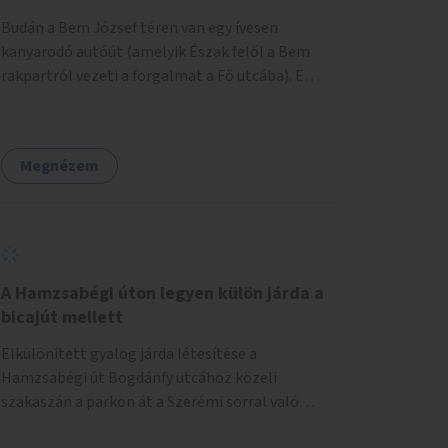
területtel, majd az Akotás utcán belüli
Budán a Bem József téren van egy ívesen
területtel.
kanyarodó autóút (amelyik Észak felől a Bem
rakpartról vezeti a forgalmat a Fő utcába). Ezt
az autós sávot kéne áthelyezni oly módon,
hogy az nem átszeli, hanem megkerüli a teret
először Keletről, aztán Dél felől, és így
Megnézem
megszüntetni a teret átlósan kettévágó utat.
Másrészt felszámolni a Bem tér Északi részén
lévő autóút Duna felé eső felét. Harmadrészt
sétáló utcává tenni a Bodrog utcát.
A Hamzsabégi úton legyen külön járda a
bicajút mellett
Elkülönített gyalog járda létesítése a
Hamzsabégi út Bogdánfy utcához közeli
szakaszán a parkon át a Szerémi sorral való
kereszteződésig. A kerékpárút Északi oldalára