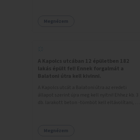
Megnézem
A Kapolcs utcában 12 épületben 182
lakás épült fel! Ennek forgalmát a
Balatoni útra kell kivinni.
A Kapolcs utcát a Balatoni útra az eredeti
állapot szerint újra meg kell nyitni! Ehhez kb. 3
db. larakott beton -tömböt kell eltávolítani, és
a meglévő villany-rendőrt kell ősszhangba
hozni, vagy szükség esetén azt ki kell azt
egészíteni! Így lehetővé válik a 12 épületben, a
Megnézem
182 db. új lakásban élőknek, hogy a
személyautójukkal biztonságosan és