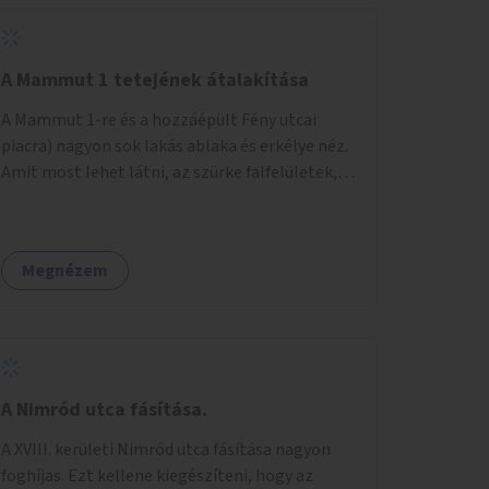
A Mammut 1 tetejének átalakítása
A Mammut 1-re és a hozzáépült Fény utcai
piacra) nagyon sok lakás ablaka és erkélye néz.
Amit most lehet látni, az szürke falfelületek,
amik elvették a kilátást. Amit lehetne: 1.
Füvesíteni a lapostetőt. (A Mammut környéke
Buda legszomogosabb része). 2. A nagy szürke
Megnézem
felületekre festeni egy látképet, amit azok
elvettek.
A Nimród utca fásítása.
A XVIII. kerületi Nimród utca fásítása nagyon
foghíjas. Ezt kellene kiegészíteni, hogy az