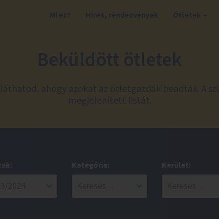
Mi ez?
Hírek, rendezvények
Ötletek
Beküldött ötletek
láthatod, ahogy azokat az ötletgazdák beadták. A sz
megjelenített listát.
zak:
Kategória:
Kerület: