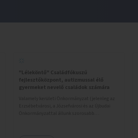
"Léleköntő" Családfókuszú
fejlesztőközpont, autizmussal élő
gyermeket nevelő családok számára
Valamely kerületi Önkormányzat (jelenleg az
Erzsébetvárosi, a Józsefvárosi és az Újbudai
Önkormányzattal állunk szorosabb
kapcsolatban) által felajánlott kb. 200nm-es
ingatlan lehetne alkalmas a program
helyszínéül. Egy konkrét helyszínt már