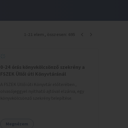
1
-
21
elem
, összesen:
695
0-24 órás könyvkölcsönző szekrény a
FSZEK Üllői úti Könyvtáránál
A FSZEK Üllői úti Könyvtár előterében ,
olvasójeggyel nyitható ajtóval elzárva, egy
könyvkölcsönző szekrény telepítése.
Megnézem