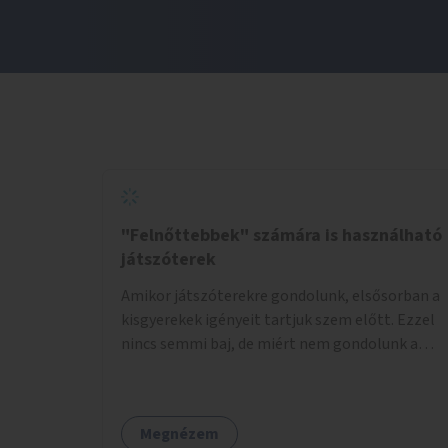
"Felnőttebbek" számára is használható
játszóterek
Amikor játszóterekre gondolunk, elsősorban a
kisgyerekek igényeit tartjuk szem előtt. Ezzel
nincs semmi baj, de miért nem gondolunk a
tinédzserekre, fiatal felnőttekre, felnőttekre
is? Minden korosztálynak lenne igénye arra,
hogy szórakozzon a szabadban, ám nincs erre
Megnézem
kialakított infrastruktúra. Az idősebb