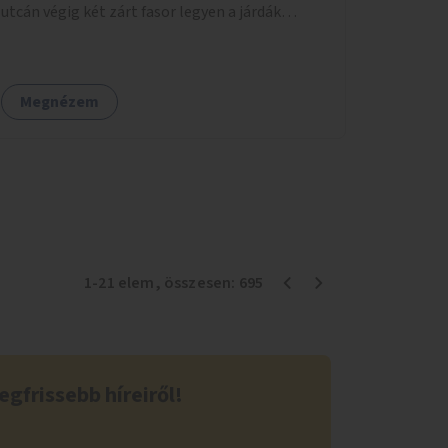
utcán végig két zárt fasor legyen a járdák
mellett.
Megnézem
1
-
21
elem
, összesen:
695
egfrissebb híreiről!