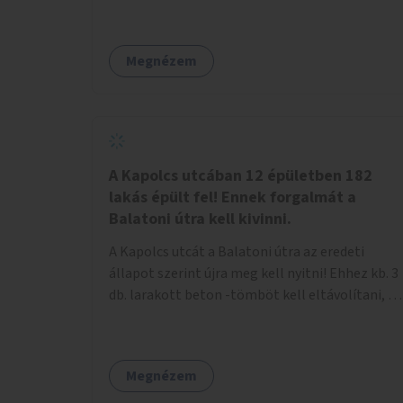
Megnézem
A Kapolcs utcában 12 épületben 182
lakás épült fel! Ennek forgalmát a
Balatoni útra kell kivinni.
A Kapolcs utcát a Balatoni útra az eredeti
állapot szerint újra meg kell nyitni! Ehhez kb. 3
db. larakott beton -tömböt kell eltávolítani, és
a meglévő villany-rendőrt kell ősszhangba
hozni, vagy szükség esetén azt ki kell azt
egészíteni! Így lehetővé válik a 12 épületben, a
Megnézem
182 db. új lakásban élőknek, hogy a
személyautójukkal biztonságosan és