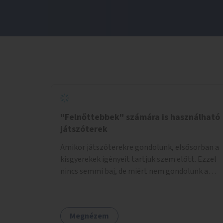
"Felnőttebbek" számára is használható
játszóterek
Amikor játszóterekre gondolunk, elsősorban a
kisgyerekek igényeit tartjuk szem előtt. Ezzel
nincs semmi baj, de miért nem gondolunk a
tinédzserekre, fiatal felnőttekre, felnőttekre
is? Minden korosztálynak lenne igénye arra,
hogy szórakozzon a szabadban, ám nincs erre
Megnézem
kialakított infrastruktúra. Az idősebb