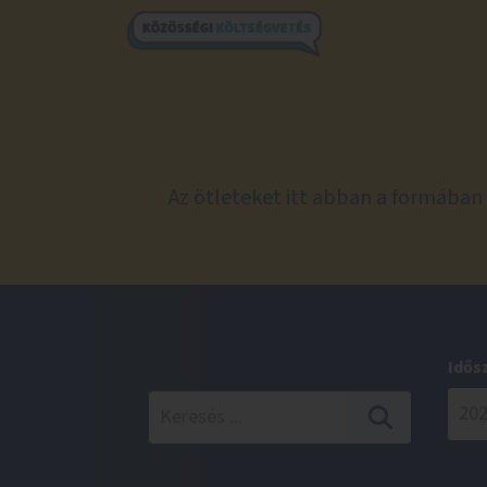
Az ötleteket itt abban a formában 
Idős