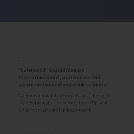
"Léleköntő" Családfókuszú
fejlesztőközpont, autizmussal élő
gyermeket nevelő családok számára
Valamely kerületi Önkormányzat (jelenleg az
Erzsébetvárosi, a Józsefvárosi és az Újbudai
Önkormányzattal állunk szorosabb
kapcsolatban) által felajánlott kb. 200nm-es
ingatlan lehetne alkalmas a program
helyszínéül. Egy konkrét helyszínt már