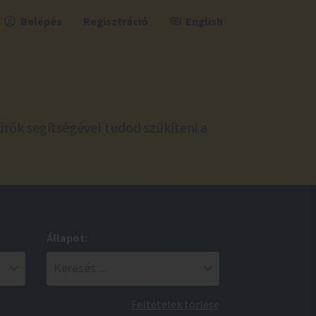
Belépés
Regisztráció
English
űrők segítségével tudod szűkíteni a
Állapot:
Feltételek törlése