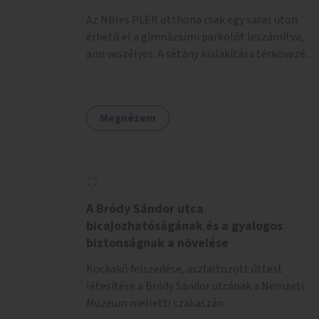
pénzbe, mert csak a táblát kellene hátrább
Az NBIes PLER otthona csak egy saras úton
tenni.
érhető el a gimnáziumi parkolót leszámítva,
ami veszélyes. A sétány kialakítása térkövezés
kis szegélyezéssel. Nem csak az Aréna nagy
számú látogatóját 710-1000 néző
meccsenként+ egyéb kulturális és kerületi
Megnézem
rendezvények, koncertek, bálok, jótékonysági
események, választási események -, a
sármentes, méltó megközelítést, de a közeli
játszótérre érkezőket is szolgálná. A sétány
megközelítéséig a Thököly út közösségi
közlekedéssel ( 236 busz, 50-es villamos) már
A Bródy Sándor utca
biztosított, a közvetlen gyalogutas elérés a
bicajozhatóságának és a gyalogos
projekt keretében nem került kialakításra.
biztonságnak a növelése
Kockakő felszedése, aszfaltozott úttest
létesítése a Bródy Sándor utcának a Nemzeti
Múzeum melletti szakaszán.