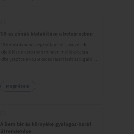
30-as zónák kialakítása a belvárosban
30 km/órás sebességcsillapított övezetek
kijelölése a városban minden mellékutcára
kiterjesztve a közlekedés lassítását szolgáló
fizikai beavatkozások megvalósításával,
egyben lehetővé téve ha a körülmények
engedik az egyirányú mellékutcák megnyitását
Megnézem
a kétirányú kerékpáros közlekedésnek.
Elsőként az Alkotás utca - Villányi út - Karolina
út - Hamzsabégi út - Szerémi út - Könyves K.
krt. - Hungária krt. - Róbert K. krt. - Vörösvári út
- Bécsi út - Margit krt. - Krisztina krt. - Alkotás
utca területen belüli zónák kijelölése. A
A Bem tér és környéke gyalogos-barát
program indulhat a Nagykörúton belüli
átrendezése