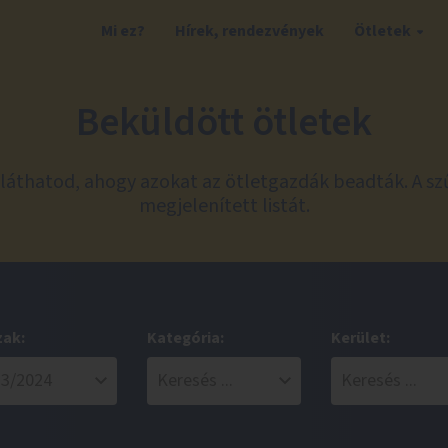
Mi ez?
Hírek, rendezvények
Ötletek
Beküldött ötletek
láthatod, ahogy azokat az ötletgazdák beadták. A sz
megjelenített listát.
zak:
Kategória:
Kerület: