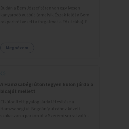
területtel, majd az Akotás utcán belüli
Budán a Bem József téren van egy ívesen
területtel.
kanyarodó autóút (amelyik Észak felől a Bem
rakpartról vezeti a forgalmat a Fő utcába). Ezt
az autós sávot kéne áthelyezni oly módon,
hogy az nem átszeli, hanem megkerüli a teret
először Keletről, aztán Dél felől, és így
Megnézem
megszüntetni a teret átlósan kettévágó utat.
Másrészt felszámolni a Bem tér Északi részén
lévő autóút Duna felé eső felét. Harmadrészt
sétáló utcává tenni a Bodrog utcát.
A Hamzsabégi úton legyen külön járda a
bicajút mellett
Elkülönített gyalog járda létesítése a
Hamzsabégi út Bogdánfy utcához közeli
szakaszán a parkon át a Szerémi sorral való
kereszteződésig. A kerékpárút Északi oldalára