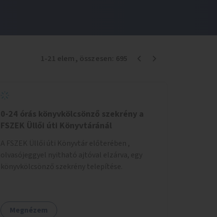
1
-
21
elem
, összesen:
695
0-24 órás könyvkölcsönző szekrény a
FSZEK Üllői úti Könyvtáránál
A FSZEK Üllői úti Könyvtár előterében ,
olvasójeggyel nyitható ajtóval elzárva, egy
könyvkölcsönző szekrény telepítése.
Megnézem