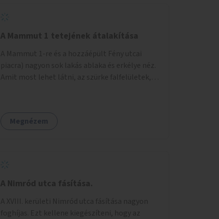
A Mammut 1 tetejének átalakítása
A Mammut 1-re és a hozzáépült Fény utcai
piacra) nagyon sok lakás ablaka és erkélye néz.
Amit most lehet látni, az szürke falfelületek,
amik elvették a kilátást. Amit lehetne: 1.
Füvesíteni a lapostetőt. (A Mammut környéke
Buda legszomogosabb része). 2. A nagy szürke
Megnézem
felületekre festeni egy látképet, amit azok
elvettek.
A Nimród utca fásítása.
A XVIII. kerületi Nimród utca fásítása nagyon
foghíjas. Ezt kellene kiegészíteni, hogy az