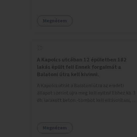
Megnézem
A Kapolcs utcában 12 épületben 182
lakás épült fel! Ennek forgalmát a
Balatoni útra kell kivinni.
A Kapolcs utcát a Balatoni útra az eredeti
állapot szerint újra meg kell nyitni! Ehhez kb. 3
db. larakott beton -tömböt kell eltávolítani, és
a meglévő villany-rendőrt kell ősszhangba
hozni, vagy szükség esetén azt ki kell azt
egészíteni! Így lehetővé válik a 12 épületben, a
Megnézem
182 db. új lakásban élőknek, hogy a
személyautójukkal biztonságosan és