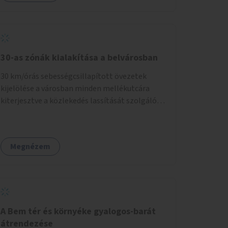
30-as zónák kialakítása a belvárosban
30 km/órás sebességcsillapított övezetek
kijelölése a városban minden mellékutcára
kiterjesztve a közlekedés lassítását szolgáló
fizikai beavatkozások megvalósításával,
egyben lehetővé téve ha a körülmények
engedik az egyirányú mellékutcák megnyitását
Megnézem
a kétirányú kerékpáros közlekedésnek.
Elsőként az Alkotás utca - Villányi út - Karolina
út - Hamzsabégi út - Szerémi út - Könyves K.
krt. - Hungária krt. - Róbert K. krt. - Vörösvári út
- Bécsi út - Margit krt. - Krisztina krt. - Alkotás
utca területen belüli zónák kijelölése. A
A Bem tér és környéke gyalogos-barát
program indulhat a Nagykörúton belüli
átrendezése