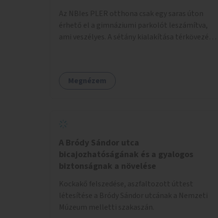
pénzbe, mert csak a táblát kellene hátrább
Az NBIes PLER otthona csak egy saras úton
tenni.
érhető el a gimnáziumi parkolót leszámítva,
ami veszélyes. A sétány kialakítása térkövezés
kis szegélyezéssel. Nem csak az Aréna nagy
számú látogatóját 710-1000 néző
meccsenként+ egyéb kulturális és kerületi
Megnézem
rendezvények, koncertek, bálok, jótékonysági
események, választási események -, a
sármentes, méltó megközelítést, de a közeli
játszótérre érkezőket is szolgálná. A sétány
megközelítéséig a Thököly út közösségi
közlekedéssel ( 236 busz, 50-es villamos) már
A Bródy Sándor utca
biztosított, a közvetlen gyalogutas elérés a
bicajozhatóságának és a gyalogos
projekt keretében nem került kialakításra.
biztonságnak a növelése
Kockakő felszedése, aszfaltozott úttest
létesítése a Bródy Sándor utcának a Nemzeti
Múzeum melletti szakaszán.