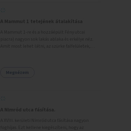
A Mammut 1 tetejének átalakítása
A Mammut 1-re és a hozzáépült Fény utcai
piacra) nagyon sok lakás ablaka és erkélye néz.
Amit most lehet látni, az szürke falfelületek,
amik elvették a kilátást. Amit lehetne: 1.
Füvesíteni a lapostetőt. (A Mammut környéke
Buda legszomogosabb része). 2. A nagy szürke
Megnézem
felületekre festeni egy látképet, amit azok
elvettek.
A Nimród utca fásítása.
A XVIII. kerületi Nimród utca fásítása nagyon
foghíjas. Ezt kellene kiegészíteni, hogy az