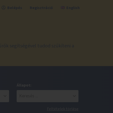
Belépés
Regisztráció
English
űrők segítségével tudod szűkíteni a
Állapot:
Feltételek törlése