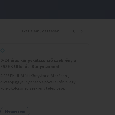
1
-
21
elem
, összesen:
695
0-24 órás könyvkölcsönző szekrény a
FSZEK Üllői úti Könyvtáránál
A FSZEK Üllői úti Könyvtár előterében ,
olvasójeggyel nyitható ajtóval elzárva, egy
könyvkölcsönző szekrény telepítése.
Megnézem