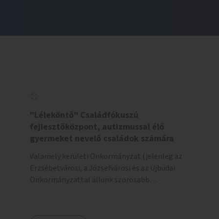
"Léleköntő" Családfókuszú
fejlesztőközpont, autizmussal élő
gyermeket nevelő családok számára
Valamely kerületi Önkormányzat (jelenleg az
Erzsébetvárosi, a Józsefvárosi és az Újbudai
Önkormányzattal állunk szorosabb
kapcsolatban) által felajánlott kb. 200nm-es
ingatlan lehetne alkalmas a program
helyszínéül. Egy konkrét helyszínt már