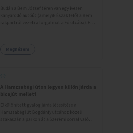
területtel, majd az Akotás utcán belüli
Budán a Bem József téren van egy ívesen
területtel.
kanyarodó autóút (amelyik Észak felől a Bem
rakpartról vezeti a forgalmat a Fő utcába). Ezt
az autós sávot kéne áthelyezni oly módon,
hogy az nem átszeli, hanem megkerüli a teret
először Keletről, aztán Dél felől, és így
Megnézem
megszüntetni a teret átlósan kettévágó utat.
Másrészt felszámolni a Bem tér Északi részén
lévő autóút Duna felé eső felét. Harmadrészt
sétáló utcává tenni a Bodrog utcát.
A Hamzsabégi úton legyen külön járda a
bicajút mellett
Elkülönített gyalog járda létesítése a
Hamzsabégi út Bogdánfy utcához közeli
szakaszán a parkon át a Szerémi sorral való
kereszteződésig. A kerékpárút Északi oldalára