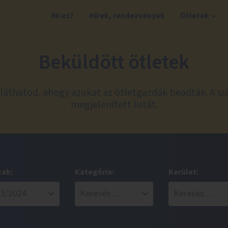
Mi ez?
Hírek, rendezvények
Ötletek
Beküldött ötletek
láthatod, ahogy azokat az ötletgazdák beadták. A sz
megjelenített listát.
zak:
Kategória:
Kerület: