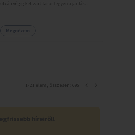
utcán végig két zárt fasor legyen a járdák
mellett.
Megnézem
1
-
21
elem
, összesen:
695
egfrissebb híreiről!