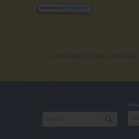
Az ötleteket itt abban a formában 
Idős