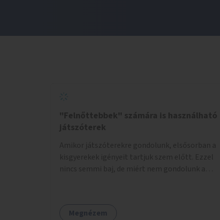
"Felnőttebbek" számára is használható
játszóterek
Amikor játszóterekre gondolunk, elsősorban a
kisgyerekek igényeit tartjuk szem előtt. Ezzel
nincs semmi baj, de miért nem gondolunk a
tinédzserekre, fiatal felnőttekre, felnőttekre
is? Minden korosztálynak lenne igénye arra,
hogy szórakozzon a szabadban, ám nincs erre
Megnézem
kialakított infrastruktúra. Az idősebb