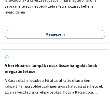
A fővárosnak a kereszteződésben már meglévő három
festményei mellett, L. Ritók Nóra (Igazgyöngy)
zebra mellé egy negyedik zebra létrehozását kellene
gyermekeinek elismert rajzaiból időszaki kiállítás is helyet
megoldania
kaphatna a térben. Segítségül Józsefváros önkormányzata,
a Fővárosi Roma Oktatási és Kulturális Központ szóba
jöhet.
Megnézem
A kerékpáros lámpák rossz összehangolásának
megszüntetése
A Kacsa utcán haladva a Fő utcai átkelés után a Bem
rakparti lámpa zöldje csak igen gyors haladással érhető el.
Ez arra készteti a kerékpárosokat, hogy a Kacsa utca
legalsó szakaszán végigszáguldjanak. Sajnos ráadásul ez a
szakasz a járdán vezet, a gyalogosokkal meg van osztva, így
különösen nagy a balesetveszély. A helyzet az ellenkező