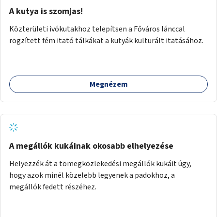
A kutya is szomjas!
Közterületi ivókutakhoz telepítsen a Főváros lánccal
rögzített fém itató tálkákat a kutyák kulturált itatásához.
Megnézem
A megállók kukáinak okosabb elhelyezése
Helyezzék át a tömegközlekedési megállók kukáit úgy,
hogy azok minél közelebb legyenek a padokhoz, a
megállók fedett részéhez.