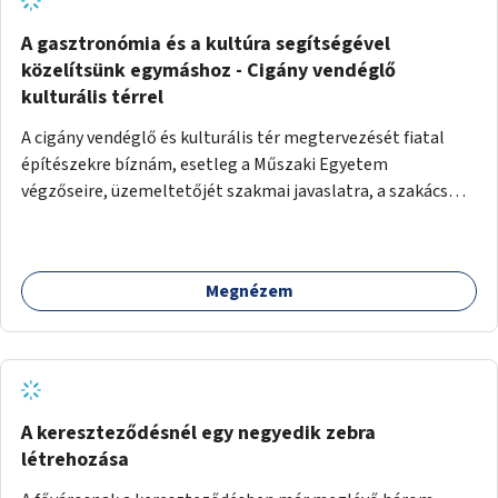
A gasztronómia és a kultúra segítségével
közelítsünk egymáshoz - Cigány vendéglő
kulturális térrel
A cigány vendéglő és kulturális tér megtervezését fiatal
építészekre bíznám, esetleg a Műszaki Egyetem
végzőseire, üzemeltetőjét szakmai javaslatra, a szakács
kiválasztását főzőverseny meghirdetésével. A vendéglő
kulturális tér is, talpraesett, elhivatott üzemeltetővel. A
hagyományos cigányzene mellett, koncertek, gitárestek,
Megnézem
jazz művészek, roma diákok fellépései színesítenék a
vendéglő atmoszféráját. Segítségül hívnám Molnár Áron
Noár-t, a társadalmi ügyeket támogató színész aktivistát,
a FreeSZFE hallgatóit, tanárait, teret adva az ő
kibontakozásuknak is. Színes, változatos műsor mellett
baráti körök alakulhatnak, hiszen a kultúra óriási kovász. A
A kereszteződésnél egy negyedik zebra
falakat nagy cigány festők, Péli Tamás, Szentandrássy
létrehozása
István 1-1 műve díszítené. Kortárs cigány művészek