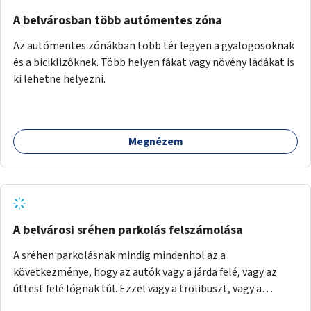
Mihály útról kapcsolatot kell létesíteni a Damjanich utca
felé.
A belvárosban több autómentes zóna
Az autómentes zónákban több tér legyen a gyalogosoknak
és a biciklizőknek. Több helyen fákat vagy növény ládákat is
ki lehetne helyezni.
Megnézem
A belvárosi sréhen parkolás felszámolása
A sréhen parkolásnak mindig mindenhol az a
következménye, hogy az autók vagy a járda felé, vagy az
úttest felé lógnak túl. Ezzel vagy a trolibuszt, vagy a
járókelőket akadályozva. Be kéne látni, hogy egy városban