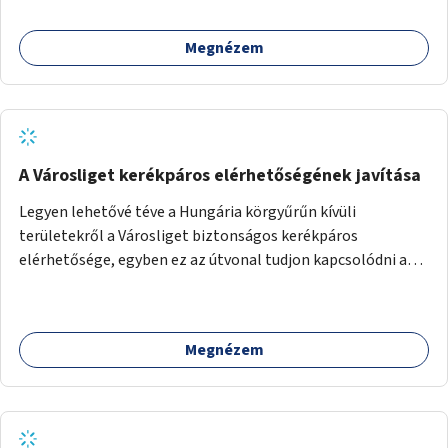
Megnézem
A Városliget kerékpáros elérhetőségének javítása
Legyen lehetővé téve a Hungária körgyűrűn kívüli
területekről a Városliget biztonságos kerékpáros
elérhetősége, egyben ez az útvonal tudjon kapcsolódni a
belváros felől érkező, már meglévő kerékpáros
útvonalakhoz is. Lehetséges kialakítások: 1. Ajtósi Dürer sor
kerékpárosbaráttá alakítása a Korong utcától kezdődően a
Megnézem
Dózsa György útig, és kapcsolatot kell biztosítani az István
utca és a Dembinszky utca felé (irányhelyesen) 2. Róna
utcától kezdődően az Erzsébet királyné útja a Zichy Mihály
útig, majd a Városliget belváros felé eső oldalán a Zichy