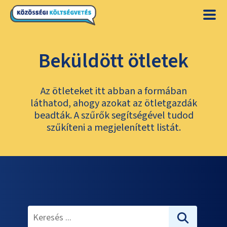
Beküldött ötletek
Az ötleteket itt abban a formában
láthatod, ahogy azokat az ötletgazdák
beadták. A szűrők segítségével tudod
szűkíteni a megjelenített listát.