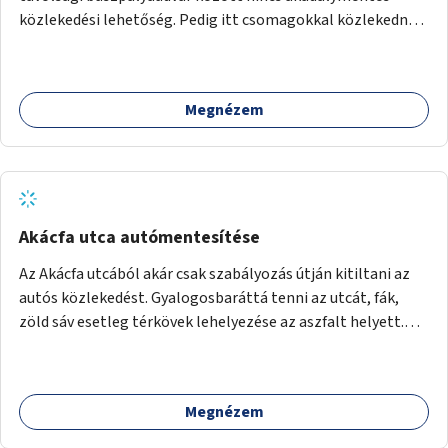
akciók, Fővárossal, kerületi összefogásokkal. Legyen
közlekedési lehetőség. Pedig itt csomagokkal közlekednek
elismerő díj az adó 1%-ot begyűjtő civil szervezeteknek,
(sokszor idős) emberek ezrével naponta. A metróban eleve
vagy más ösztönző játék erre.
2 lépcsősort kell megtenni felfelé/lefelé az utcaszintre,
hogy aztán több lépcsősort kelljen megtenni lefelé/felfelé
Megnézem
a buszpályaudvarra.
Akácfa utca autómentesítése
Az Akácfa utcából akár csak szabályozás útján kitiltani az
autós közlekedést. Gyalogosbaráttá tenni az utcát, fák,
zöld sáv esetleg térkövek lehelyezése az aszfalt helyett.
Viszont ez biztos túllépi a költségkeretet, ezért az is
haladás lenne, ha csak nem járnának itt autók.
Megnézem