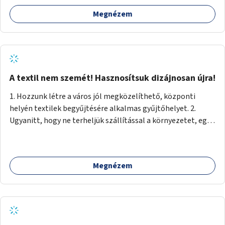
Megnézem
A textil nem szemét! Hasznosítsuk dizájnosan újra!
1. Hozzunk létre a város jól megközelíthető, központi
helyén textilek begyűjtésére alkalmas gyűjtőhelyet. 2.
Ugyanitt, hogy ne terheljük szállítással a környezetet, egy
textilválogató, -tisztító, -feldolgozó üzemet, ahol
megváltozott munkaképességűek (is) dolgozhatnak. 3.
Ugyanitt egy utcára nyíló bemutatótermet és üzletet, ahol
Megnézem
az elkészült termékek megnézhetők, megvásárolhatók.
(+webáruház) (Kb. min. 100 nm önkormányzati tulajdonú
helyiség szükséges.) A folyamat: 1. Válogatás 2. Mosás (A
még használható darabokat értékesíteni lehet az
üzletben.) 3. A textilek darabolása kisebb-nagyobb