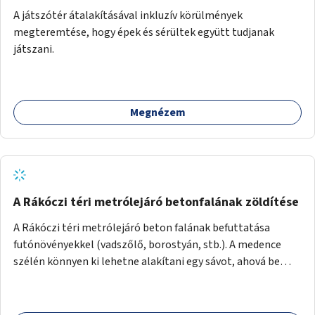
A játszótér átalakításával inkluzív körülmények
megteremtése, hogy épek és sérültek együtt tudjanak
játszani.
Megnézem
A Rákóczi téri metrólejáró betonfalának zöldítése
A Rákóczi téri metrólejáró beton falának befuttatása
futónövényekkel (vadszőlő, borostyán, stb.). A medence
szélén könnyen ki lehetne alakítani egy sávot, ahová be
lehetne ültetni a futónövényeket.