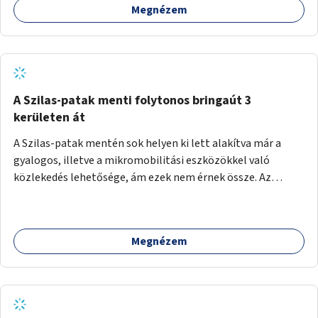
Megnézem
A Szilas-patak menti folytonos bringaút 3
kerületen át
A Szilas-patak mentén sok helyen ki lett alakítva már a
gyalogos, illetve a mikromobilitási eszközökkel való
közlekedés lehetősége, ám ezek nem érnek össze. Az
önkormányzat segítse, hogy a 4., a 15. és a 16. kerületi
szakaszok folytonossá válhassanak. Válasszon ki egy olyan
részt, amire hatásköre van és a költségvetési lehetőségek
Megnézem
keretéig valósítsa is meg.