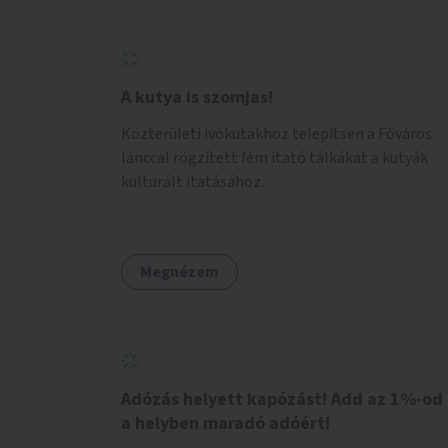
legyen.
A kutya is szomjas!
Közterületi ivókutakhoz telepítsen a Főváros
lánccal rögzített fém itató tálkákat a kutyák
kulturált itatásához.
Megnézem
Adózás helyett kapózást! Add az 1%-od
a helyben maradó adóért!