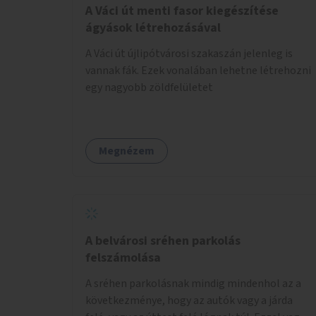
A Váci út menti fasor kiegészítése
ágyások létrehozásával
A Váci út újlipótvárosi szakaszán jelenleg is
vannak fák. Ezek vonalában lehetne létrehozni
egy nagyobb zöldfelületet
Megnézem
A belvárosi sréhen parkolás
felszámolása
A sréhen parkolásnak mindig mindenhol az a
következménye, hogy az autók vagy a járda