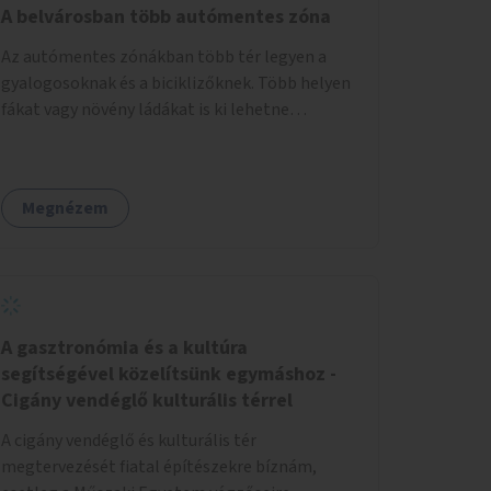
sorban. A páros oldalt a 2 - 12 házszámok
A belvárosban több autómentes zóna
között akár egy járdaszintbe hozott sétánnyá
Az autómentes zónákban több tér legyen a
is lehetne alakítani úgy, hogy oda csak a busz
gyalogosoknak és a biciklizőknek. Több helyen
hajthat be. Egy opció lehetne még az is, hogy a
fákat vagy növény ládákat is ki lehetne
Móricz felé érkező busz a villamossal közös
helyezni.
megállóba fut be (a jelenlegi állapotban ehhez
szűk a villamospálya). Ebben az esetben a
Villányi út páros oldala a 2 - 12 házszámok
Megnézem
között teljesen sétánnyá alakítható lenne.
Olyasmi köztéri funkciói lehetnének, mint a
túloldalt a Móricznak.
A gasztronómia és a kultúra
segítségével közelítsünk egymáshoz -
Cigány vendéglő kulturális térrel
A cigány vendéglő és kulturális tér
megtervezését fiatal építészekre bíznám,