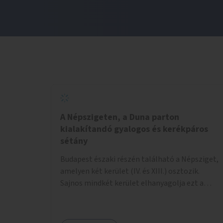
A Népszigeten, a Duna parton
kialakítandó gyalogos és kerékpáros
sétány
Budapest északi részén található a Népsziget,
amelyen két kerület (IV. és XIII.) osztozik.
Sajnos mindkét kerület elhanyagolja ezt a
hatalmas rekreációs értékekkel rendelkező
területet. A sziget déli csúcsát a Meder utca
felől a gyalogos és kerékpáros forgalom egy