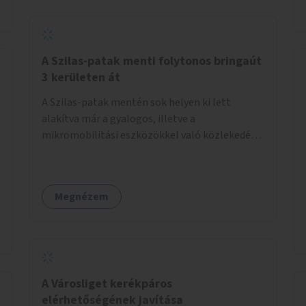
A Szilas-patak menti folytonos bringaút
3 kerületen át
A Szilas-patak mentén sok helyen ki lett
alakítva már a gyalogos, illetve a
mikromobilitási eszközökkel való közlekedés
lehetősége, ám ezek nem érnek össze. Az
önkormányzat segítse, hogy a 4., a 15. és a 16.
kerületi szakaszok folytonossá válhassanak.
Megnézem
Válasszon ki egy olyan részt, amire hatásköre
van és a költségvetési lehetőségek keretéig
valósítsa is meg.
A Városliget kerékpáros
elérhetőségének javítása