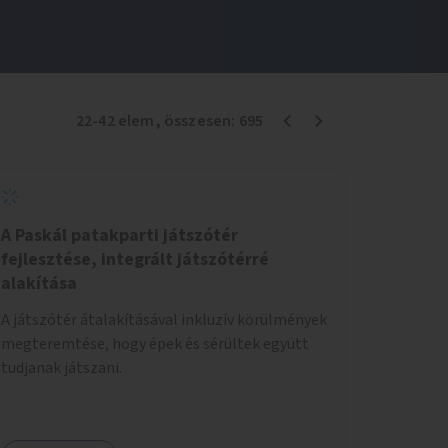
22
-
42
elem
, összesen:
695
A Paskál patakparti játszótér
fejlesztése, integrált játszótérré
alakítása
A játszótér átalakításával inkluzív körülmények
megteremtése, hogy épek és sérültek együtt
tudjanak játszani.