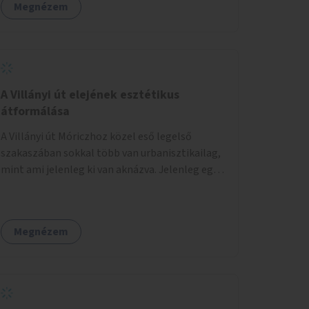
Megnézem
A Villányi út elejének esztétikus
átformálása
A Villányi út Móriczhoz közel eső legelső
szakaszában sokkal több van urbanisztikailag,
mint ami jelenleg ki van aknázva. Jelenleg egy
szürke buszállomásként funkcionál, ahol
ráadásul még az aszfalt is töredezett. A
villamosról lelépve pedig kevés helye van az
Megnézem
utasoknak, és ez sok közlekedési
konfliktushoz, veszélyhelyzethez vezet. Az út
keresztmetszeti méretéhez képesti alacsony
forgalma miatt virágosládákat, növényeket
lehetne kihelyezni mindkét oldalon egy-egy