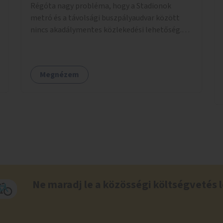
Régóta nagy probléma, hogy a Stadionok
metró és a távolsági buszpályaudvar között
nincs akadálymentes közlekedési lehetőség.
Pedig itt csomagokkal közlekednek (sokszor
idős) emberek ezrével naponta. A metróban
eleve 2 lépcsősort kell megtenni felfelé/lefelé
Megnézem
az utcaszintre, hogy aztán több lépcsősort
kelljen megtenni lefelé/felfelé a
buszpályaudvarra.
Ne maradj le a közösségi költségvetés l