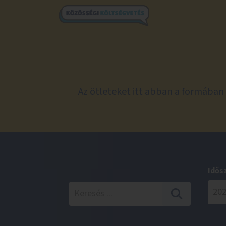
Az ötleteket itt abban a formában 
Idős