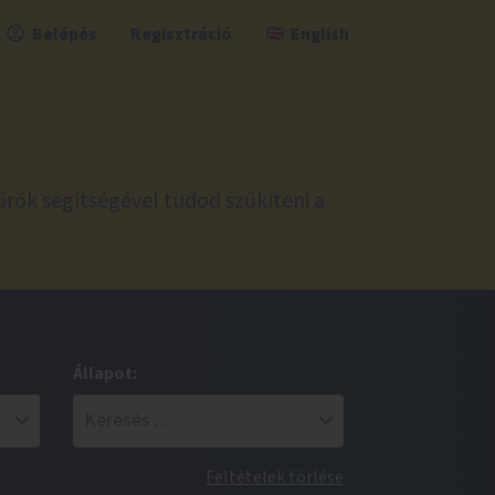
Belépés
Regisztráció
English
űrők segítségével tudod szűkíteni a
Állapot:
Feltételek törlése