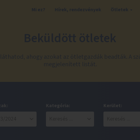
Mi ez?
Hírek, rendezvények
Ötletek
Beküldött ötletek
láthatod, ahogy azokat az ötletgazdák beadták. A sz
megjelenített listát.
zak:
Kategória:
Kerület: