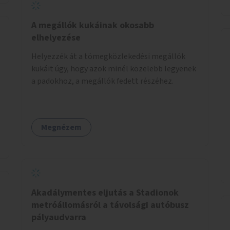
A megállók kukáinak okosabb
elhelyezése
Helyezzék át a tömegközlekedési megállók
kukáit úgy, hogy azok minél közelebb legyenek
a padokhoz, a megállók fedett részéhez.
Megnézem
Akadálymentes eljutás a Stadionok
metróállomásról a távolsági autóbusz
pályaudvarra