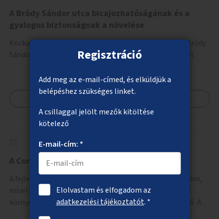
A Bródy Sándor utca bicajozhatóságának és a
gyalogos biztonságnak a növelése
Kockakő felszedése, aszfaltozott úttest létesítése a Bródy
Regisztráció
Sándor utcának a Nemzeti Múzeum melletti szakaszán.
Add meg az e-mail-címed, és elküldjük a
belépéshez szükséges linket.
Megnézem
A csillaggal jelölt mezők kitöltése
kötelező
E-mail-cím: *
A Corvin-negyed aluljáró felújítása
A fejlesztés során a Corvin-negyed felújítását javasolnám,
Elolvastam és elfogadom az
mivel jelenleg rendkívül rossz állapotban van az egész
adatkezelési tájékoztatót
. *
környék, omlik a vakolat és folyamatosan beázik a tető. A
projekt során egy teljes újraburkolást javasolnék,