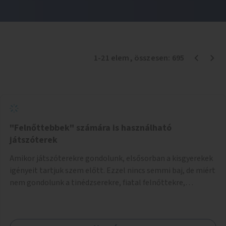
1
-
21
elem
, összesen:
695
"Felnőttebbek" számára is használható
játszóterek
Amikor játszóterekre gondolunk, elsősorban a kisgyerekek
igényeit tartjuk szem előtt. Ezzel nincs semmi baj, de miért
nem gondolunk a tinédzserekre, fiatal felnőttekre,
felnőttekre is? Minden korosztálynak lenne igénye arra,
hogy szórakozzon a szabadban, ám nincs erre kialakított
infrastruktúra. Az idősebb korosztályok játszóterének