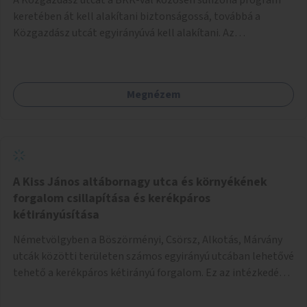
keretében át kell alakítani biztonságossá, továbbá a
Közgazdász utcát egyirányúvá kell alakítani. Az
egyirányúsításnál meg kell vizsgálni a Park utca forgalmát
is, mert akár összekapcsolható az egyirányusítás
kialakításával. A kettő között a Művelődés utca pedig
Megnézem
rendkívül balesetveszélyes és védett útszakasszá kell
nyilvánítani, stoptáblák! és 30km/h-ás
forgalomszabályozással! Kettő munkanem: sulizóna-
program és forgalomszabályozás (aktív/passzív) -
Közgazdász utca - Művelődés utca - Park utca tengelyen.
A Kiss János altábornagy utca és környékének
forgalom csillapítása és kerékpáros
kétirányúsítása
Németvölgyben a Böszörményi, Csörsz, Alkotás, Márvány
utcák közötti területen számos egyirányú utcában lehetővé
tehető a kerékpáros kétirányú forgalom. Ez az intézkedés
kiegészíthető 30-as zónával, hogy még inkább vonzó és
élhető legyen a környék.