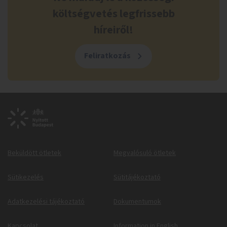
költségvetés legfrissebb
híreiről!
Feliratkozás
Beküldött ötletek
Megvalósuló ötletek
Sütikezelés
Sütitájékoztató
Adatkezelési tájékoztató
Dokumentumok
Kapcsolat
Information in English