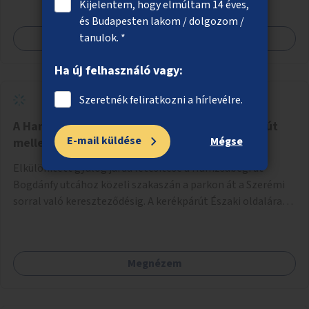
Kijelentem, hogy elmúltam 14 éves,
megcsináltatnám a vízelvezetést, felújítanám a nyilvános
és Budapesten lakom / dolgozom /
WC-t, valamint térfigyelő kamerákat helyeznék el a
tanulok. *
Megnézem
biztonságos környezet megteremtéséért.
Ha új felhasználó vagy:
Szeretnék feliratkozni a hírlevélre.
A Hamzsabégi úton legyen külön járda a bicajút
E-mail küldése
Mégse
mellett
Elkülönített gyalog járda létesítése a Hamzsabégi út
Bogdánfy utcához közeli szakaszán a parkon át a Szerémi
sorral való kereszteződésig. A kerékpárút Északi oldalára
kerüljön egy rendesen kiépített járda a dekoratív de buktató
betonkörök helyett, ami színében elkülönül a bringaúttól
(de szinTben nem, mert sötétben a kivilágítatlan
Megnézem
szakaszon könnyű lenne elesni a peremben). Még jobb
lenne, ha a kerékpárút tükörsima aszfalt burkolatot kapna,
és a gyalogjárda lenne a durva felületű, térköves, hogy a