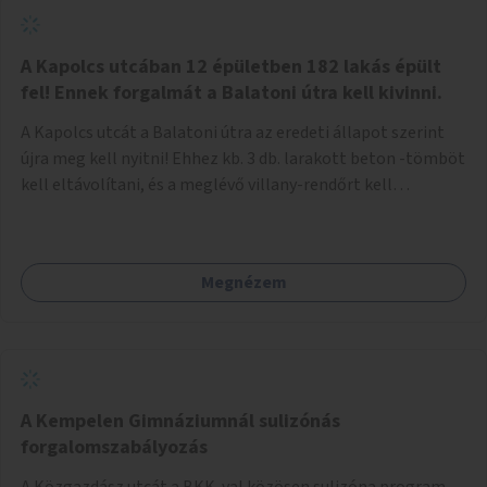
zötyögőssége elriassza a bringásokat a járdán
szálguldástól.
A Kapolcs utcában 12 épületben 182 lakás épült
fel! Ennek forgalmát a Balatoni útra kell kivinni.
A Kapolcs utcát a Balatoni útra az eredeti állapot szerint
újra meg kell nyitni! Ehhez kb. 3 db. larakott beton -tömböt
kell eltávolítani, és a meglévő villany-rendőrt kell
ősszhangba hozni, vagy szükség esetén azt ki kell azt
egészíteni! Így lehetővé válik a 12 épületben, a 182 db. új
lakásban élőknek, hogy a személyautójukkal
Megnézem
biztonságosan és egyszerűbben közlekedhessenek. A
kivitelezés becsült összege 12 millió Ft. Üdvözlettel: Buzna
Vilmos
A Kempelen Gimnáziumnál sulizónás
forgalomszabályozás
A Közgazdász utcát a BKK-val közösen sulizóna program