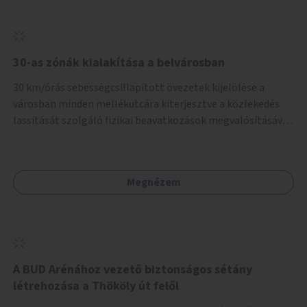
normál parkolóként is működhetnek.
30-as zónák kialakítása a belvárosban
30 km/órás sebességcsillapított övezetek kijelölése a
városban minden mellékutcára kiterjesztve a közlekedés
lassítását szolgáló fizikai beavatkozások megvalósításával,
egyben lehetővé téve ha a körülmények engedik az
egyirányú mellékutcák megnyitását a kétirányú kerékpáros
közlekedésnek. Elsőként az Alkotás utca - Villányi út -
Megnézem
Karolina út - Hamzsabégi út - Szerémi út - Könyves K. krt. -
Hungária krt. - Róbert K. krt. - Vörösvári út - Bécsi út -
Margit krt. - Krisztina krt. - Alkotás utca területen belüli
zónák kijelölése. A program indulhat a Nagykörúton belüli
területtel, majd az Akotás utcán belüli területtel.
A BUD Arénához vezető biztonságos sétány
létrehozása a Thököly út felől