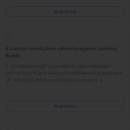
Megnézem
A Lánchíd kerékpáros elérhetőségének javítása
Budán
A Lánchídhoz vezető legrövidebb és legközvetlenebb
útvonal biztonságos kerékpározhatóságának kialakítása a
cél. A felújítás utáni Lánchíd forgalmi rendjéről a
budapestiek dönthettek, amelyen a szavazók többsége a
kerékpárosbarát kialakításra tette a voksát - ezzel
megtörtént az első lépése annak, hogy a belváros
Megnézem
tengelyében is megerősödjön a Buda és Pest közötti
kerékpáros kapcsolat. Azonban a teljes siker eléréséhez
folytatásra van szükség, azaz a Lánchídra vezető utakon is
lehetővé kell tenni a kerékpárosbarát kialakítást. Legyen