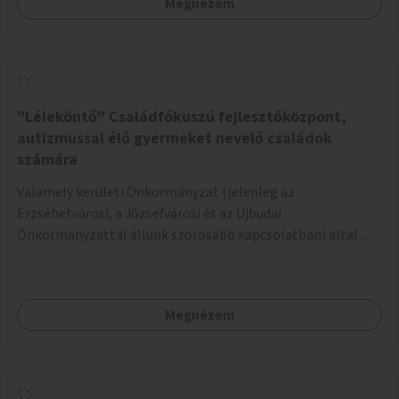
Megnézem
legtöbbször a kültéri edzőpályákat tekintik, ám könnyen
belátható, hogy az más fajta kikapcsolódást nyújt, mint a
hintázás, trambulinozás, libikókázás, stb. Éppen ezért azt
javaslom, hogy a rendelkezésre álló költségek
függvényében telepítsünk meglévő játszóterekre olyan
méretű játszótéri játékokat (pl. hinta, trambulin, libikóka,
"Léleköntő" Családfókuszú fejlesztőközpont,
stb), amelyeket tinédzserek és felnőttek is kényelmesen
autizmussal élő gyermeket nevelő családok
igénybe tudnak venni. Alternatív lehetőségként, vagy ezzel
számára
párhuzamosan meglévő játékokat is át lehet alakítani,
Valamely kerületi Önkormányzat (jelenleg az
például ha egy játszótéren több hinta van, egyet-kettőt
Erzsébetvárosi, a Józsefvárosi és az Újbudai
meg lehetne emelni, hogy magasabb emberek is
Önkormányzattal állunk szorosabb kapcsolatban) által
kényelmesen használhassák.
felajánlott kb. 200nm-es ingatlan lehetne alkalmas a
program helyszínéül. Egy konkrét helyszínt már
megtekintettünk a Kosztolányi Dezső térnél, amely mind
Megnézem
elhelyezkedése, mind beosztása szempontjából ideális
lehetne a célra. Az ingatlan felújítására és berendezésére a
pályázható összegből kb. 40-50 millió Ft-t lenne szükséges
költeni. A fennmaradó összeg hozzájárulhatna a program