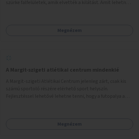
szürke falfelületek, amik elvették a kilátást. Amit lehetne:
1. Füvesíteni a lapostetőt. (A Mammut környéke Buda
legszomogosabb része). 2. A nagy szürke felületekre festeni
egy látképet, amit azok elvettek.
Megnézem
A Margit-szigeti atlétikai centrum mindenkié
A Margit-szigeti Atlétikai Centrum jelenleg zárt, csak kis
számú sportoló részére elérhető sport helyszín.
Fejlesztéssel lehetővé lehetne tenni, hogy a futopalya a
szabadidős sportolók részére is elérhetővé váljon,
beleertve a futókört és a füves pályát, kis focipályákat is.
Ehhez zárható tároló helyet, öltözőt, WC-t kell biztosítani.
Megnézem