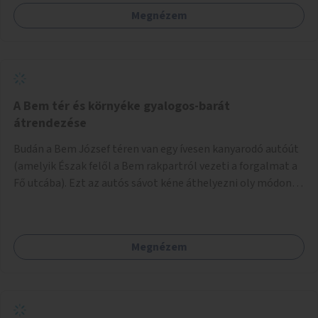
védve. Odébb meg fém rácsok vannak a lépcső felé illesztve
Megnézem
járda gyanánt, amik csúnyák, néhol korhadnak. A Szabadság
híd körüli résznél meg lehetne szüntetni a parkolósávot és
ki lehetne szélesíteni a járdát vagy esetleg a Duna felől a
korlátnál is lehet szélesíteni, emellett valamiféle
védőkorlátot is érdemes lenne tenni a fent említett részre.
Az Erzsébet híd alatt is limitált a hely, de ott mégis sokkal
A Bem tér és környéke gyalogos-barát
jobban el lehet férni a járdán. Valamilyen oknál fogva a
átrendezése
járda, ahol az Erzsébet hídhoz lehet jutni (A Szabadság
Budán a Bem József téren van egy ívesen kanyarodó autóút
hídtól), az nagy fokban lejt az úttest felé és emiatt ott is
(amelyik Észak felől a Bem rakpartról vezeti a forgalmat a
nehézkes a közlekedés, amit ki kellene egyenesíteni.
Fő utcába). Ezt az autós sávot kéne áthelyezni oly módon,
Lehetne akár padokat, zöld növényeket is odatenni, így
hogy az nem átszeli, hanem megkerüli a teret először
szebb lenne.
Keletről, aztán Dél felől, és így megszüntetni a teret
átlósan kettévágó utat. Másrészt felszámolni a Bem tér
Megnézem
Északi részén lévő autóút Duna felé eső felét. Harmadrészt
sétáló utcává tenni a Bodrog utcát.