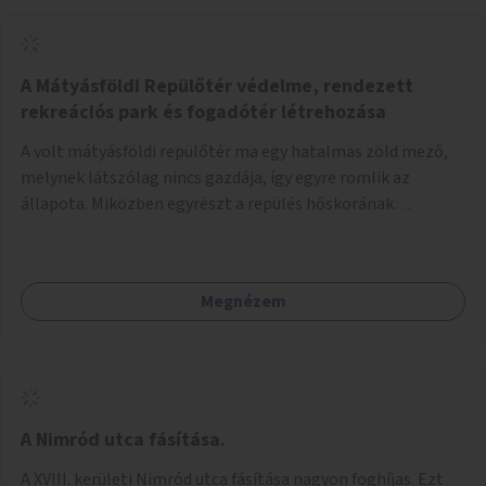
A Mátyásföldi Repülőtér védelme, rendezett
rekreációs park és fogadótér létrehozása
A volt mátyásföldi repülőtér ma egy hatalmas zöld mező,
melynek látszólag nincs gazdája, így egyre romlik az
állapota. Miközben egyrészt a repülés hőskorának
történelmi helyszíne, másrészt védett állatok lakhelye
(ürge, sisakos sáska), az emberek számára pedig kedvelt
kikapcsolódási helyszín: kocogók, kutyasétáltatók,
Megnézem
modellrepülők, sárkányeregetők, lovasok használják. A
Légcsavar utca felől szükség lenne fogadótér kialakítására
tájékoztató táblákkal az értékekről. A fogadótér fái alatt
kialakítható pihenőhely padokkal, kerékpártármaszokkal,
szemetesekkel, esőbeállóval, ami alkalmas kisebb
csoportok fogadására. A másik két bejárathoz is
A Nimród utca fásítása.
tájékoztató táblák kellenek, 1-1 pad, kuka, bringatámasz.
A XVIII. kerületi Nimród utca fásítása nagyon foghíjas. Ezt