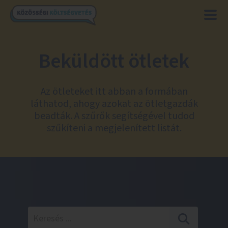
Beküldött ötletek
Az ötleteket itt abban a formában
láthatod, ahogy azokat az ötletgazdák
beadták. A szűrők segítségével tudod
szűkíteni a megjelenített listát.