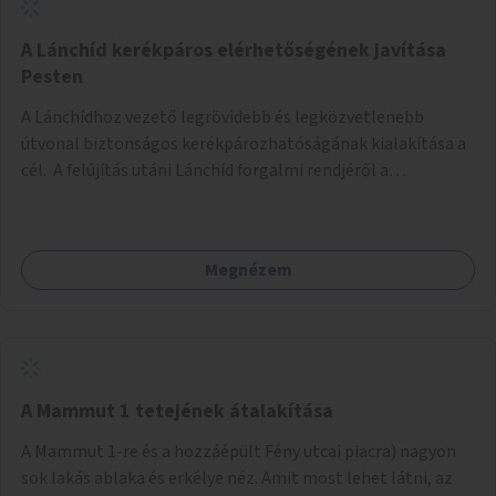
biztonságosan kerékpározható az Alagút, a Mészáros utca
és a Márvány utca is!
A Lánchíd kerékpáros elérhetőségének javítása
Pesten
A Lánchídhoz vezető legrövidebb és legközvetlenebb
útvonal biztonságos kerékpározhatóságának kialakítása a
cél. A felújítás utáni Lánchíd forgalmi rendjéről a
budapestiek dönthettek, amelyen a szavazók többsége a
kerékpárosbarát kialakításra tette a voksát - ezzel
megtörtént az első lépése annak, hogy a belváros
Megnézem
tengelyében is megerősödjön a Buda és Pest közötti
kerékpáros kapcsolat. Azonban a teljes siker eléréséhez
folytatásra van szükség, azaz a Lánchídra vezető utakon is
lehetővé kell tenni a kerékpárosbarát kialakítást. Legyen
biztonságosan kerékpározható a József Attila utca is!
A Mammut 1 tetejének átalakítása
A Mammut 1-re és a hozzáépült Fény utcai piacra) nagyon
sok lakás ablaka és erkélye néz. Amit most lehet látni, az