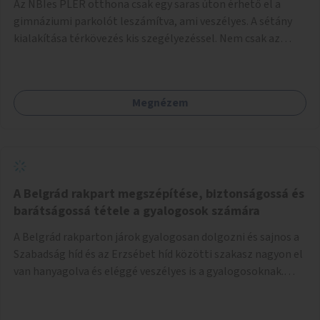
Az NBIes PLER otthona csak egy saras úton érhető el a
gimnáziumi parkolót leszámítva, ami veszélyes. A sétány
kialakítása térkövezés kis szegélyezéssel. Nem csak az
Aréna nagy számú látogatóját 710-1000 néző
meccsenként+ egyéb kulturális és kerületi rendezvények,
koncertek, bálok, jótékonysági események, választási
Megnézem
események -, a sármentes, méltó megközelítést, de a
közeli játszótérre érkezőket is szolgálná. A sétány
megközelítéséig a Thököly út közösségi közlekedéssel (
236 busz, 50-es villamos) már biztosított, a közvetlen
gyalogutas elérés a projekt keretében nem került
kialakításra.
A Belgrád rakpart megszépítése, biztonságossá és
barátságossá tétele a gyalogosok számára
A Belgrád rakparton járok gyalogosan dolgozni és sajnos a
Szabadság híd és az Erzsébet híd közötti szakasz nagyon el
van hanyagolva és eléggé veszélyes is a gyalogosoknak.
Ahol a MAHART épülete van, ott egy nagyon szűk járda van
és biztonsági korlát sincsen, hogy az autósoktól kicsit