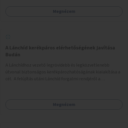
Megnézem
A Lánchíd kerékpáros elérhetőségének javítása
Budán
A Lánchídhoz vezető legrövidebb és legközvetlenebb
útvonal biztonságos kerékpározhatóságának kialakítása a
cél. A felújítás utáni Lánchíd forgalmi rendjéről a
budapestiek dönthettek, amelyen a szavazók többsége a
kerékpárosbarát kialakításra tette a voksát - ezzel
megtörtént az első lépése annak, hogy a belváros
Megnézem
tengelyében is megerősödjön a Buda és Pest közötti
kerékpáros kapcsolat. Azonban a teljes siker eléréséhez
folytatásra van szükség, azaz a Lánchídra vezető utakon is
lehetővé kell tenni a kerékpárosbarát kialakítást. Legyen