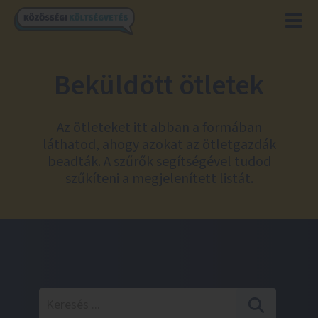
Beküldött ötletek
Az ötleteket itt abban a formában
láthatod, ahogy azokat az ötletgazdák
beadták. A szűrők segítségével tudod
szűkíteni a megjelenített listát.