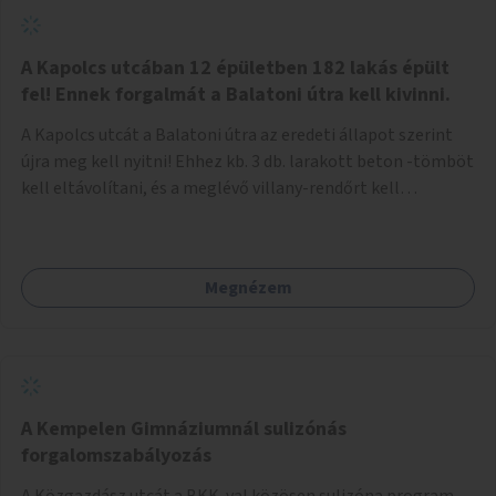
zötyögőssége elriassza a bringásokat a járdán
szálguldástól.
A Kapolcs utcában 12 épületben 182 lakás épült
fel! Ennek forgalmát a Balatoni útra kell kivinni.
A Kapolcs utcát a Balatoni útra az eredeti állapot szerint
újra meg kell nyitni! Ehhez kb. 3 db. larakott beton -tömböt
kell eltávolítani, és a meglévő villany-rendőrt kell
ősszhangba hozni, vagy szükség esetén azt ki kell azt
egészíteni! Így lehetővé válik a 12 épületben, a 182 db. új
lakásban élőknek, hogy a személyautójukkal
Megnézem
biztonságosan és egyszerűbben közlekedhessenek. A
kivitelezés becsült összege 12 millió Ft. Üdvözlettel: Buzna
Vilmos
A Kempelen Gimnáziumnál sulizónás
forgalomszabályozás
A Közgazdász utcát a BKK-val közösen sulizóna program