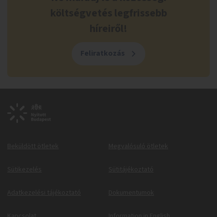
költségvetés legfrissebb
híreiről!
Feliratkozás
Beküldött ötletek
Megvalósuló ötletek
Sütikezelés
Sütitájékoztató
Adatkezelési tájékoztató
Dokumentumok
Kapcsolat
Information in English