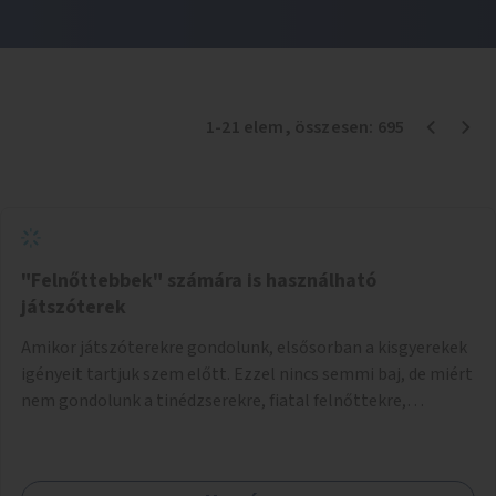
1
-
21
elem
, összesen:
695
"Felnőttebbek" számára is használható
játszóterek
Amikor játszóterekre gondolunk, elsősorban a kisgyerekek
igényeit tartjuk szem előtt. Ezzel nincs semmi baj, de miért
nem gondolunk a tinédzserekre, fiatal felnőttekre,
felnőttekre is? Minden korosztálynak lenne igénye arra,
hogy szórakozzon a szabadban, ám nincs erre kialakított
infrastruktúra. Az idősebb korosztályok játszóterének