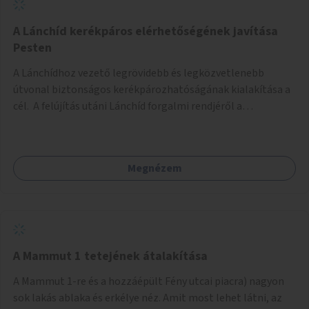
biztonságosan kerékpározható az Alagút, a Mészáros utca
és a Márvány utca is!
A Lánchíd kerékpáros elérhetőségének javítása
Pesten
A Lánchídhoz vezető legrövidebb és legközvetlenebb
útvonal biztonságos kerékpározhatóságának kialakítása a
cél. A felújítás utáni Lánchíd forgalmi rendjéről a
budapestiek dönthettek, amelyen a szavazók többsége a
kerékpárosbarát kialakításra tette a voksát - ezzel
megtörtént az első lépése annak, hogy a belváros
Megnézem
tengelyében is megerősödjön a Buda és Pest közötti
kerékpáros kapcsolat. Azonban a teljes siker eléréséhez
folytatásra van szükség, azaz a Lánchídra vezető utakon is
lehetővé kell tenni a kerékpárosbarát kialakítást. Legyen
biztonságosan kerékpározható a József Attila utca is!
A Mammut 1 tetejének átalakítása
A Mammut 1-re és a hozzáépült Fény utcai piacra) nagyon
sok lakás ablaka és erkélye néz. Amit most lehet látni, az