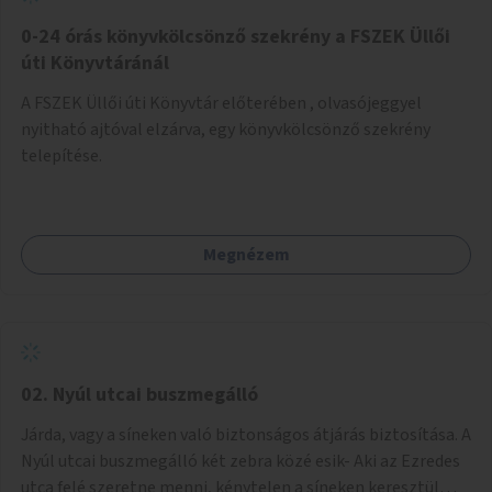
fenntartásához, évi 14-16 millió Ft-tal. A program hosszú
távú fenntarthatósága úgy lenne megvalósítható. hogy
0-24 órás könyvkölcsönző szekrény a FSZEK Üllői
részben "Támogató szolgálat" normatív támogatásából,
úti Könyvtáránál
részben pályázatokból, részben szülői hozzájárulásból,
A FSZEK Üllői úti Könyvtár előterében , olvasójeggyel
részben pedig a jelen pályázat által biztosított összegből.
nyitható ajtóval elzárva, egy könyvkölcsönző szekrény
A programban 8-10 szakember (gyógypedagógus,
telepítése.
pszichológus) működne közre. Fontos cél lenne, hogy
minden a programba bevont család az életminőségét
befolyásoló mértékű szakmai támogatást kapjon.
Megnézem
02. Nyúl utcai buszmegálló
Járda, vagy a síneken való biztonságos átjárás biztosítása. A
Nyúl utcai buszmegálló két zebra közé esik- Aki az Ezredes
utca felé szeretne menni, kénytelen a síneken keresztül