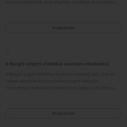
szürke falfelületek, amik elvették a kilátást. Amit lehetne:
1. Füvesíteni a lapostetőt. (A Mammut környéke Buda
legszomogosabb része). 2. A nagy szürke felületekre festeni
egy látképet, amit azok elvettek.
Megnézem
A Margit-szigeti atlétikai centrum mindenkié
A Margit-szigeti Atlétikai Centrum jelenleg zárt, csak kis
számú sportoló részére elérhető sport helyszín.
Fejlesztéssel lehetővé lehetne tenni, hogy a futopalya a
szabadidős sportolók részére is elérhetővé váljon,
beleertve a futókört és a füves pályát, kis focipályákat is.
Ehhez zárható tároló helyet, öltözőt, WC-t kell biztosítani.
Megnézem