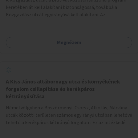
keretében át kell alakítani biztonságossá, továbbá a
Közgazdász utcát egyirányúvá kell alakítani. Az
egyirányúsításnál meg kell vizsgálni a Park utca forgalmát
is, mert akár összekapcsolható az egyirányusítás
kialakításával. A kettő között a Művelődés utca pedig
Megnézem
rendkívül balesetveszélyes és védett útszakasszá kell
nyilvánítani, stoptáblák! és 30km/h-ás
forgalomszabályozással! Kettő munkanem: sulizóna-
program és forgalomszabályozás (aktív/passzív) -
Közgazdász utca - Művelődés utca - Park utca tengelyen.
A Kiss János altábornagy utca és környékének
forgalom csillapítása és kerékpáros
kétirányúsítása
Németvölgyben a Böszörményi, Csörsz, Alkotás, Márvány
utcák közötti területen számos egyirányú utcában lehetővé
tehető a kerékpáros kétirányú forgalom. Ez az intézkedés
kiegészíthető 30-as zónával, hogy még inkább vonzó és
élhető legyen a környék.