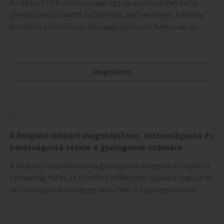
Az NBIes PLER otthona csak egy saras úton érhető el a
gimnáziumi parkolót leszámítva, ami veszélyes. A sétány
kialakítása térkövezés kis szegélyezéssel. Nem csak az
Aréna nagy számú látogatóját 710-1000 néző
meccsenként+ egyéb kulturális és kerületi rendezvények,
koncertek, bálok, jótékonysági események, választási
Megnézem
események -, a sármentes, méltó megközelítést, de a
közeli játszótérre érkezőket is szolgálná. A sétány
megközelítéséig a Thököly út közösségi közlekedéssel (
236 busz, 50-es villamos) már biztosított, a közvetlen
gyalogutas elérés a projekt keretében nem került
kialakításra.
A Belgrád rakpart megszépítése, biztonságossá és
barátságossá tétele a gyalogosok számára
A Belgrád rakparton járok gyalogosan dolgozni és sajnos a
Szabadság híd és az Erzsébet híd közötti szakasz nagyon el
van hanyagolva és eléggé veszélyes is a gyalogosoknak.
Ahol a MAHART épülete van, ott egy nagyon szűk járda van
és biztonsági korlát sincsen, hogy az autósoktól kicsit