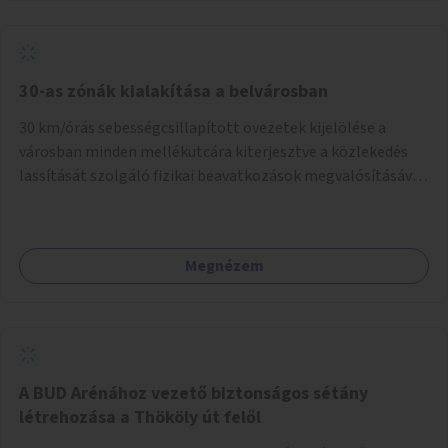
normál parkolóként is működhetnek.
30-as zónák kialakítása a belvárosban
30 km/órás sebességcsillapított övezetek kijelölése a
városban minden mellékutcára kiterjesztve a közlekedés
lassítását szolgáló fizikai beavatkozások megvalósításával,
egyben lehetővé téve ha a körülmények engedik az
egyirányú mellékutcák megnyitását a kétirányú kerékpáros
közlekedésnek. Elsőként az Alkotás utca - Villányi út -
Megnézem
Karolina út - Hamzsabégi út - Szerémi út - Könyves K. krt. -
Hungária krt. - Róbert K. krt. - Vörösvári út - Bécsi út -
Margit krt. - Krisztina krt. - Alkotás utca területen belüli
zónák kijelölése. A program indulhat a Nagykörúton belüli
területtel, majd az Akotás utcán belüli területtel.
A BUD Arénához vezető biztonságos sétány
létrehozása a Thököly út felől