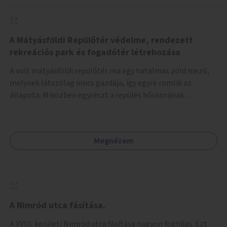
A Mátyásföldi Repülőtér védelme, rendezett
rekreációs park és fogadótér létrehozása
A volt mátyásföldi repülőtér ma egy hatalmas zöld mező,
melynek látszólag nincs gazdája, így egyre romlik az
állapota. Miközben egyrészt a repülés hőskorának
történelmi helyszíne, másrészt védett állatok lakhelye
(ürge, sisakos sáska), az emberek számára pedig kedvelt
kikapcsolódási helyszín: kocogók, kutyasétáltatók,
Megnézem
modellrepülők, sárkányeregetők, lovasok használják. A
Légcsavar utca felől szükség lenne fogadótér kialakítására
tájékoztató táblákkal az értékekről. A fogadótér fái alatt
kialakítható pihenőhely padokkal, kerékpártármaszokkal,
szemetesekkel, esőbeállóval, ami alkalmas kisebb
csoportok fogadására. A másik két bejárathoz is
A Nimród utca fásítása.
tájékoztató táblák kellenek, 1-1 pad, kuka, bringatámasz.
A XVIII. kerületi Nimród utca fásítása nagyon foghíjas. Ezt