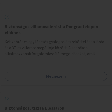
Biztonságos villamoselérést a Pongráctelepen
élőknek
Két zebrát és egy lépcsős gyalogos összeköttetést a járda
és a 37-es villamosmegállója között. A zebrákon
alkalmazzanak forgalomlassító megoldásokat, amik
biztonságosabbá teszik az átkelést.
Megnézem
Biztonságos, tiszta Élessarok