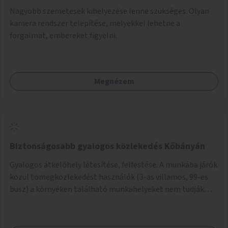
Nagyobb szemetesek kihelyezése lenne szükséges. Olyan
kamera rendszer telepítése, melyekkel lehetne a
forgalmat, embereket figyelni.
Megnézem
Biztonságosabb gyalogos közlekedés Kőbányán
Gyalogos átkelőhely létesítése, felfestése. A munkába járók
közül tömegközlekedést használók (3-as villamos, 99-es
busz) a környéken található munkahelyeket nem tudják
biztonságosan megközelíteni, nincsen a kereszteződésben
egyetlen felfestett gyalogos átkelő sem, viszont a
személy- és tehergépjármű forgalom a környék ipari jellege