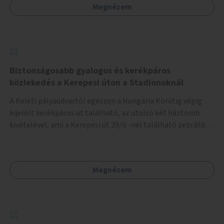
Megnézem
miatt is nagy.
Biztonságosabb gyalogos és kerékpáros
közlekedés a Kerepesi úton a Stadionoknál
A Keleti pályaudvartól egészen a Hungária Körútig végig
kijelölt kerékpáros út található, az utolsó két háztömb
kivételével, ami a Kerepesi út 29/b -nél található zebrától
350m-en keresztül tart. Ugyan a járdán bőven lenne hely a
gyalogosoknak és a kerékpárosoknak is, azonban néhol
indokolatlanul és szabálytalanul parkoló autók jelentősen
Megnézem
megnehezítik az együttélést, továbbá a gyalogosok
közlekedése is kiszámíthatatlan. A fejlesztés keretén belül
kerékpáros sávot lehetne felfesteni a járdára, vagy ahol ez
nem megoldható ott a gyalogos-kerékpáros közös
használatú járdára vonatkozó aszfalt és tábla jelöléséket