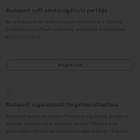
maga is nyerhet (pl. belépőket).
Budapest nyílt adatszolgáltató portálja
Az uj.budapest.hu oldalon tegyen elérhetővé a Főváros
továbbhasznosítható adatokat, amelyekre a működése
során tesz szert.
Megnézem
Budapest sugárutainak forgalomcsillapítása
Budapest belvárosi részén (Pesten a nagykörút, Budán az
Alkotás-Bocskai úttal határolt terület) 40km/h órás
sebességkorlátozás bevezetése a sugárutakon: - Rákoczi út
- Kossuth Lajos u. - Múzeum krt - Bajcsy-Zsilinszky út -