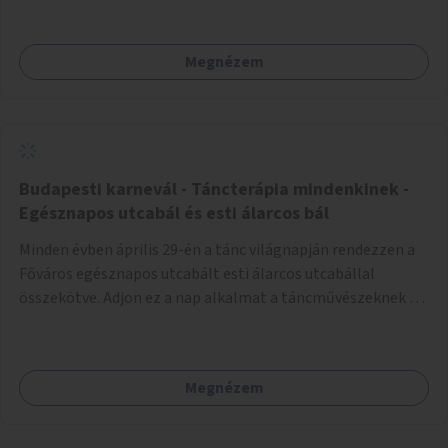
Krisztina krt
Megnézem
Budapesti karnevál - Táncterápia mindenkinek -
Egésznapos utcabál és esti álarcos bál
Minden évben április 29-én a tánc világnapján rendezzen a
Főváros egésznapos utcabált esti álarcos utcabállal
összekötve. Adjon ez a nap alkalmat a táncművészeknek és
a táncterápeutáknak arra, hogy megtáncoltassák a
városlakókat és a városba érkezőket
Megnézem