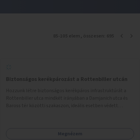
85
-
105
elem
, összesen:
695
Biztonságos kerékpározást a Rottenbiller utcán
Hozzunk létre biztonságos kerékpáros infrastruktúrát a
Rottenbiller utca mindkét irányában a Damjanich utca és
Baross tér közötti szakaszon, ideális esetben védett
kerékpársávokkal.
Megnézem