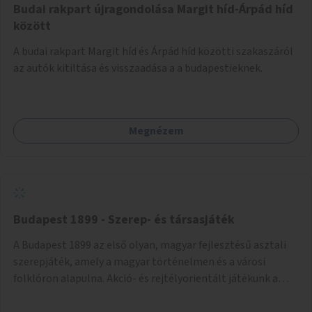
Budai rakpart újragondolása Margit híd-Árpád híd
között
A budai rakpart Margit híd és Árpád híd közötti szakaszáról
az autók kitiltása és visszaadása a a budapestieknek.
Megnézem
Budapest 1899 - Szerep- és társasjáték
A Budapest 1899 az első olyan, magyar fejlesztésű asztali
szerepjáték, amely a magyar történelmen és a városi
folklóron alapulna. Akció- és rejtélyorientált játékunk a
századfordulós Budapestre ülteti át a fantasy műfaját.
Egyik ihletőnk a spiritizmus akkoriban felvirágzó hóbortja.