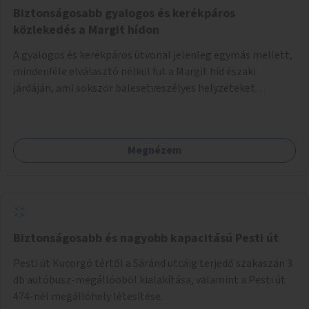
telepíteni, valamint ahol indokolt, a kereszt irányú
Biztonságosabb gyalogos és kerékpáros
autósforgalom miatti járda-szintkülönbséget
közlekedés a Margit hídon
kiegyenlíteni.
A gyalogos és kerékpáros útvonal jelenleg egymás mellett,
mindenféle elválasztó nélkül fut a Margit híd északi
járdáján, ami sokszor balesetveszélyes helyzeteket
eredményez. Érdemes lenne vagy jobban elválasztani két
utat (gyalogos és kerékpáros), vagy àtvezetni a biciklis
közlekedést a kevésbé forglamas déli járdára
Megnézem
Biztonságosabb és nagyobb kapacitású Pesti út
Pesti út Kucorgó tértől a Sáránd utcáig terjedő szakaszán 3
db autóbusz-megállóöböl kialakítása, valamint a Pesti út
474-nél megállóhely létesítése.