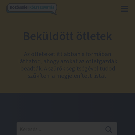
Beküldött ötletek
Az ötleteket itt abban a formában
láthatod, ahogy azokat az ötletgazdák
beadták. A szűrők segítségével tudod
szűkíteni a megjelenített listát.