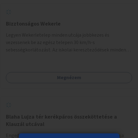
Bizztonságos Wekerle
Legyen Wekerletelep minden utcája jobbkezes és
vezessenek be az egész telepen 30 km/h-s
sebességkorlátozást. Az iskolai kereszteződések minden
utcatorkolatában legyen gyalogos átkelő.
Megnézem
Blaha Lujza tér kerékpáros összeköttetése a
Klauzál utcával
Engedjék meg a kerékpáros áthajtást a Klauzál utcába a