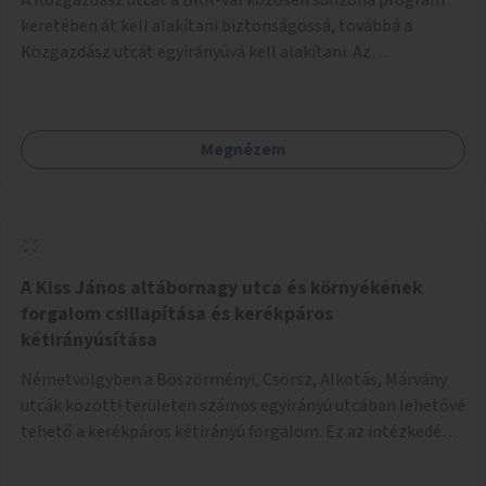
keretében át kell alakítani biztonságossá, továbbá a
Közgazdász utcát egyirányúvá kell alakítani. Az
egyirányúsításnál meg kell vizsgálni a Park utca forgalmát
is, mert akár összekapcsolható az egyirányusítás
kialakításával. A kettő között a Művelődés utca pedig
Megnézem
rendkívül balesetveszélyes és védett útszakasszá kell
nyilvánítani, stoptáblák! és 30km/h-ás
forgalomszabályozással! Kettő munkanem: sulizóna-
program és forgalomszabályozás (aktív/passzív) -
Közgazdász utca - Művelődés utca - Park utca tengelyen.
A Kiss János altábornagy utca és környékének
forgalom csillapítása és kerékpáros
kétirányúsítása
Németvölgyben a Böszörményi, Csörsz, Alkotás, Márvány
utcák közötti területen számos egyirányú utcában lehetővé
tehető a kerékpáros kétirányú forgalom. Ez az intézkedés
kiegészíthető 30-as zónával, hogy még inkább vonzó és
élhető legyen a környék.