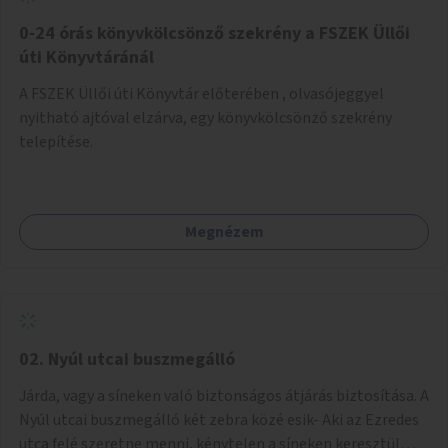
fenntartásához, évi 14-16 millió Ft-tal. A program hosszú
távú fenntarthatósága úgy lenne megvalósítható. hogy
0-24 órás könyvkölcsönző szekrény a FSZEK Üllői
részben "Támogató szolgálat" normatív támogatásából,
úti Könyvtáránál
részben pályázatokból, részben szülői hozzájárulásból,
A FSZEK Üllői úti Könyvtár előterében , olvasójeggyel
részben pedig a jelen pályázat által biztosított összegből.
nyitható ajtóval elzárva, egy könyvkölcsönző szekrény
A programban 8-10 szakember (gyógypedagógus,
telepítése.
pszichológus) működne közre. Fontos cél lenne, hogy
minden a programba bevont család az életminőségét
befolyásoló mértékű szakmai támogatást kapjon.
Megnézem
02. Nyúl utcai buszmegálló
Járda, vagy a síneken való biztonságos átjárás biztosítása. A
Nyúl utcai buszmegálló két zebra közé esik- Aki az Ezredes
utca felé szeretne menni, kénytelen a síneken keresztül