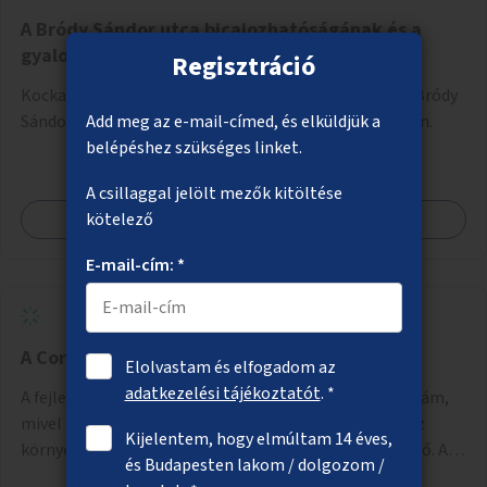
A Bródy Sándor utca bicajozhatóságának és a
gyalogos biztonságnak a növelése
Regisztráció
Kockakő felszedése, aszfaltozott úttest létesítése a Bródy
Add meg az e-mail-címed, és elküldjük a
Sándor utcának a Nemzeti Múzeum melletti szakaszán.
belépéshez szükséges linket.
A csillaggal jelölt mezők kitöltése
kötelező
Megnézem
E-mail-cím: *
A Corvin-negyed aluljáró felújítása
Elolvastam és elfogadom az
adatkezelési tájékoztatót
. *
A fejlesztés során a Corvin-negyed felújítását javasolnám,
mivel jelenleg rendkívül rossz állapotban van az egész
Kijelentem, hogy elmúltam 14 éves,
környék, omlik a vakolat és folyamatosan beázik a tető. A
és Budapesten lakom / dolgozom /
projekt során egy teljes újraburkolást javasolnék,