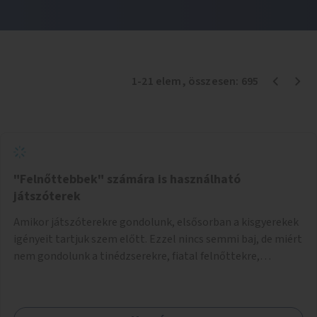
1
-
21
elem
, összesen:
695
"Felnőttebbek" számára is használható
játszóterek
Amikor játszóterekre gondolunk, elsősorban a kisgyerekek
igényeit tartjuk szem előtt. Ezzel nincs semmi baj, de miért
nem gondolunk a tinédzserekre, fiatal felnőttekre,
felnőttekre is? Minden korosztálynak lenne igénye arra,
hogy szórakozzon a szabadban, ám nincs erre kialakított
infrastruktúra. Az idősebb korosztályok játszóterének