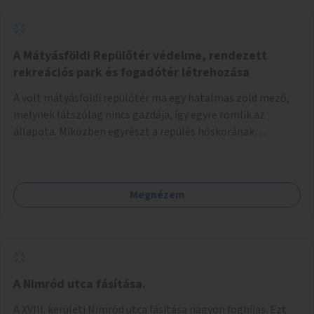
A Mátyásföldi Repülőtér védelme, rendezett
rekreációs park és fogadótér létrehozása
A volt mátyásföldi repülőtér ma egy hatalmas zöld mező,
melynek látszólag nincs gazdája, így egyre romlik az
állapota. Miközben egyrészt a repülés hőskorának
történelmi helyszíne, másrészt védett állatok lakhelye
(ürge, sisakos sáska), az emberek számára pedig kedvelt
kikapcsolódási helyszín: kocogók, kutyasétáltatók,
Megnézem
modellrepülők, sárkányeregetők, lovasok használják. A
Légcsavar utca felől szükség lenne fogadótér kialakítására
tájékoztató táblákkal az értékekről. A fogadótér fái alatt
kialakítható pihenőhely padokkal, kerékpártármaszokkal,
szemetesekkel, esőbeállóval, ami alkalmas kisebb
csoportok fogadására. A másik két bejárathoz is
A Nimród utca fásítása.
tájékoztató táblák kellenek, 1-1 pad, kuka, bringatámasz.
A XVIII. kerületi Nimród utca fásítása nagyon foghíjas. Ezt