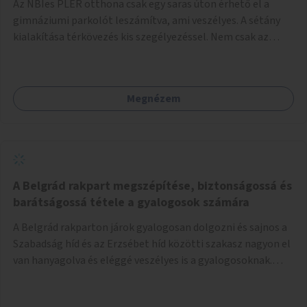
Az NBIes PLER otthona csak egy saras úton érhető el a
gimnáziumi parkolót leszámítva, ami veszélyes. A sétány
kialakítása térkövezés kis szegélyezéssel. Nem csak az
Aréna nagy számú látogatóját 710-1000 néző
meccsenként+ egyéb kulturális és kerületi rendezvények,
koncertek, bálok, jótékonysági események, választási
Megnézem
események -, a sármentes, méltó megközelítést, de a
közeli játszótérre érkezőket is szolgálná. A sétány
megközelítéséig a Thököly út közösségi közlekedéssel (
236 busz, 50-es villamos) már biztosított, a közvetlen
gyalogutas elérés a projekt keretében nem került
kialakításra.
A Belgrád rakpart megszépítése, biztonságossá és
barátságossá tétele a gyalogosok számára
A Belgrád rakparton járok gyalogosan dolgozni és sajnos a
Szabadság híd és az Erzsébet híd közötti szakasz nagyon el
van hanyagolva és eléggé veszélyes is a gyalogosoknak.
Ahol a MAHART épülete van, ott egy nagyon szűk járda van
és biztonsági korlát sincsen, hogy az autósoktól kicsit