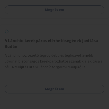
Megnézem
A Lánchíd kerékpáros elérhetőségének javítása
Budán
A Lánchídhoz vezető legrövidebb és legközvetlenebb
útvonal biztonságos kerékpározhatóságának kialakítása a
cél. A felújítás utáni Lánchíd forgalmi rendjéről a
budapestiek dönthettek, amelyen a szavazók többsége a
kerékpárosbarát kialakításra tette a voksát - ezzel
megtörtént az első lépése annak, hogy a belváros
Megnézem
tengelyében is megerősödjön a Buda és Pest közötti
kerékpáros kapcsolat. Azonban a teljes siker eléréséhez
folytatásra van szükség, azaz a Lánchídra vezető utakon is
lehetővé kell tenni a kerékpárosbarát kialakítást. Legyen