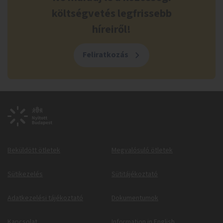
költségvetés legfrissebb
híreiről!
Feliratkozás
Beküldött ötletek
Megvalósuló ötletek
Sütikezelés
Sütitájékoztató
Adatkezelési tájékoztató
Dokumentumok
Kapcsolat
Information in English