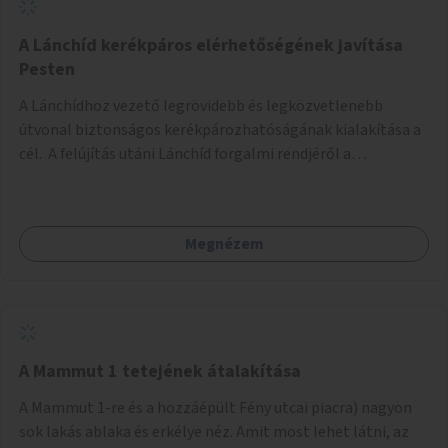
biztonságosan kerékpározható az Alagút, a Mészáros utca
és a Márvány utca is!
A Lánchíd kerékpáros elérhetőségének javítása
Pesten
A Lánchídhoz vezető legrövidebb és legközvetlenebb
útvonal biztonságos kerékpározhatóságának kialakítása a
cél. A felújítás utáni Lánchíd forgalmi rendjéről a
budapestiek dönthettek, amelyen a szavazók többsége a
kerékpárosbarát kialakításra tette a voksát - ezzel
megtörtént az első lépése annak, hogy a belváros
Megnézem
tengelyében is megerősödjön a Buda és Pest közötti
kerékpáros kapcsolat. Azonban a teljes siker eléréséhez
folytatásra van szükség, azaz a Lánchídra vezető utakon is
lehetővé kell tenni a kerékpárosbarát kialakítást. Legyen
biztonságosan kerékpározható a József Attila utca is!
A Mammut 1 tetejének átalakítása
A Mammut 1-re és a hozzáépült Fény utcai piacra) nagyon
sok lakás ablaka és erkélye néz. Amit most lehet látni, az