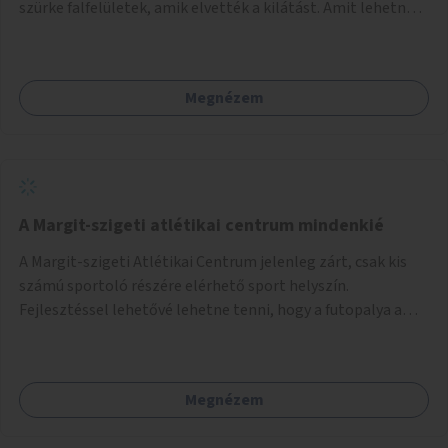
szürke falfelületek, amik elvették a kilátást. Amit lehetne:
1. Füvesíteni a lapostetőt. (A Mammut környéke Buda
legszomogosabb része). 2. A nagy szürke felületekre festeni
egy látképet, amit azok elvettek.
Megnézem
A Margit-szigeti atlétikai centrum mindenkié
A Margit-szigeti Atlétikai Centrum jelenleg zárt, csak kis
számú sportoló részére elérhető sport helyszín.
Fejlesztéssel lehetővé lehetne tenni, hogy a futopalya a
szabadidős sportolók részére is elérhetővé váljon,
beleertve a futókört és a füves pályát, kis focipályákat is.
Ehhez zárható tároló helyet, öltözőt, WC-t kell biztosítani.
Megnézem