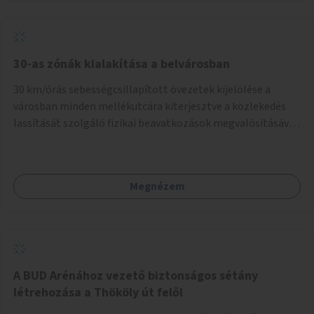
normál parkolóként is működhetnek.
30-as zónák kialakítása a belvárosban
30 km/órás sebességcsillapított övezetek kijelölése a
városban minden mellékutcára kiterjesztve a közlekedés
lassítását szolgáló fizikai beavatkozások megvalósításával,
egyben lehetővé téve ha a körülmények engedik az
egyirányú mellékutcák megnyitását a kétirányú kerékpáros
közlekedésnek. Elsőként az Alkotás utca - Villányi út -
Megnézem
Karolina út - Hamzsabégi út - Szerémi út - Könyves K. krt. -
Hungária krt. - Róbert K. krt. - Vörösvári út - Bécsi út -
Margit krt. - Krisztina krt. - Alkotás utca területen belüli
zónák kijelölése. A program indulhat a Nagykörúton belüli
területtel, majd az Akotás utcán belüli területtel.
A BUD Arénához vezető biztonságos sétány
létrehozása a Thököly út felől