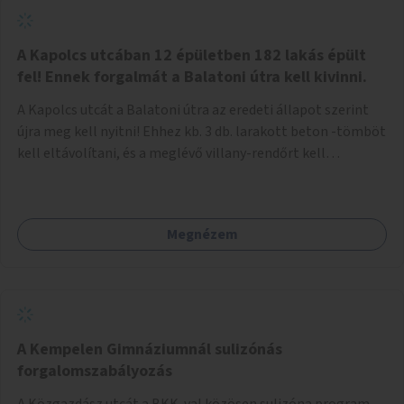
zötyögőssége elriassza a bringásokat a járdán
szálguldástól.
A Kapolcs utcában 12 épületben 182 lakás épült
fel! Ennek forgalmát a Balatoni útra kell kivinni.
A Kapolcs utcát a Balatoni útra az eredeti állapot szerint
újra meg kell nyitni! Ehhez kb. 3 db. larakott beton -tömböt
kell eltávolítani, és a meglévő villany-rendőrt kell
ősszhangba hozni, vagy szükség esetén azt ki kell azt
egészíteni! Így lehetővé válik a 12 épületben, a 182 db. új
lakásban élőknek, hogy a személyautójukkal
Megnézem
biztonságosan és egyszerűbben közlekedhessenek. A
kivitelezés becsült összege 12 millió Ft. Üdvözlettel: Buzna
Vilmos
A Kempelen Gimnáziumnál sulizónás
forgalomszabályozás
A Közgazdász utcát a BKK-val közösen sulizóna program