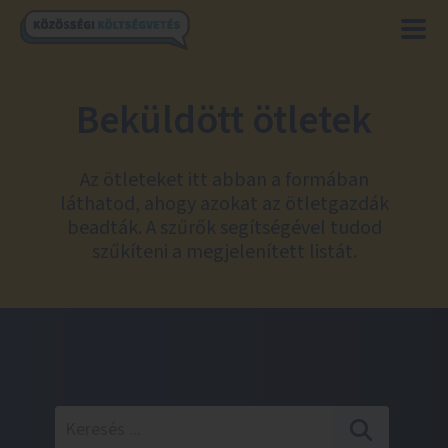
Beküldött ötletek
Az ötleteket itt abban a formában
láthatod, ahogy azokat az ötletgazdák
beadták. A szűrők segítségével tudod
szűkíteni a megjelenített listát.