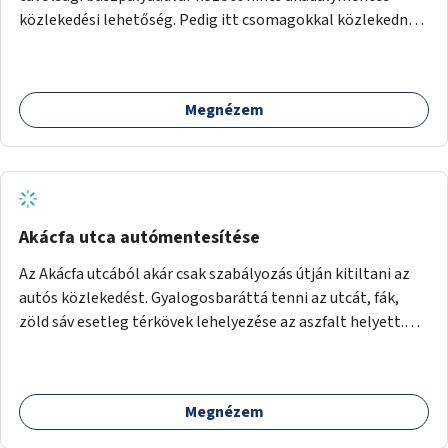
akciók, Fővárossal, kerületi összefogásokkal. Legyen
közlekedési lehetőség. Pedig itt csomagokkal közlekednek
elismerő díj az adó 1%-ot begyűjtő civil szervezeteknek,
(sokszor idős) emberek ezrével naponta. A metróban eleve
vagy más ösztönző játék erre.
2 lépcsősort kell megtenni felfelé/lefelé az utcaszintre,
hogy aztán több lépcsősort kelljen megtenni lefelé/felfelé
Megnézem
a buszpályaudvarra.
Akácfa utca autómentesítése
Az Akácfa utcából akár csak szabályozás útján kitiltani az
autós közlekedést. Gyalogosbaráttá tenni az utcát, fák,
zöld sáv esetleg térkövek lehelyezése az aszfalt helyett.
Viszont ez biztos túllépi a költségkeretet, ezért az is
haladás lenne, ha csak nem járnának itt autók.
Megnézem