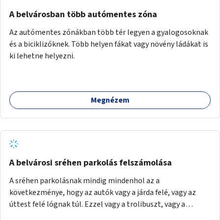
Mihály útról kapcsolatot kell létesíteni a Damjanich utca
felé.
A belvárosban több autómentes zóna
Az autómentes zónákban több tér legyen a gyalogosoknak
és a biciklizőknek. Több helyen fákat vagy növény ládákat is
ki lehetne helyezni.
Megnézem
A belvárosi sréhen parkolás felszámolása
A sréhen parkolásnak mindig mindenhol az a
következménye, hogy az autók vagy a járda felé, vagy az
úttest felé lógnak túl. Ezzel vagy a trolibuszt, vagy a
járókelőket akadályozva. Be kéne látni, hogy egy városban