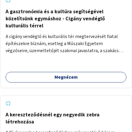
A gasztronómia és a kultúra segítségével
közelítsünk egymáshoz - Cigány vendéglő
kulturális térrel
A cigány vendéglő és kulturális tér megtervezését fiatal
építészekre bíznám, esetleg a Műszaki Egyetem
végzőseire, üzemeltetőjét szakmai javaslatra, a szakács
kiválasztását főzőverseny meghirdetésével. A vendéglő
kulturális tér is, talpraesett, elhivatott üzemeltetővel. A
hagyományos cigányzene mellett, koncertek, gitárestek,
Megnézem
jazz művészek, roma diákok fellépései színesítenék a
vendéglő atmoszféráját. Segítségül hívnám Molnár Áron
Noár-t, a társadalmi ügyeket támogató színész aktivistát,
a FreeSZFE hallgatóit, tanárait, teret adva az ő
kibontakozásuknak is. Színes, változatos műsor mellett
baráti körök alakulhatnak, hiszen a kultúra óriási kovász. A
A kereszteződésnél egy negyedik zebra
falakat nagy cigány festők, Péli Tamás, Szentandrássy
létrehozása
István 1-1 műve díszítené. Kortárs cigány művészek