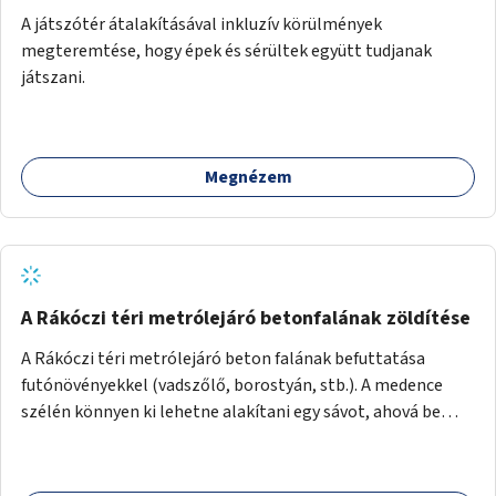
A játszótér átalakításával inkluzív körülmények
megteremtése, hogy épek és sérültek együtt tudjanak
játszani.
Megnézem
A Rákóczi téri metrólejáró betonfalának zöldítése
A Rákóczi téri metrólejáró beton falának befuttatása
futónövényekkel (vadszőlő, borostyán, stb.). A medence
szélén könnyen ki lehetne alakítani egy sávot, ahová be
lehetne ültetni a futónövényeket.