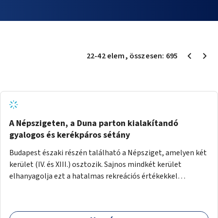
22
-
42
elem
, összesen:
695
A Népszigeten, a Duna parton kialakítandó
gyalogos és kerékpáros sétány
Budapest északi részén található a Népsziget, amelyen két
kerület (IV. és XIII.) osztozik. Sajnos mindkét kerület
elhanyagolja ezt a hatalmas rekreációs értékekkel
rendelkező területet. A sziget déli csúcsát a Meder utca
felől a gyalogos és kerékpáros forgalom egy gyalogos hídon
keresztül érheti el. Innen egy eléggé rossz állapotú