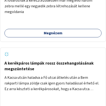
A fővárosnak a kereszteződésben már meglévő három
festményei mellett, L. Ritók Nóra (Igazgyöngy)
zebra mellé egy negyedik zebra létrehozását kellene
gyermekeinek elismert rajzaiból időszaki kiállítás is helyet
megoldania
kaphatna a térben. Segítségül Józsefváros önkormányzata,
a Fővárosi Roma Oktatási és Kulturális Központ szóba
jöhet.
Megnézem
A kerékpáros lámpák rossz összehangolásának
megszüntetése
A Kacsa utcán haladva a Fő utcai átkelés után a Bem
rakparti lámpa zöldje csak igen gyors haladással érhető el.
Ez arra készteti a kerékpárosokat, hogy a Kacsa utca
legalsó szakaszán végigszáguldjanak. Sajnos ráadásul ez a
szakasz a járdán vezet, a gyalogosokkal meg van osztva, így
különösen nagy a balesetveszély. A helyzet az ellenkező