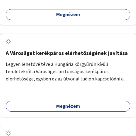
Megnézem
A Városliget kerékpáros elérhetőségének javítása
Legyen lehetővé téve a Hungária körgyűrűn kívüli
területekről a Városliget biztonságos kerékpáros
elérhetősége, egyben ez az útvonal tudjon kapcsolódni a
belváros felől érkező, már meglévő kerékpáros
útvonalakhoz is. Lehetséges kialakítások: 1. Ajtósi Dürer sor
kerékpárosbaráttá alakítása a Korong utcától kezdődően a
Megnézem
Dózsa György útig, és kapcsolatot kell biztosítani az István
utca és a Dembinszky utca felé (irányhelyesen) 2. Róna
utcától kezdődően az Erzsébet királyné útja a Zichy Mihály
útig, majd a Városliget belváros felé eső oldalán a Zichy