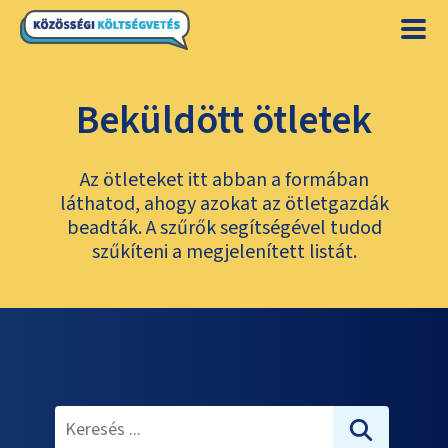
Beküldött ötletek
Az ötleteket itt abban a formában
láthatod, ahogy azokat az ötletgazdák
beadták. A szűrők segítségével tudod
szűkíteni a megjelenített listát.