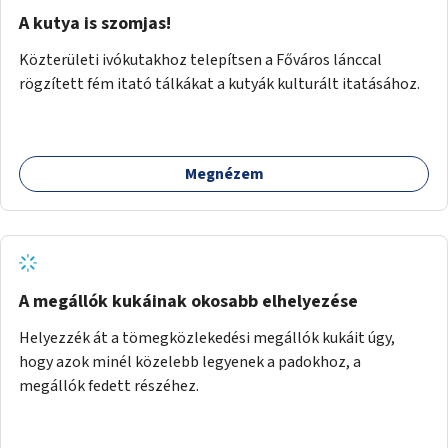
A kutya is szomjas!
Közterületi ivókutakhoz telepítsen a Főváros lánccal
rögzített fém itató tálkákat a kutyák kulturált itatásához.
Megnézem
A megállók kukáinak okosabb elhelyezése
Helyezzék át a tömegközlekedési megállók kukáit úgy,
hogy azok minél közelebb legyenek a padokhoz, a
megállók fedett részéhez.