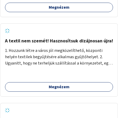
Megnézem
A textil nem szemét! Hasznosítsuk dizájnosan újra!
1. Hozzunk létre a város jól megközelíthető, központi
helyén textilek begyűjtésére alkalmas gyűjtőhelyet. 2.
Ugyanitt, hogy ne terheljük szállítással a környezetet, egy
textilválogató, -tisztító, -feldolgozó üzemet, ahol
megváltozott munkaképességűek (is) dolgozhatnak. 3.
Ugyanitt egy utcára nyíló bemutatótermet és üzletet, ahol
Megnézem
az elkészült termékek megnézhetők, megvásárolhatók.
(+webáruház) (Kb. min. 100 nm önkormányzati tulajdonú
helyiség szükséges.) A folyamat: 1. Válogatás 2. Mosás (A
még használható darabokat értékesíteni lehet az
üzletben.) 3. A textilek darabolása kisebb-nagyobb