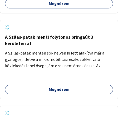
Megnézem
A Szilas-patak menti folytonos bringaút 3
kerületen át
A Szilas-patak mentén sok helyen ki lett alakítva már a
gyalogos, illetve a mikromobilitási eszközökkel való
közlekedés lehetősége, ám ezek nem érnek össze. Az
önkormányzat segítse, hogy a 4., a 15. és a 16. kerületi
szakaszok folytonossá válhassanak. Válasszon ki egy olyan
részt, amire hatásköre van és a költségvetési lehetőségek
Megnézem
keretéig valósítsa is meg.