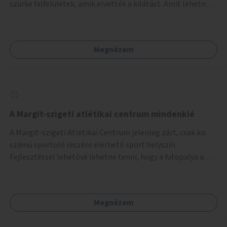
szürke falfelületek, amik elvették a kilátást. Amit lehetne:
1. Füvesíteni a lapostetőt. (A Mammut környéke Buda
legszomogosabb része). 2. A nagy szürke felületekre festeni
egy látképet, amit azok elvettek.
Megnézem
A Margit-szigeti atlétikai centrum mindenkié
A Margit-szigeti Atlétikai Centrum jelenleg zárt, csak kis
számú sportoló részére elérhető sport helyszín.
Fejlesztéssel lehetővé lehetne tenni, hogy a futopalya a
szabadidős sportolók részére is elérhetővé váljon,
beleertve a futókört és a füves pályát, kis focipályákat is.
Ehhez zárható tároló helyet, öltözőt, WC-t kell biztosítani.
Megnézem