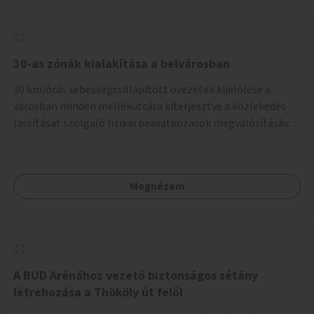
normál parkolóként is működhetnek.
30-as zónák kialakítása a belvárosban
30 km/órás sebességcsillapított övezetek kijelölése a
városban minden mellékutcára kiterjesztve a közlekedés
lassítását szolgáló fizikai beavatkozások megvalósításával,
egyben lehetővé téve ha a körülmények engedik az
egyirányú mellékutcák megnyitását a kétirányú kerékpáros
közlekedésnek. Elsőként az Alkotás utca - Villányi út -
Megnézem
Karolina út - Hamzsabégi út - Szerémi út - Könyves K. krt. -
Hungária krt. - Róbert K. krt. - Vörösvári út - Bécsi út -
Margit krt. - Krisztina krt. - Alkotás utca területen belüli
zónák kijelölése. A program indulhat a Nagykörúton belüli
területtel, majd az Akotás utcán belüli területtel.
A BUD Arénához vezető biztonságos sétány
létrehozása a Thököly út felől