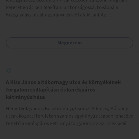
keretében át kell alakítani biztonságossá, továbbá a
Közgazdász utcát egyirányúvá kell alakítani. Az
egyirányúsításnál meg kell vizsgálni a Park utca forgalmát
is, mert akár összekapcsolható az egyirányusítás
kialakításával. A kettő között a Művelődés utca pedig
Megnézem
rendkívül balesetveszélyes és védett útszakasszá kell
nyilvánítani, stoptáblák! és 30km/h-ás
forgalomszabályozással! Kettő munkanem: sulizóna-
program és forgalomszabályozás (aktív/passzív) -
Közgazdász utca - Művelődés utca - Park utca tengelyen.
A Kiss János altábornagy utca és környékének
forgalom csillapítása és kerékpáros
kétirányúsítása
Németvölgyben a Böszörményi, Csörsz, Alkotás, Márvány
utcák közötti területen számos egyirányú utcában lehetővé
tehető a kerékpáros kétirányú forgalom. Ez az intézkedés
kiegészíthető 30-as zónával, hogy még inkább vonzó és
élhető legyen a környék.