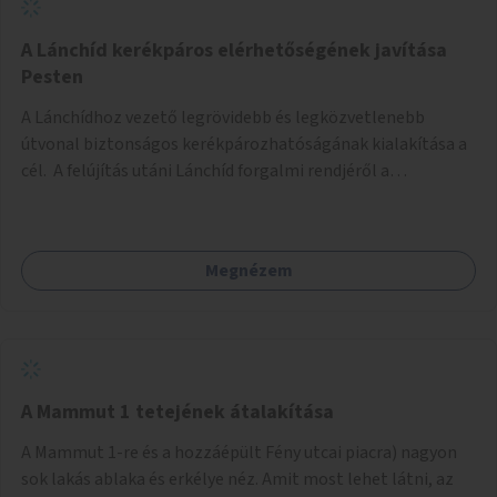
biztonságosan kerékpározható az Alagút, a Mészáros utca
és a Márvány utca is!
A Lánchíd kerékpáros elérhetőségének javítása
Pesten
A Lánchídhoz vezető legrövidebb és legközvetlenebb
útvonal biztonságos kerékpározhatóságának kialakítása a
cél. A felújítás utáni Lánchíd forgalmi rendjéről a
budapestiek dönthettek, amelyen a szavazók többsége a
kerékpárosbarát kialakításra tette a voksát - ezzel
megtörtént az első lépése annak, hogy a belváros
Megnézem
tengelyében is megerősödjön a Buda és Pest közötti
kerékpáros kapcsolat. Azonban a teljes siker eléréséhez
folytatásra van szükség, azaz a Lánchídra vezető utakon is
lehetővé kell tenni a kerékpárosbarát kialakítást. Legyen
biztonságosan kerékpározható a József Attila utca is!
A Mammut 1 tetejének átalakítása
A Mammut 1-re és a hozzáépült Fény utcai piacra) nagyon
sok lakás ablaka és erkélye néz. Amit most lehet látni, az