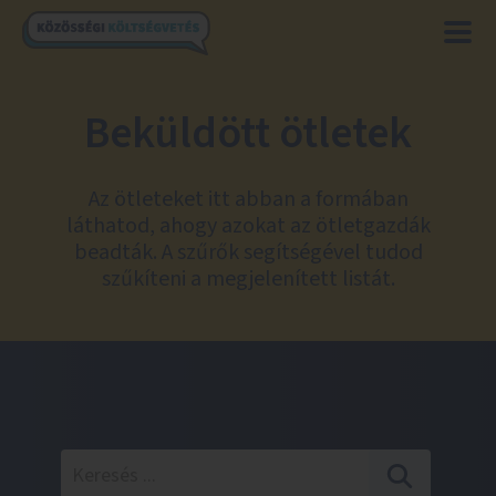
Beküldött ötletek
Az ötleteket itt abban a formában
láthatod, ahogy azokat az ötletgazdák
beadták. A szűrők segítségével tudod
szűkíteni a megjelenített listát.