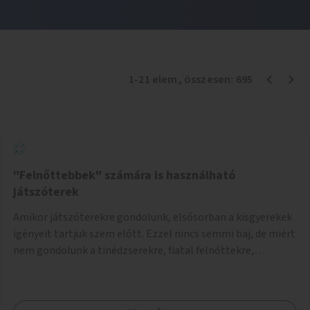
1
-
21
elem
, összesen:
695
"Felnőttebbek" számára is használható
játszóterek
Amikor játszóterekre gondolunk, elsősorban a kisgyerekek
igényeit tartjuk szem előtt. Ezzel nincs semmi baj, de miért
nem gondolunk a tinédzserekre, fiatal felnőttekre,
felnőttekre is? Minden korosztálynak lenne igénye arra,
hogy szórakozzon a szabadban, ám nincs erre kialakított
infrastruktúra. Az idősebb korosztályok játszóterének