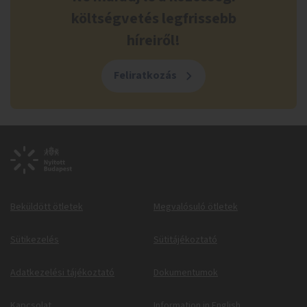
költségvetés legfrissebb
híreiről!
Feliratkozás
Beküldött ötletek
Megvalósuló ötletek
Sütikezelés
Sütitájékoztató
Adatkezelési tájékoztató
Dokumentumok
Kapcsolat
Information in English