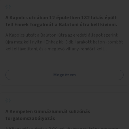
zötyögőssége elriassza a bringásokat a járdán
szálguldástól.
A Kapolcs utcában 12 épületben 182 lakás épült
fel! Ennek forgalmát a Balatoni útra kell kivinni.
A Kapolcs utcát a Balatoni útra az eredeti állapot szerint
újra meg kell nyitni! Ehhez kb. 3 db. larakott beton -tömböt
kell eltávolítani, és a meglévő villany-rendőrt kell
ősszhangba hozni, vagy szükség esetén azt ki kell azt
egészíteni! Így lehetővé válik a 12 épületben, a 182 db. új
lakásban élőknek, hogy a személyautójukkal
Megnézem
biztonságosan és egyszerűbben közlekedhessenek. A
kivitelezés becsült összege 12 millió Ft. Üdvözlettel: Buzna
Vilmos
A Kempelen Gimnáziumnál sulizónás
forgalomszabályozás
A Közgazdász utcát a BKK-val közösen sulizóna program