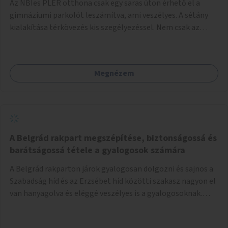
Az NBIes PLER otthona csak egy saras úton érhető el a
gimnáziumi parkolót leszámítva, ami veszélyes. A sétány
kialakítása térkövezés kis szegélyezéssel. Nem csak az
Aréna nagy számú látogatóját 710-1000 néző
meccsenként+ egyéb kulturális és kerületi rendezvények,
koncertek, bálok, jótékonysági események, választási
Megnézem
események -, a sármentes, méltó megközelítést, de a
közeli játszótérre érkezőket is szolgálná. A sétány
megközelítéséig a Thököly út közösségi közlekedéssel (
236 busz, 50-es villamos) már biztosított, a közvetlen
gyalogutas elérés a projekt keretében nem került
kialakításra.
A Belgrád rakpart megszépítése, biztonságossá és
barátságossá tétele a gyalogosok számára
A Belgrád rakparton járok gyalogosan dolgozni és sajnos a
Szabadság híd és az Erzsébet híd közötti szakasz nagyon el
van hanyagolva és eléggé veszélyes is a gyalogosoknak.
Ahol a MAHART épülete van, ott egy nagyon szűk járda van
és biztonsági korlát sincsen, hogy az autósoktól kicsit