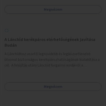
Megnézem
A Lánchíd kerékpáros elérhetőségének javítása
Budán
A Lánchídhoz vezető legrövidebb és legközvetlenebb
útvonal biztonságos kerékpározhatóságának kialakítása a
cél. A felújítás utáni Lánchíd forgalmi rendjéről a
budapestiek dönthettek, amelyen a szavazók többsége a
kerékpárosbarát kialakításra tette a voksát - ezzel
megtörtént az első lépése annak, hogy a belváros
Megnézem
tengelyében is megerősödjön a Buda és Pest közötti
kerékpáros kapcsolat. Azonban a teljes siker eléréséhez
folytatásra van szükség, azaz a Lánchídra vezető utakon is
lehetővé kell tenni a kerékpárosbarát kialakítást. Legyen