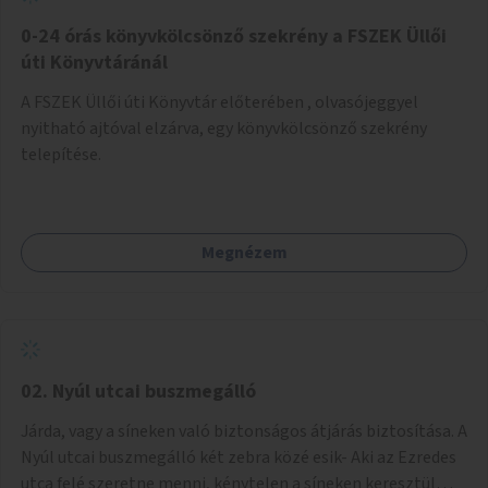
fenntartásához, évi 14-16 millió Ft-tal. A program hosszú
távú fenntarthatósága úgy lenne megvalósítható. hogy
0-24 órás könyvkölcsönző szekrény a FSZEK Üllői
részben "Támogató szolgálat" normatív támogatásából,
úti Könyvtáránál
részben pályázatokból, részben szülői hozzájárulásból,
A FSZEK Üllői úti Könyvtár előterében , olvasójeggyel
részben pedig a jelen pályázat által biztosított összegből.
nyitható ajtóval elzárva, egy könyvkölcsönző szekrény
A programban 8-10 szakember (gyógypedagógus,
telepítése.
pszichológus) működne közre. Fontos cél lenne, hogy
minden a programba bevont család az életminőségét
befolyásoló mértékű szakmai támogatást kapjon.
Megnézem
02. Nyúl utcai buszmegálló
Járda, vagy a síneken való biztonságos átjárás biztosítása. A
Nyúl utcai buszmegálló két zebra közé esik- Aki az Ezredes
utca felé szeretne menni, kénytelen a síneken keresztül