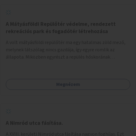
A Mátyásföldi Repülőtér védelme, rendezett
rekreációs park és fogadótér létrehozása
A volt mátyásföldi repülőtér ma egy hatalmas zöld mező,
melynek látszólag nincs gazdája, így egyre romlik az
állapota. Miközben egyrészt a repülés hőskorának
történelmi helyszíne, másrészt védett állatok lakhelye
(ürge, sisakos sáska), az emberek számára pedig kedvelt
kikapcsolódási helyszín: kocogók, kutyasétáltatók,
Megnézem
modellrepülők, sárkányeregetők, lovasok használják. A
Légcsavar utca felől szükség lenne fogadótér kialakítására
tájékoztató táblákkal az értékekről. A fogadótér fái alatt
kialakítható pihenőhely padokkal, kerékpártármaszokkal,
szemetesekkel, esőbeállóval, ami alkalmas kisebb
csoportok fogadására. A másik két bejárathoz is
A Nimród utca fásítása.
tájékoztató táblák kellenek, 1-1 pad, kuka, bringatámasz.
A XVIII. kerületi Nimród utca fásítása nagyon foghíjas. Ezt