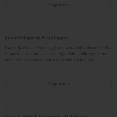
Megnézem
Az autós ingázók összefogása
Hozzunk létre a főváros agglomerációs településein 2-4 fős
csapatokat azokból az autós ingázókból, akik egymáshoz
közel élnek és minden nap azonos időben indulnak
munkába. Felváltva szállítják egymást egy főváros peremi
közlekedési csomópontba, onnan tömegközlekedéssel
jutnak el a munkahelyre. Délután ugyanitt találkoznak és az
Megnézem
aznapra kijelölt valamelyik szállító autóján hazamennek. A
rendszert egy mobil applikáció irányítja, amely regisztrálja
a jelentkezőket, megalakítja a csoportokat, irányítja a
csoportok tevékenységét (kijelöli a szállítókat), végzi az
adminisztrációt. A településeken az ingázók
szervezkedésének lehetőségét óriásplakáton lehetne
Az eu 6-os bicikli út rendes kitáblázása