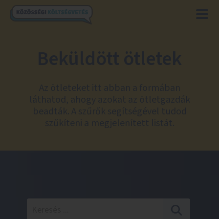
Beküldött ötletek
Az ötleteket itt abban a formában
láthatod, ahogy azokat az ötletgazdák
beadták. A szűrők segítségével tudod
szűkíteni a megjelenített listát.