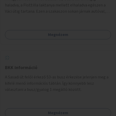
balesetveszélyes.
haladva, a Flottilla laktanya mellett elhaladva egészen a
Váci útig tartana. Ezen a szakaszon sokan járnak autóval,
tehát itt a sétány kialakítása tartós módon kell, hogy
megtörténjen. Sokan vannak, akik a helyi evezős klubokat
látogatják, de sokan csak a séta kedvéért és a kerékpározás
Megnézem
kedvéért járnak erre. Rossz időben ez a szakasz is részben
járhatatlan.
BKK információ
A Sasadi út felől érkező 53-as busz érkezése jelenjen meg a
kifelé menő információs táblán. Így könnyebb lesz
választani a busz/gyalog 1 megálló között.
Megnézem