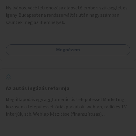
Nyilvános. vécé letrehozása alapvető emberi szükséglet és
igény. Budapestena rendszerváltás után nagy számban
szüntek meg az illemhelyek.
Megnézem
Az autós ingázás reformja
Megállapodás egy agglomerációs településsel Marketing,
közösen a településsel: óriásplakátok, weblap, rádió és TV
interjúk, stb. Weblap készítése (finanszírozás)
Mobitelefonos applikáció készítése a rendszer irányítására
(finanszírozás) Pilot implementáció megvalósítása