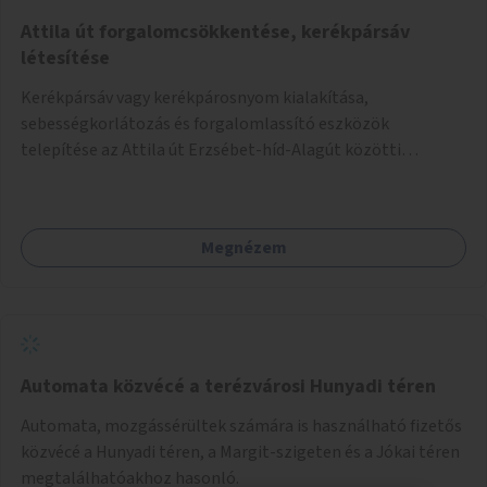
Attila út forgalomcsökkentése, kerékpársáv
létesítése
Kerékpársáv vagy kerékpárosnyom kialakítása,
sebességkorlátozás és forgalomlassító eszközök
telepítése az Attila út Erzsébet-híd-Alagút közötti
szakaszán.
Megnézem
Automata közvécé a terézvárosi Hunyadi téren
Automata, mozgássérültek számára is használható fizetős
közvécé a Hunyadi téren, a Margit-szigeten és a Jókai téren
megtalálhatóakhoz hasonló.