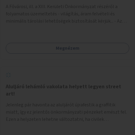
A Fővárosi, ill. a XIII. Kerületi Önkormányzat részéről a
folyamatos üzemeltetés - világítás, áram felvételi és
minimális tárolási lehetőségek biztosítását kérjük... - Az
igénybe venni kívánt fő falfelület - a Csanády u. felőli
lejárótól jobbra eső hosszú falrész... Ld.: foto melléklet az
aluljáróról... A technikai kialakítás úgy történhetne, hogy
Megnézem
faléc keret rendszer lenne néhány helyen a falakra rögzítve,
- az alkotások pedig különböző méretű Mdf-farost
lemezeken elkészülve felcsavarozhatóak lennének...
Ilymódon a kiállítás váltásokkor cserélhetők és az aluljáró
falaira közvetlenül nem kerülnek alkotások... Az aluljáró
végén található beugró (a telefonkészülékek voltak ott) -
Aluljáró lehámló vakolata helyett legyen street
átlátszó (plexi?) lemezekkel leválasztva, zárható kis
art!
kiállító térré kialakítva kisebb méretű alkotások számára...
Jelenleg pár havonta az aluljárót újrafestik a graffitik
Járulékosan a két (fő)lejáró korlátján figyelem felhívó
miatt, így ez jelentős önkormányzati pénzeket emészt fel.
feliratok elhelyezése...
Ezen a helyzeten lehetne változtatni, ha civilek
bevonásával legális street art fallá alakulna át. Az
önkormányzat adjon lehetőséget civileknek kialakítani egy