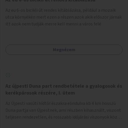
népszerűsíteni, a rendszer működésének leírására és a és a
Az eu 6-os bicikli út rendes kitáblázása, például a mozaik
jelentkezésre egy webapp szolgál. Feladatok
utca környékén mert ezen a részen azok akik először járnak
(finanszírozás): Marketing: óriásplakátok, weblap, rádió és
itt azok nem tudják merre kell menni a város felé
TV interjúk, stb. Weblap készítése Mobitelefonos
applikáció készítése a rendszer irányítására Pilot
implementáció
Megnézem
Az újpesti Duna part rendbetétele a gyalogosok és
kerékpárosok részére, I. ütem
Az Újpesti vasúti hídtól északra elindulva kb 4 km hosszú
Duna partja van Újpestnek, ami részben kihasznált, viszont
teljesen rendezetlen, és rosszabb időjárási viszonyok közt
szinte járhatatlan. Az első ütemben a Népsziget Újpesti