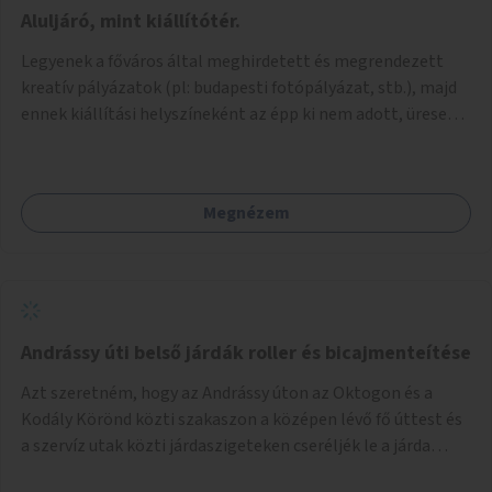
jelenhetnének meg alkalmat adva a bemutatkozásra -
Aluljáró, mint kiállítótér.
szélesebb körben való ismertségre. Ezek a teljesség igénye
Legyenek a főváros által meghirdetett és megrendezett
nélkül lehetnének: kortárs bútorok, világítás, játék,
kreatív pályázatok (pl: budapesti fotópályázat, stb.), majd
lakástextil, grafikai munkák, street art, szobrok,
ennek kiállítási helyszíneként az épp ki nem adott, üresen
térplasztikák stb.
álló önkormányzati üzlethelységek, elsősorban a
metróhoz vezető aluljáróknál lévő üzlethelyiségek
legyenek felhasználva.
Megnézem
Andrássy úti belső járdák roller és bicajmenteítése
Azt szeretném, hogy az Andrássy úton az Oktogon és a
Kodály Körönd közti szakaszon a középen lévő fő úttest és
a szervíz utak közti járdaszigeteken cseréljék le a járda
aszfalt burkolatát olyan fajta kis macskakövekre, mint