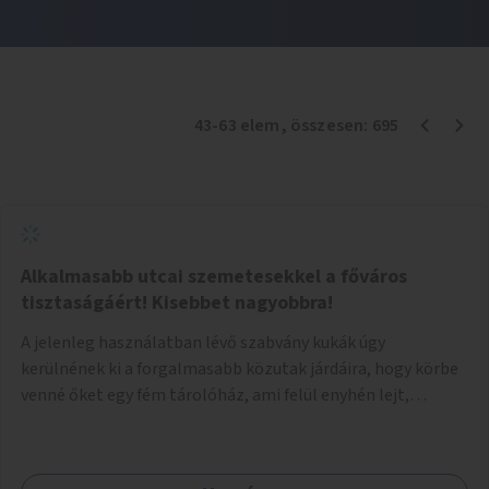
43
-
63
elem
, összesen:
695
Alkalmasabb utcai szemetesekkel a főváros
tisztaságáért! Kisebbet nagyobbra!
A jelenleg használatban lévő szabvány kukák úgy
kerülnének ki a forgalmasabb közutak járdáira, hogy körbe
venné őket egy fém tárolóház, ami felül enyhén lejt,
közepén kör/négyzet alakú nyílással, fölötte a fémház
födéme (teteje) óvja az esőtől, madaraktól a szemetest. A
kukák nyitott tetővel kerülnek a tárolóba, így a bedobott