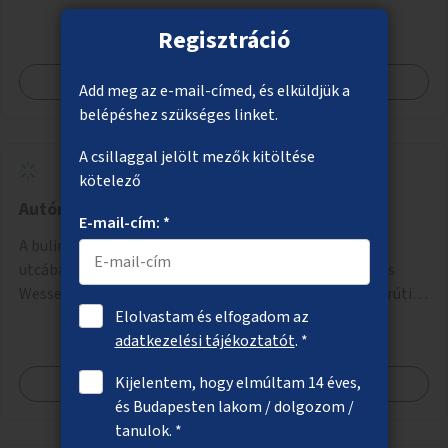
Regisztráció
Megnézem
Add meg az e-mail-címed, és elküldjük a
belépéshez szükséges linket.
A csillaggal jelölt mezők kitöltése
kötelező
Autómentes bulinegyed
E-mail-cím: *
A bulinegyed főbb utcáinak autómentesítése. A Király
utcában a Károly körúttól a Nagymező utcáig, A Dob és
Wesselényi utcákban a Károly körúttól az Erzsébet körútig
Elolvastam és elfogadom az
az autós forgalom időszakos korlátozása vagy teljes
adatkezelési tájékoztatót
. *
megszűntetése.
Kijelentem, hogy elmúltam 14 éves,
Megnézem
és Budapesten lakom / dolgozom /
tanulok. *