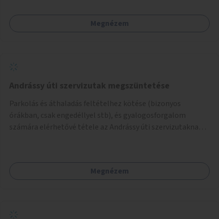
amikkel ugyanezek a járdaszigetek a Kodály és a Hősök tere
közt vannak borítva.
Megnézem
Andrássy úti szervizutak megszüntetése
Parkolás és áthaladás feltételhez kötése (bizonyos
órákban, csak engedéllyel stb), és gyalogosforgalom
számára elérhetővé tétele az Andrássy úti szervizutaknak. A
fő prioritás turisztikai szempontból úgy gondolom az
Oktogon és Kodály körönd közötti rész átalakítása lenne.
Megnézem