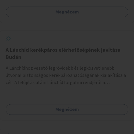
Megnézem
A Lánchíd kerékpáros elérhetőségének javítása
Budán
A Lánchídhoz vezető legrövidebb és legközvetlenebb
útvonal biztonságos kerékpározhatóságának kialakítása a
cél. A felújítás utáni Lánchíd forgalmi rendjéről a
budapestiek dönthettek, amelyen a szavazók többsége a
kerékpárosbarát kialakításra tette a voksát - ezzel
megtörtént az első lépése annak, hogy a belváros
Megnézem
tengelyében is megerősödjön a Buda és Pest közötti
kerékpáros kapcsolat. Azonban a teljes siker eléréséhez
folytatásra van szükség, azaz a Lánchídra vezető utakon is
lehetővé kell tenni a kerékpárosbarát kialakítást. Legyen