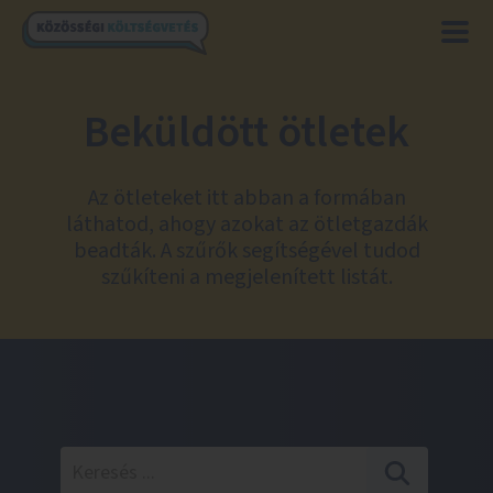
Beküldött ötletek
Az ötleteket itt abban a formában
láthatod, ahogy azokat az ötletgazdák
beadták. A szűrők segítségével tudod
szűkíteni a megjelenített listát.