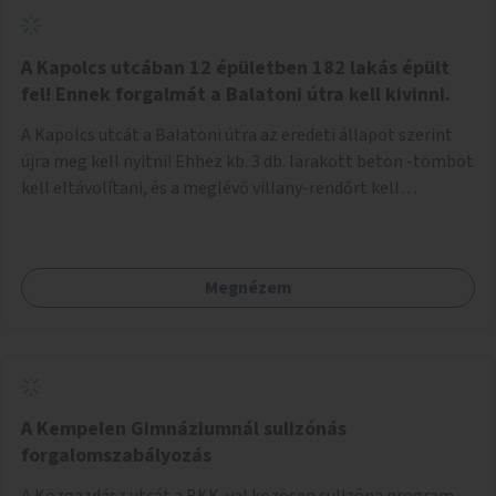
zötyögőssége elriassza a bringásokat a járdán
szálguldástól.
A Kapolcs utcában 12 épületben 182 lakás épült
fel! Ennek forgalmát a Balatoni útra kell kivinni.
A Kapolcs utcát a Balatoni útra az eredeti állapot szerint
újra meg kell nyitni! Ehhez kb. 3 db. larakott beton -tömböt
kell eltávolítani, és a meglévő villany-rendőrt kell
ősszhangba hozni, vagy szükség esetén azt ki kell azt
egészíteni! Így lehetővé válik a 12 épületben, a 182 db. új
lakásban élőknek, hogy a személyautójukkal
Megnézem
biztonságosan és egyszerűbben közlekedhessenek. A
kivitelezés becsült összege 12 millió Ft. Üdvözlettel: Buzna
Vilmos
A Kempelen Gimnáziumnál sulizónás
forgalomszabályozás
A Közgazdász utcát a BKK-val közösen sulizóna program