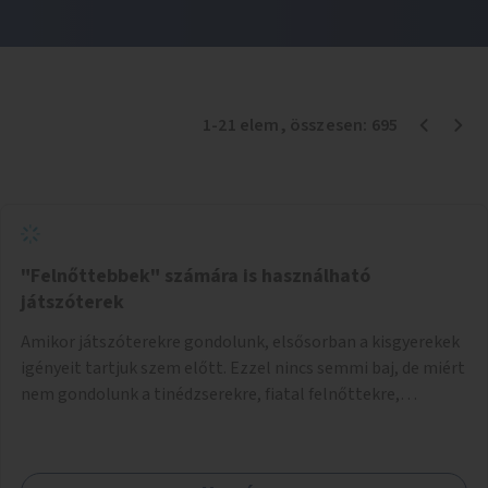
1
-
21
elem
, összesen:
695
"Felnőttebbek" számára is használható
játszóterek
Amikor játszóterekre gondolunk, elsősorban a kisgyerekek
igényeit tartjuk szem előtt. Ezzel nincs semmi baj, de miért
nem gondolunk a tinédzserekre, fiatal felnőttekre,
felnőttekre is? Minden korosztálynak lenne igénye arra,
hogy szórakozzon a szabadban, ám nincs erre kialakított
infrastruktúra. Az idősebb korosztályok játszóterének