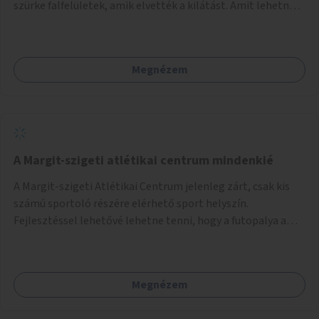
szürke falfelületek, amik elvették a kilátást. Amit lehetne:
1. Füvesíteni a lapostetőt. (A Mammut környéke Buda
legszomogosabb része). 2. A nagy szürke felületekre festeni
egy látképet, amit azok elvettek.
Megnézem
A Margit-szigeti atlétikai centrum mindenkié
A Margit-szigeti Atlétikai Centrum jelenleg zárt, csak kis
számú sportoló részére elérhető sport helyszín.
Fejlesztéssel lehetővé lehetne tenni, hogy a futopalya a
szabadidős sportolók részére is elérhetővé váljon,
beleertve a futókört és a füves pályát, kis focipályákat is.
Ehhez zárható tároló helyet, öltözőt, WC-t kell biztosítani.
Megnézem