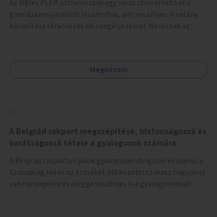
Az NBIes PLER otthona csak egy saras úton érhető el a
gimnáziumi parkolót leszámítva, ami veszélyes. A sétány
kialakítása térkövezés kis szegélyezéssel. Nem csak az
Aréna nagy számú látogatóját 710-1000 néző
meccsenként+ egyéb kulturális és kerületi rendezvények,
koncertek, bálok, jótékonysági események, választási
Megnézem
események -, a sármentes, méltó megközelítést, de a
közeli játszótérre érkezőket is szolgálná. A sétány
megközelítéséig a Thököly út közösségi közlekedéssel (
236 busz, 50-es villamos) már biztosított, a közvetlen
gyalogutas elérés a projekt keretében nem került
kialakításra.
A Belgrád rakpart megszépítése, biztonságossá és
barátságossá tétele a gyalogosok számára
A Belgrád rakparton járok gyalogosan dolgozni és sajnos a
Szabadság híd és az Erzsébet híd közötti szakasz nagyon el
van hanyagolva és eléggé veszélyes is a gyalogosoknak.
Ahol a MAHART épülete van, ott egy nagyon szűk járda van
és biztonsági korlát sincsen, hogy az autósoktól kicsit