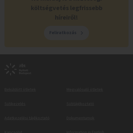
költségvetés legfrissebb
híreiről!
Feliratkozás
Beküldött ötletek
Megvalósuló ötletek
Sütikezelés
Sütitájékoztató
Adatkezelési tájékoztató
Dokumentumok
Kapcsolat
Information in English