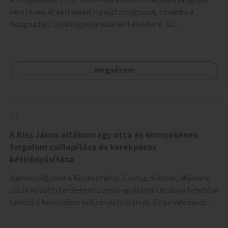
keretében át kell alakítani biztonságossá, továbbá a
Közgazdász utcát egyirányúvá kell alakítani. Az
egyirányúsításnál meg kell vizsgálni a Park utca forgalmát
is, mert akár összekapcsolható az egyirányusítás
kialakításával. A kettő között a Művelődés utca pedig
Megnézem
rendkívül balesetveszélyes és védett útszakasszá kell
nyilvánítani, stoptáblák! és 30km/h-ás
forgalomszabályozással! Kettő munkanem: sulizóna-
program és forgalomszabályozás (aktív/passzív) -
Közgazdász utca - Művelődés utca - Park utca tengelyen.
A Kiss János altábornagy utca és környékének
forgalom csillapítása és kerékpáros
kétirányúsítása
Németvölgyben a Böszörményi, Csörsz, Alkotás, Márvány
utcák közötti területen számos egyirányú utcában lehetővé
tehető a kerékpáros kétirányú forgalom. Ez az intézkedés
kiegészíthető 30-as zónával, hogy még inkább vonzó és
élhető legyen a környék.