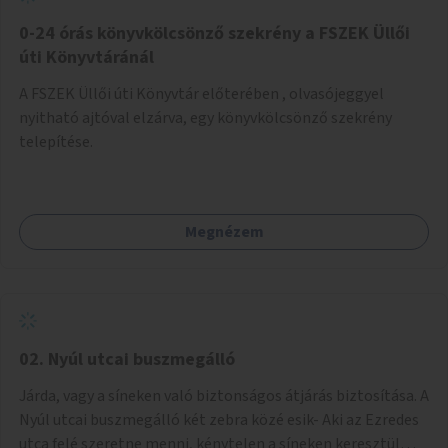
fenntartásához, évi 14-16 millió Ft-tal. A program hosszú
távú fenntarthatósága úgy lenne megvalósítható. hogy
0-24 órás könyvkölcsönző szekrény a FSZEK Üllői
részben "Támogató szolgálat" normatív támogatásából,
úti Könyvtáránál
részben pályázatokból, részben szülői hozzájárulásból,
A FSZEK Üllői úti Könyvtár előterében , olvasójeggyel
részben pedig a jelen pályázat által biztosított összegből.
nyitható ajtóval elzárva, egy könyvkölcsönző szekrény
A programban 8-10 szakember (gyógypedagógus,
telepítése.
pszichológus) működne közre. Fontos cél lenne, hogy
minden a programba bevont család az életminőségét
befolyásoló mértékű szakmai támogatást kapjon.
Megnézem
02. Nyúl utcai buszmegálló
Járda, vagy a síneken való biztonságos átjárás biztosítása. A
Nyúl utcai buszmegálló két zebra közé esik- Aki az Ezredes
utca felé szeretne menni, kénytelen a síneken keresztül