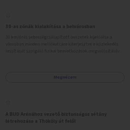
normál parkolóként is működhetnek.
30-as zónák kialakítása a belvárosban
30 km/órás sebességcsillapított övezetek kijelölése a
városban minden mellékutcára kiterjesztve a közlekedés
lassítását szolgáló fizikai beavatkozások megvalósításával,
egyben lehetővé téve ha a körülmények engedik az
egyirányú mellékutcák megnyitását a kétirányú kerékpáros
közlekedésnek. Elsőként az Alkotás utca - Villányi út -
Megnézem
Karolina út - Hamzsabégi út - Szerémi út - Könyves K. krt. -
Hungária krt. - Róbert K. krt. - Vörösvári út - Bécsi út -
Margit krt. - Krisztina krt. - Alkotás utca területen belüli
zónák kijelölése. A program indulhat a Nagykörúton belüli
területtel, majd az Akotás utcán belüli területtel.
A BUD Arénához vezető biztonságos sétány
létrehozása a Thököly út felől