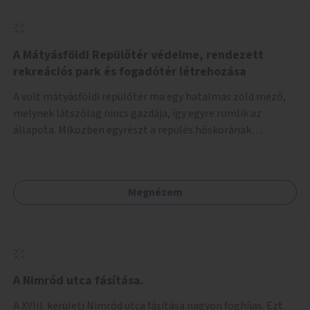
A Mátyásföldi Repülőtér védelme, rendezett
rekreációs park és fogadótér létrehozása
A volt mátyásföldi repülőtér ma egy hatalmas zöld mező,
melynek látszólag nincs gazdája, így egyre romlik az
állapota. Miközben egyrészt a repülés hőskorának
történelmi helyszíne, másrészt védett állatok lakhelye
(ürge, sisakos sáska), az emberek számára pedig kedvelt
kikapcsolódási helyszín: kocogók, kutyasétáltatók,
Megnézem
modellrepülők, sárkányeregetők, lovasok használják. A
Légcsavar utca felől szükség lenne fogadótér kialakítására
tájékoztató táblákkal az értékekről. A fogadótér fái alatt
kialakítható pihenőhely padokkal, kerékpártármaszokkal,
szemetesekkel, esőbeállóval, ami alkalmas kisebb
csoportok fogadására. A másik két bejárathoz is
A Nimród utca fásítása.
tájékoztató táblák kellenek, 1-1 pad, kuka, bringatámasz.
A XVIII. kerületi Nimród utca fásítása nagyon foghíjas. Ezt