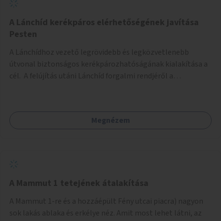
biztonságosan kerékpározható az Alagút, a Mészáros utca
és a Márvány utca is!
A Lánchíd kerékpáros elérhetőségének javítása
Pesten
A Lánchídhoz vezető legrövidebb és legközvetlenebb
útvonal biztonságos kerékpározhatóságának kialakítása a
cél. A felújítás utáni Lánchíd forgalmi rendjéről a
budapestiek dönthettek, amelyen a szavazók többsége a
kerékpárosbarát kialakításra tette a voksát - ezzel
megtörtént az első lépése annak, hogy a belváros
Megnézem
tengelyében is megerősödjön a Buda és Pest közötti
kerékpáros kapcsolat. Azonban a teljes siker eléréséhez
folytatásra van szükség, azaz a Lánchídra vezető utakon is
lehetővé kell tenni a kerékpárosbarát kialakítást. Legyen
biztonságosan kerékpározható a József Attila utca is!
A Mammut 1 tetejének átalakítása
A Mammut 1-re és a hozzáépült Fény utcai piacra) nagyon
sok lakás ablaka és erkélye néz. Amit most lehet látni, az